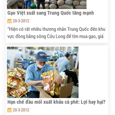
Gạo Việt xuất sang Trung Quốc tăng mạnh
20-3-2012
“Hiện có rất nhiều thương nhân Trung Quốc đến khu
vực đồng bằng sông Cửu Long để tìm mua gạo, giá
gạo bán đi Trung Quốc đã tăng 15-20 USD/tấn so
với tuần trước và điều kiện mua gạo của họ cũng rất
dễ dàng”, chủ một doanh nghiệp xuất khẩu gạo Việt
Nam cho biết.
Hạn chế đầu mối xuất khẩu cà phê: Lợi hay hại?
20-3-2012