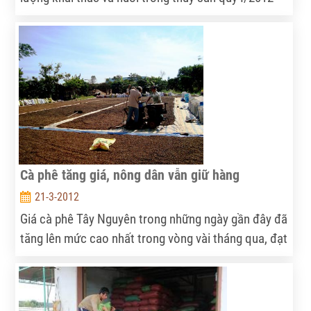
ước đạt 1.134,4 ngàn tấn, tăng 3% so với cùng kỳ
năm 2011; trong đó sản lượng khai thác ước đạt 622
ngàn tấn, tăng 1,2%, sản lượng nuôi trồng ước đạt
512 ngàn tấn, tăng 5,2%.
Cà phê tăng giá, nông dân vẫn giữ hàng
21-3-2012
Giá cà phê Tây Nguyên trong những ngày gần đây đã
tăng lên mức cao nhất trong vòng vài tháng qua, đạt
40.000 đồng/kg. Tuy nhiên, giá tăng nhưng nông dân
vẫn giữ hàng.