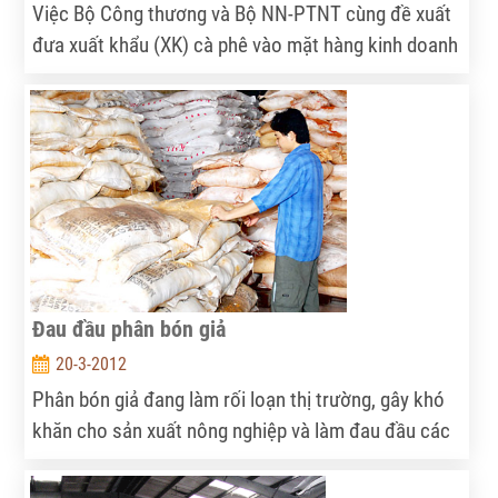
Việc Bộ Công thương và Bộ NN-PTNT cùng đề xuất
đưa xuất khẩu (XK) cà phê vào mặt hàng kinh doanh
có điều kiện như gạo đang tạo ra nhiều ý kiến khác
nhau.
Đau đầu phân bón giả
20-3-2012
Phân bón giả đang làm rối loạn thị trường, gây khó
khăn cho sản xuất nông nghiệp và làm đau đầu các
cơ quan quản lý bằng đủ loại hình thức giả mạo
khác nhau…