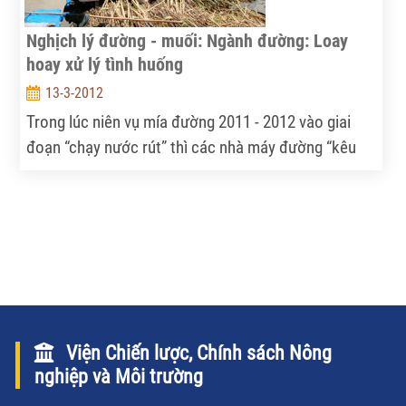
Nghịch lý đường - muối: Ngành đường: Loay
hoay xử lý tình huống
13-3-2012
Trong lúc niên vụ mía đường 2011 - 2012 vào giai
đoạn “chạy nước rút” thì các nhà máy đường “kêu
trời” vì đường tồn kho quá lớn, lên đến 300.000 tấn;
trong khi đầu ra bế tắc. Hệ lụy là giá bán buôn
đường của các nhà máy giảm mạnh, kéo giá thu
mua mía nguyên liệu của nông dân giảm theo.
Nghịch lý của ngành mía đường được cảnh báo
nhiều năm, nay tiếp tục rơi vào thế khó.
Viện Chiến lược, Chính sách Nông
nghiệp và Môi trường