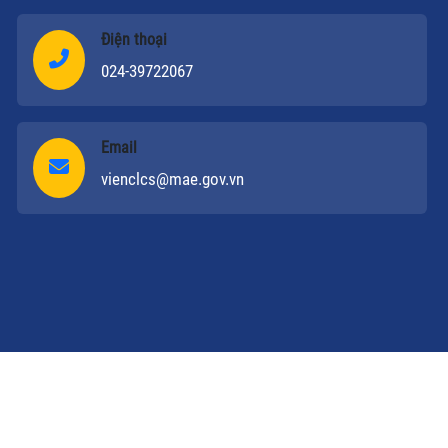
Điện thoại
024-39722067
Email
vienclcs@mae.gov.vn