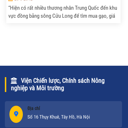
“Hiện có rất nhiều thương nhân Trung Quốc đến khu
vực đồng bằng sông Cửu Long để tìm mua gạo, giá
gạo bán đi Trung Quốc đã tăng 15-20 USD/tấn so
với tuần trước và điều kiện mua gạo của họ cũng rất
dễ dàng”, chủ một doanh nghiệp xuất khẩu gạo Việt
Nam cho biết.
Viện Chiến lược, Chính sách Nông
nghiệp và Môi trường
Địa chỉ
Số 16 Thụy Khuê, Tây Hồ, Hà Nội