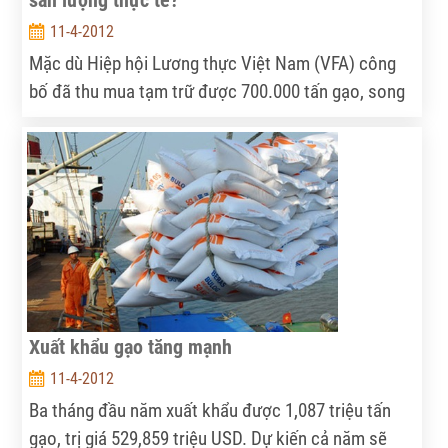
sản lượng thực tế?
11-4-2012
Mặc dù Hiệp hội Lương thực Việt Nam (VFA) công
bố đã thu mua tạm trữ được 700.000 tấn gạo, song
thực tế, đến thời điểm này, giá lúa gạo tại ĐBSCL
vẫn giảm, nhiều nơi nông dân vẫn không thể bán
được lúa.
Xuất khẩu gạo tăng mạnh
11-4-2012
Ba tháng đầu năm xuất khẩu được 1,087 triệu tấn
gạo, trị giá 529,859 triệu USD. Dự kiến cả năm sẽ