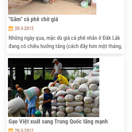
"Găm" cà phê chờ giá
20-3-2012
Những ngày qua, mặc dù giá cà phê nhân ở Đăk Lăk
đang có chiều hướng tăng (cách đây hơn một tháng,
giá cà phê khoảng 37.000 đồng/kg nhân, nhưng hiện
tại đã tăng lên khoảng 39.800 đồng/kg nhân), song,
người dân chưa bán cà phê đồng loạt mà tạm trữ tại
nhà khá nhiều để chờ tăng giá đã khiến nhiều DN XK
cà phê gặp khó khăn vì không mua được hàng phục
vụ XK.
Gạo Việt xuất sang Trung Quốc tăng mạnh
20-3-2012