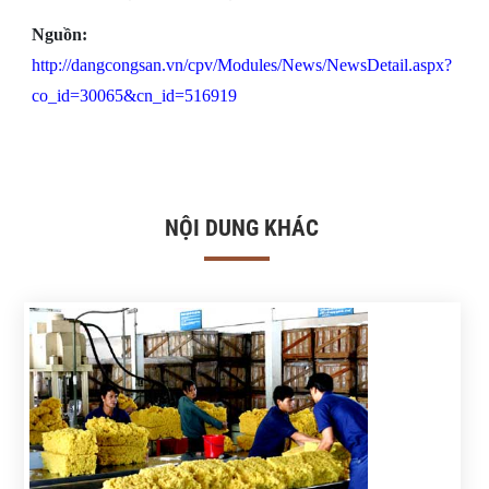
Nguồn:
http://dangcongsan.vn/cpv/Modules/News/NewsDetail.aspx?
co_id=30065&cn_id=516919
NỘI DUNG KHÁC