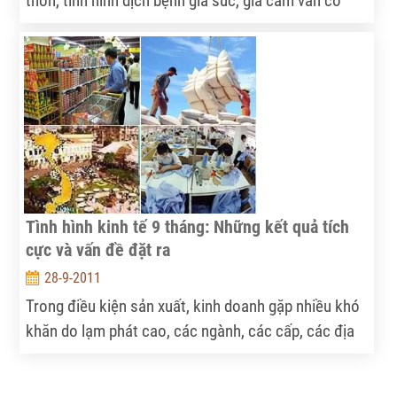
thôn, tình hình dịch bệnh gia súc, gia cầm vẫn cơ
bản được khống chế và kiểm soát trên cả nước. Tuy
nhiên, vẫn còn nguy cơ bùng phát. Do vậy, để đảm
bảo nguồn cung cho dịp Tết Nguyên Đán năm 2011,
cần phải tăng cường phòng chống dịch bệnh trong
những tháng cuối năm.
Tình hình kinh tế 9 tháng: Những kết quả tích
cực và vấn đề đặt ra
28-9-2011
Trong điều kiện sản xuất, kinh doanh gặp nhiều khó
khăn do lạm phát cao, các ngành, các cấp, các địa
phương, doanh nghiệp và tập đoàn kinh tế đã nâng
cao tính chủ động, sáng tạo, đạt được nhiều kết quả