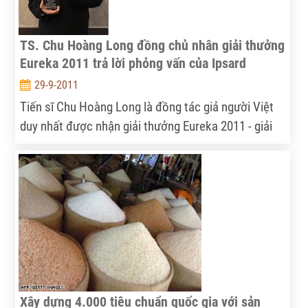
TS. Chu Hoàng Long đồng chủ nhân giải thưởng
Eureka 2011 trả lời phỏng vấn của Ipsard
29-9-2011
Tiến sĩ Chu Hoàng Long là đồng tác giả người Việt
duy nhất được nhận giải thưởng Eureka 2011 - giải
thưởng khoa học uy tín và danh giá nhất Australia
được trao cho công trình nghiên cứu “Mô hình lưu
lượng dòng chảy đo lường lượng nước có thể sử
dụng cho sản xuất nông nghiệp và lượng nước cần
dự trữ để bảo vệ môi trường”. Nhân dịp này, TS. Chu
Hoàng Long đã dành riêng cho Agroinfo một bài trả
lời đầu tiên về thành công của công trình nghiên
cứu.
Xây dựng 4.000 tiêu chuẩn quốc gia với sản