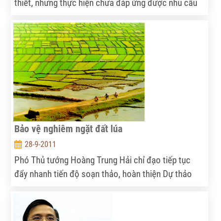
thiết, nhưng thực hiện chưa đáp ứng được nhu cầu
thiết thực của người học, nhiều tiêu chí khó khả thi.
Bảo vệ nghiêm ngặt đất lúa
28-9-2011
Phó Thủ tướng Hoàng Trung Hải chỉ đạo tiếp tục
đẩy nhanh tiến độ soạn thảo, hoàn thiện Dự thảo
Nghị định về quản lý, sử dụng đất lúa, trình Chính
phủ ban hành trong thời gian sớm nhất. Tinh thần
chung là đất lúa được bảo vệ nghiêm ngặt, sử dụng