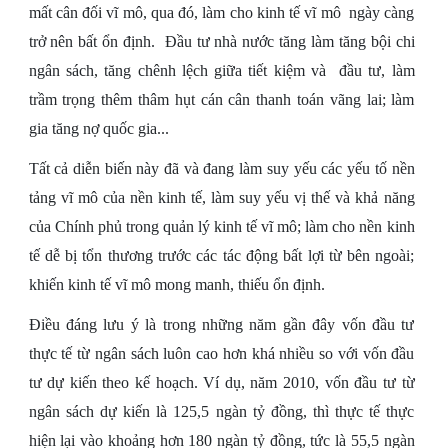
mất cân đối vĩ mô, qua đó, làm cho kinh tế vĩ mô ngày càng
trở nên bất ổn định. Đầu tư nhà nước tăng làm tăng bội chi
ngân sách, tăng chênh lệch giữa tiết kiệm và đầu tư, làm
trầm trọng thêm thâm hụt cán cân thanh toán vãng lai; làm
gia tăng nợ quốc gia...
Tất cả diễn biến này đã và đang làm suy yếu các yếu tố nền
tảng vĩ mô của nền kinh tế, làm suy yếu vị thế và khả năng
của Chính phủ trong quản lý kinh tế vĩ mô; làm cho nền kinh
tế dễ bị tổn thương trước các tác động bất lợi từ bên ngoài;
khiến kinh tế vĩ mô mong manh, thiếu ổn định.
Điều đáng lưu ý là trong những năm gần đây vốn đầu tư
thực tế từ ngân sách luôn cao hơn khá nhiều so với vốn đầu
tư dự kiến theo kế hoạch. Ví dụ, năm 2010, vốn đầu tư từ
ngân sách dự kiến là 125,5 ngàn tỷ đồng, thì thực tế thực
hiện lại vào khoảng hơn 180 ngàn tỷ đồng, tức là 55,5 ngàn