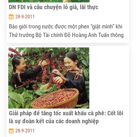
DN FDI và câu chuyện lỗ giả, lãi thực
28-9-2011
Báo giới trong nước được một phen “giật mình” khi
Thứ trưởng Bộ Tài chính Đỗ Hoàng Anh Tuấn thông
báo bên lề một cuộc hội thảo mới đây về chính sách
thuế cho DN.
Giải pháp để tăng tốc xuất khẩu cà phê: Cốt lõi
là sự đoàn kết của các doanh nghiệp
28-9-2011