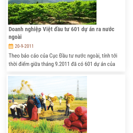
chính quyền tổng thống Barack Obama.
Doanh nghiệp Việt đầu tư 601 dự án ra nước
ngoài
20-9-2011
Theo báo cáo của Cục Đầu tư nước ngoài, tính tới
thời điểm giữa tháng 9.2011 đã có 601 dự án của
doanh nghiệp Việt Nam đầu tư ra ngoài lãnh thổ với
tổng mức đầu tư đăng ký hơn 10 tỷ USD và vốn thực
hiện đạt hơn 2 tỷ USD.