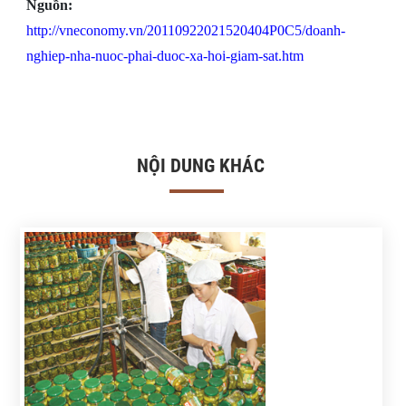
Nguồn:
http://vneconomy.vn/20110922021520404P0C5/doanh-
nghiep-nha-nuoc-phai-duoc-xa-hoi-giam-sat.htm
NỘI DUNG KHÁC