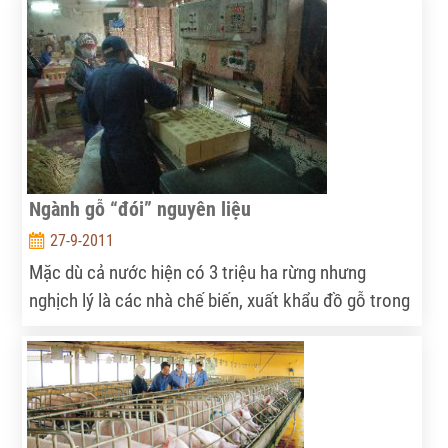
hàng, chiếm hơn 50% thị phần thu mua cà phê nhân
xuất khẩu ở Đắk Lắk.
Ngành gỗ “đói” nguyên liệu
27-9-2011
Mặc dù cả nước hiện có 3 triệu ha rừng nhưng
nghịch lý là các nhà chế biến, xuất khẩu đồ gỗ trong
nước đang phải nhập đến 80% gỗ nguyên liệu. Điều
này không chỉ phản ánh sự không ổn định về nguyên
liệu mà còn cho thấy giá trị gia tăng của đồ gỗ xuất
khẩu Việt Nam không cao, ngành lâm nghiệp chưa
phải là kinh tế mũi nhọn…