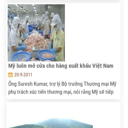
mua ngay trên “sân nhà”, khiến nhiều doanh nghiệp
chế biến thủy sản đang thiếu nguyên liệu trầm trọng
và biện pháp mà các doanh nghiệp này lựa chọn là
nhập khẩu nguyên liệu.
Mỹ luôn mở cửa cho hàng xuất khẩu Việt Nam
20-9-2011
Ông Suresh Kumar, trợ lý Bộ trưởng Thương mại Mỹ
phụ trách xúc tiến thương mại, nói rằng Mỹ sẽ tiếp
tục mở cửa thị trường cho các sản phẩm xuất khẩu
của Việt Nam đáp ứng các điều kiện về chất lượng,
vì Việt Nam được chọn là một trong các thị trường
ưu tiên trong Sáng kiến xuất khẩu quốc gia của