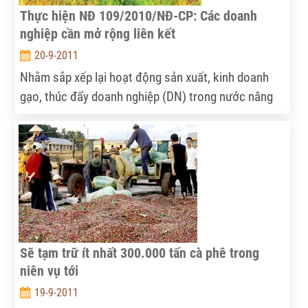
Thực hiện NĐ 109/2010/NĐ-CP: Các doanh
nghiệp cần mở rộng liên kết
20-9-2011
Nhằm sắp xếp lại hoạt động sản xuất, kinh doanh
gạo, thúc đẩy doanh nghiệp (DN) trong nước nâng
cao năng lực cạnh tranh, Chính phủ đã ban hành
Nghị định 109/2010/NĐ-CP . Theo đó, từ ngày
1/10/2011, thương nhân không có giấy chứng nhận
sẽ không được tham gia kinh doanh xuất khẩu gạo.
Sẽ tạm trữ ít nhất 300.000 tấn cà phê trong
niên vụ tới
19-9-2011