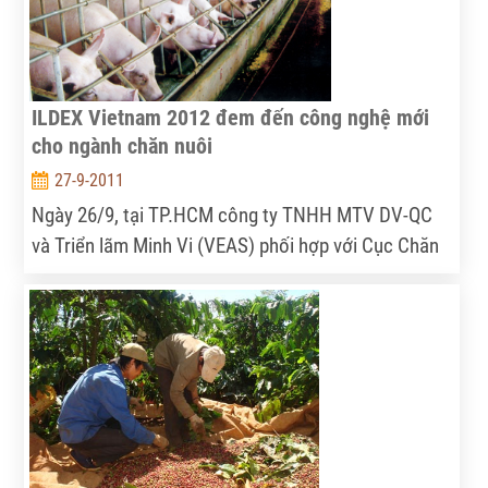
ILDEX Vietnam 2012 đem đến công nghệ mới
cho ngành chăn nuôi
27-9-2011
Ngày 26/9, tại TP.HCM công ty TNHH MTV DV-QC
và Triển lãm Minh Vi (VEAS) phối hợp với Cục Chăn
nuôi (Bộ Nông nghiệp và PTNT) tổ chức buổi họp
báo Triển lãm Thương mại quốc tế về chăn nuôi, sản
xuất bơ sữa, chế biến thịt và nuôi trồng thủy sản tại
Việt Nam (ILDEX Việt Nam 2012).