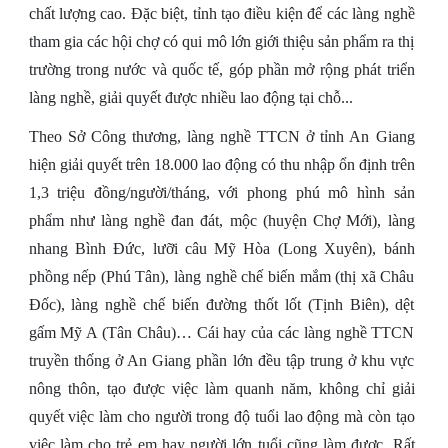
chất lượng cao. Đặc biệt, tỉnh tạo điều kiện để các làng nghề
tham gia các hội chợ có qui mô lớn giới thiệu sản phẩm ra thị
trường trong nước và quốc tế, góp phần mở rộng phát triển
làng nghề, giải quyết được nhiều lao động tại chỗ...
Theo Sở Công thương, làng nghề TTCN ở tỉnh An Giang
hiện giải quyết trên 18.000 lao động có thu nhập ổn định trên
1,3 triệu đồng/người/tháng, với phong phú mô hình sản
phẩm như làng nghề đan đát, mộc (huyện Chợ Mới), làng
nhang Bình Đức, lưỡi câu Mỹ Hòa (Long Xuyên), bánh
phồng nếp (Phú Tân), làng nghề chế biến mắm (thị xã Châu
Đốc), làng nghề chế biến đường thốt lốt (Tịnh Biên), dệt
gấm Mỹ A (Tân Châu)… Cái hay của các làng nghề TTCN
truyền thống ở An Giang phần lớn đều tập trung ở khu vực
nông thôn, tạo được việc làm quanh năm, không chỉ giải
quyết việc làm cho người trong độ tuổi lao động mà còn tạo
việc làm cho trẻ em hay người lớn tuổi cũng làm được. Rất