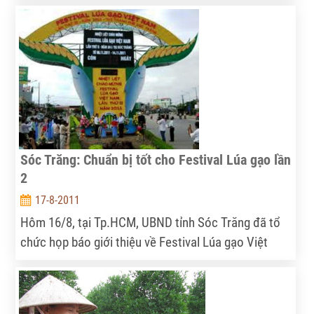
độ thực hiện Chương trình xây dựng NTM là cách
làm quyết liệt, thống nhất của Quảng Ninh. Xác định
đây là nhiệm vụ trọng tâm trong nhiệm kì nên không
lãnh đạo địa phương nào vắng mặt…
Sóc Trăng: Chuẩn bị tốt cho Festival Lúa gạo lần
2
17-8-2011
Hôm 16/8, tại Tp.HCM, UBND tỉnh Sóc Trăng đã tổ
chức họp báo giới thiệu về Festival Lúa gạo Việt
Nam lần 2 do tỉnh này đăng cai tổ chức sẽ diễn ra từ
ngày 8 - 14/11 tại Trung tâm Văn hóa triển lãm Hồ
Nước Ngọt, TP. Sóc Trăng với chủ đề “Môi trường