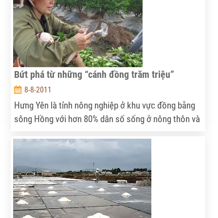
xanh cho cánh đồng vàng” và “Vinh danh hạt ngọc
Việt”.
Bứt phá từ những “cánh đồng trăm triệu”
8-8-2011
Hưng Yên là tỉnh nông nghiệp ở khu vực đồng bằng
sông Hồng với hơn 80% dân số sống ở nông thôn và
hơn 50% lao động tham gia lĩnh vực nông nghiệp. Vì
thế, trong công cuộc xây dựng nông thôn mới
(NTM), toàn tỉnh Hưng Yên đã chọn hướng đi đột
phá là những “cánh đồng trăm triệu”.