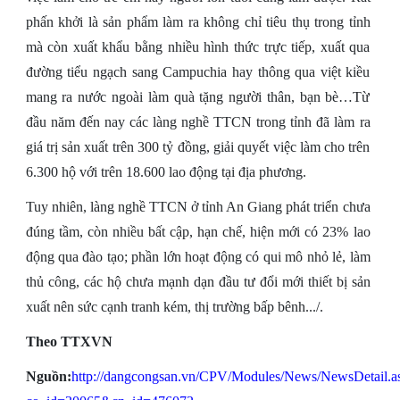
phấn khởi là sản phẩm làm ra không chỉ tiêu thụ trong tỉnh
mà còn xuất khẩu bằng nhiều hình thức trực tiếp, xuất qua
đường tiểu ngạch sang Campuchia hay thông qua việt kiều
mang ra nước ngoài làm quà tặng người thân, bạn bè…Từ
đầu năm đến nay các làng nghề TTCN trong tỉnh đã làm ra
giá trị sản xuất trên 300 tỷ đồng, giải quyết việc làm cho trên
6.300 hộ với trên 18.600 lao động tại địa phương.
Tuy nhiên, làng nghề TTCN ở tỉnh An Giang phát triển chưa
đúng tầm, còn nhiều bất cập, hạn chế, hiện mới có 23% lao
động qua đào tạo; phần lớn hoạt động có qui mô nhỏ lẻ, làm
thủ công, các hộ chưa mạnh dạn đầu tư đổi mới thiết bị sản
xuất nên sức cạnh tranh kém, thị trường bấp bênh.../.
Theo TTXVN
Nguồn:
http://dangcongsan.vn/CPV/Modules/News/NewsDetail.a