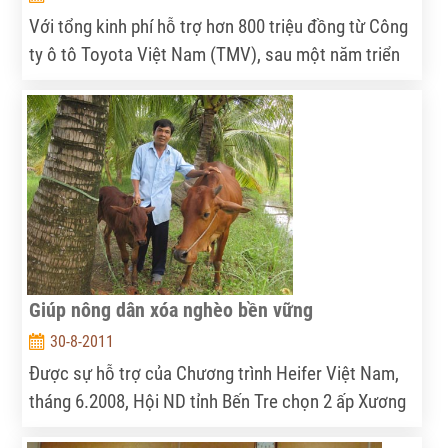
Với tổng kinh phí hỗ trợ hơn 800 triệu đồng từ Công
ty ô tô Toyota Việt Nam (TMV), sau một năm triển
khai, dự án “Xây dựng làng sinh thái tại thôn Tiên
Chương, xã Tiên Điền, huyện Nghi Xuân, Hà Tĩnh” đã
đạt những kết quả bước đầu đáng khích lệ.
Giúp nông dân xóa nghèo bền vững
30-8-2011
Được sự hỗ trợ của Chương trình Heifer Việt Nam,
tháng 6.2008, Hội ND tỉnh Bến Tre chọn 2 ấp Xương
Thạnh B, Xương Hòa II, thuộc xã Thới Thạnh, để