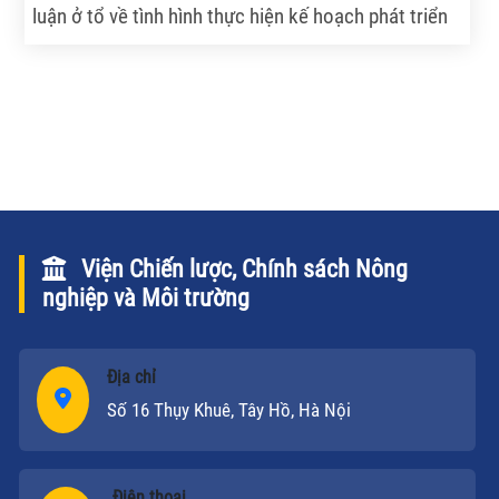
luận ở tổ về tình hình thực hiện kế hoạch phát triển
kinh tế- xã hội và ngân sách Nhà nước (KTXH -
NSNN) 6 tháng đầu năm; các giải pháp thực hiện kế
hoạch phát triển KTXH - NSNN 6 tháng cuối năm
2011; quyết toán NSNN năm 2009.
Viện Chiến lược, Chính sách Nông
nghiệp và Môi trường
Địa chỉ
Số 16 Thụy Khuê, Tây Hồ, Hà Nội
Điện thoại