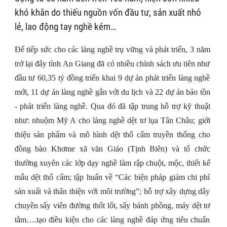
khó khăn do thiếu nguồn vốn đầu tư, sản xuất nhỏ
lẻ, lao động tay nghề kém…
Để tiếp sức cho các làng nghề trụ vững và phát triển, 3 năm
trở lại đây tỉnh An Giang đã có nhiều chính sách ưu tiên như
đầu tư 60,35 tỷ đồng triển khai 9 dự án phát triển làng nghề
mới, 11 dự án làng nghề gắn với du lịch và 22 dự án bảo tồn
- phát triển làng nghề. Qua đó đã tập trung hỗ trợ kỹ thuật
như: nhuộm Mỹ A cho làng nghề dệt tơ lụa Tân Châu; giới
thiệu sản phẩm và mô hình dệt thổ cẩm truyền thống cho
đồng bào Khơme xã văn Giáo (Tịnh Biên) và tổ chức
thường xuyên các lớp dạy nghề làm rập chuột, mộc, thiết kế
mẫu dệt thổ cẩm; tập huấn về “Các biện pháp giảm chi phí
sản xuất và thân thiện với môi trường”; hỗ trợ xây dựng dây
chuyền sấy viên đường thốt lốt, sấy bánh phồng, máy dệt tơ
tằm….tạo điều kiện cho các làng nghề đáp ứng tiêu chuẩn