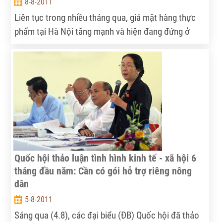
8-8-2011
Liên tục trong nhiều tháng qua, giá mặt hàng thực
phẩm tại Hà Nội tăng mạnh và hiện đang đứng ở
mức cao khiến thị trường đầy nhạy cảm này luôn
nóng. Đời sống dân sinh bị ảnh hưởng. Trong lúc
này, cùng với sự vào cuộc của các bộ ngành Trung
ương, thành phố Hà Nội đang gấp sức thực hiện các
giải pháp kiềm chế sức nóng của giá cả hàng hóa
mà trọng tâm là nhóm hàng thực phẩm.
Quốc hội thảo luận tình hình kinh tế - xã hội 6
tháng đầu năm: Cần có gói hỗ trợ riêng nông
dân
5-8-2011
Sáng qua (4.8), các đại biểu (ĐB) Quốc hội đã thảo