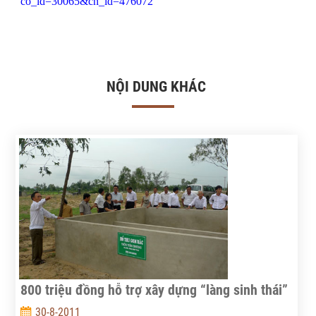
co_id=30065&cn_id=476072
NỘI DUNG KHÁC
800 triệu đồng hỗ trợ xây dựng “làng sinh thái”
30-8-2011