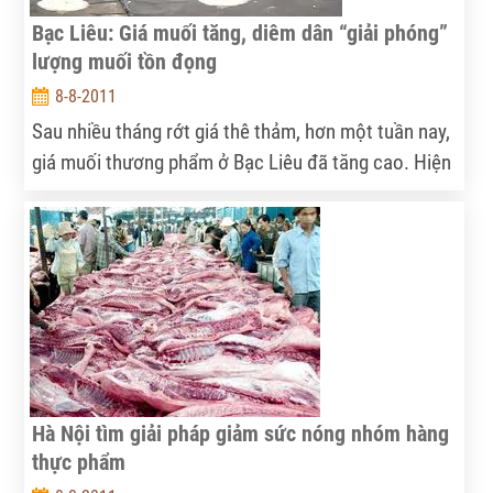
Bạc Liêu: Giá muối tăng, diêm dân “giải phóng”
lượng muối tồn đọng
8-8-2011
Sau nhiều tháng rớt giá thê thảm, hơn một tuần nay,
giá muối thương phẩm ở Bạc Liêu đã tăng cao. Hiện
giá muối đen thu mua tại nhà máy dao động từ 700-
900 đồng/kg; đối với muối trắng giá bán từ 1.200-
1.500 đồng/kg, tăng hơn gấp đôi so với đầu năm.
Hà Nội tìm giải pháp giảm sức nóng nhóm hàng
thực phẩm