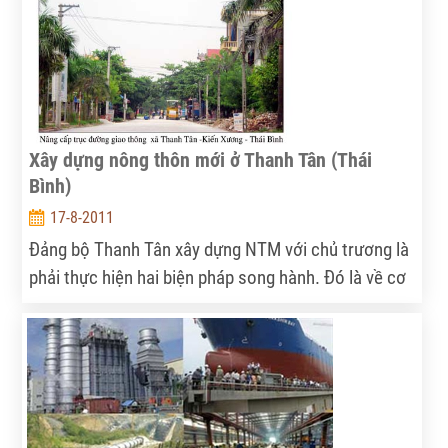
triển NNNT tổ chức, nhằm báo cáo các kết quả
nghiên cứu về hành vi và nhu cầu của người tiêu
dùng về các mặt hàng lương thực – thực phẩm
(LTTP) tại một số đô thị lớn của miền Bắc và miền
Nam.
Xây dựng nông thôn mới ở Thanh Tân (Thái
Bình)
17-8-2011
Đảng bộ Thanh Tân xây dựng NTM với chủ trương là
phải thực hiện hai biện pháp song hành. Đó là về cơ
bản phải thực hiện xây dựng phát triển địa phương
theo đúng 19 tiều chí; vấn đề thứ hai là tiến tới hoàn
thiện dần việc thực hiện 19 tiêu chí và nâng cấp phát
triển cao hơn.