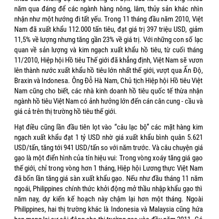
năm qua đáng để các ngành hàng nông, lâm, thủy sản khác nhìn
nhận như một hướng đi tất yếu. Trong 11 tháng đầu năm 2010, Việt
Nam đã xuất khẩu 112.000 tấn tiêu, đạt giá trị 397 triệu USD, giảm
11,5% về lượng nhưng tăng gần 23% về giá trị. Với những con số lạc
quan về sản lượng và kim ngạch xuất khẩu hồ tiêu, từ cuối tháng
11/2010, Hiệp hội Hồ tiêu Thế giới đã khẳng định, Việt Nam sẽ vươn
lên thành nước xuất khẩu hồ tiêu lớn nhất thế giới, vượt qua Ấn Độ,
Braxin và Indonesa. Ông Đỗ Hà Nam, Chủ tịch Hiệp hội Hồ tiêu Việt
Nam cũng cho biết, các nhà kinh doanh hồ tiêu quốc tế thừa nhận
ngành hồ tiêu Việt Nam có ảnh hưởng lớn đến cán cân cung - cầu và
giá cả trên thị trường hồ tiêu thế giới.
Hạt điều cũng lần đầu tiên lọt vào “câu lạc bộ” các mặt hàng kim
ngạch xuất khẩu đạt 1 tỷ USD nhờ giá xuất khẩu bình quân 5.621
USD/tấn, tăng tới 941 USD/tấn so với năm trước. Và câu chuyện giá
gạo là một điển hình của tín hiệu vui: Trong vòng xoáy tăng giá gạo
thế giới, chỉ trong vòng hơn 1 tháng, Hiệp hội Lương thực Việt Nam
đã bốn lần tăng giá sàn xuất khẩu gạo. Nếu như đầu tháng 11 năm
ngoái, Philippines chính thức khởi động mở thầu nhập khẩu gạo thì
năm nay, dự kiến kế hoạch này chậm lại hơn một tháng. Ngoài
Philippines, hai thị trường khác là Indonesia và Malaysia cũng hứa