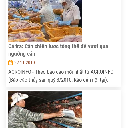
Cá tra: Cần chiến lược tổng thể để vượt qua
ngưỡng cản
22-11-2010
AGROINFO - Theo báo cáo mới nhất từ AGROINFO
(Báo cáo thủy sản quý 3/2010: Rào cản nội tại),
hoạt động chế biến – xuất khẩu thủy sản Việt Nam
nhiều khả năng sẽ phải đối mặt với tình hình sụt
giảm xuất khẩu ngay trong thời kỳ thị trường xuất
khẩu phục hồi, mà nguyên nhân then chốt đến từ
chính rào cản nội tại: thiếu nguyên liệu chế biến.