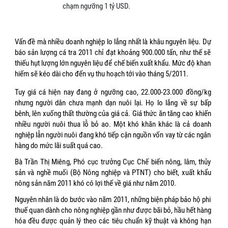
chạm ngưỡng 1 tỷ USD.
Vấn đề mà nhiều doanh nghiệp lo lắng nhất là khâu nguyên liệu. Dự
báo sản lượng cá tra 2011 chỉ đạt khoảng 900.000 tấn, như thế sẽ
thiếu hụt lượng lớn nguyên liệu để chế biến xuất khẩu. Mức độ khan
hiếm sẽ kéo dài cho đến vụ thu hoạch tới vào tháng 5/2011.
Tuy giá cá hiện nay đang ở ngưỡng cao, 22.000-23.000 đồng/kg
nhưng người dân chưa mạnh dạn nuôi lại. Họ lo lắng về sự bấp
bênh, lên xuống thất thường của giá cả. Giá thức ăn tăng cao khiến
nhiều người nuôi thua lỗ bỏ ao. Một khó khăn khác là cả doanh
nghiệp lẫn người nuôi đang khó tiếp cận nguồn vốn vay từ các ngân
hàng do mức lãi suất quá cao.
Bà Trần Thị Miêng, Phó cục trưởng Cục Chế biến nông, lâm, thủy
sản và nghề muối (Bộ Nông nghiệp và PTNT) cho biết, xuất khẩu
nông sản năm 2011 khó có lợi thế về giá như năm 2010.
Nguyên nhân là do bước vào năm 2011, những biện pháp bảo hộ phi
thuế quan dành cho nông nghiệp gần như được bãi bỏ, hầu hết hàng
hóa đều được quản lý theo các tiêu chuẩn kỹ thuật và không hạn