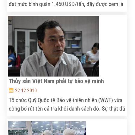
đạt mức bình quân 1.450 USD/tấn, đây được xem là
mức tăng mạnh của giá chè so với nhiều năm trước
đây.
Thủy sản Việt Nam phải tự bảo vệ mình
22-12-2010
Tổ chức Quỹ Quốc tế Bảo vệ thiên nhiên (WWF) vừa
công bố rút tên cá tra khỏi danh sách đỏ. Sự thật đã
sáng tỏ. Tuy nhiên, tổ chức này cũng tìm cách "ép"
con cá Việt Nam đi theo bộ quy chuẩn mà họ lập ra
(ASC).