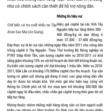
như có chính sách cần thiết để hỗ trợ nông dân.
Những tín hiệu vui
Hiện, giá càphê tại các tỉnh Tây
Chế biến cá tra xuất khẩu tại Tập
Nguyên tiếp tục tăng thêm 300 -
đoàn Sao Mai (An Giang).
400 đồng/kg và dao động ở
mức 37.300 - 37.400 đồng/kg.
Đây thực sự là tin vui vào những ngày đầu năm 2011 cho nông dân
trồng càphê ở Tây Nguyên. Theo Thứ trưởng Bộ Nông nghiệp và
PTNT Diệp Kỉnh Tần, sản lượng càphê niên vụ 2010-2011 có khả
năng giảm khoảng 15% so với kế hoạch do thời tiết không thuận lợi.
Dự kiến sản lượng càphê chỉ đạt khoảng 1 triệu tấn. Niên vụ 2010-
2011, Đắk Lắk có khoảng 170.000ha càphê cho thu hoạch. Tuy sản
lượng có giảm sút nhưng giá đang ở mức cao giúp nông dân vẫn
duy trì được lợi nhuận khá. Với mức giá như hiện nay, cộng với
thông tin Chính phủ sẽ hỗ trợ mua tạm trữ khoảng 300.000 tấn
càphê ngay từ đầu năm, chắc chắn giá càphê trong thời gian tới sẽ
tiếp tục tăng.
Không thuộc nhóm những mặt hàng nông sản có kim ngạch xuất
khẩu cao nhưng sự tăng trưởng ổn định của hồ tiêu trong nhiều