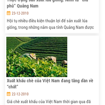
phủ” Quảng Nam
23-12-2010
Hội tụ nhiều điều kiện thuận lợi để sản xuất lúa
giống, trong những năm qua tỉnh Quảng Nam được
các đơn vị SXKD giống chọn làm địa điểm sản xuất
giống để cung ứng cho các tỉnh trong khu vực và
các tỉnh phía Bắc, nhưng đằng sau những lợi ích vẫn
còn nhiều vấn đề.
Xuất khẩu chè của Việt Nam đang tăng dần về
“chất”
22-12-2010
Giá chè xuất khẩu của Việt Nam thời gian qua đã