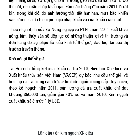
hẹn mang lại sự sôi động cho thị trường gạo vào đầu năm 2011. Có
thể nói, nhu cầu nhập khẩu gạo vào các tháng đầu năm 2011 là rất
lớn, trong khi đó, do ảnh hưởng thời tiết hạn hán, mưa bão khiến
sản lượng lúa ở nhiều quốc gia nhập khẩu và xuất khẩu giảm sút.
Theo nhận định của Bộ Nông nghiệp và PTNT, năm 2011 xuất khẩu
nông, lâm, thủy sản sẽ tiếp tục có những thuận lợi về thị trường và
đơn hàng do sự phục hồi của kinh tế thế giới, đặc biệt tại các thị
trường truyền thống.
Khó có lợi thế về giá
Tại Hội nghị tổng kết xuất khẩu cá tra 2010, Hiệu hội Chế biến và
Xuất khẩu thủy sản Việt Nam (VASEP) dự báo nhu cầu thế giới về
tiêu thụ cá tra trong năm tới sẽ lớn hơn nguồn cung cấp. Tuy nhiên,
theo kế hoạch năm 2011, sản lượng cá tra xuất khẩu chỉ đạt
khoảng 360.000 tấn, giảm gần 40% so với năm 2010. Kim ngạch
xuất khẩu sẽ ở mức 1 tỷ USD.
Lần đầu tiên kim ngạch XK điều