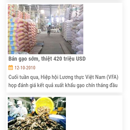
động do nhu cầu tăng đột biến, nhất là trong nửa
tháng qua.
Bán gạo sớm, thiệt 420 triệu USD
12-10-2010
Cuối tuần qua, Hiệp hội Lương thực Việt Nam (VFA)
họp đánh giá kết quả xuất khẩu gạo chín tháng đầu
năm 2010. Thông tin nổi bật từ cuộc họp là, Việt
Nam đã bán hết gạo lúc giá thấp, lúc giá tăng thì
không còn để bán.