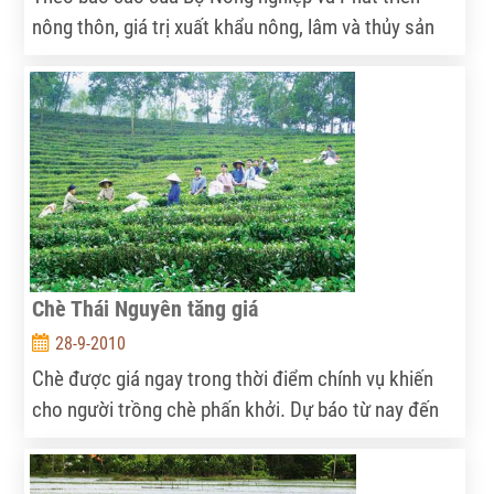
nông thôn, giá trị xuất khẩu nông, lâm và thủy sản
tháng 9 ước đạt 1,75 tỷ USD, nâng tổng kim ngạch
xuất khẩu 9 tháng đầu năm 2010 của toàn ngành lên
mức 13,93 tỷ USD, tăng 22,3% so với cùng kỳ năm
2009.
Chè Thái Nguyên tăng giá
28-9-2010
Chè được giá ngay trong thời điểm chính vụ khiến
cho người trồng chè phấn khởi. Dự báo từ nay đến
cuối năm giá chè tiếp tục ổn định và có thể tăng cao
trong dịp Tết Nguyên đán.