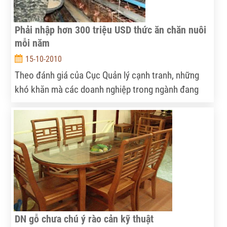
Phải nhập hơn 300 triệu USD thức ăn chăn nuôi
mỗi năm
15-10-2010
Theo đánh giá của Cục Quản lý cạnh tranh, những
khó khăn mà các doanh nghiệp trong ngành đang
gặp phải là do nước ta còn thiếu các ngành công
nghiệp mạng lưới để hỗ trợ cho sản xuất thức ăn
chăn nuôi như ngành công nghiệp cung cấp nguyên
liệu thô cũng như công nghiệp phụ trợ cho chế biến.
DN gỗ chưa chú ý rào cản kỹ thuật