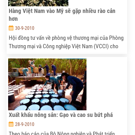
Hàng Việt Nam vào Mỹ sẽ gặp nhiều rào cản
hơn
30-9-2010
Hội đồng tư vấn về phòng vệ thương mại của Phòng
Thương mại và Công nghiệp Việt Nam (VCCI) cho
biết dự kiến sẽ có 14 “hàng rào” mới được dựng lên
tại thị trường Mỹ, khiến cho hàng hóa từ các quốc
gia như Việt Nam vào thị trường này khó khăn hơn.
Xuất khẩu nông sản: Gạo và cao su bứt phá
28-9-2010
Theo báo cáo của Bộ Nông nghiệp và Phát triển