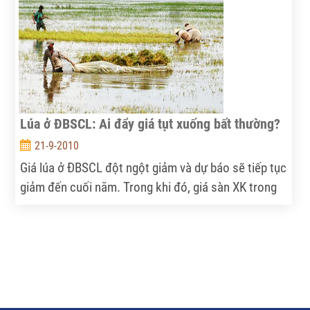
Lúa ở ĐBSCL: Ai đẩy giá tụt xuống bất thường?
21-9-2010
Giá lúa ở ĐBSCL đột ngột giảm và dự báo sẽ tiếp tục
giảm đến cuối năm. Trong khi đó, giá sàn XK trong
nước liên tục bị bị đẩy lên với tốc độ tăng giá 4 lần
trong vòng 5 tuần và đến giữa tháng 9.2010, giá gạo
5% XK do VFA quy định là 475USD/tấn đã qua mặt
Thái Lan đang chào bán 450USD/tấn.