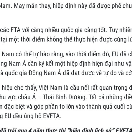
t Nam. May mắn thay, hiệp định này đã được phê c
các FTA với càng nhiều quốc gia càng tốt. Tuy nhiê
tại một thời điểm không thể thực hiện được cùng l
t Nam có thể tự hào rằng, vào thời điểm đó, EU đã 
ông Nam Á cần ký kết một hiệp định hiện đại như vậy
à quốc gia Đông Nam Á đã đạt được về tự do và cởi
 hiệu cho thấy, Việt Nam là cầu nối rất quan trọng đ
khu vực châu Á – Thái Bình Dương. Tất cả những điề
n đặc biệt và góp phần to lớn vào thành quả cuối cù
ng EU đều ủng hộ EVFTA.
đã trải qua 4
năm thực thi “hiệp định lịch sử” EVFT