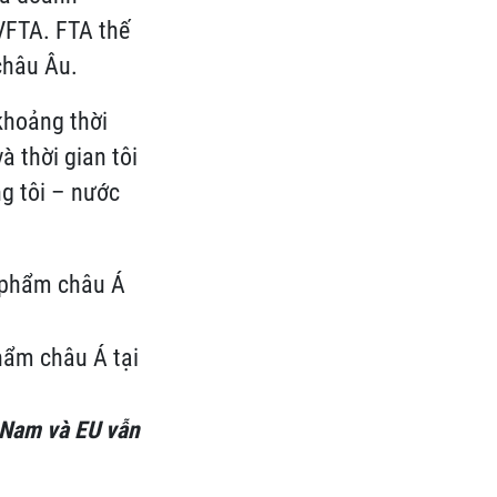
EVFTA. FTA thế
châu Âu.
khoảng thời
 thời gian tôi
g tôi – nước
hẩm châu Á tại
 Nam và EU vẫn