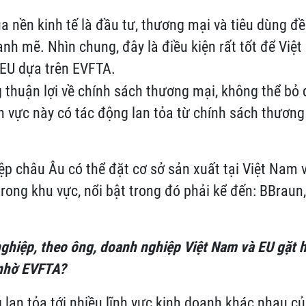
ủa nền kinh tế là đầu tư, thương mại và tiêu dùng đ
nh mẽ. Nhìn chung, đây là điều kiện rất tốt để Vi
 EU dựa trên EVFTA.
thuận lợi về chính sách thương mại, không thể bỏ 
nh vực này có tác động lan tỏa từ chính sách thươn
p châu Âu có thể đặt cơ sở sản xuất tại Việt Nam 
rong khu vực, nổi bật trong đó phải kể đến: BBraun,
ghiệp, theo ông, doanh nghiệp Việt Nam và EU gặt 
 nhờ EVFTA?
lan tỏa tới nhiều lĩnh vực kinh doanh khác nhau c