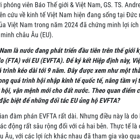
ới phóng viên Báo Thế giới & Việt Nam, GS. TS. Andre
ên cứu về kinh tế Việt Nam hiện đang sống tại Đức 
 của Việt Nam trong năm 2024 đã chứng minh lợi ích 
n minh châu Âu (EU).
Nam là nước đang phát triển đầu tiên trên thế
giới
k
o (FTA) với
EU
(
EVFTA
)
.
Để ký kết
Hiệp định
này,
Vi
 trình kéo dài tới 9 năm
. Đây được xem như
một thà
ong quá trình hội nhập kinh tế quốc tế, nâng tầm vị 
 hội, vận mệnh mới cho đất nước.
Theo quan điểm c
đặc biệt để những
đối tác EU
ủng hộ EVFTA
?
gian đàm phán EVFTA rất dài. Nhưng điều này là do 
ác động rất sâu rộng đối với cả hai bên. Thực tế là
u Âu, với các lợi ích khác nhau đã tham gia vào qu