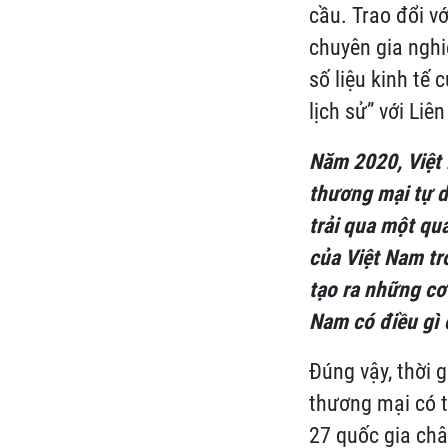
cầu. Trao đổi v
chuyên gia nghi
số liệu kinh tế
lịch sử” với Liê
Năm 2020, Việt 
thương mại tự d
trải qua một quá
của Việt Nam tr
tạo ra những cơ
Nam có đ
iều gì
Đúng vậy, thời 
thương mại có t
27 quốc gia châ