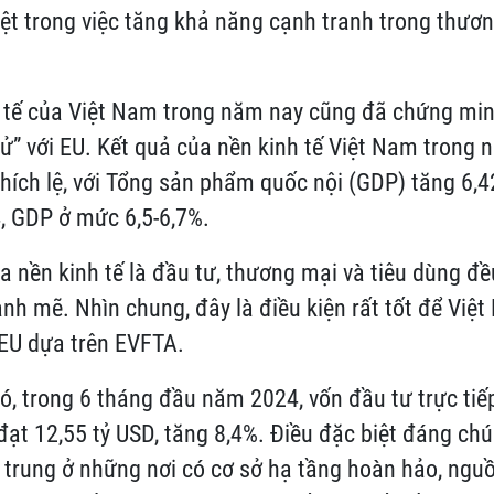
 rệt trong việc tăng khả năng cạnh tranh trong thươ
h tế của Việt Nam trong năm nay cũng đã chứng minh
 sử” với EU. Kết quả của nền kinh tế Việt Nam trong
hích lệ, với Tổng sản phẩm quốc nội (GDP) tăng 6,
, GDP ở mức 6,5-6,7%.
ủa nền kinh tế là đầu tư, thương mại và tiêu dùng đ
nh mẽ. Nhìn chung, đây là điều kiện rất tốt để Việ
 EU dựa trên EVFTA.
ó, trong 6 tháng đầu năm 2024, vốn đầu tư trực tiế
 đạt 12,55 tỷ USD, tăng 8,4%. Điều đặc biệt đáng chú
 trung ở những nơi có cơ sở hạ tầng hoàn hảo, ngu