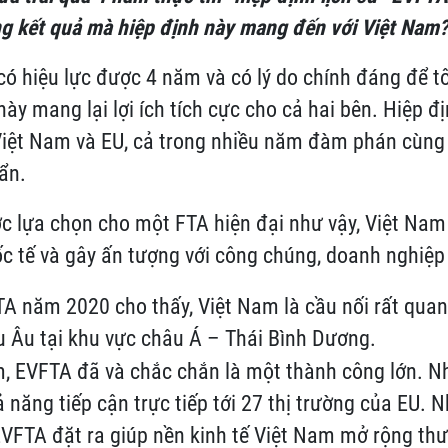
g kết quả mà hiệp định này mang đến với Việt Nam
ó hiệu lực được 4 năm và có lý do chính đáng để t
này mang lại lợi ích tích cực cho cả hai bên. Hiệp đ
 Việt Nam và EU, cả trong nhiều năm đàm phán cùn
ẩn.
c lựa chọn cho một FTA hiện đại như vậy, Việt Nam
ốc tế và gây ấn tượng với công chúng, doanh nghiệp
TA năm 2020 cho thấy, Việt Nam là cầu nối rất quan 
u Âu tại khu vực châu Á – Thái Bình Dương.
m, EVFTA đã và chắc chắn là một thành công lớn. Nh
 năng tiếp cận trực tiếp tới 27 thị trường của EU. 
VFTA đặt ra giúp nền kinh tế Việt Nam mở rộng thư