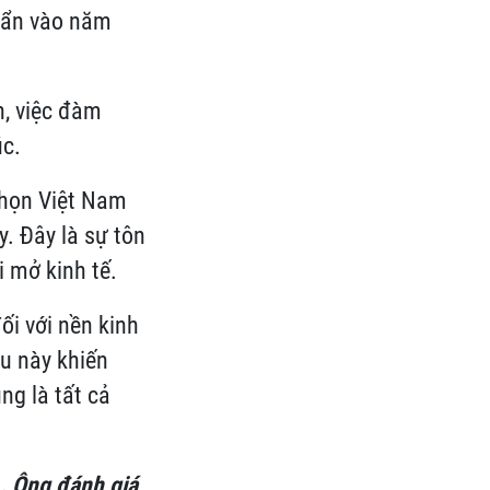
huẩn vào năm
n, việc đàm
úc.
chọn Việt Nam
. Đây là sự tôn
 mở kinh tế.
ối với nền kinh
u này khiến
ng là tất cả
A
. Ông
đánh giá