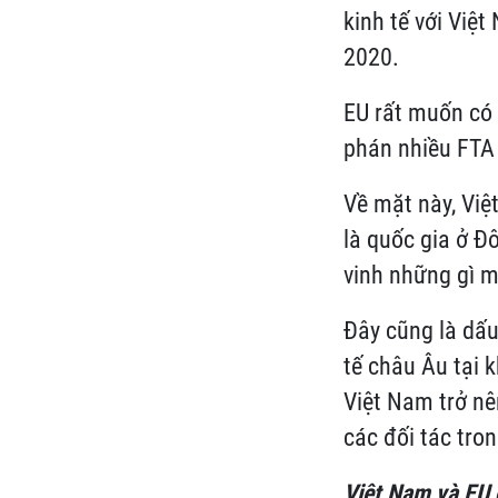
kinh tế với Việ
2020.
EU rất muốn có 
phán nhiều FTA 
Về mặt này, Việ
là quốc gia ở Đ
vinh những gì m
Đây cũng là dấu
tế châu Âu tại 
Việt Nam trở nê
các đối tác tro
Việt Nam và EU 