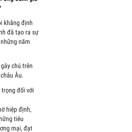
?
ôi khẳng định
ịnh đã tạo ra sự
g những năm
 gây chú trên
 châu Âu.
trọng đối với
ờ hiệp định,
Những tiêu
ơng mại, đạt