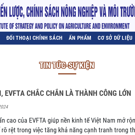
U
ĐỐI THOẠI CHÍNH SÁCH
ẤN PHẨM
CƠ SỞ DỮ LIỆU
TIN TỨC-SỰ KIỆN
M, EVFTA CHẮC CHẮN LÀ THÀNH CÔNG LỚN
2024
ẩn cao của EVFTA giúp nền kinh tế Việt Nam mở rộ
ế rõ rệt trong việc tăng khả năng cạnh tranh trong 