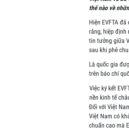
thế nào về nhữn
Hiện EVFTA đã c
rằng, hiệp định 
tin tưởng giữa
sau khi phê chu
Là quốc gia đượ
trên báo chí qu
Việc ký kết EVF
nền kinh tế châ
Đối với Việt Na
Việt Nam có khả
chuẩn cao mà E