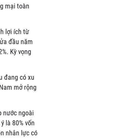
ng mại toàn
 lợi ích từ
 nửa đầu năm
42%. Kỳ vọng
ều đang có xu
t Nam mở rộng
p nước ngoài
 ý là 80% vốn
ồn nhân lực có