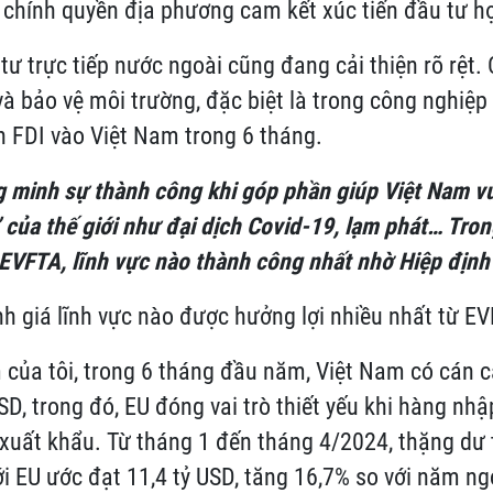
 chính quyền địa phương cam kết xúc tiến đầu tư hợ
tư trực tiếp nước ngoài cũng đang cải thiện rõ rệt
à bảo vệ môi trường, đặc biệt là trong công nghiệp
 FDI vào Việt Nam trong 6 tháng.
 minh sự thành công khi góp phần giúp Việt Nam v
 của thế giới như đại dịch Covid-19, lạm phát… Tro
EVFTA, lĩnh vực nào thành công nhất nhờ Hiệp định
h giá lĩnh vực nào được hưởng lợi nhiều nhất từ ​​E
 của tôi, trong 6 tháng đầu năm, Việt Nam có cán 
SD, trong đó, EU đóng vai trò thiết yếu khi hàng nhậ
xuất khẩu. Từ tháng 1 đến tháng 4/2024, thặng dư
i EU ước đạt 11,4 tỷ USD, tăng 16,7% so với năm ng