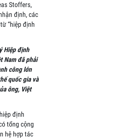
as Stoffers,
nhận định, các
từ “hiệp định
ý Hiệp định
ệt Nam đã phải
nh công lớn
thế quốc gia và
ủa ông,
Việt
hiệp định
 có tổng cộng
an hệ hợp tác