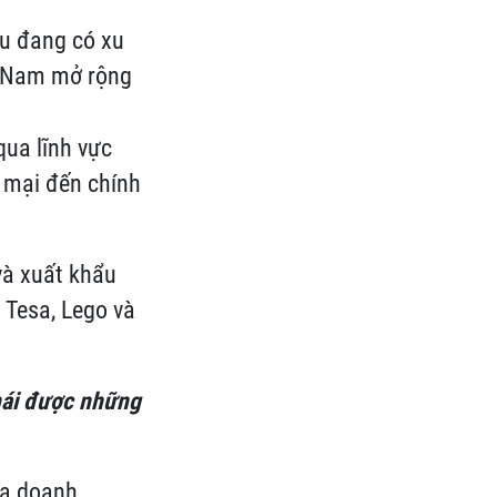
ều đang có xu
ệt Nam mở rộng
qua lĩnh vực
g mại đến chính
và xuất khẩu
 Tesa, Lego và
hái được
những
ủa doanh