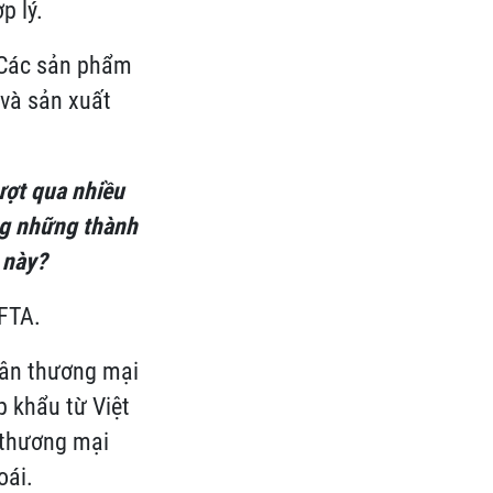
p lý.
. Các sản phẩm
 và sản xuất
ượt qua nhiều
ng những thành
 này?
VFTA.
cân thương mại
p khẩu từ Việt
 thương mại
oái.