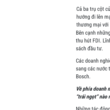
Cả ba trụ cột c
hướng đi lên mạ
thương mại với
Bên cạnh những 
thu hút FDI. Lĩ
sách đầu tư.
Các doanh nghiệ
sang các nước t
Bosch.
Về phía doanh n
“trái ngọt” nào
Những tác động 