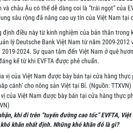
 và châu Âu có thể dễ dàng coi là “trái ngọt” của 
 dung sâu rộng đã nâng cao uy tín của Việt Nam tại 
g định điều này từ kinh nghiệm của bản thân trong 
quản lý Deutsche Bank Việt Nam từ năm 2009-2012 và
 2019-2024. Sự quan tâm đến Việt Nam ở quê hươn
 đáng kể từ khi EVFTA được phê chuẩn.
a vị của Việt Nam được bày bán tại cửa hàng thực p
XVN)
hận, khi đi trên “tuyến đường cao tốc” EVFTA, Việt
khó khăn nhất định. Những khó khăn đó là gì?