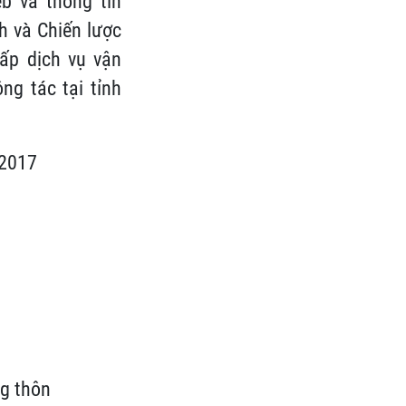
b và thông tin
h và Chiến lược
ấp dịch vụ vận
g tác tại tỉnh
/2017
ng thôn