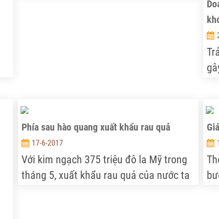
trong lĩnh vực nông nghiệp, sau 6 năm
bổ
Doa
hoạt động chỉ có ngành chè và cà phê
kh
được coi là có hiệu quả, số còn lại hoạt
động rất yếu, thậm chí có nhóm hàng
Tr
đối tác đã chủ động xin rút lui.
gâ
ng
ch
ch
38
Phía sau hào quang xuất khẩu rau quả
Giá
củ
17-6-2017
Với kim ngạch 375 triệu đô la Mỹ trong
Th
tháng 5, xuất khẩu rau quả của nước ta
bư
tiếp tục là một điểm sáng. Nhưng, trong
kh
thời gian này, chúng ta cũng nhập khẩu
nh