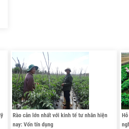
tới 183 triệu đô la Mỹ rau quả...
tr
Na
tro
,
ác
àm
để
p
Mỹ
Rào cản lớn nhất với kinh tế tư nhân hiện
Hỗ 
nay: Vốn tín dụng
ng