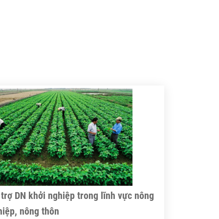
ường, giá trị xuất khẩu gạo của Việt
m khó có những thay đổi đáng kể
ng thời gian tới.
trợ DN khởi nghiệp trong lĩnh vực nông
hiệp, nông thôn