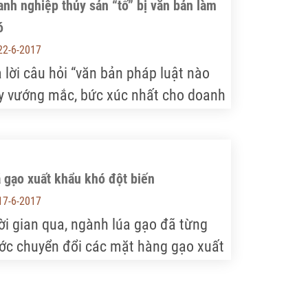
 các nguồn lực…
nh nghiệp thủy sản “tố” bị văn bản làm
ó
22-6-2017
ả lời câu hỏi “văn bản pháp luật nào
y vướng mắc, bức xúc nhất cho doanh
hiệp”, các doanh nghiệp thủy sản đều
o hay, đó chính là Nghị định
/2012/ND-CP hướng dẫn một số điều
 gạo xuất khẩu khó đột biến
a Luật An toàn thực phẩm.
17-6-2017
ời gian qua, ngành lúa gạo đã từng
ớc chuyển đổi các mặt hàng gạo xuất
ẩu từ cấp thấp sang cao cấp hơn. Tuy
iên, nhìn vào những diễn biến trên thị