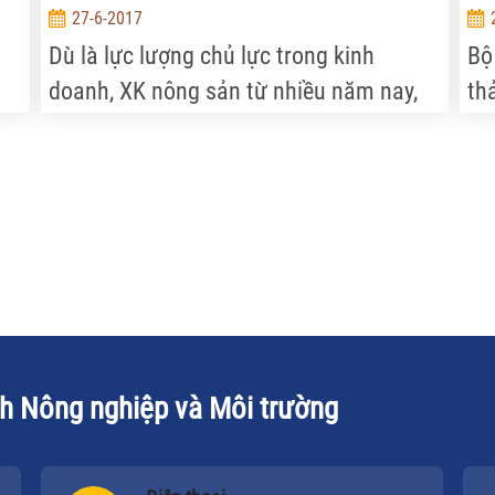
27-6-2017
Dù là lực lượng chủ lực trong kinh
Bộ
doanh, XK nông sản từ nhiều năm nay,
th
nhưng khối kinh tế tư nhân trong nông
kh
m
nghiệp vẫn đang phải đối mặt mặt với
th
nhiều rào cản lớn, hạn chế, kìm hãm
đáng kể sự phát triển của khu vực này.
ch Nông nghiệp và Môi trường