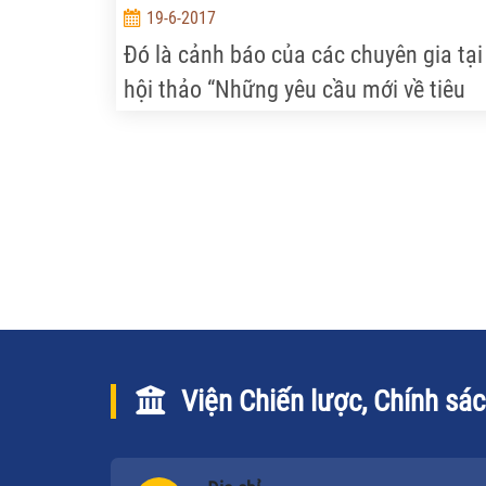
19-6-2017
Đó là cảnh báo của các chuyên gia tại
hội thảo “Những yêu cầu mới về tiêu
chuẩn chất lượng để nông sản, thực
phẩm Việt hội nhập” được tổ chức hô
16-6 tại Cần Thơ.
Viện Chiến lược, Chính sá