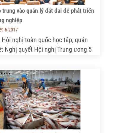
 trung vào quản lý đất đai để phát triển
ng nghiệp
29-6-2017
i Hội nghị toàn quốc học tập, quán
iệt Nghị quyết Hội nghị Trung ương 5
hóa XII) của Đảng, Thủ tướng Chính
ủ Nguyễn Xuân Phúc, nhấn mạnh: Tập
ung hoàn thiện pháp luật về đất đai,
 thuận lợi hỗ trợ tích tụ tập trung
ộng đất để phát triển nông nghiệp
ng nghệ cao. Đổi mới công tác xây
ng và thực hiện các quy hoạch, kế
ạch phát triển, đầu tư công và phân