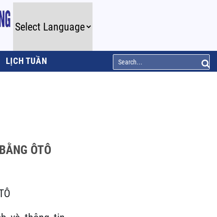
LỊCH TUẦN
 BẰNG ÔTÔ
TÔ