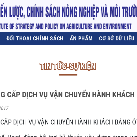
U
ĐỐI THOẠI CHÍNH SÁCH
ẤN PHẨM
CƠ SỞ DỮ LIỆU
TIN TỨC-SỰ KIỆN
G CẤP DỊCH VỤ VẬN CHUYỂN HÀNH KHÁCH
2017
 CẤP DỊCH VỤ VẬN CHUYỂN HÀNH KHÁCH BẰNG Ô