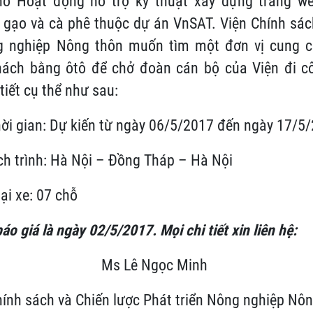
ổ Hoạt động hỗ trợ kỹ thuật xây dựng trang we
 gạo và cà phê thuộc dự án VnSAT. Viện Chính sác
g nghiệp Nông thôn muốn tìm một đơn vị cung c
ách bằng ôtô để chở đoàn cán bộ của Viện đi côn
tiết cụ thể như sau:
i gian: Dự kiến từ ngày 06/5/2017 đến ngày 17/5
 trình: Hà Nội – Đồng Tháp – Hà Nội
i xe: 07 chỗ
o giá là ngày 02/5/2017. Mọi chi tiết xin liên hệ:
Ms Lê Ngọc Minh
hính sách và Chiến lược Phát triển Nông nghiệp Nô