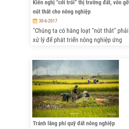
Kiến nghị “cởi trói” thị trường đất, vốn gỡ
nút thắt cho nông nghiệp
30-6-2017
"Chúng ta có hàng loạt "nút thắt" phải
xử lý để phát triển nông nghiệp ứng
dụng công nghệ cao", ông Nguyễn Đỗ
Anh Tuấn - Viện trưởng Viện Chính sá
và Chiến lược phát triển nông nghiệp
nông thôn cho hay.
Tránh lãng phí quỹ đất nông nghiệp