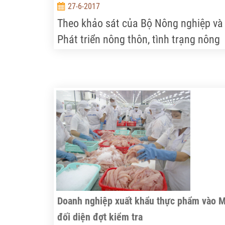
27-6-2017
Theo khảo sát của Bộ Nông nghiệp và
Phát triển nông thôn, tình trạng nông
dân bỏ ruộng chuyển sang làm công
nhân đang diễn ra ở nhiều địa phương
trong đó có Hà Nội. Làm công việc kh
có mức thu nhập ổn định hơn so với l
ruộng, nhưng nhiều hộ vẫn giữ ruộng 
“phòng thân”. Trong khi đó, có nhiều
nông dân khác hoặc chủ doanh nghiệ
lại mong muốn có đất để mở rộng quy
mô sản xuất.
Doanh nghiệp xuất khẩu thực phẩm vào 
đối diện đợt kiểm tra