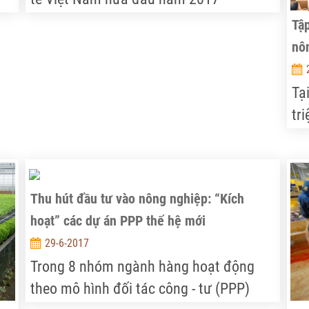
Tập
nô
Tạ
tr
(k
ph
tr
Thu hút đầu tư vào nông nghiệp: “Kích
tạo
hoạt” các dự án PPP thế hệ mới
ru
29-6-2017
cô
Trong 8 nhóm ngành hàng hoạt động
dự
theo mô hình đối tác công - tư (PPP)
ho