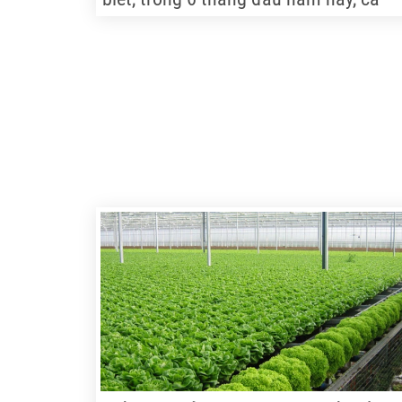
nước có 61.276 doanh nghiệp đăng ký
thành lập mới, với tổng vốn đăng ký là
596.200 tỷ đồng, tăng 12,4% về số
doanh nghiệp và tăng 39,4% về số vốn
đăng ký so với cùng kỳ.