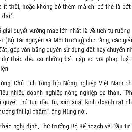
 ít thôi, hoặc không bỏ thêm mà chỉ có thể là bớt 
 đai”.
ể giải quyết vướng mắc lớn nhất là về tích tụ ruộng 
i (Bộ Tài nguyên và Môi trường) cho rằng, các giả
đất, góp vốn bằng quyền sử dụng đất hay chuyển 
 dự thảo đều có những bất cập so với pháp luật
iện.
ng, Chủ tịch Tổng hội Nông nghiệp Việt Nam cho
điều nhiều doanh nghiệp nông nghiệp ca thán. “Ph
ải quyết thủ tục đầu tư, sản xuất kinh doanh rất 
hương thì lại chậm”, ông Hùng nói.
ự thảo nghị định, Thứ trưởng Bộ Kế hoạch và Đầu t