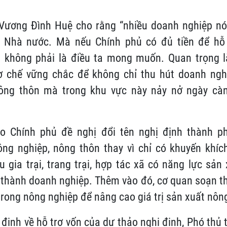
Vương Đình Huệ cho rằng “nhiều doanh nghiệp nó
a Nhà nước. Mà nếu Chính phủ có đủ tiền để hỗ
g không phải là điều ta mong muốn. Quan trọng l
cơ chế vững chắc để không chỉ thu hút doanh ngh
nông thôn mà trong khu vực này nảy nở ngày cà
o Chính phủ đề nghị đổi tên nghị định thành ph
ông nghiệp, nông thôn thay vì chỉ có khuyến khí
u gia trại, trang trại, hợp tác xã có năng lực sản
 thành doanh nghiệp. Thêm vào đó, cơ quan soạn t
trong nông nghiệp để nâng cao giá trị sản xuất nôn
định về hỗ trợ vốn của dự thảo nghị định, Phó thủ 