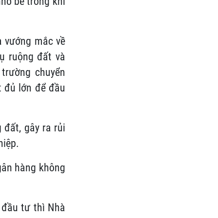
hỏ bé trong khi
là vướng mắc về
tụ ruộng đất và
 trường chuyển
t đủ lớn để đầu
đất, gây ra rủi
hiệp.
ngân hàng không
đầu tư thì Nhà