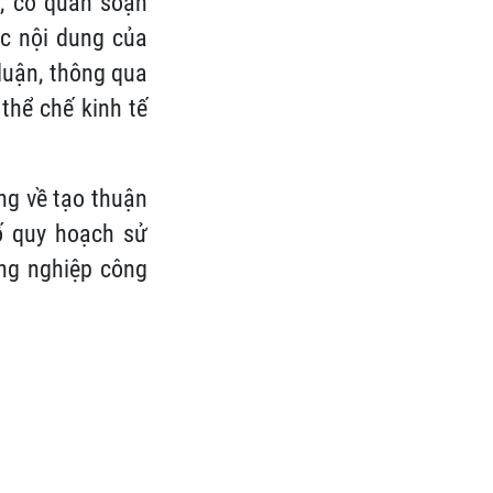
, cơ quan soạn
ác nội dung của
luận, thông qua
thể chế kinh tế
ng về tạo thuận
ố quy hoạch sử
ông nghiệp công