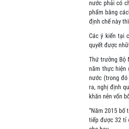
nước phải có ch
phẩm bằng cách 
định chế này th
Các ý kiến tại
quyết được nhữ
Thứ trưởng Bộ 
năm thực hiện n
nước (trong đó
ra, nghị định 
khăn nên vốn bố
“Năm 2015 bố tr
tiếp được 32 tỉ