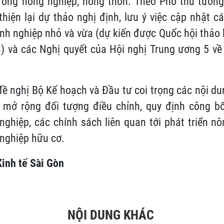
rong nông nghiệp, nông thôn. Theo Phó thủ tướng
hiện lại dự thảo nghị định, lưu ý việc cập nhật c
nh nghiệp nhỏ và vừa (dự kiến được Quốc hội thảo 
3) và các Nghị quyết của Hội nghị Trung ương 5 về 
ề nghị Bộ Kế hoạch và Đầu tư coi trọng các nội du
, mở rộng đối tượng điều chỉnh, quy định công b
ghiệp, các chính sách liên quan tới phát triển n
nghiệp hữu cơ.
inh tế Sài Gòn
NỘI DUNG KHÁC