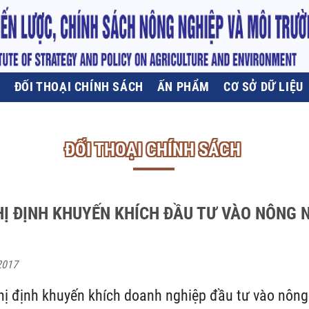
U
ĐỐI THOẠI CHÍNH SÁCH
ẤN PHẨM
CƠ SỞ DỮ LIỆU
ĐỐI THOẠI CHÍNH SÁCH
Ị ĐỊNH KHUYẾN KHÍCH ĐẦU TƯ VÀO NÔNG N
2017
ị định khuyến khích doanh nghiệp đầu tư vào nông