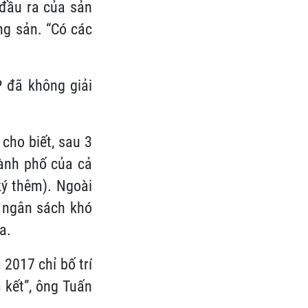
 đầu ra của sản
ng sản. “Có các
 đã không giải
cho biết, sau 3
hành phố của cả
ký thêm). Ngoài
h ngân sách khó
a.
2017 chỉ bố trí
 kết”, ông Tuấn