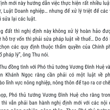
định mới này hướng dẫn việc thực hiện rất nhiều lu
ư, Luật Doanh nghiệp… nhưng để xử lý triệt để cá
i sửa lại các luật.
ộng đất thì nghị định này không xử lý hoàn hảo đ
ề hỗ trợ vốn thì phải sửa pháp luật về thuế… Do đó
 chọn các quy định thuộc thẩm quyền của Chính p
 pháp lý”, ông Thu nói.
 Thu đồng tình với Phó thủ tướng Vương Đình Huệ v
n Khánh Ngọc rằng cần phải có một luật về ph
ào lĩnh vực nông nghiệp, nông thôn để tạo ra cơ ch
họp, Phó thủ tướng Vương Đình Huệ cho rằng tron
thì vẫn phải ban hành nghị định mới với các nội 