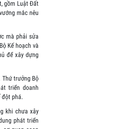
ật, gồm Luật Đất
c vướng mắc nêu
ược mà phải sửa
 Bộ Kế hoạch và
hủ để xây dựng
à Thứ trưởng Bộ
át triển doanh
ế đột phá.
g khi chưa xây
dung phát triển