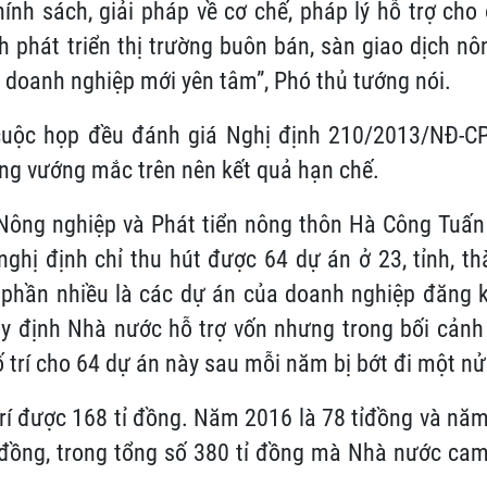
ính sách, giải pháp về cơ chế, pháp lý hỗ trợ cho
phát triển thị trường buôn bán, sàn giao dịch nô
ì doanh nghiệp mới yên tâm”, Phó thủ tướng nói.
 cuộc họp đều đánh giá Nghị định 210/2013/NĐ-CP
ng vướng mắc trên nên kết quả hạn chế.
Nông nghiệp và Phát tiển nông thôn Hà Công Tuấn 
ghị định chỉ thu hút được 64 dự án ở 23, tỉnh, t
 phần nhiều là các dự án của doanh nghiệp đăng 
quy định Nhà nước hỗ trợ vốn nhưng trong bối cản
 trí cho 64 dự án này sau mỗi năm bị bớt đi một nử
í được 168 tỉ đồng. Năm 2016 là 78 tỉđồng và năm 
 đồng, trong tổng số 380 tỉ đồng mà Nhà nước cam