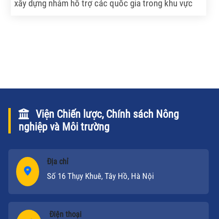
xây dựng nhằm hỗ trợ các quốc gia trong khu vực
sông Mekong đưa ra các giải pháp cho những khó
khăn, thách thức mà các quốc gia này đang gặp
phải.
Viện Chiến lược, Chính sách Nông
nghiệp và Môi trường
Địa chỉ
Số 16 Thụy Khuê, Tây Hồ, Hà Nội
Điện thoại