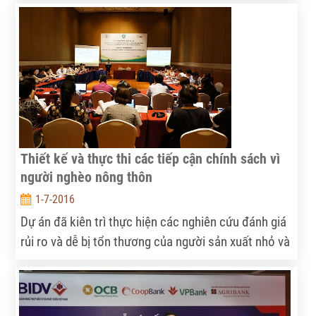
cao VSATTP, GTGT và BVMT trong sản xuất nông
nghiệp quy mô nhỏ ở Việt Nam bằng hệ thống truy
xuất nguồn gốc dựa trên công nghệ thông tin –
Trường hợp ngành hàng Gà”.
Thiết kế và thực thi các tiếp cận chính sách vì
người nghèo nông thôn
1-7-2016
Dự án đã kiên trì thực hiện các nghiên cứu đánh giá
rủi ro và dễ bị tổn thương của người sản xuất nhỏ và
người nghèo nhằm xây dựng những chính sách hỗ
trợ họ trong việc quản lý, đối phó với rủi ro.