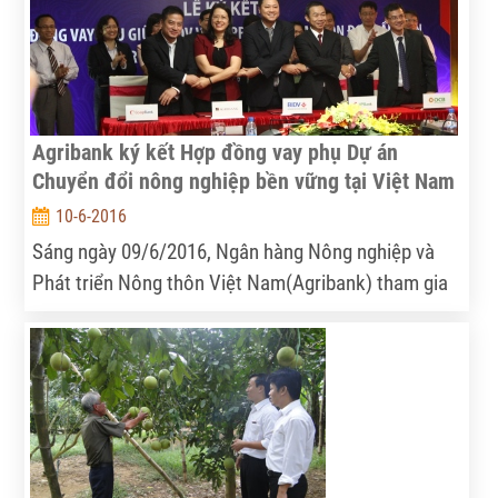
Agribank ký kết Hợp đồng vay phụ Dự án
Chuyển đổi nông nghiệp bền vững tại Việt Nam
10-6-2016
Sáng ngày 09/6/2016, Ngân hàng Nông nghiệp và
Phát triển Nông thôn Việt Nam(Agribank) tham gia
Lễ ký kết Hợp đồng vay phụ đợt 1 Dự án chuyển đổi
nông nghiệp bền vững tại Việt Nam (VnSAT) do
Ngân hàng Thế giới tài trợ cùng 03 ngân hàng khác
là Ngân hàng Hợp tác xã (Co-op Bank), Ngân hàng
Việt Nam Thịnh vượng (VPBank) và Ngân hàng
Phương Đông (OCB).