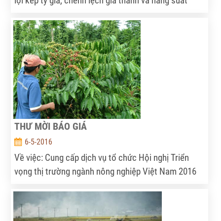
lợi kép tỷ giá, chênh lệch giá thành và năng suất
giữa nông nghiệp Việt Nam và đối thủ cạnh tranh
thu hẹp… đang khiến sức cạnh tranh của nông sản
Việt Nam yếu đi. Theo nhiều chuyên gia, để phát
triển nông nghiệp Việt Nam bền vững, mấu chốt phải
là tăng chất lượng nông sản, đồng thời khẩn cấp có
những đối sách để chống các cú “sốc” từ thị trường
thế giới.
THƯ MỜI BÁO GIÁ
6-5-2016
Về việc: Cung cấp dịch vụ tổ chức Hội nghị Triển
vọng thị trường ngành nông nghiệp Việt Nam 2016