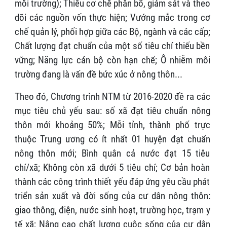
môi trường); Thiếu cơ chế phân bổ, giám sát và theo
dõi các nguồn vốn thực hiện; Vướng mắc trong cơ
chế quản lý, phối hợp giữa các Bộ, ngành và các cấp;
Chất lượng đạt chuẩn của một số tiêu chí thiếu bền
vững; Năng lực cán bộ còn hạn chế; Ô nhiễm môi
trường đang là vấn đề bức xúc ở nông thôn...
Theo đó, Chương trình NTM từ 2016-2020 đề ra các
mục tiêu chủ yếu sau: số xã đạt tiêu chuẩn nông
thôn mới khoảng 50%; Mỗi tỉnh, thành phố trực
thuộc Trung ương có ít nhất 01 huyện đạt chuẩn
nông thôn mới; Bình quân cả nước đạt 15 tiêu
chí/xã; Không còn xã dưới 5 tiêu chí; Cơ bản hoàn
thành các công trình thiết yếu đáp ứng yêu cầu phát
triển sản xuất và đời sống của cư dân nông thôn:
giao thông, điện, nước sinh hoạt, trường học, trạm y
tế xã; Nâng cao chất lượng cuộc sống của cư dân