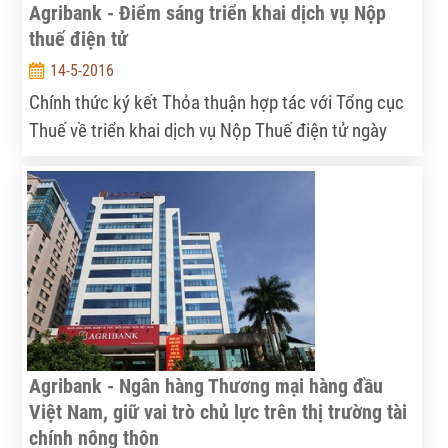
phần đóng góp tích cực.
Agribank - Điểm sáng triển khai dịch vụ Nộp
thuế điện tử
14-5-2016
Chính thức ký kết Thỏa thuận hợp tác với Tổng cục
Thuế về triển khai dịch vụ Nộp Thuế điện tử ngày
11/7/2014, đến nay, Agribank đã xây dựng được hệ
thống nộp thuế điện tử tập trung, có tính sẵn sàng
và hiệu năng cao, phục vụ nhu cầu nộp thuế 24/7
của các doanh nghiệp và đáp ứng nhu cầu triển khai
trong toàn hệ thống. Dữ liệu trao đổi hệ thống Nộp
thuế điện tử của Agribank và Tổng cục Thuế được
xác thực bằng chữ ký điện tử đảm bảo chính xác, an
toàn và bảo mật.
Agribank - Ngân hàng Thương mại hàng đầu
Việt Nam, giữ vai trò chủ lực trên thị trường tài
chính nông thôn