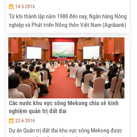
14-5-2016
Từ khi thành lập năm 1988 đến nay, Ngân hàng Nông
nghiệp và Phát triển Nông thôn Việt Nam (Agribank)
luôn giữ vai trò chủ đạo, dẫn dắt thị trường tín dụng
nông thôn, có nhiều đóng góp tích cực đối với thành
tựu đổi mới kinh tế đất nước, khẳng định vai trò dẫn
đầu trong hệ thống các tổ chức tín dụng tại Việt
Nam trên mọi phương diện.
Các nước khu vực sông Mekong chia sẻ kinh
nghiệm quản trị đất đai
22-6-2016
Dự án Quản trị đất đai khu vực sông Mekong được