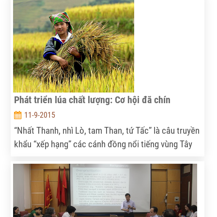
Phát triển lúa chất lượng: Cơ hội đã chín
11-9-2015
“Nhất Thanh, nhì Lò, tam Than, tứ Tấc” là câu truyền
khẩu “xếp hạng” các cánh đồng nổi tiếng vùng Tây
Bắc. Tận dụng lợi thế này, nhiều địa phương đang
mở rộng vùng sản xuất các giống lúa chất lượng gắn
với chế biến theo chuỗi giá trị hàng hóa.