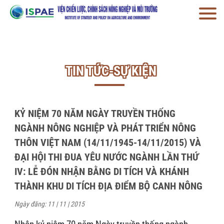
TIN TỨC-SỰ KIỆN
KỶ NIỆM 70 NĂM NGÀY TRUYỀN THỐNG
NGÀNH NÔNG NGHIỆP VÀ PHÁT TRIỂN NÔNG
THÔN VIỆT NAM (14/11/1945-14/11/2015) VÀ
ĐẠI HỘI THI ĐUA YÊU NƯỚC NGÀNH LẦN THỨ
IV: LỄ ĐÓN NHẬN BẰNG DI TÍCH VÀ KHÁNH
THÀNH KHU DI TÍCH ĐỊA ĐIỂM BỘ CANH NÔNG
Ngày đăng: 11 | 11 | 2015