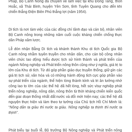
Pháp, Bộ Canh Nông đã chuyển về làm việc tại khu Đồng Tang, thôn
Hoắc, xã Thái Bình, huyện Yên Sơn, tỉnh Tuyên Quang cho đến khi
chiến thắng Điện Biên Phủ thắng lợi (năm 1954).
Di tích là nơi làm việc của các đồng chí lãnh đạo và cán bộ, nhân viên
Bộ Canh nông trong những năm cuối cuộc kháng chiến chống thực
dân Pháp xâm lược.
Lễ đón nhận Bằng Di tích và khánh thành Khu di tích Quốc gia Bộ
Canh nông nhằm tuyên truyền cho nhân dân, cho cán bộ công nhân
viên chức lao động hiểu được lịch sử hình thành và phát triển của
ngành Nông nghiệp và Phát triển nông thôn cũng như ý nghĩa, giá trị to
lớn của Khu di tích. Từ đó góp phần giáo dục truyền thống, giữ gìn các
giá trị lịch sử, văn hóa và có những hành động tích cực góp phần vào
sự phát triển của ngành, thể hiện lòng thành kính và tri ân tưởng nhớ
công lao to lớn của các thế hệ đã hết lòng, hết sức vìsự nghiệp phát
triển nông nghiệp, nông dân, nông thôn từ thời kháng chiến kiến quốc
đến giai đoạn thống nhất đất nước và đổi mới hiện nay; các thế hệ đã
nguyện thực hiện và làm theo tư tưởng của Chủ tịch Hồ Chí Minh là:
“
Nông dân ta giàu thì nước ta giàu. Nông nghiệp ta thịnh thì nước ta
thịnh
”.
Phát biểu tại buổi lễ, Bộ trưởng Bộ Nông nghiệp và Phát triển nông