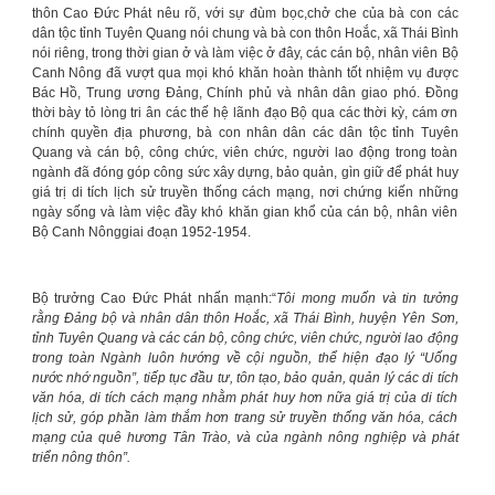
thôn Cao Đức Phát nêu rõ, với sự đùm bọc,chở che của bà con các
dân tộc tỉnh Tuyên Quang nói chung và bà con thôn Hoắc, xã Thái Bình
nói riêng, trong thời gian ở và làm việc ở đây, các cán bộ, nhân viên Bộ
Canh Nông đã vượt qua mọi khó khăn hoàn thành tốt nhiệm vụ được
Bác Hồ, Trung ương Đảng, Chính phủ và nhân dân giao phó. Đồng
thời bày tỏ lòng tri ân các thế hệ lãnh đạo Bộ qua các thời kỳ, cám ơn
chính quyền địa phương, bà con nhân dân các dân tộc tỉnh Tuyên
Quang và cán bộ, công chức, viên chức, người lao động trong toàn
ngành đã đóng góp công sức xây dựng, bảo quản, gìn giữ để phát huy
giá trị di tích lịch sử truyền thống cách mạng, nơi chứng kiến những
ngày sống và làm việc đầy khó khăn gian khổ của cán bộ, nhân viên
Bộ Canh Nônggiai đoạn 1952-1954.
Bộ trưởng Cao Đức Phát nhấn mạnh:“
Tôi mong muốn và tin tưởng
rằng Đảng bộ và nhân dân thôn Hoắc, xã Thái Bình, huyện Yên Sơn,
tỉnh Tuyên Quang và các cán bộ, công chức, viên chức, người lao động
trong toàn Ngành luôn hướng về cội nguồn, thể hiện đạo lý “Uống
nước nhớ nguồn”, tiếp tục đầu tư, tôn tạo, bảo quản, quản lý các di tích
văn hóa, di tích cách mạng nhằm phát huy hơn nữa giá trị của di tích
lịch sử, góp phần làm thắm hơn trang sử truyền thống văn hóa, cách
mạng của quê hương Tân Trào, và
của
ngành nông nghiệp và phát
triển nông thôn
”
.