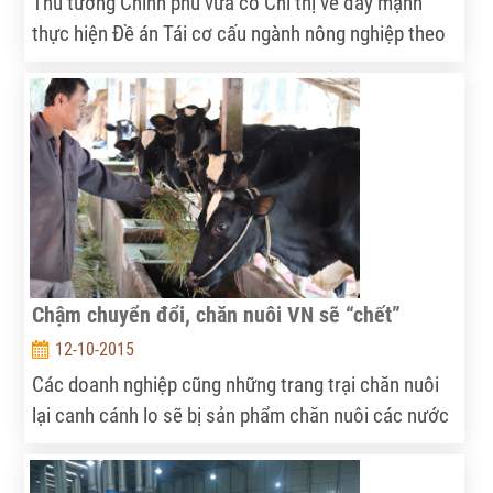
Thủ tướng Chính phủ vừa có Chỉ thị về đẩy mạnh
thực hiện Đề án Tái cơ cấu ngành nông nghiệp theo
hướng nâng cao giá trị gia tăng và phát triển bền
vững. Trong đó yêu cầu đổi mới tổ chức sản xuất
theo hướng hợp tác, liên kết chặt chẽ trong chuỗi
giá trị từ sản xuất đến tiêu thụ giữa nông dân, hợp
tác xã, tổ hợp tác với doanh nghiệp, trong đó doanh
nghiệp giữ vai trò nòng cốt.
Chậm chuyển đổi, chăn nuôi VN sẽ “chết”
12-10-2015
Các doanh nghiệp cũng những trang trại chăn nuôi
lại canh cánh lo sẽ bị sản phẩm chăn nuôi các nước
tràn vào VN sau khi hàng rào thuế quan được dỡ
bỏ...