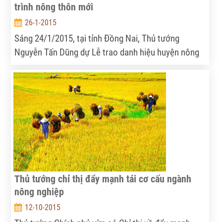
trình nông thôn mới
26-1-2015
Sáng 24/1/2015, tại tỉnh Đồng Nai, Thủ tướng
Nguyễn Tấn Dũng dự Lễ trao danh hiệu huyện nông
thôn mới đối với huyện Xuân Lộc và thị xã Long
Khánh. Đây là hai huyện đầu tiên của cả nước vinh
dự đón nhận danh hiệu này sau hơn 4 năm cả nước
thực chương trình.
Thủ tướng chỉ thị đẩy mạnh tái cơ cấu ngành
nông nghiệp
12-10-2015