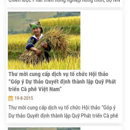
& PTNT, tổ chức hội thảo tổng kết Dự án “Hỗ trợ xây
dựng quản lý rủi ro nông nghiệp thông qua liên kết
công - tư” do Cơ quan Hợp tác phát triển quốc tế
Tây Ban Nha tài trợ.
Thư mời cung cấp dịch vụ tổ chức Hội thảo
“Góp ý Dự thảo Quyết định thành lập Quỹ Phát
triển Cà phê Việt Nam”
19-8-2015
Thư mời cung cấp dịch vụ tổ chức Hội thảo “Góp ý
Dự thảo Quyết định thành lập Quỹ Phát triển Cà phê
Việt Nam”