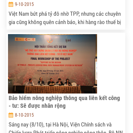
9-10-2015
Việt Nam bứt phá tỷ đô nhờ TPP, nhưng các chuyên
gia cũng không quên cảnh báo, khi hàng rào thuế bị
phá dỡ, ngành nông nghiệp - bệ đỡ của kinh tế Việt
Nam trong khó khăn, sẽ bị chịu tác động nặng nhất.
Bảo hiểm nông nghiệp thông qua liên kết công
- tư: Sẽ được nhân rộng
8-10-2015
Sáng nay (8/10), tại Hà Nội, Viện Chính sách và
Chiến lược Phát triển nông nghiệp nông thôn, Bộ NN