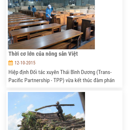
Thời cơ lớn của nông sản Việt
12-10-2015
Hiệp định Đối tác xuyên Thái Bình Dương (Trans-
Pacific Partnership - TPP) vừa kết thúc đàm phán
tối 5/10 mở ra cơ hội XNK hàng hóa, trong đó có
nông sản Việt Nam, nhưng cũng tạo ra không ít
thách thức.