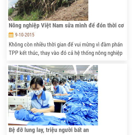
Nông nghiệp Việt Nam sửa mình để đón thời cơ
9-10-2015
Không còn nhiều thời gian để vui mừng vì đàm phán
TPP kết thúc, thay vào đó cả hệ thống nông nghiệp
từ quản lý nhà nước đến nông dân phải thay đổi để
tận dụng tốt “cơ hội vàng” của thế kỷ 21... Đó là ý
kiến của nhiều chuyên gia, nhà khoa học và doanh
nghiệp (DN) với phóng viên Dân Việt.
Bệ đỡ lung lay, triệu người bất an