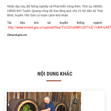
Nhân dịp này, Bộ Nông nghiệp và Phát triển nông thôn, Tỉnh ủy, HĐND,
UBND tỉnh Tuyên Quang cũng đã trao tặng quà cho 21 hộ dân xã Thái
Bình, huyên Yên Sơn có hoàn cảnh khó khăn.
Tài liệu lịch sử truyền thống ngành:
http://www.omard.gov.vn/upload/files/T%C3%93M%20T%E1%BA%
Omard.gov.vn
NỘI DUNG KHÁC