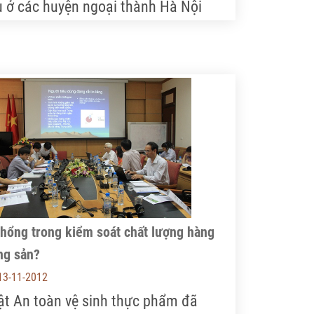
u ở các huyện ngoại thành Hà Nội
ng rất… phấn khởi vì được giá, tiêu
ụ nhanh. Nhiều nơi, thương lái còn
anh mua, dẫn đến cảnh rau "cháy"
ng ngay tại ruộng.
 hổng trong kiểm soát chất lượng hàng
ng sản?
13-11-2012
ật An toàn vệ sinh thực phẩm đã