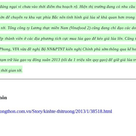
đáng ngại vì chưa vào thời điểm thu hoạch rộ. Hiện thị trường đang có nhu cầu
lớn để chuyển ra khu vực phía Bắc nên tình hình giá lúa sẽ khả quan hơn trong 
 tới. Tổng công ty Lương thực miền Nam (Vinafood 2) cũng đang chỉ đạo các d
ệp thành viên ở các địa phương tích cực mua lúa gạo để kéo giá lúa lên. Cũng 
Phong, VFA vừa đề nghị Bộ NN&PTNT kiến nghị Chính phủ sớm thông qua kế h
tạm trữ lúa gạo vụ đông xuân 2013 (tối đa 1 triệu tấn quy gạo) để giữ giá lúa t
 thời gian tới.
thôn
enongthon.com.vn/Story/kinhte-thitruong/2013/1/38518.html