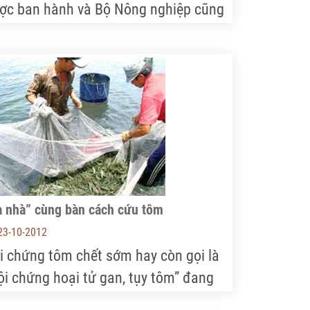
ợc ban hành và Bộ Nông nghiệp cũng
 có hẳn Thông tư 13 và 14 về việc
ểm soát chất lượng hàng nông sản
ập khẩu thế nhưng những gì thực tế
ng diễn ra trên thị trường hiện nay
iến không ít người phải đặt câu hỏi về
t lỗ hổng trong kiểm soát chất lượng
ng hóa nông sản của nước ta.
a nhà” cùng bàn cách cứu tôm
23-10-2012
i chứng tôm chết sớm hay còn gọi là
ội chứng hoại tử gan, tụy tôm” đang
y thiệt hại nặng nề cho người nuôi