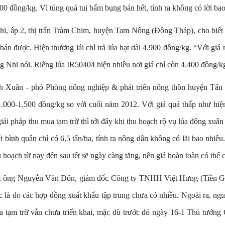
900 đồng/kg. Vì túng quá tui bấm bụng bán hết, tính ra không có lời bao
 ấp 2, thị trấn Tràm Chim, huyện Tam Nông (Đồng Tháp), cho biết 
bán được. Hiện thương lái chỉ trả lúa hạt dài 4.900 đồng/kg. “Với giá n
ng Nhi nói. Riêng lúa IR50404 hiện nhiều nơi giá chỉ còn 4.400 đồng/k
 Xuân - phó Phòng nông nghiệp & phát triển nông thôn huyện Tân 
1.000-1.500 đồng/kg so với cuối năm 2012. Với giá quá thấp như hiệ
ải pháp thu mua tạm trữ thì tới đây khi thu hoạch rộ vụ lúa đông xuân
 bình quân chỉ có 6,5 tấn/ha, tính ra nông dân không có lãi bao nhiêu.
u hoạch từ nay đến sau tết sẽ ngày càng tăng, nên giá hoàn toàn có thể
ẻ, ông Nguyễn Văn Đôn, giám đốc Công ty TNHH Việt Hưng (Tiền Gian
dốc là do các hợp đồng xuất khẩu tập trung chưa có nhiều. Ngoài ra, ng
 tạm trữ vẫn chưa triển khai, mặc dù trước đó ngày 16-1 Thủ tướng