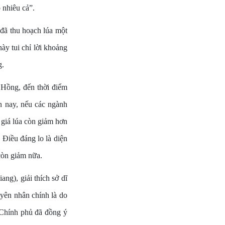
 nhiêu cả”.
đã thu hoạch lúa một
ày tui chỉ lời khoảng
g.
Hồng, đến thời điểm
n nay, nếu các ngành
 giá lúa còn giảm hơn
 Điều đáng lo là diện
 còn giảm nữa.
g), giải thích sở dĩ
uyên nhân chính là do
 Chính phủ đã đồng ý