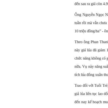
đến sau ra giá còn 4.
Ông Nguyễn Ngọc Nhi,
tuần rồi mà vẫn chưa 
10 triệu đồng/ha” - ô
Theo ông Phan Thanh
này giá lúa đã giảm 
chức năng không có gi
nữa. Vụ này năng suất
tích lúa đông xuân th
Trao đổi với Tuổi Tr
giá lúa liên tục lao 
đến nay kế hoạch mua