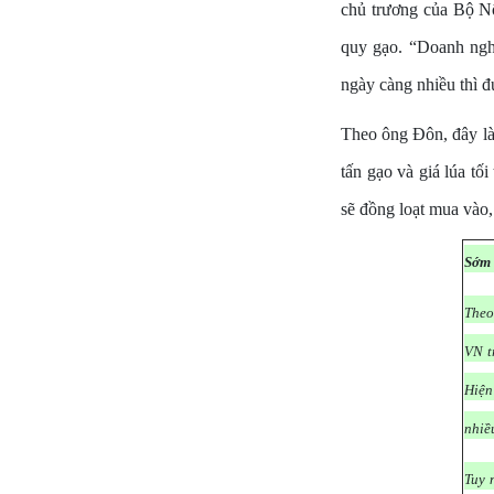
chủ trương của Bộ Nôn
quy gạo. “Doanh nghi
ngày càng nhiều thì đ
Theo ông Đôn, đây là 
tấn gạo và giá lúa tố
sẽ đồng loạt mua vào, 
Sớm 
Theo
VN t
Hiện
nhiề
Tuy 