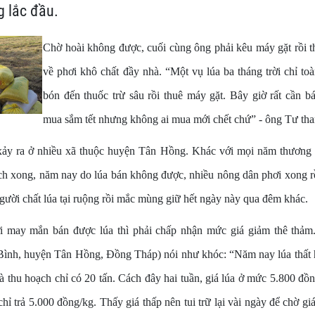
 lắc đầu.
Chờ hoài không được, cuối cùng ông phải kêu máy gặt rồi t
về phơi khô chất đầy nhà. “Một vụ lúa ba tháng trời chỉ to
bón đến thuốc trừ sâu rồi thuê máy gặt. Bây giờ rất cần bán
mua sắm tết nhưng không ai mua mới chết chứ” - ông Tư tha
ảy ra ở nhiều xã thuộc huyện Tân Hồng. Khác với mọi năm thương l
ch xong, năm nay do lúa bán không được, nhiều nông dân phơi xong r
người chất lúa tại ruộng rồi mắc mùng giữ hết ngày này qua đêm khác.
i may mắn bán được lúa thì phải chấp nhận mức giá giảm thê th
ình, huyện Tân Hồng, Đồng Tháp) nói như khóc: “Năm nay lúa thất h
à thu hoạch chỉ có 20 tấn. Cách đây hai tuần, giá lúa ở mức 5.800 đồ
chỉ trả 5.000 đồng/kg. Thấy giá thấp nên tui trữ lại vài ngày để chờ gi