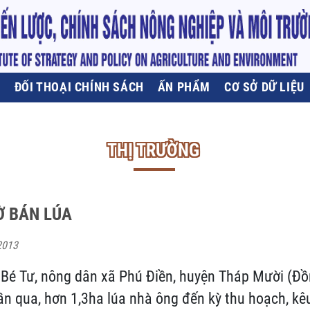
U
ĐỐI THOẠI CHÍNH SÁCH
ẤN PHẨM
CƠ SỞ DỮ LIỆU
THỊ TRƯỜNG
Ờ BÁN LÚA
2013
Bé Tư, nông dân xã Phú Điền, huyện Tháp Mười (Đồ
ần qua, hơn 1,3ha lúa nhà ông đến kỳ thu hoạch, kê