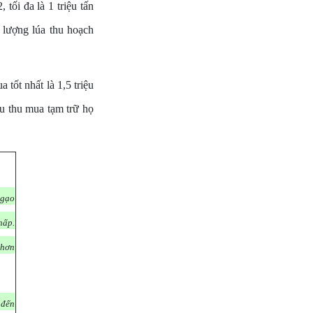
tối đa là 1 triệu tấn
 lượng lúa thu hoạch
tốt nhất là 1,5 triệu
êu thu mua tạm trữ họ
 gạo
hấp.
 hơn
 đến