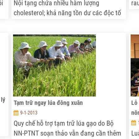
ội
Nội tạng chứa nhiều hàm lượng
ra
u
cholesterol; khả năng tồn dư các độc tố
đa
rất lớn, không tốt cho người tiêu dùng.
th
Việc nhập nội tạng nếu không kiểm soát
tr
tốt, còn có nguy cơ mang theo các mầm
hà
bệnh lây lan.
 lý
Tạm trữ ngay lúa đông xuân
Lỗ
nô
9-1-2013
Quy chế hỗ trợ tạm trữ lúa gạo do Bộ
NN-PTNT soạn thảo vẫn đang cần thêm
Lu