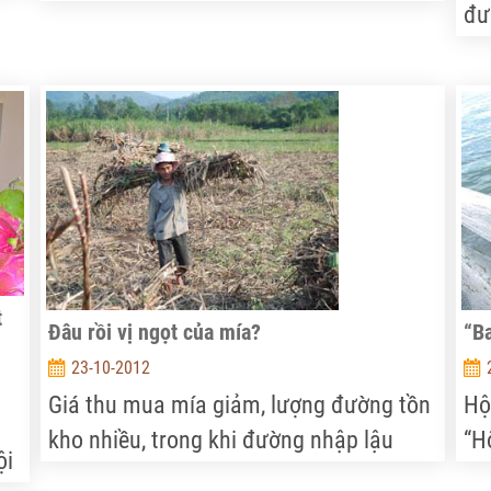
n
thời gian hoàn thiện để Chính phủ phê
đư
duyệt, ban hành. Trong khi đó, nỗi lo khó
đã
tiêu thụ lúa gạo hàng hóa vụ đông xuân
ki
2012 - 2013 ở ĐBSCL lại đã cận kề. Bởi
nh
vậy, nhiều doanh nghiệp, nhà quản lý đã
đa
lên tiếng về việc phải tổ chức tạm trữ
kh
ngay lúa gạo hàng hóa theo cơ chế cũ.
mộ
hà
t
Đâu rồi vị ngọt của mía?
“B
23-10-2012
Giá thu mua mía giảm, lượng đường tồn
Hộ
kho nhiều, trong khi đường nhập lậu
“H
ội
tung hoành ở khắp mọi ngõ ngách của
gâ