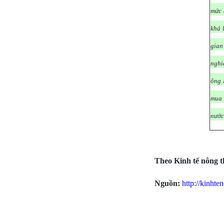
mức 
khá 
gian
nghi
ông 
mua 
nước
Theo Kinh tế nông 
Nguồn:
http://kinht