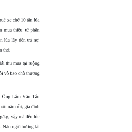
huê xe chở 10 tấn lúa
àn mua thiếu, từ phân
 lúa lấy tiền trả nợ,
n thở.
ái thu mua tại ruộng
ồi vô bao chờ thương
ảm. Ông Lâm Văn Tẩu
ơn năm rồi, gia đình
ng/kg, vậy mà đến lúc
á. Nào ngờ thương lái