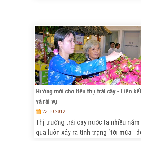
ngành chăn nuôi trong nước đang dầ
phục hồi, giá thực phẩm từ nay tới Tết
Nguyên đán sẽ tăng nhẹ nhưng không
có đột biến.
Hướng mới cho tiêu thụ trái cây - Liên kế
và rải vụ
23-10-2012
Thị trường trái cây nước ta nhiều năm
qua luôn xảy ra tình trạng “tới mùa - d