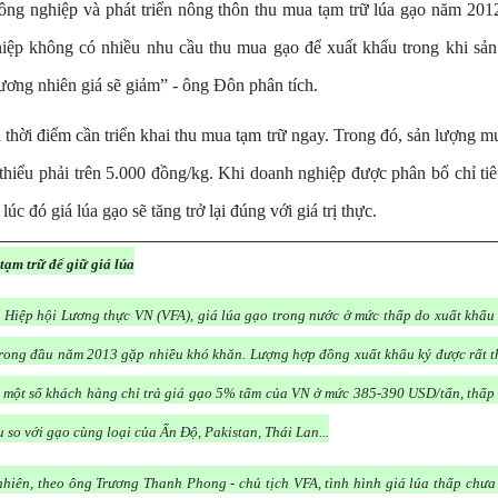
g nghiệp và phát triển nông thôn thu mua tạm trữ lúa gạo năm 2012, 
ệp không có nhiều nhu cầu thu mua gạo để xuất khẩu trong khi sản
ương nhiên giá sẽ giảm” - ông Đôn phân tích.
thời điểm cần triển khai thu mua tạm trữ ngay. Trong đó, sản lượng mua 
i thiểu phải trên 5.000 đồng/kg. Khi doanh nghiệp được phân bổ chỉ ti
lúc đó giá lúa gạo sẽ tăng trở lại đúng với giá trị thực.
tạm trữ để giữ giá lúa
 Hiệp hội Lương thực VN (VFA), giá lúa gạo trong nước ở mức thấp do xuất khẩu
rong đầu năm 2013 gặp nhiều khó khăn. Lượng hợp đồng xuất khẩu ký được rất t
 một số khách hàng chỉ trả giá gạo 5% tấm của VN ở mức 385-390 USD/tấn, thấp
u so với gạo cùng loại của Ấn Độ, Pakistan, Thái Lan...
nhiên, theo ông Trương Thanh Phong - chủ tịch VFA, tình hình giá lúa thấp chưa