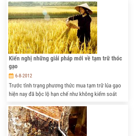
là, cần thay đổi tư duy để thu hút vốn cho nông
nghiệp.
Kiến nghị những giải pháp mới về tạm trữ thóc
gạo
6-8-2012
Trước tình trạng phương thức mua tạm trữ lúa gạo
hiện nay đã bộc lộ hạn chế như không kiểm soát
được việc mua bán thóc gạo của doanh nghiệp;
doanh nghiệp hầu như không mua thóc gạo trực tiếp
của người nông dân, ngày 3/8, Bộ Nông nghiệp và
Phát triển Nông thôn đã có cuộc họp bàn về đề án