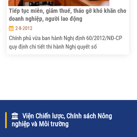
Tiếp tục miễn, giảm thuế, tháo gỡ khó khăn cho
doanh nghiệp, người lao động
2-8-2012
Chính phủ vừa ban hành Nghị định 60/2012/NĐ-CP
quy định chi tiết thi hành Nghị quyết số
29/2012/QH13 về ban hành một số chính sách thuế
nhằm tháo gỡ khó khăn cho tổ chức và cá nhân. Nội
dung chính của Nghị định này là giảm 30% số thuế
thu nhập doanh nghiệp năm 2012 đối với một số
doanh nghiệp; miễn thuế khoán và thuế thu nhập
doanh nghiệp năm 2012 đối với hộ, cá nhân, tổ
chức; miễn thuế thu nhập cá nhân.
Viện Chiến lược, Chính sách Nông
nghiệp và Môi trường