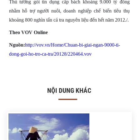
Thủ tướng gói tín dụng cấp bách khoảng 9.000 tỷ đồng
nhằm hỗ trợ người nuôi, doanh nghiệp chế biến tiêu thụ
khoảng 800 nghìn tấn cá tra nguyên liệu đến hết năm 2012./.
Theo VOV Online
Nguồn:
http://vov.vn/Home/Chuan-bi-giai-ngan-9000-ti-
dong-goi-ho-tro-ca-tra/20128/220464.vov
NỘI DUNG KHÁC