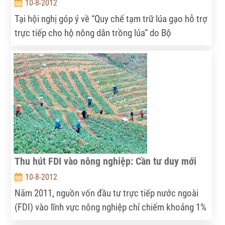
10-8-2012
Tại hội nghị góp ý về “Quy chế tạm trữ lúa gạo hỗ trợ
trực tiếp cho hộ nông dân trồng lúa” do Bộ
NN&PTNT tổ chức ở tỉnh Kiên Giang chiều 7-8, bộ
này và nhiều ý kiến khẳng định: nông dân chưa được
hưởng lợi từ chính sách mua tạm trữ lúa gạo của
Chính phủ.
Thu hút FDI vào nông nghiệp: Cần tư duy mới
10-8-2012
Năm 2011, nguồn vốn đầu tư trực tiếp nước ngoài
(FDI) vào lĩnh vực nông nghiệp chỉ chiếm khoảng 1%
và xu hướng giảm vẫn đang tiếp diễn. Vấn đề đặt ra