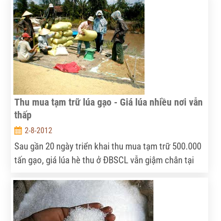
phải nỗ lực rất nhiều để có thể khẳng định được
thương hiệu cũng như nâng cao tính cạnh tranh trên
thương trường quốc tế.
Thu mua tạm trữ lúa gạo - Giá lúa nhiều nơi vẫn
thấp
2-8-2012
Sau gần 20 ngày triển khai thu mua tạm trữ 500.000
tấn gạo, giá lúa hè thu ở ĐBSCL vẫn giậm chân tại
chỗ. Đến ngày 31-7, giá lúa ở nhiều khu vực vẫn
“chênh” do nhiều kênh thông tin khác nhau. Nhưng
thực tế, giá lúa ở nhiều nơi vẫn rất thấp, nông dân
khó đạt lợi nhuận ở mức tối thiểu 30%.