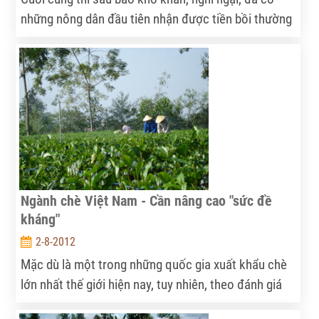
những nông dân đầu tiên nhận được tiền bồi thường
từ những hợp đồng bảo hiểm nông nghiệp. Con số
ấy dù chiếm tỷ lệ vô cùng nhỏ bé nhưng cũng là dấu
hiệu đáng mừng cho một chính sách mới được triển
khai.
Ngành chè Việt Nam - Cần nâng cao "sức đề
kháng"
2-8-2012
Mặc dù là một trong những quốc gia xuất khẩu chè
lớn nhất thế giới hiện nay, tuy nhiên, theo đánh giá
của nhiều chuyên gia, ngành chè Việt Nam vẫn còn