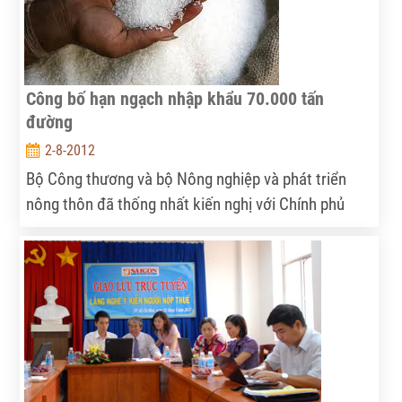
Công bố hạn ngạch nhập khẩu 70.000 tấn
đường
2-8-2012
Bộ Công thương và bộ Nông nghiệp và phát triển
nông thôn đã thống nhất kiến nghị với Chính phủ
việc bộ Công thương sẽ công bố và phân giao ngay
hạn ngạch nhập khẩu 70.000 tấn đường được hai bộ
tính toán, căn cứ vào thực tế của vụ mía đường năm
2011 – 2012 đã kết thúc từ tháng 6.2012 với sản
lượng đạt 1,3 triệu tấn đường, thấp hơn 100.000 tấn
so với dự báo, cao hơn niên vụ trước 150.000 tấn.