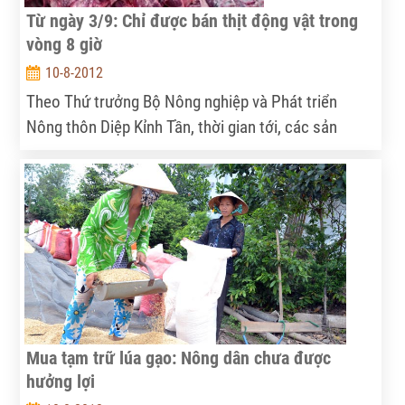
Từ ngày 3/9: Chỉ được bán thịt động vật trong
vòng 8 giờ
10-8-2012
Theo Thứ trưởng Bộ Nông nghiệp và Phát triển
Nông thôn Diệp Kỉnh Tần, thời gian tới, các sản
phẩm thịt và phụ phẩm (toàn bộ đầu, đuôi, chân, da,
mỡ và phủ tạng ăn được của động vật) bảo quản ở
nhiệt độ thường chỉ được bày bán trong vòng 8 giờ.
Mua tạm trữ lúa gạo: Nông dân chưa được
hưởng lợi