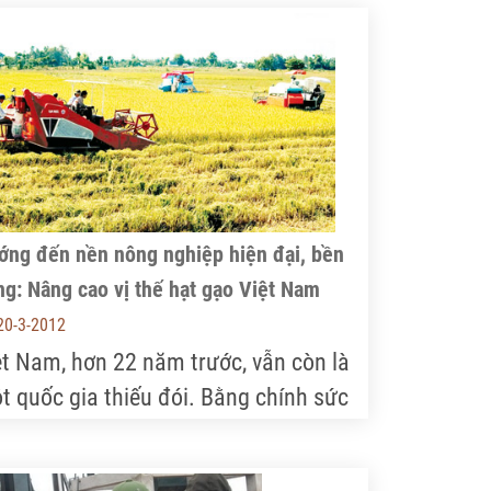
ớng đến nền nông nghiệp hiện đại, bền
g: Nâng cao vị thế hạt gạo Việt Nam
20-3-2012
ệt Nam, hơn 22 năm trước, vẫn còn là
t quốc gia thiếu đói. Bằng chính sức
nh và chủ trương đổi mới nông nghiệp
ng suốt của Đảng, chỉ một năm sau