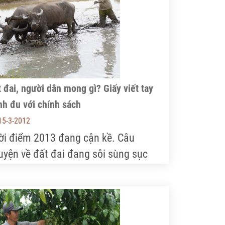
y ý kiến của các doanh nghiệp trực
uộc Hiệp hội xung quanh vấn đề này
 trình Bộ Nông nghiệp và Phát triển
ng thôn và Bộ Công Thương.
 đai, người dân mong gì? Giấy viết tay
h đu với chính sách
15-3-2012
ời điểm 2013 đang cận kề. Câu
uyện về đất đai đang sôi sùng sục
ắp các miền quê. Người dân đang
hĩ gì, mong gì xung quanh chính sách
n, ảnh hưởng tới đa số người dân?