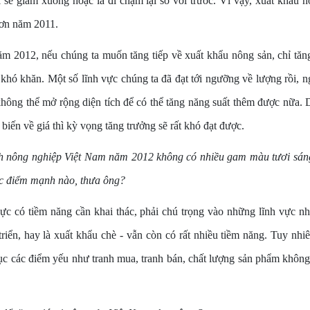
i sẽ giảm xuống hoặc là đi chậm lại so với trước. Vì vậy, xuất khẩu
hơn năm 2011.
ăm 2012, nếu chúng ta muốn tăng tiếp về xuất khẩu nông sản, chỉ tă
t khó khăn. Một số lĩnh vực chúng ta đã đạt tới ngưỡng về lượng rồi, ng
không thể mở rộng diện tích để có thể tăng năng suất thêm được nữa.
biến về giá thì kỳ vọng tăng trưởng sẽ rất khó đạt được.
h nông nghiệp Việt Nam năm 2012 không có nhiều gam màu tươi sán
ác điểm mạnh nào, thưa ông?
vực có tiềm năng cần khai thác, phải chú trọng vào những lĩnh vực n
triển, hay là xuất khẩu chè - vẫn còn có rất nhiều tiềm năng. Tuy nhiê
ục các điểm yếu như tranh mua, tranh bán, chất lượng sản phẩm không