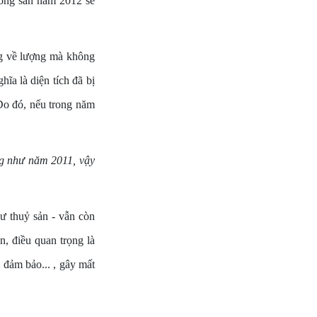
 nông sản năm 2012 sẽ
ng về lượng mà không
hĩa là diện tích đã bị
 Do đó, nếu trong năm
g như năm 2011, vậy
hư thuỷ sản - vẫn còn
n, điều quan trọng là
 đảm bảo... , gây mất