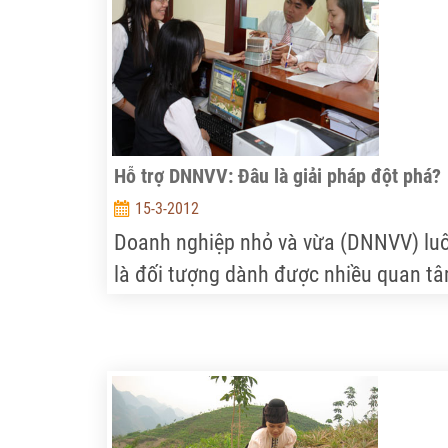
định: Cần chuyển từ số lượng sang ch
lượng, chuyển từ khai thác tài nguyên
sang tăng cường chất xám thì nông
nghiệp Việt Nam mới có sự đột phá.
Hỗ trợ DNNVV: Đâu là giải pháp đột phá?
15-3-2012
Doanh nghiệp nhỏ và vừa (DNNVV) lu
là đối tượng dành được nhiều quan t
trong những năm gần đây. Tuy nhiên,
nội lực của khối DN này yếu nên họ
đang gặp vô vàn khó khăn trong việc
tiếp cận tín dụng.