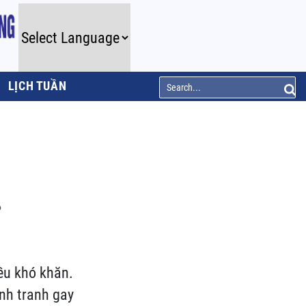
LỊCH TUẦN
?
ều khó khăn.
ạnh tranh gay