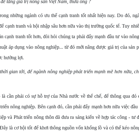
 để tăng giá trị nông sản Việt Nam, thưa ông ?
rong những ngành có ưu thế cạnh tranh tốt nhất hiện nay. Do đó, ng
ể cạnh tranh và hội nhập sâu hơn nữa vào thị trường quốc tế. Tuy nhiên
n cạnh tranh tốt hơn, đòi hỏi chúng ta phải đẩy mạnh đầu tư vào nông
huật áp dụng vào nông nghiệp... từ đó mới nâng được giá trị của sản
ợc hưởng lợi.
 thời gian tới, để ngành nông nghiệp phát triển mạnh mẽ hơn nữa, c
ó là cần phải có sự hỗ trợ của Nhà nước về thể chế, để thông qua đó
 triển nông nghiệp. Bên cạnh đó, cần phải đẩy mạnh hơn nữa việc đầu
p và Phát triển nông thôn đã đưa ra sáng kiến về hợp tác công - tư 
 Đây là cơ hội tốt để khơi thông nguồn vốn khổng lồ và có thể kéo nô