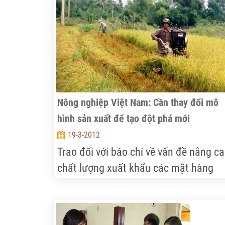
còn lại hầu như đất nơi nào cũng đã c
chủ. Một nghịch lý đang diễn ra ở khắ
các tỉnh miền núi phía Bắc: Người thì
quá nhiều đất, người không một thướ
đất cắm dùi.
Nông nghiệp Việt Nam: Cần thay đổi mô
hình sản xuất để tạo đột phá mới
19-3-2012
Trao đổi với báo chí về vấn đề nâng c
chất lượng xuất khẩu các mặt hàng
nông sản, Tiến sĩ Đặng Kim Sơn – Việ
trưởng Viện Chiến lược chính sách ph
triển nông nghiệp nông thôn đã khẳng