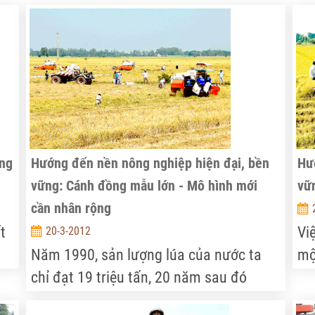
ông
Hướng đến nền nông nghiệp hiện đại, bền
Hư
vững: Cánh đồng mẫu lớn - Mô hình mới
vữn
cần nhân rộng
t
Vi
20-3-2012
Năm 1990, sản lượng lúa của nước ta
mộ
òn
chỉ đạt 19 triệu tấn, 20 năm sau đó
mì
,
(năm 2010) sản lượng đạt đến 40 triệu
sá