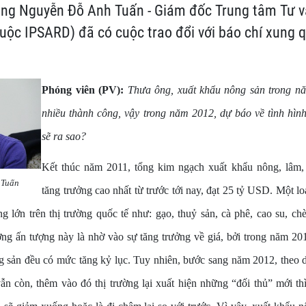
 Ông Nguyễn Đỗ Anh Tuấn - Giám đốc Trung tâm Tư v
uộc IPSARD) đã có cuộc trao đổi với báo chí xung 
Phóng viên (PV):
Thưa ông, xuất khẩu nông sản trong n
nhiều thành công, vậy trong năm 2012, dự báo về tình hìn
sẽ ra sao?
Kết thúc năm 2011, tổng kim ngạch xuất khẩu nông, lâm,
 Tuấn
tăng trưởng cao nhất từ trước tới nay, đạt 25 tỷ USD. Một l
 lớn trên thị trường quốc tế như: gạo, thuỷ sản, cà phê, cao su, chè,
ởng ấn tượng này là nhờ vào sự tăng trưởng về giá, bởi trong năm 20
g sản đều có mức tăng kỷ lục. Tuy nhiên, bước sang năm 2012, theo 
vẫn còn, thêm vào đó thị trường lại xuất hiện những “đối thủ” mới th