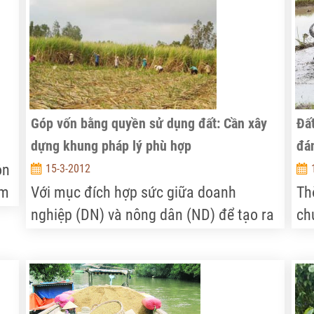
ất
thấp.
lấ
th
để
Nô
Góp vốn bằng quyền sử dụng đất: Cần xây
Đất
dựng khung pháp lý phù hợp
đán
ôn
15-3-2012
âm
Với mục đích hợp sức giữa doanh
Th
nghiệp (DN) và nông dân (ND) để tạo ra
ch
sự đột phá trong sản xuất nông nghiệp,
kh
mô hình công ty cổ phần với cổ đông là
ng
ND góp vốn bằng giá trị quyền sử dụng
lớ
đất (QSDĐ) đã ra đời. Tuy nhiên, đến