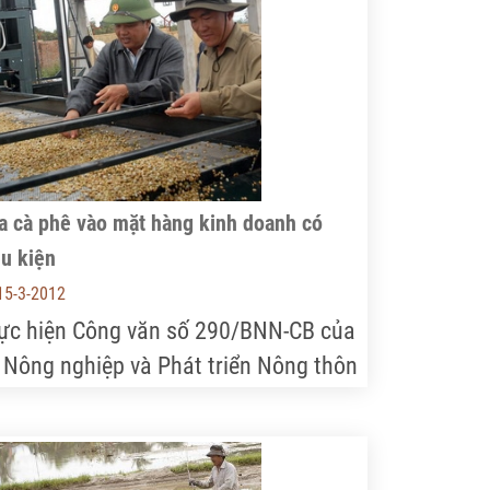
 nước ta bắt đầu xuất khẩu gạo, và
ện giờ đã trở thành nước xuất khẩu
o quan trọng trên thế giới.
a cà phê vào mặt hàng kinh doanh có
u kiện
15-3-2012
ực hiện Công văn số 290/BNN-CB của
 Nông nghiệp và Phát triển Nông thôn
 việc đưa càphê vào mặt hàng kinh
anh có điều kiện, Hiệp hội càphê,
cao Việt Nam (Vicofa) đang triển khai