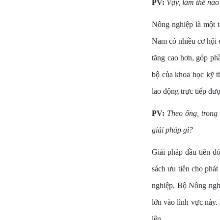
PV:
Vậy, làm thế nào
Nông nghiệp là một t
Nam có nhiều cơ hội đ
tăng cao hơn, góp phầ
bộ của khoa học kỹ t
lao động trực tiếp đư
PV:
Theo ông, trong
giải pháp gì?
Giải pháp đầu tiên đ
sách ưu tiên cho phát
nghiệp, Bộ Nông nghiệ
lớn vào lĩnh vực này.
lên.