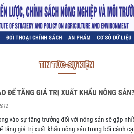
U
ĐỐI THOẠI CHÍNH SÁCH
ẤN PHẨM
CƠ SỞ DỮ LIỆU
TIN TỨC-SỰ KIỆN
ÀO ĐỂ TĂNG GIÁ TRỊ XUẤT KHẨU NÔNG SẢN
2012
ng vào sự tăng trưởng đối với nông sản sẽ gặp nhi
ể tăng giá trị xuất khẩu nông sản trong bối cảnh c