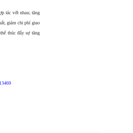
ợp tác với nhau; tăng
ất, giảm chi phí giao
thể thúc đẩy sự tăng
513469