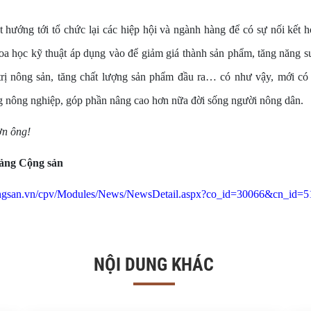
 hướng tới tổ chức lại các hiệp hội và ngành hàng để có sự nối kết h
a học kỹ thuật áp dụng vào để giảm giá thành sản phẩm, tăng năng su
 trị nông sản, tăng chất lượng sản phẩm đầu ra… có như vậy, mới có 
g nông nghiệp, góp phần nâng cao hơn nữa đời sống người nông dân.
ơn ông!
ảng Cộng sản
ongsan.vn/cpv/Modules/News/NewsDetail.aspx?co_id=30066&cn_id=
NỘI DUNG KHÁC