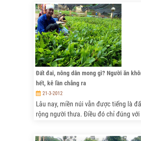
Đất đai, nông dân mong gì? Người ăn kh
hết, kẻ lần chẳng ra
21-3-2012
Lâu nay, miền núi vẫn được tiếng là đấ
rộng người thưa. Điều đó chỉ đúng với
thời gian cách nay 20 năm về trước. C
hiện nay, trừ những nơi "khỉ ho, cò gáy"