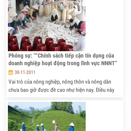
Phóng sự: "“Chính sách tiếp cận tín dụng của
doanh nghiệp hoạt động trong lĩnh vực NNNT”
30-11-2011
Vai trò của nông nghiệp, nông thôn và nông dân
chưa bao giờ được đề cao như hiện nay. Điều này
được thể hiện qua nhiều chính sách nhằm vực dậy
khu vực kinh tế vẫn còn nhiều tiềm năng này. Từ
tháng 4/2010, Chính phủ có Nghị định 41 về chính
sách tín dụng phục vụ phát triển nông nghiệp nông
thôn, thay thế cho Quyết định 67 đã không còn phù