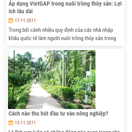
Áp dụng VietGAP trong nuôi trồng thủy sản: Lợi
ích lâu dài
17-11-2011
Trong bối cảnh nhiều quy định của các nhà nhập
khẩu quốc tế làm người nuôi trồng thủy sản trong
nước bối rối thì việc xây dựng và thực hiện Quy
phạm thực hành nuôi trồng thủy sản tốt tại Việt
Nam (VietGAP) là điều vô cùng cần thiết. Tuy nhiên,
quá trình triển khai quy trình này không hề dễ dàng.
Cách nào thu hút đầu tư vào nông nghiệp?
15-11-2011