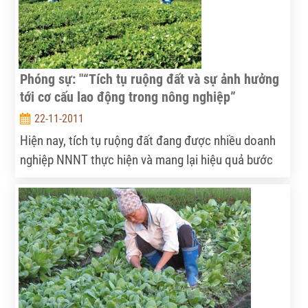
hợp sau 10 năm thực hiện.
Phóng sự: "“Tích tụ ruộng đất và sự ảnh hưởng
tới cơ cấu lao động trong nông nghiệp”
22-11-2011
Hiện nay, tích tụ ruộng đất đang được nhiều doanh
nghiệp NNNT thực hiện và mang lại hiệu quả bước
đầu khá. Tuy nhiên, người dân mất tư liệu sản xuất
sẽ được tái cơ cấu lao động như thế nào đang là
dấu hỏi lớn cho nhà doanh nghiệp và các cấp ngành.