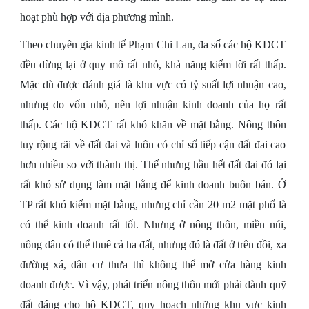
hoạt phù hợp với địa phương mình.
Theo chuyên gia kinh tế Phạm Chi Lan, đa số các hộ KDCT
đều dừng lại ở quy mô rất nhỏ, khả năng kiếm lời rất thấp.
Mặc dù được đánh giá là khu vực có tỷ suất lợi nhuận cao,
nhưng do vốn nhỏ, nên lợi nhuận kinh doanh của họ rất
thấp. Các hộ KDCT rất khó khăn về mặt bằng. Nông thôn
tuy rộng rãi về đất đai và luôn có chỉ số tiếp cận đất đai cao
hơn nhiều so với thành thị. Thế nhưng hầu hết đất đai đó lại
rất khó sử dụng làm mặt bằng để kinh doanh buôn bán. Ở
TP rất khó kiếm mặt bằng, nhưng chỉ cần 20 m2 mặt phố là
có thể kinh doanh rất tốt. Nhưng ở nông thôn, miền núi,
nông dân có thể thuê cả ha đất, nhưng đó là đất ở trên đồi, xa
đường xá, dân cư thưa thì không thể mở cửa hàng kinh
doanh được. Vì vậy, phát triển nông thôn mới phải dành quỹ
đất đáng cho hộ KDCT, quy hoạch những khu vực kinh