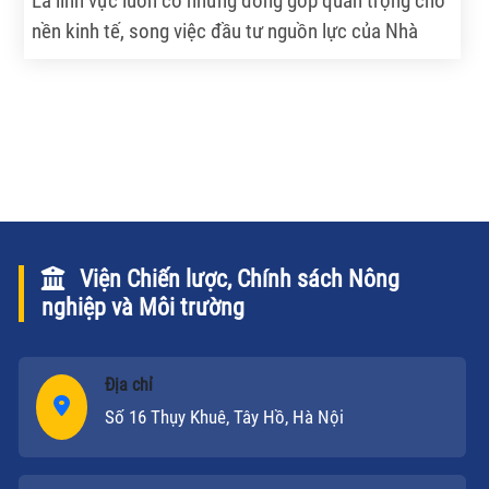
Là lĩnh vực luôn có những đóng góp quan trọng cho
nền kinh tế, song việc đầu tư nguồn lực của Nhà
nước cũng như doanh nghiệp cho nông nghiệp, nông
thôn chưa tương xứng. Làm thế nào để khu vực này
thu hút ngày càng nhiều sự tham gia của các doanh
nghiệp là câu hỏi làm đau đầu các nhà quản lý. Xin
ghi lại một số "kế sách" của các nhà quản lý, chuyên
gia kinh tế xung quanh vấn đề này.
Viện Chiến lược, Chính sách Nông
nghiệp và Môi trường
Địa chỉ
Số 16 Thụy Khuê, Tây Hồ, Hà Nội