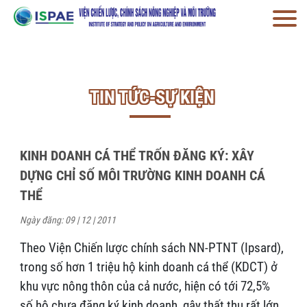
TIN TỨC-SỰ KIỆN
KINH DOANH CÁ THỂ TRỐN ĐĂNG KÝ: XÂY
DỰNG CHỈ SỐ MÔI TRƯỜNG KINH DOANH CÁ
THỂ
Ngày đăng: 09 | 12 | 2011
Theo Viện Chiến lược chính sách NN-PTNT (Ipsard),
trong số hơn 1 triệu hộ kinh doanh cá thể (KDCT) ở
khu vực nông thôn của cả nước, hiện có tới 72,5%
số hộ chưa đăng ký kinh doanh, gây thất thu rất lớn