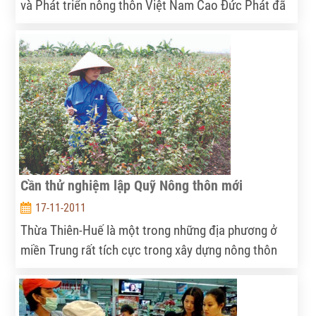
và Phát triển nông thôn Việt Nam Cao Đức Phát đã
làm việc với Bộ trưởng Nông nghiệp Mỹ Tom Vilsack
về các vấn đề liên quan trong lĩnh vực nông nghiệp.
nhân chuyến thăm và làm việc tại Việt Nam.
Cần thử nghiệm lập Quỹ Nông thôn mới
17-11-2011
Thừa Thiên-Huế là một trong những địa phương ở
miền Trung rất tích cực trong xây dựng nông thôn
mới. Xin giới thiệu bài viết của ông Lê Trường Lưu -
Phó Chủ tịch UBND tỉnh về chương trình này.