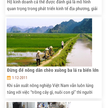
Hộ kinh doanh cá thể được đánh giá là mô hình
quan trọng trong phát triển kinh tế địa phương, giải
quyết nhu cầu việc làm cho một số lượng không nhỏ
lao động. Thế nhưng, có một thực tế là các hộ kinh
doanh cá thể này vẫn chưa được đăng ký kinh
doanh tại các địa phương và cũng rất dễ bị tổn
thương trước những thay đổi của môi trường kinh
doanh đặc biệt là thay đổi về cơ chế chính sách.
Đừng để nông dân chèo xuồng ba lá ra biển lớn
1-12-2011
Khi sản xuất nông nghiệp Việt Nam vẫn luôn lúng
túng với việc “trồng cây gì, nuôi con gì” thì người
nông dân vẫn mãi phải tự “bơi” một mình.