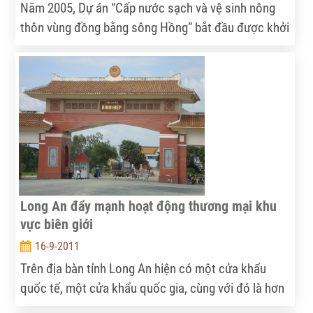
Năm 2005, Dự án “Cấp nước sạch và vệ sinh nông
thôn vùng đồng bằng sông Hồng” bắt đầu được khởi
động tại 4 tỉnh: Hải Dương, Thái Bình, Nam Định,
Ninh Bình, và theo kế hoạch thì sẽ kết thúc vào năm
2013 (các tỉnh còn lại sẽ bắt đầu từ năm 2012 và kết
thúc vào năm 2018).
Long An đẩy mạnh hoạt động thương mại khu
vực biên giới
16-9-2011
Trên địa bàn tỉnh Long An hiện có một cửa khẩu
quốc tế, một cửa khẩu quốc gia, cùng với đó là hơn
chục cửa khẩu phụ và lối mở, đây là những khu vực