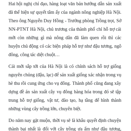
Hai hội nghị chỉ đạo, hàng loạt văn bản hướng dẫn sản xuất
đã thể hiện sự quyết tâm ấy của ngành nông nghiệp Hà Nội.
Theo ông Nguyễn Duy Hồng - Trưởng phòng Trồng trọt, Sở
NN-PTNT Hà Nội, chủ trương của thành phố chỉ hỗ trợ cái
mới còn những gì mà nông dân đã làm quen rồi thì các
huyện chủ động có các biện pháp hỗ trợ như đậu tương, ngô
đông, công tác diệt chuột…
Cái mới sắp tới của Hà Nội là có chính sách hỗ trợ giống
nguyên chủng (đậu, lạc) để sản xuất giống xác nhận trong vụ
hè thu rồi cung ứng cho vụ đông. Thành phố cũng đang xây
dựng đề án sản xuất cây vụ đông hàng hóa trong đó sẽ tập
trung hỗ trợ giống, vật tư, đào tạo, hạ tầng để hình thành
những vùng cây trồng lớn, chuyên biệt.
Do năm nay gặt muộn, thời vụ sẽ là khâu quyết định chuyện
thành bại nhất là đối với cây trồng ưa ấm như đậu tương,