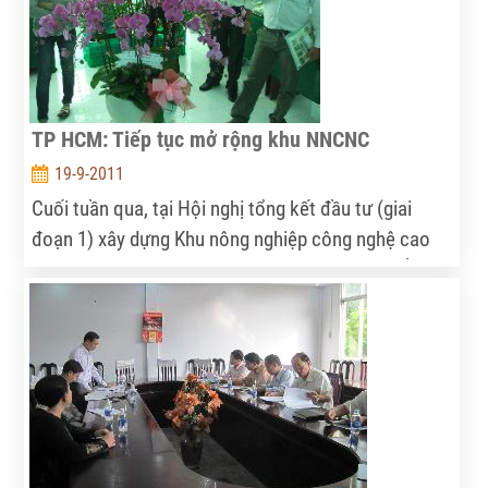
TP HCM: Tiếp tục mở rộng khu NNCNC
19-9-2011
Cuối tuần qua, tại Hội nghị tổng kết đầu tư (giai
đoạn 1) xây dựng Khu nông nghiệp công nghệ cao
(NNCNC) TP.HCM tại huyện Củ Chi, BQL đã khẳng
định kết quả đạt được từ thực tế các mô hình sản
xuất nông nghiệp ứng dụng công nghệ tiên tiến và
bắt đầu chuyển giao hiệu quả cho các địa phương…