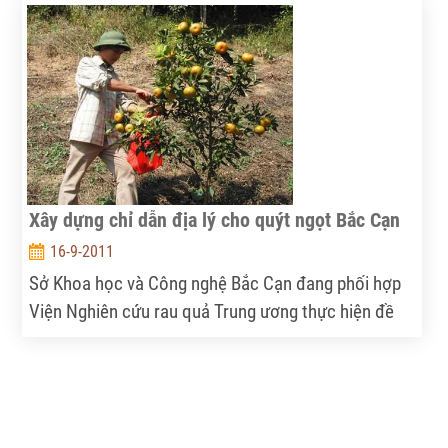
nhân dân hai bên biên giới Việt Nam và Campuchia
thường xuyên qua lại, giao lưu trao đổi mua bán, góp
phần thúc đẩy kinh tế phát triển giữa các địa
phương với nhau.
Xây dựng chỉ dẫn địa lý cho quýt ngọt Bắc Cạn
16-9-2011
Sở Khoa học và Công nghệ Bắc Cạn đang phối hợp
Viện Nghiên cứu rau quả Trung ương thực hiện đề
tài "Nghiên cứu chất lượng đặc thù, điều kiện tự
nhiên của vùng trồng quýt" nhằm xây dựng chỉ dẫn
địa lý cho quýt, một loại quả đặc sản của Bắc Cạn.