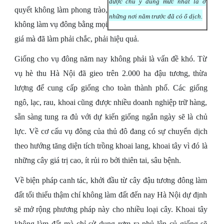
được chú ý đúng mức nhất là ở
quyết không làm phong trào,
những nơi năm trước đã có ổ dịch.
không làm vụ đông bằng mọi
giá mà đã làm phải chắc, phải hiệu quả.
Giống cho vụ đông năm nay không phải là vấn đề khó. Từ
vụ hè thu Hà Nội đã gieo trên 2.000 ha đậu tương, thừa
lượng để cung cấp giống cho toàn thành phố. Các giống
ngô, lạc, rau, khoai cũng được nhiều doanh nghiệp trữ hàng,
sẵn sàng tung ra đủ với dự kiến giống ngắn ngày sẽ là chủ
lực. Về cơ cấu vụ đông của thủ đô đang có sự chuyển dịch
theo hướng tăng diện tích trồng khoai lang, khoai tây vì đó là
những cây giá trị cao, ít rủi ro bởi thiên tai, sâu bệnh.
Về biện pháp canh tác, khởi đầu từ cây đậu tương đông làm
đất tối thiểu thậm chí không làm đất đến nay Hà Nội dự định
sẽ mở rộng phương pháp này cho nhiều loại cây. Khoai tây
không làm đất mà chỉ sử dụng rơm rạ phủ lên củ giống sẽ