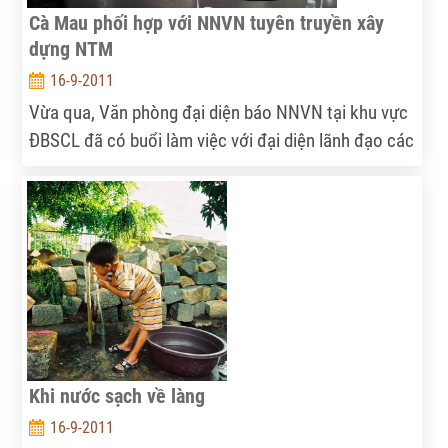
Cà Mau phối hợp với NNVN tuyên truyền xây
dựng NTM
16-9-2011
Vừa qua, Văn phòng đại diện báo NNVN tại khu vực
ĐBSCL đã có buổi làm việc với đại diện lãnh đạo các
Sở trong BCĐ xây dựng NTM tỉnh Cà Mau gồm: Sở
NN - PTNT, Sở KH-ĐT, Sở Tài chính, Sở Xây dựng, Sở
VH - TT - DL. Theo kế hoạch, từ nay đến năm 2015,
Cà Mau sẽ chọn 62 xã để xây dựng NTM (trong đó
có 22 xã hoàn thành 19/19 tiêu chí NTM, 40 xã hoàn
thành 10/19 tiêu chí NTM trở lên).
Khi nước sạch về làng
16-9-2011