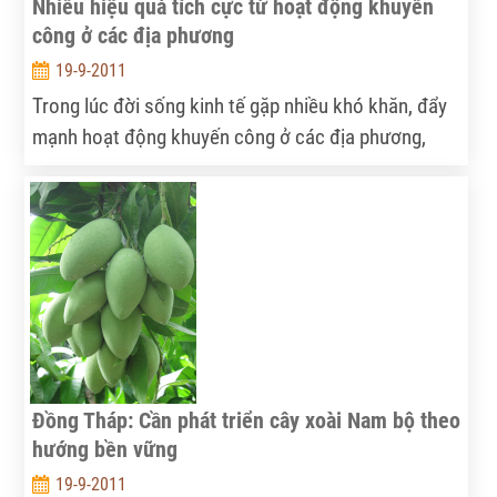
Nhiều hiệu quả tích cực từ hoạt động khuyến
công ở các địa phương
19-9-2011
Trong lúc đời sống kinh tế gặp nhiều khó khăn, đẩy
mạnh hoạt động khuyến công ở các địa phương,
đặc biệt là các vùng nông thôn có vai trò rất quan
trọng, góp phần tạo công ăn việc làm và cải thiện
đáng kể đời sống người lao động. Ở nhiều địa
phương, mô hình khuyến công đã mang lại nhiều
hiệu quả thiết thực.
Đồng Tháp: Cần phát triển cây xoài Nam bộ theo
hướng bền vững
19-9-2011