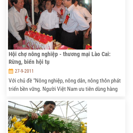
Quang, Quang Minh, Nhật Tân..., bà con nông dân
đang hăng say làm đất, đưa cây giống xuống trồng
cho kịp vụ đông sớm...
Hội chợ nông nghiệp - thương mại Lào Cai:
Rừng, biển hội tụ
27-9-2011
Với chủ đề “Nông nghiệp, nông dân, nông thôn phát
triển bền vững. Người Việt Nam ưu tiên dùng hàng
Việt Nam”, Hội chợ Nông nghiệp - Thương mại Lào
Cai năm 2011 đã thu hút hàng nghìn người tham
quan, mua sắm ngay trong đêm khai mạc (24.9).