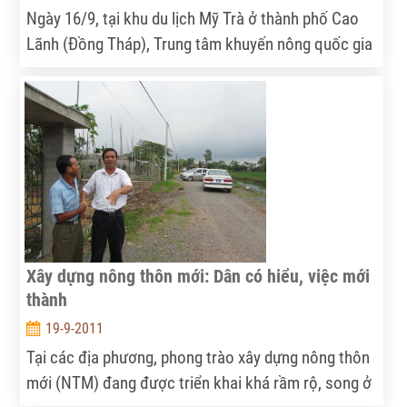
Ngày 16/9, tại khu du lịch Mỹ Trà ở thành phố Cao
Lãnh (Đồng Tháp), Trung tâm khuyến nông quốc gia
phối hợp với sở Nông nghiệp và Phát triển Nông
thôn tỉnh Đồng Tháp tổ chức Diễn đàn khuyến nông
@ nông nghiệp lần thứ 9 với chuyên đề Phát triển
cây xoài Nam bộ theo hướng bền vững.
Xây dựng nông thôn mới: Dân có hiểu, việc mới
thành
19-9-2011
Tại các địa phương, phong trào xây dựng nông thôn
mới (NTM) đang được triển khai khá rầm rộ, song ở