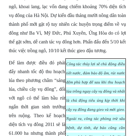
ngô, khoai lang, lạc vốn đang chiếm khoảng 70% diện tích
vụ đông của Hà Nội. Dự kiến đầu tháng mười nông dân toàn
thành phố mới gặt rộ tuy nhiên các huyện trọng điểm về vụ
đông như Ba Vì, Mỹ Đức, Phú Xuyên, Ứng Hòa do có lợi
thế gặt sớm, dễ canh tác vụ đông hơn. Phấn đấu đến 5/10 kết
thúc việc trồng ngô, 10/10 kết thúc gieo đậu tương.
Để làm được điều đó phải
Công tác thủy lợi sẽ chủ động điều
đẩy nhanh tốc độ thu hoạch
tiết nước, đảm bảo độ ẩm, rút nước
lúa theo phương châm “sáng
đệm phù hợp để sau khi thu hoạch
lúa, chiều cây vụ đông”, đối
lúa trồng ngay cây vụ đông và nhất
với ngô có thể làm bầu rút
là chủ động tiêu úng kịp thời khi
ngắn thời gian sinh trưởng
cây vụ đông đang gieo và mới gieo.
trên ruộng. Theo kế hoạch
Ngoài ra, công tác phòng trừ sâu
diện tích vụ đông 2011 sẽ là
bệnh, dự tính, dự báo cũng cần
61.000 ha nhưng thành phố