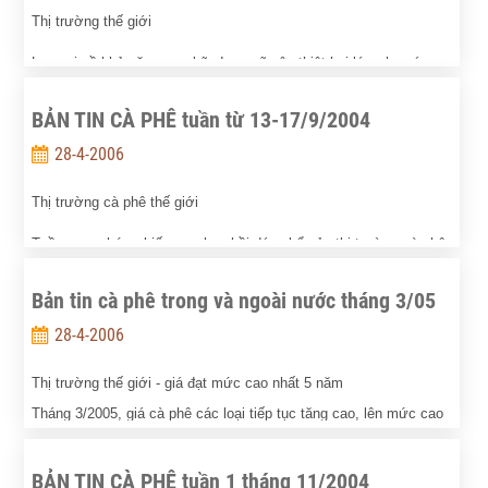
Thị trường thế giới
Lo ngại về khả năng cơn bão Ivan sẽ gây thiệt hại lớn cho các
kho chứa cà phê ở Miami, Mỹ đã giúp giá cà phê thế giới cải
BẢN TIN CÀ PHÊ tuần từ 13-17/9/2004
thiện phần nào vào các ngày giao dịch cuối tuần.
28-4-2006
Thị trường cà phê thế giới
Tuần qua, chứng kiến sự phục hồi đáng kể của thị trường cà phê
arabica song xu thế tăng giá này lại rất nhẹ ở thị trường robusta
Bản tin cà phê trong và ngoài nước tháng 3/05
vì các nhân tố ảnh hưởng hầu như chỉ tác động tới nguồn cung
28-4-2006
arabica.
Thị trường thế giới - giá đạt mức cao nhất 5 năm
Tháng 3/2005, giá cà phê các loại tiếp tục tăng cao, lên mức cao
nhất trong vòng 5 năm qua do nguồn cung cà phê tiếp tục giảm
sút đáng kể ở Braxin và Việt Nam, trong khi đó nhu cầu mua cà
BẢN TIN CÀ PHÊ tuần 1 tháng 11/2004