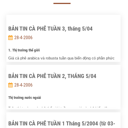
BẢN TIN CÀ PHÊ TUẦN 3, tháng 5/04
28-4-2006
1. Thị trường thế giới
Giá cà phê arabica và robusta tuần qua biến động có phần phức
tạp.
BẢN TIN CÀ PHÊ TUẦN 2, THÁNG 5/04
Trên cả thị trường NewYork và London đều có sự sụt giá mạnh
28-4-2006
trong ngày giao dịch đầu tuần.
So với mức 720 USD/tấn đạt được trong ngày giao dịch cuối tuần
Thị trường nước ngoài
trước, giá cà phê robusta của thị trường London khởi điểm một
Trên thị trường cà phê thế giới tuần qua, giá cà phê biến động
tuần mới với mức rất thấp 702 USD/tấn. Cà phê arabica là 69,55
trong phạm vi hẹp. Giá cà phê arabica trên thị trường NewYork
UScent/lb (khoảng 1546 USD/tấn), giảm 2,55 UScent/lb so với giá
BẢN TIN CÀ PHÊ TUẦN 1 Tháng 5/2004 (từ 03-
dao động từ 71,45 đến 72,4 Uscent/lb so với 69,75-72,2 UScent/lb
của ngày 14/5/04.