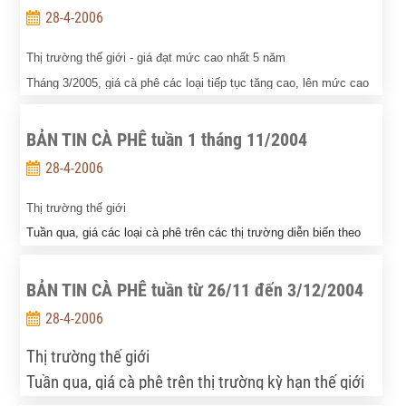
28-4-2006
arabica.
Thị trường thế giới - giá đạt mức cao nhất 5 năm
Tháng 3/2005, giá cà phê các loại tiếp tục tăng cao, lên mức cao
nhất trong vòng 5 năm qua do nguồn cung cà phê tiếp tục giảm
sút đáng kể ở Braxin và Việt Nam, trong khi đó nhu cầu mua cà
BẢN TIN CÀ PHÊ tuần 1 tháng 11/2004
phê vào của các quỹ đầu tư và các nhà đầu cơ vẫn tăng mạnh.
28-4-2006
Thị trường thế giới
Tuần qua, giá các loại cà phê trên các thị trường diễn biến theo
các xu hướng ngược chiều nhau, trong khi giá arabica tăng thì giá
robusta lại biến động theo xu thế giảm.
BẢN TIN CÀ PHÊ tuần từ 26/11 đến 3/12/2004
Tại New York, giá cà phê Arabica kỳ hạn có xu hướng tăng do
28-4-2006
hoạt động mua vào của các quỹ đầu cơ. Kết thúc tuần giao dịch,
ngày 05/11, giá cà phê tại New York được chào bán ở mức 78,30
Thị trường thế giới
UScent/lb, tăng 3,9 UScent/lb so với 1 tuần trước đó, và 4,10
Tuần qua, giá cà phê trên thị trường kỳ hạn thế giới
USScent/lb so với ngày đầu tuần.