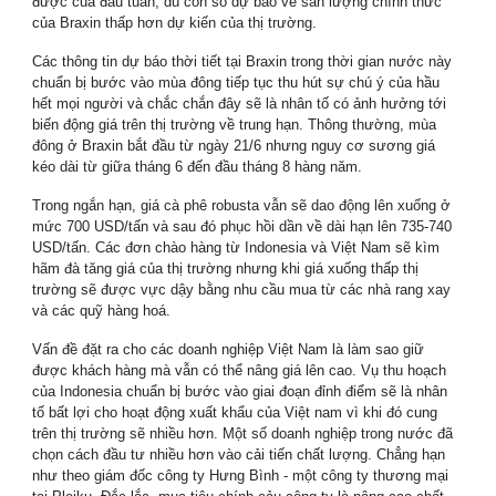
được của đầu tuần, dù con số dự báo về sản lượng chính thức
của Braxin thấp hơn dự kiến của thị trường.
Các thông tin dự báo thời tiết tại Braxin trong thời gian nước này
chuẩn bị bước vào mùa đông tiếp tục thu hút sự chú ý của hầu
hết mọi người và chắc chắn đây sẽ là nhân tố có ảnh hưởng tới
biến động giá trên thị trường về trung hạn. Thông thường, mùa
đông ở Braxin bắt đầu từ ngày 21/6 nhưng nguy cơ sương giá
kéo dài từ giữa tháng 6 đến đầu tháng 8 hàng năm.
Trong ngắn hạn, giá cà phê robusta vẫn sẽ dao động lên xuống ở
mức 700 USD/tấn và sau đó phục hồi dần về dài hạn lên 735-740
USD/tấn. Các đơn chào hàng từ Indonesia và Việt Nam sẽ kìm
hãm đà tăng giá của thị trường nhưng khi giá xuống thấp thị
trường sẽ được vực dậy bằng nhu cầu mua từ các nhà rang xay
và các quỹ hàng hoá.
Vấn đề đặt ra cho các doanh nghiệp Việt Nam là làm sao giữ
được khách hàng mà vẫn có thể nâng giá lên cao. Vụ thu hoạch
của Indonesia chuẩn bị bước vào giai đoạn đỉnh điểm sẽ là nhân
tố bất lợi cho hoạt động xuất khẩu của Việt nam vì khi đó cung
trên thị trường sẽ nhiều hơn. Một số doanh nghiệp trong nước đã
chọn cách đầu tư nhiều hơn vào cải tiến chất lượng. Chẳng hạn
như theo giám đốc công ty Hưng Bình - một công ty thương mại