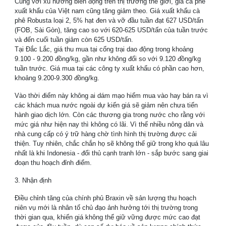
Cùng với xu hướng biến động trên thị trường thế giới, giá cà phê
xuất khẩu của Việt nam cũng tăng giảm theo. Giá xuất khẩu cà
phê Robusta loại 2, 5% hạt đen và vỡ đầu tuần đạt 627 USD/tấn
(FOB, Sài Gòn), tăng cao so với 620-625 USD/tấn của tuần trước
và đến cuối tuần giảm còn 625 USD/tấn.
Tại Đắc Lắc, giá thu mua tại cổng trại dao động trong khoảng
9.100 - 9.200 đồng/kg, gần như không đổi so với 9.120 đồng/kg
tuần trước. Giá mua tại các công ty xuất khẩu có phần cao hơn,
khoảng 9.200-9.300 đồng/kg.
Vào thời điểm này không ai dám mạo hiểm mua vào hay bán ra vì
các khách mua nước ngoài dự kiến giá sẽ giảm nên chưa tiến
hành giao dịch lớn. Còn các thương gia trong nước cho rằng với
mức giá như hiện nay thì không có lãi. Vì thế nhiều nông dân và
nhà cung cấp có ý trữ hàng chờ tình hình thị trường được cải
thiện. Tuy nhiên, chắc chắn họ sẽ không thể giữ trong kho quá lâu
nhất là khi Indonesia - đối thủ cạnh tranh lớn - sắp bước sang giai
đoạn thu hoạch đỉnh điểm.
3. Nhận định
Điều chỉnh tăng của chính phủ Braxin về sản lượng thu hoạch
niên vụ mới là nhân tố chủ đạo ảnh hưởng tới thị trường trong
thời gian qua, khiến giá không thể giữ vững được mức cao đạt