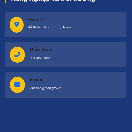
Địa chỉ
Số 16 Thụy Khuê, Tây Hồ, Hà Nội
Điện thoại
024-39722067
Email
vienclcs@mae.gov.vn