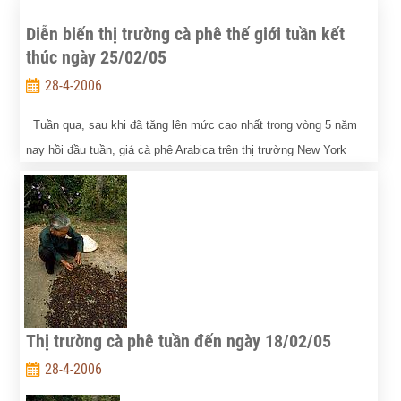
đã đạt những mức cao mới nhờ nhu cầu mua mạnh
của các quỹ đầu tư.
Diễn biến thị trường cà phê thế giới tuần kết
thúc ngày 25/02/05
28-4-2006
Tuần qua, sau khi đã tăng lên mức cao nhất trong vòng 5 năm
nay hồi đầu tuần, giá cà phê Arabica trên thị trường New York
giảm xuống trong những ngày cuối tuần do các nhà kinh doanh và
các quỹ liên tục bán ra. Giá cà phê Arabica kỳ hạn tháng 3/05
trong phiên giao dịch cuối tuần được chào bán ở mức
115,25UScent/lb, giảm 2,8 UScent/lb so với một tuần trước đó.
Thị trường cà phê tuần đến ngày 18/02/05
28-4-2006