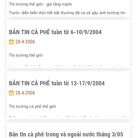
Thị trường thế giới - giá tăng mạnh
Trước diễn biến thời tiết bất thường đã và sẽ gây ảnh hưởng tới
sản lượng ở một số nước sản xuất chính, tuần qua, giá cà phê
thế giới tăng mạnh trên các thị trường giao dịch chính.
BẢN TIN CÀ PHÊ tuần từ 6-10/9/2004
28-4-2006
Thị trường thế giới
Lo ngại về khả năng cơn bão Ivan sẽ gây thiệt hại lớn cho các
kho chứa cà phê ở Miami, Mỹ đã giúp giá cà phê thế giới cải
BẢN TIN CÀ PHÊ tuần từ 13-17/9/2004
thiện phần nào vào các ngày giao dịch cuối tuần.
28-4-2006
Thị trường cà phê thế giới
Tuần qua, chứng kiến sự phục hồi đáng kể của thị trường cà phê
arabica song xu thế tăng giá này lại rất nhẹ ở thị trường robusta
Bản tin cà phê trong và ngoài nước tháng 3/05
vì các nhân tố ảnh hưởng hầu như chỉ tác động tới nguồn cung