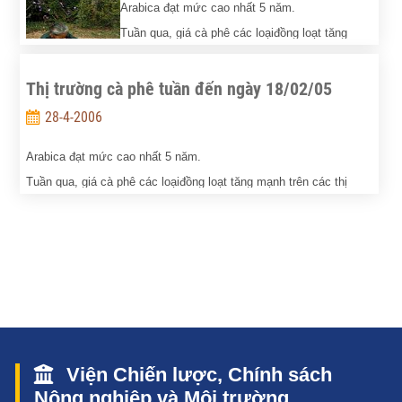
Arabica đạt mức cao nhất 5 năm.
Tuần qua, giá cà phê các loạiđồng loạt tăng
mạnh trên các thị trường giao dịch chính thế
giới,và giá cà phê Arabica tại New York đạt mức
Thị trường cà phê tuần đến ngày 18/02/05
cao nhất trong vòng 5 nămnay, do hoạt động
28-4-2006
mua vào diễn ra khá mạnh mẽ của các quỹ hàng hoávà các nhà
Arabica đạt mức cao nhất 5 năm.
đầu cơ.
Tuần qua, giá cà phê các loạiđồng loạt tăng mạnh trên các thị
trường giao dịch chính thế giới,và giá cà phê Arabica tại New York
đạt mức cao nhất trong vòng 5 nămnay, do hoạt động mua vào
diễn ra khá mạnh mẽ của các quỹ hàng hoávà các nhà đầu cơ.
Viện Chiến lược, Chính sách
Nông nghiệp và Môi trường