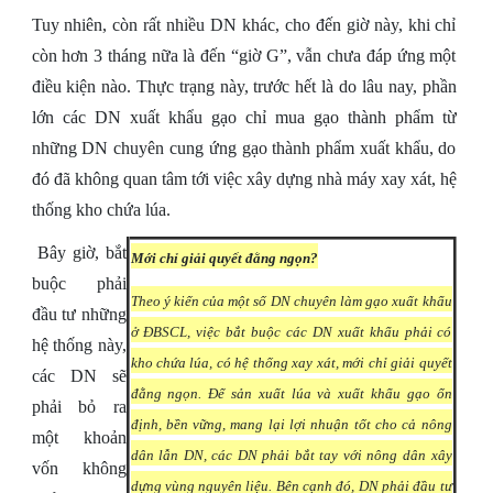
Tuy nhiên, còn rất nhiều DN khác, cho đến giờ này, khi chỉ
còn hơn 3 tháng nữa là đến “giờ G”, vẫn chưa đáp ứng một
điều kiện nào. Thực trạng này, trước hết là do lâu nay, phần
lớn các DN xuất khẩu gạo chỉ mua gạo thành phẩm từ
những DN chuyên cung ứng gạo thành phẩm xuất khẩu, do
đó đã không quan tâm tới việc xây dựng nhà máy xay xát, hệ
thống kho chứa lúa.
Bây giờ, bắt
Mới chỉ giải quyết đằng ngọn?
buộc phải
Theo ý kiến của một số DN chuyên làm gạo xuất khẩu
đầu tư những
ở ĐBSCL, việc bắt buộc các DN xuất khẩu phải có
hệ thống này,
kho chứa lúa, có hệ thống xay xát, mới chỉ giải quyết
các DN sẽ
đằng ngọn. Để sản xuất lúa và xuất khẩu gạo ổn
phải bỏ ra
định, bền vững, mang lại lợi nhuận tốt cho cả nông
một khoản
dân lẫn DN, các DN phải bắt tay với nông dân xây
vốn không
dựng vùng nguyên liệu. Bên cạnh đó, DN phải đầu tư