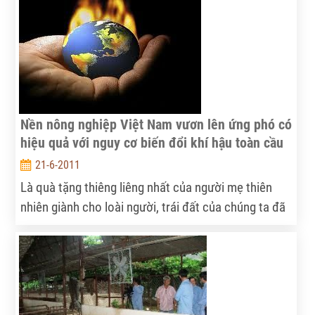
hàng rào thuế quan được dỡ bỏ theo Hiệp định
thương mại tự do khu vực (AFTA), cho phép hàng
ngoại nhập cạnh tranh tốt hơn với hàng sản xuất
trong nước.
Nền nông nghiệp Việt Nam vươn lên ứng phó có
hiệu quả với nguy cơ biến đổi khí hậu toàn cầu
21-6-2011
Là quà tặng thiêng liêng nhất của người mẹ thiên
nhiên giành cho loài người, trái đất của chúng ta đã
trở thành một cỗ máy sống khổng lồ, cực kỳ thông
minh và hoàn hảo, được vận hành theo cơ chế tự
làm sạch, tự cân đối phục vụ tối đa lợi ích của con
người. Rất tiếc là con người với tư cách là chủ nhân
của trái đất, đã có những hành vi xử sự trái quy luật,