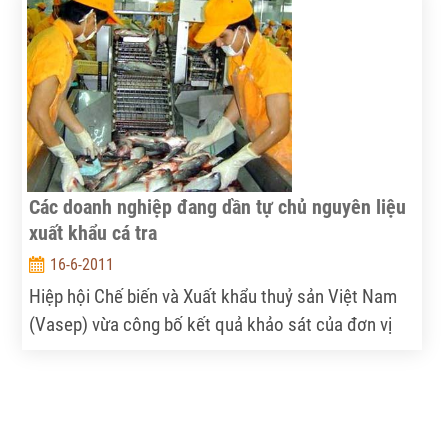
“buông tay” với thị trường Nhật là hiển hiện.
Các doanh nghiệp đang dần tự chủ nguyên liệu
xuất khẩu cá tra
16-6-2011
Hiệp hội Chế biến và Xuất khẩu thuỷ sản Việt Nam
(Vasep) vừa công bố kết quả khảo sát của đơn vị
này tại 43 nhà máy chế biến, xuất khẩu cá tra. Kết
quả khảo sát cho thấy, 15% doanh nghiệp đã chủ
động 100% nguồn nguyên liệu cho sản xuất; 41% chủ
động được từ 60-80% nguyên liệu…