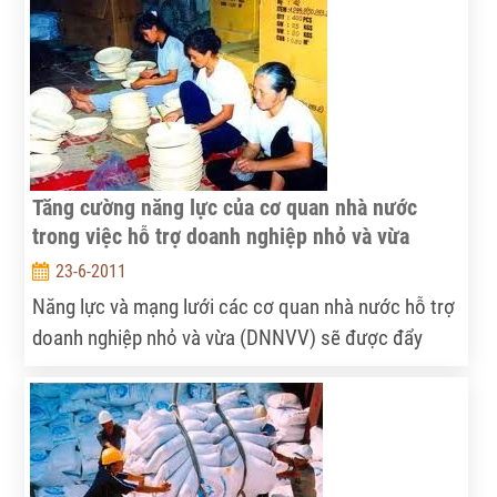
đồng thời công bố giá sàn cá tra xuất khẩu 6 tháng
cuối năm 2011.
Tăng cường năng lực của cơ quan nhà nước
trong việc hỗ trợ doanh nghiệp nhỏ và vừa
23-6-2011
Năng lực và mạng lưới các cơ quan nhà nước hỗ trợ
doanh nghiệp nhỏ và vừa (DNNVV) sẽ được đẩy
mạnh thông qua Dự án Tăng cường năng lực cơ
quan nhà nước hỗ trợ DNNVV, vừa được ký sáng
21/6 tại Hà Nội, giữa Cơ quan Hợp tác Quốc tế Nhật
Bản (JICA) và Cục Phát triển Doanh nghiệp - Bộ Kế
hoạch và Đầu tư.