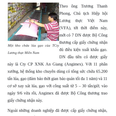
Theo ông Trương Thanh
Phong, Chủ tịch Hiệp hội
Lương thực Việt Nam
(VFA), tới thời điểm này,
mới có 7 DN được Bộ Công
thương cấp giấy chứng nhận
Một kho chứa lúa gạo của TCty
đủ điều kiện xuất khẩu gạo.
Lương thực Miền Nam
DN đầu tiên có được giấy
này là Cty CP XNK An Giang (Angimex). Với 11 phân
xưởng, hệ thống kho chuyên dùng có tổng sức chứa 65.200
tấn lúa, gạo (đảm bảo thời gian bảo quản tối đa 1 năm) và 11
cơ sở xay xát lúa, gạo với công suất từ 5 – 30 tấn/giờ, vào
ngày 9/6 vừa rồi, Angimex đã được Bộ Công thương trao
giấy chứng nhận này.
Ngoài những doanh nghiệp đã được cấp giấy chứng nhận,