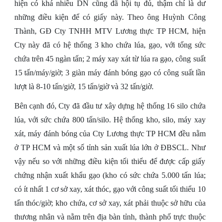
hiện có khá nhiều DN cũng đã hội tụ đủ, thậm chí là dư
những điều kiện để có giấy này. Theo ông Huỳnh Công
Thành, GĐ Cty TNHH MTV Lương thực TP HCM, hiện
Cty này đã có hệ thống 3 kho chứa lúa, gạo, với tổng sức
chứa trên 45 ngàn tấn; 2 máy xay xát từ lúa ra gạo, công suất
15 tấn/máy/giờ; 3 giàn máy đánh bóng gạo có công suất lần
lượt là 8-10 tấn/giờ, 15 tấn/giờ và 32 tấn/giờ.
Bên cạnh đó, Cty đã đầu tư xây dựng hệ thống 16 silo chứa
lúa, với sức chứa 800 tấn/silo. Hệ thống kho, silo, máy xay
xát, máy đánh bóng của Cty Lương thực TP HCM đều nằm
ở TP HCM và một số tỉnh sản xuất lúa lớn ở ĐBSCL. Như
vậy nếu so với những điều kiện tối thiểu để được cấp giấy
chứng nhận xuất khẩu gạo (kho có sức chứa 5.000 tấn lúa;
có ít nhất 1 cơ sở xay, xát thóc, gạo với công suất tối thiểu 10
tấn thóc/giờ; kho chứa, cơ sở xay, xát phải thuộc sở hữu của
thương nhân và nằm trên địa bàn tỉnh, thành phố trực thuộc