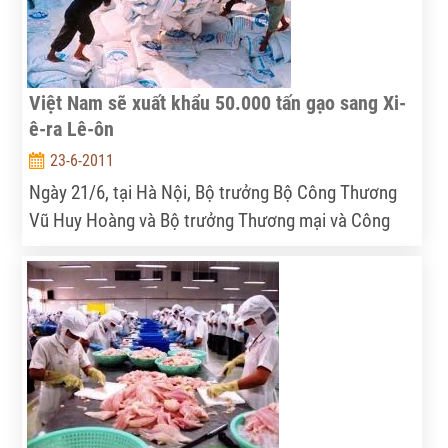
Việt Nam sẽ xuất khẩu 50.000 tấn gạo sang Xi-
ê-ra Lê-ôn
23-6-2011
Ngày 21/6, tại Hà Nội, Bộ trưởng Bộ Công Thương
Vũ Huy Hoàng và Bộ trưởng Thương mại và Công
nghiệp Sierra Leone (Xi-ê-ra Lê-ôn), ngài Richard
Konteh đã ký kết bản ghi nhớ xuất khẩu 50.000 tấn
gạo trong tổng số 100.000 tấn thuộc giai đoạn
2011-2015.