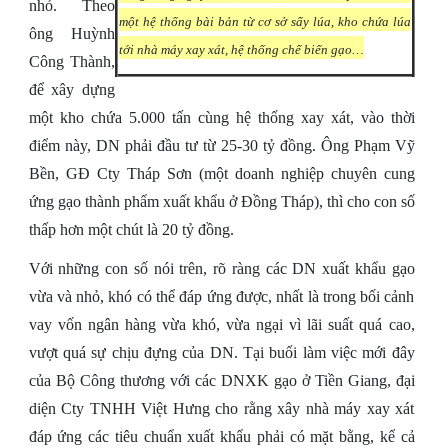
nhỏ. Theo
một hệ thống bài bản từ cơ sở sấy lúa, kho chứa lúa
ông Huỳnh
tới nhà máy xay xát, hệ thống chế biến gạo…
Công Thành,
để xây dựng
một kho chứa 5.000 tấn cùng hệ thống xay xát, vào thời
điểm này, DN phải đầu tư từ 25-30 tỷ đồng. Ông Phạm Vỹ
Bền, GĐ Cty Tháp Sơn (một doanh nghiệp chuyên cung
ứng gạo thành phẩm xuất khẩu ở Đồng Tháp), thì cho con số
thấp hơn một chút là 20 tỷ đồng.
Với những con số nói trên, rõ ràng các DN xuất khẩu gạo
vừa và nhỏ, khó có thể đáp ứng được, nhất là trong bối cảnh
vay vốn ngân hàng vừa khó, vừa ngại vì lãi suất quá cao,
vượt quá sự chịu đựng của DN. Tại buổi làm việc mới đây
của Bộ Công thương với các DNXK gạo ở Tiền Giang, đại
diện Cty TNHH Việt Hưng cho rằng xây nhà máy xay xát
đáp ứng các tiêu chuẩn xuất khẩu phải có mặt bằng, kể cả