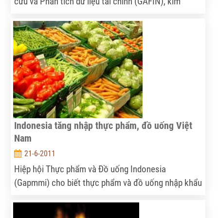
cứu và Phân tích dữ liệu tài chính (GAFIN), kim
ngạch xuất khẩu cá tra của Việt Nam năm 2015 có
thể vượt 2,5 tỉ USD, và đến 2020 sẽ đạt 3,6 tỉ USD.
Indonesia tăng nhập thực phẩm, đồ uống Việt
Nam
21-6-2011
Hiệp hội Thực phẩm và Đồ uống Indonesia
(Gapmmi) cho biết thực phẩm và đồ uống nhập khẩu
từ các nước thành viên ASEAN vào Indonesia đang
tiếp tục tăng trong những tháng gần đây, nhờ các