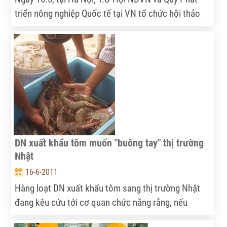
triển nông nghiệp Quốc tế tại VN tổ chức hội thảo
tập huấn vận động chính sách. NTNN phỏng vấn TS,
luật sư Hoàng Ngọc Giao - Viện trưởng Viện Chính
sách, Pháp luật và Phát triển, giảng viên lớp tập
huấn về vai trò của Hội ND trong vận động chính
sách.
DN xuất khẩu tôm muốn "buông tay" thị trường
Nhật
16-6-2011
Hàng loạt DN xuất khẩu tôm sang thị trường Nhật
đang kêu cứu tới cơ quan chức năng rằng, nếu
không kiểm soát được từ khâu nuôi thì nguy cơ họ