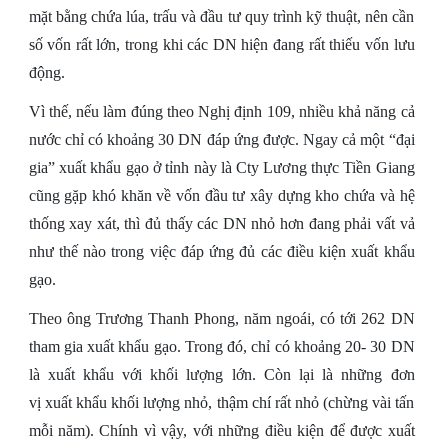
mặt bằng chứa lúa, trấu và đầu tư quy trình kỹ thuật, nên cần
số vốn rất lớn, trong khi các DN hiện đang rất thiếu vốn lưu
động.
Vì thế, nếu làm đúng theo Nghị định 109, nhiều khả năng cả
nước chỉ có khoảng 30 DN đáp ứng được. Ngay cả một “đại
gia” xuất khẩu gạo ở tỉnh này là Cty Lương thực Tiền Giang
cũng gặp khó khăn về vốn đầu tư xây dựng kho chứa và hệ
thống xay xát, thì đủ thấy các DN nhỏ hơn đang phải vất vả
như thế nào trong việc đáp ứng đủ các điều kiện xuất khẩu
gạo.
Theo ông Trương Thanh Phong, năm ngoái, có tới 262 DN
tham gia xuất khẩu gạo. Trong đó, chỉ có khoảng 20- 30 DN
là xuất khẩu với khối lượng lớn. Còn lại là những đơn
vị xuất khẩu khối lượng nhỏ, thậm chí rất nhỏ (chừng vài tấn
mỗi năm). Chính vì vậy, với những điều kiện để được xuất