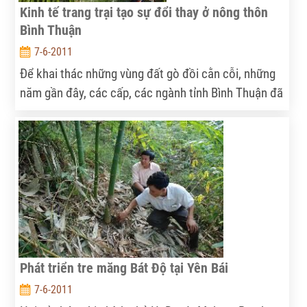
Kinh tế trang trại tạo sự đổi thay ở nông thôn
Bình Thuận
7-6-2011
Để khai thác những vùng đất gò đồi cằn cỗi, những
năm gần đây, các cấp, các ngành tỉnh Bình Thuận đã
dành nhiều ưu tiên cho phát triển kinh tế trang trại.
Từ đó ra đời nhiều mô hình trang trại kết hợp đạt
hiệu quả kinh tế cao, đánh dấu sự thay đổi nhanh
chóng của bộ mặt nông thôn nơi đây.
Phát triển tre măng Bát Độ tại Yên Bái
7-6-2011