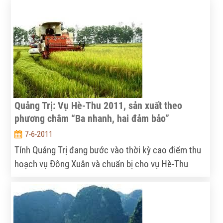
nghiệp gắn với xây dựng nông thôn mới là ưu tiên
hàng đầu.
Quảng Trị: Vụ Hè-Thu 2011, sản xuất theo
phương châm “Ba nhanh, hai đảm bảo”
7-6-2011
Tỉnh Quảng Trị đang bước vào thời kỳ cao điểm thu
hoạch vụ Đông Xuân và chuẩn bị cho vụ Hè-Thu
2011. Tuy nhiên do ảnh hưởng của đợt rét đậm hồi
đầu năm nên lịch thời vụ của vụ Hè-Thu năm nay đã
bị chậm từ 1-1,5 tháng so với kế hoạch đã đề ra. Dự
báo trong vụ Hè-Thu này, Quảng Trị có thể đối mặt