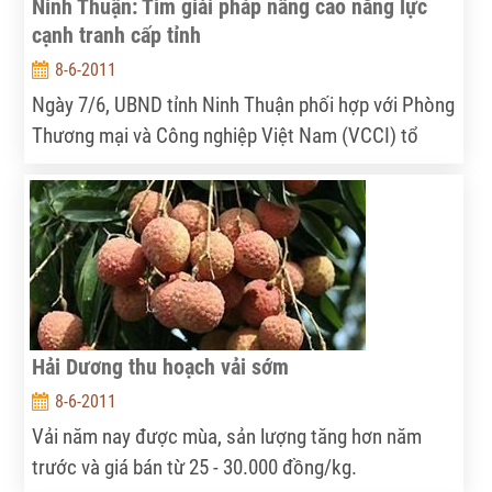
Ninh Thuận: Tìm giải pháp nâng cao năng lực
cạnh tranh cấp tỉnh
8-6-2011
Ngày 7/6, UBND tỉnh Ninh Thuận phối hợp với Phòng
Thương mại và Công nghiệp Việt Nam (VCCI) tổ
chức Hội thảo Phân tích chỉ số năng lực cạnh tranh
cấp tỉnh (PCI) nhằm cung cấp thông tin, tìm ra các
giải pháp cải thiện môi trường cạnh tranh, triển khai
thực hiện đạt hiệu quả Chương trình hành động
nâng cao chỉ số năng lực cạnh tranh của tỉnh từ nay
đến 2015.
Hải Dương thu hoạch vải sớm
8-6-2011
Vải năm nay được mùa, sản lượng tăng hơn năm
trước và giá bán từ 25 - 30.000 đồng/kg.