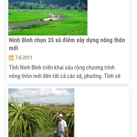
với các trận lũ chính vụ trong tháng 9.
Ninh Bình chọn 35 xã điểm xây dựng nông thôn
mới
7-6-2011
Tỉnh Ninh Bình triển khai sâu rộng chương trình
nông thôn mới đến tất cả các xã, phường. Tỉnh sẽ
chọn 35 xã làm điểm xây dựng nông thôn mới giai
đoạn 2011 – 2015 ở 7 huyện, thị xã. Những xã được
chọn làm điểm thuộc nhiều diện như: xã nghèo, xã
trung bình, xã khá, miền núi, đồng bằng, miền biển và
bán sơn địa. Sau khi thực hiện sẽ tổng kết rút kinh
nghiệm để triển khai trên diện rộng.