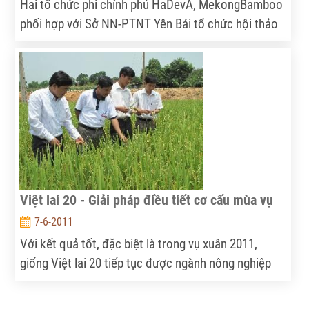
Hai tổ chức phi chính phủ HaDevA, MekongBamboo
phối hợp với Sở NN-PTNT Yên Bái tổ chức hội thảo
"Tăng cường hiệu quả của dự án trồng măng tre Bát
Độ tập trung tại Yên Bái", nhằm đánh giá kết quả của
việc phát triển cây tre Bát Độ tập trung ở Yên Bái 5
năm qua.
Việt lai 20 - Giải pháp điều tiết cơ cấu mùa vụ
7-6-2011
Với kết quả tốt, đặc biệt là trong vụ xuân 2011,
giống Việt lai 20 tiếp tục được ngành nông nghiệp
tỉnh Thái Nguyên khuyến cáo bà con nông dân sử
dụng trong vụ mùa. Việc đưa giống ngắn ngày vào