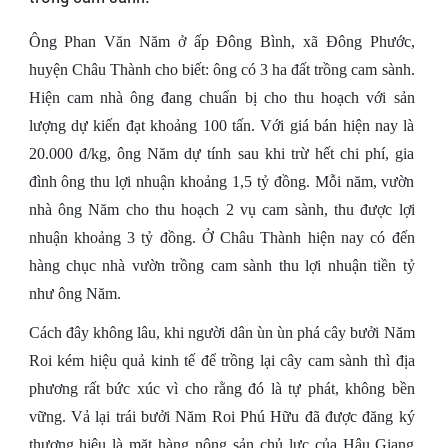
Ông Phan Văn Năm ở ấp Đông Bình, xã Đông Phước,
huyện Châu Thành cho biết: ông có 3 ha đất trồng cam sành.
Hiện cam nhà ông đang chuẩn bị cho thu hoạch với sản
lượng dự kiến đạt khoảng 100 tấn. Với giá bán hiện nay là
20.000 đ/kg, ông Năm dự tính sau khi trừ hết chi phí, gia
đình ông thu lợi nhuận khoảng 1,5 tỷ đồng. Mỗi năm, vườn
nhà ông Năm cho thu hoạch 2 vụ cam sành, thu được lợi
nhuận khoảng 3 tỷ đồng. Ở Châu Thành hiện nay có đến
hàng chục nhà vườn trồng cam sành thu lợi nhuận tiền tỷ
như ông Năm.
Cách đây không lâu, khi người dân ùn ùn phá cây bưởi Năm
Roi kém hiệu quả kinh tế để trồng lại cây cam sành thì địa
phương rất bức xúc vì cho rằng đó là tự phát, không bền
vững. Vả lại trái bưởi Năm Roi Phú Hữu đã được đăng ký
thương hiệu là mặt hàng nông sản chủ lực của Hậu Giang