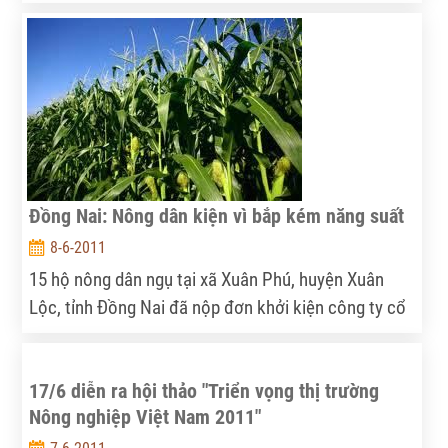
Đồng Nai: Nông dân kiện vì bắp kém năng suất
8-6-2011
15 hộ nông dân ngụ tại xã Xuân Phú, huyện Xuân
Lộc, tỉnh Đồng Nai đã nộp đơn khởi kiện công ty cổ
phần giống cây trồng NT (viết tắt: công ty) ra tòa
huyện Xuân Lộc. Theo đơn kiện, các hộ trên yêu cầu
17/6 diễn ra hội thảo "Triển vọng thị trường
công ty phải thực hiện cam kết bảo hiểm sản lượng
Nông nghiệp Việt Nam 2011"
với số tiền tổng cộng 98 triệu đồng.