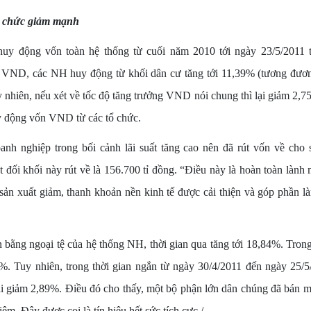
 chức giảm mạnh
huy động vốn toàn hệ thống từ cuối năm 2010 tới ngày 23/5/2011 
VND, các NH huy động từ khối dân cư tăng tới 11,39% (tương đương
 nhiên, nếu xét về tốc độ tăng trưởng VND nói chung thì lại giảm 2,7
y động vốn VND từ các tổ chức.
h nghiệp trong bối cảnh lãi suất tăng cao nên đã rút vốn về cho 
 đối khối này rút về là 156.700 tỉ đồng. “Điều này là hoàn toàn lành
sản xuất giảm, thanh khoản nền kinh tế được cải thiện và góp phần l
bằng ngoại tệ của hệ thống NH, thời gian qua tăng tới 18,84%. Trong 
%. Tuy nhiên, trong thời gian ngắn từ ngày 30/4/2011 đến ngày 25/5/
lại giảm 2,89%. Điều đó cho thấy, một bộ phận lớn dân chúng đã bán 
ệm. Đây được coi là tín hiệu hết sức tích cực./.