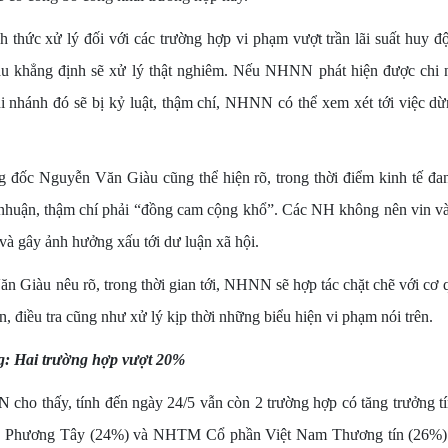
ình thức xử lý đối với các trường hợp vi phạm vượt trần lãi suất hu
u khẳng định sẽ xử lý thật nghiêm. Nếu NHNN phát hiện được ch
i nhánh đó sẽ bị kỷ luật, thậm chí, NHNN có thể xem xét tới việc dừ
đốc Nguyễn Văn Giàu cũng thể hiện rõ, trong thời điểm kinh tế đa
nhuận, thậm chí phải “đồng cam cộng khổ”. Các NH không nên vin và
 và gây ảnh hưởng xấu tới dư luận xã hội.
 Giàu nêu rõ, trong thời gian tới, NHNN sẽ hợp tác chặt chẽ với cơ 
n, điều tra cũng như xử lý kịp thời những biểu hiện vi phạm nói trên.
g: Hai trường hợp vượt 20%
 cho thấy, tính đến ngày 24/5 vẫn còn 2 trường hợp có tăng trưởng t
 Phương Tây (24%) và NHTM Cổ phần Việt Nam Thương tín (26%)