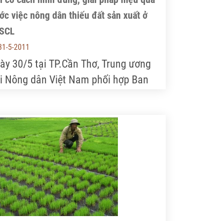
ớc việc nông dân thiếu đất sản xuất ở
SCL
31-5-2011
ày 30/5 tại TP.Cần Thơ, Trung ương
i Nông dân Việt Nam phối hợp Ban
ỉ đạo Tây Nam Bộ đã có cuộc họp với
nh đạo Ủy ban nhân dân, Hội Nông
n, Sở Tài nguyên và Môi trường 13
nh, thành phố để kiểm tra, nhận định
 tình hình đất đai hiện nay trong nông
n các tỉnh ĐBSCL.