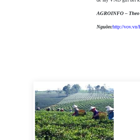
AGROINFO – The
Nguồn:
http://vov.v