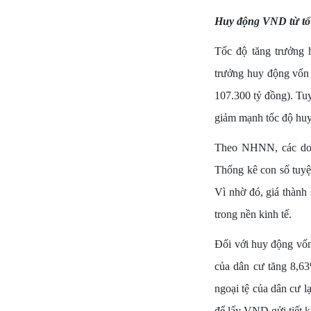
Huy động VND từ tổ
Tốc độ tăng trưởng 
trưởng huy động vốn 
107.300 tỷ đồng). Tuy
giảm mạnh tốc độ hu
Theo NHNN, các doan
Thống kê con số tuyệt
Vì nhờ đó, giá thành 
trong nền kinh tế.
Đối với huy động vốn 
của dân cư tăng 8,63
ngoại tệ của dân cư 
để lấy VND gửi tiết ki