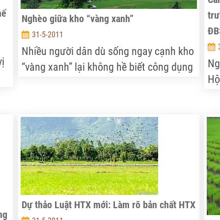
hế
trư
Nghèo giữa kho “vàng xanh”
ĐB
31-5-2011
Nhiều người dân dù sống ngay cạnh kho
ị
Ng
“vàng xanh” lại không hề biết công dụng
Hộ
của nó, nên đã không ngần ngại khai
ch
thác theo kiểu tận diệt.
ất
Lã
dâ
tỉ
về
dâ
Dự thảo Luật HTX mới: Làm rõ bản chất HTX
ng