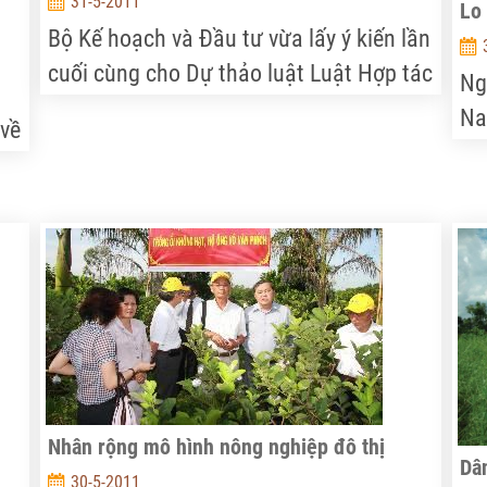
31-5-2011
Lo 
Bộ Kế hoạch và Đầu tư vừa lấy ý kiến lần
cuối cùng cho Dự thảo luật Luật Hợp tác
Ng
xã (HTX) mới nhằm thay thế Luật HTX
Na
 về
năm 2003.
án
nô
hân
th
hì
xu
(Đ
Nhân rộng mô hình nông nghiệp đô thị
Dân
30-5-2011