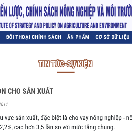
U
ĐỐI THOẠI CHÍNH SÁCH
ẤN PHẨM
CƠ SỞ DỮ LIỆU
TIN TỨC-SỰ KIỆN
ỒN CHO SẢN XUẤT
2011
u vực sản xuất, đặc biệt là cho vay nông nghiệp - n
2,2%, cao hơn 3,5 lần so với mức tăng chung.