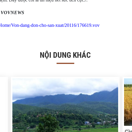
o VOVNEWS
n/Home/Von-dang-don-cho-san-xuat/20116/176619.vov
NỘI DUNG KHÁC
Cần