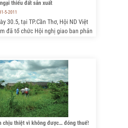
ngại thiếu đất sản xuất
31-5-2011
ày 30.5, tại TP.Cần Thơ, Hội ND Việt
m đã tổ chức Hội nghị giao ban phản
h tình hình công tác hội và phong trào
ng dân 6 tháng đầu năm, nhiệm vụ 6
áng cuối năm 2011 và phản ánh tình
nh nông dân bán đất, thiếu đất sản
ất khu vực đồng bằng sông Cửu Long
BSCL).
 chịu thiệt vì không được… đóng thuế!