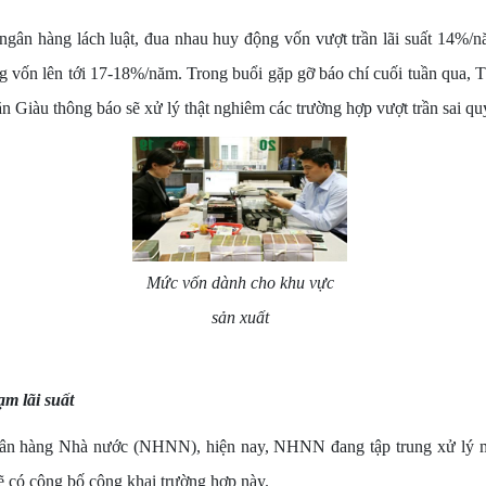
 ngân hàng lách luật, đua nhau huy động vốn vượt trần lãi suất 14%/
g vốn lên tới 17-18%/năm. Trong buổi gặp gỡ báo chí cuối tuần qua,
Giàu thông báo sẽ xử lý thật nghiêm các trường hợp vượt trần sai qu
Mức vốn dành cho khu vực
sản xuất
ạm lãi suất
gân hàng Nhà nước (NHNN), hiện nay, NHNN đang tập trung xử lý mộ
ẽ có công bố công khai trường hợp này.