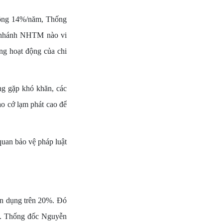
y động 14%/năm, Thống
i nhánh NHTM nào vi
ng hoạt động của chi
ng gặp khó khăn, các
o cớ lạm phát cao để
quan bảo vệ pháp luật
ín dụng trên 20%. Đó
. Thống đốc Nguyễn