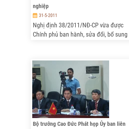
nghiệp
31-5-2011
Nghị định 38/2011/NĐ-CP vừa được
Chính phủ ban hành, sửa đổi, bổ sung
trình tự, thủ tục giao đất, cho thuê đất
nông nghiệp đối với hộ gia đình, cá n
quy định tại Điều 123 Nghị định số
181/2004/NĐ-CP.
Bộ trưởng Cao Đức Phát họp Ủy ban liên