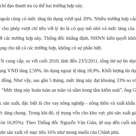
chỉ đạo thanh tra cụ thể hai trường hợp này.
goài cũng có mức tăng tín dụng vượt quá 20%. Nhiều trường hợp cá
cho phép vượt chỉ tiêu với lý do là có quy mô nhỏ và mức tăng củ
với các trường hợp này, Thống đốc khẳng định, NHNN kiên quyết khô
ụng cho tất cả các trường hợp, không có sự phân biệt.
cung cấp, so với cuối 2010, tính đến 23/5/2011, tổng dư nợ tín dụn
dụng VND tăng 2,59%, tín dụng ngoại tệ tăng 18,9%. Khối lượng tín d
tỷ đồng. Như vậy, sau gần 5 tháng, mức tăng này đạt khoảng 33% so v
. “Mức tăng này hoàn toàn an toàn và nằm trong tầm kiểm soát”, ông G
 sản xuất, đặc biệt là cho vay nông nghiệp - nông thôn và xuất khẩu
ức tăng chung. Trong khi đó, tỷ trọng vốn cho khu vực phi sản xuất 
 còn 16,95%). Theo Thống đốc Nguyễn Văn Giàu, từ nay đến cuối nă
g phi sản xuất về mục tiêu 16% như mong muốn của Chính phủ.