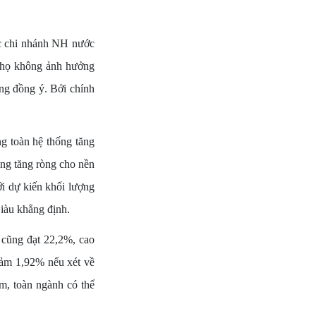
c chi nhánh NH nước
a họ không ảnh hưởng
ng đồng ý. Bởi chính
g toàn hệ thống tăng
ụng tăng ròng cho nền
ới dự kiến khối lượng
iàu khẳng định.
 cũng đạt 22,2%, cao
giảm 1,92% nếu xét về
m, toàn ngành có thể