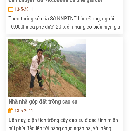
Cần chuyển đổi 40.000ha cà phê già cỗi
13-5-2011
Theo thống kê của Sở NNPTNT Lâm Đồng, ngoài
10.000ha cà phê dưới 20 tuổi nhưng có biểu hiện già
cỗi, trên địa bàn toàn tỉnh còn có đến 40.000ha cà
phê trên 20 năm đã hoàn toàn già cỗi, năng suất và
hiệu quả kinh tế thấp.
Nhà nhà góp đất trồng cao su
13-5-2011
Đến nay, diện tích trồng cây cao su ở các tỉnh miền
núi phía Bắc lên tới hàng chục ngàn ha, với hàng