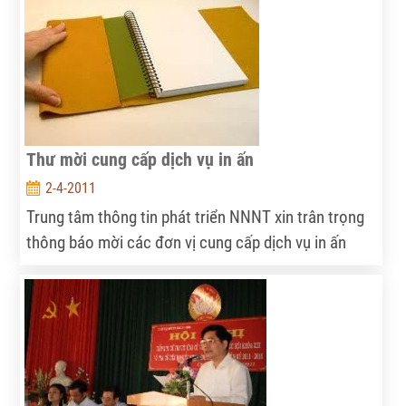
và Thạc sĩ Hà Huy Ngọc - Viện Nghiên cứu Môi
trường và Phát triển bền vững được đăng trên trang
http://www.tapchicongsan.org.vn/ ngày
11/05/2011.
Thư mời cung cấp dịch vụ in ấn
2-4-2011
Trung tâm thông tin phát triển NNNT xin trân trọng
thông báo mời các đơn vị cung cấp dịch vụ in ấn
tham gia đấu thầu với nội dung cụ thể như sau