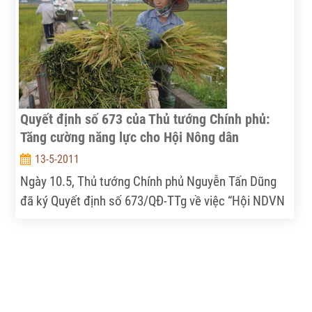
chuyển dịch cơ cấu kinh tế nông nghiệp, giải quyết
việc làm, tăng thu nhập cho người lao động.
Quyết định số 673 của Thủ tướng Chính phủ:
Tăng cường năng lực cho Hội Nông dân
13-5-2011
Ngày 10.5, Thủ tướng Chính phủ Nguyễn Tấn Dũng
đã ký Quyết định số 673/QĐ-TTg về việc “Hội NDVN
trực tiếp thực hiện và phối hợp thực hiện một số
chương trình, đề án phát triển kinh tế, văn hóa, xã
hội nông thôn giai đoạn 2011-2020”.