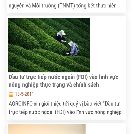
nguyên và Môi trường (TNMT) tổng kết thực hiện
Nghị quyết liên tịch số 02 về phối hợp hành động
bảo vệ môi trường và quản lý đất đai giai đoạn 2005-
2010; ký kết Nghị quyết liên tịch giai đoạn 2011-
2015.
Đầu tư trực tiếp nước ngoài (FDI) vào lĩnh vực
nông nghiệp thực trạng và chính sách
13-5-2011
AGROINFO xin giới thiệu tới quý vị bào viết "Đầu tư
trực tiếp nước ngoài (FDI) vào lĩnh vực nông nghiệp
thực trạng và chính sách" của Tiến sĩ Chu Tiến
Quang - Viện Nghiên cứu Quản lý Kinh tế Trung ương