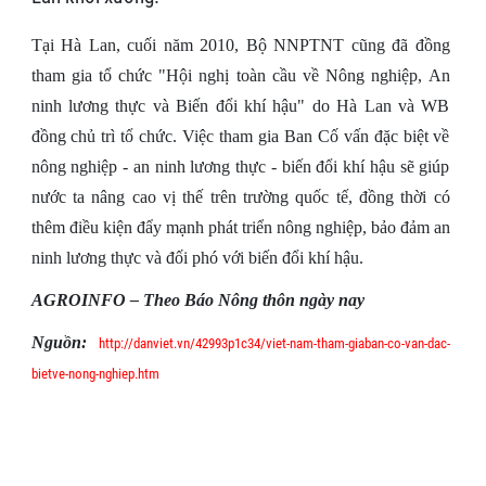
Tại Hà Lan, cuối năm 2010, Bộ NNPTNT cũng đã đồng
tham gia tổ chức "Hội nghị toàn cầu về Nông nghiệp, An
ninh lương thực và Biến đổi khí hậu" do Hà Lan và WB
đồng chủ trì tổ chức. Việc tham gia Ban Cố vấn đặc biệt về
nông nghiệp - an ninh lương thực - biến đổi khí hậu sẽ giúp
nước ta nâng cao vị thế trên trường quốc tế, đồng thời có
thêm điều kiện đẩy mạnh phát triển nông nghiệp, bảo đảm an
ninh lương thực và đối phó với biến đổi khí hậu.
AGROINFO – Theo Báo Nông thôn ngày nay
Nguồn:
http://danviet.vn/42993p1c34/viet-nam-tham-giaban-co-van-dac-
bietve-nong-nghiep.htm