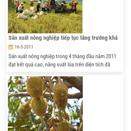
Sản xuất nông nghiệp tiếp tục tăng trưởng khá
16-5-2011
Sản xuất nông nghiệp trong 4 tháng đầu năm 2011
đạt kết quả cao, năng suất lúa trên diện tích đã
thuhoạch đạt khá hơn so với vụ trước… Có được
thành công bước đầu đó là nhờ sự nỗ lực không
ngừng của ngành nông nghiệp, đặc biệt là trong
công tác chỉ đạo,điều hành. Thành công này chính
là đòn bẩy để ngành nông nghiệp tạo được bứt phá
trong năm 2011.