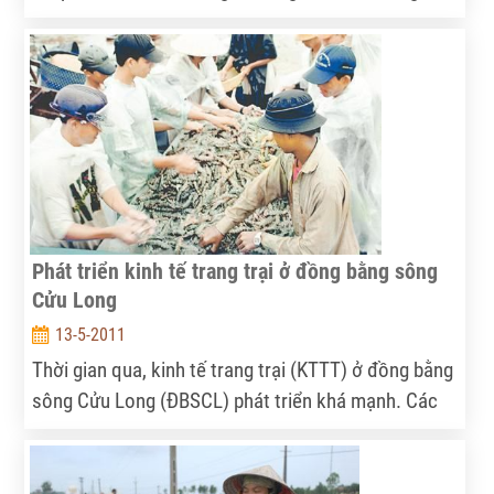
chục ngàn hộ nông dân tham gia. Sau nửa thập kỷ
đầu tư phát triển cây cao su ở vùng này, hiện đang
có nhiều vấn đề tranh cãi gay gắt.
Phát triển kinh tế trang trại ở đồng bằng sông
Cửu Long
13-5-2011
Thời gian qua, kinh tế trang trại (KTTT) ở đồng bằng
sông Cửu Long (ÐBSCL) phát triển khá mạnh. Các
trang trại từng bước được mở rộng quy mô hoạt
động và hình thành nhiều vùng trồng trọt, chăn nuôi
tập trung theo hướng sản xuất hàng hóa, góp phần