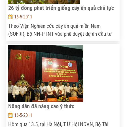
26 tỷ đồng phát triển giống cây ăn quả chủ lực
16-5-2011
Theo Viện Nghiên cứu cây ăn quả miền Nam
(SOFRI), Bộ NN-PTNT vừa phê duyệt dự án đầu tư
sản xuất giống một số cây ăn quả chủ lực các tỉnh
phía Nam giai đoạn 2011 – 2015. Tổng vốn đầu tư
dự án gần 26 tỷ đồng do SOFRI làm chủ đầu tư, thực
hiện tại SOFRI (Tiền Giang) và Trung tâm Nghiên cứu
cây ăn quả miền Đông Nam bộ (Bà Rịa- Vũng Tàu).
Nông dân đã nâng cao ý thức
16-5-2011
Hôm qua 13.5, tại Hà Nội, T.Ư Hội NDVN, Bộ Tài