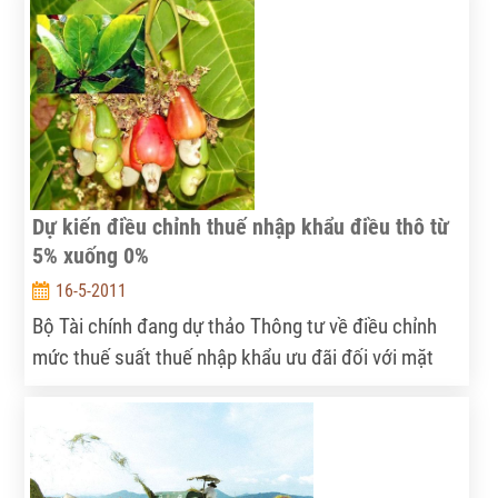
bắt tay vào xây dựng NTM, hàng loạt tiêu chí cả
"tĩnh" cả "động" mới được hồi âm bằng tiếng nói từ
cơ sở.
Dự kiến điều chỉnh thuế nhập khẩu điều thô từ
5% xuống 0%
16-5-2011
Bộ Tài chính đang dự thảo Thông tư về điều chỉnh
mức thuế suất thuế nhập khẩu ưu đãi đối với mặt
hàng hạt điều chưa bóc vỏ trong Biểu thuế nhập
khẩu ưu đãi từ 5% xuống còn 0%.