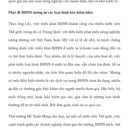
quốc gia mà sản xuất nông nghiệp còn manh mún, nhỏ lẻ như nước ta”.
Phải để BHNN tương tự các loại hình bảo hiểm khác
Theo ông Lộc, việc triển khai BHNN thành công của nhiều nước trên
Thế giới, trong đó có Trung Quốc với điều kiện phát triển nông nghiệp
tương đương với Việt Nam, hoặc Mỹ với tỷ lệ rất nhỏ, là minh chứng
khẳng định việc triển khai BHNN ở nước ta là hoàn toàn đúng đắn và
có thể thực hiện được. Tuy nhiên, đó là lý thuyết, còn trên thực tế, việc
phát triển loại hình BHNN ở nước ta đến nay vẫn chưa tìm được lối ra
vì nhiều nguyên nhân, các bên liên quan luôn đổ lỗi cho nhau. Nhưng
có một điều hiển nhiên là các dịch vụ trong BHNN chưa đa dạng, nhiều
áp đặt và thường gây khó khăn cho người muốn tham gia. Đặc biệt, hộ
nuôi trồng nhỏ, hoặc bảo hiểm gia súc, gia cầm là nhưng loại hình
thường dễ bị từ chối nhất. Bởi đơn giản, tính rủi ro quá cao.
Thứ trưởng Hồ Xuân Hùng cho hay, tại một số nước trên Thế giới, việc
cạnh tranh giữa các doanh nghiệp tham gia thị trường BHNN khốc liệt