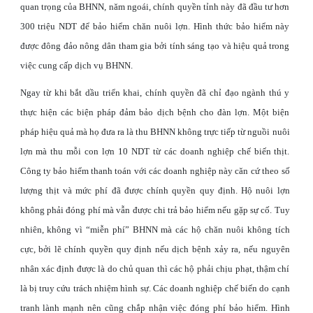
quan trọng của BHNN, năm ngoái, chính quyền tỉnh này đã đầu tư hơn
300 triệu NDT để bảo hiểm chăn nuôi lợn. Hình thức bảo hiểm này
được đông đảo nông dân tham gia bởi tính sáng tạo và hiệu quả trong
việc cung cấp dịch vụ BHNN.
Ngay từ khi bắt dầu triển khai, chính quyền đã chỉ đạo ngành thú y
thực hiện các biện pháp đảm bảo dịch bệnh cho đàn lợn. Một biện
pháp hiệu quả mà họ đưa ra là thu BHNN không trực tiếp từ nguồi nuôi
lợn mà thu mỗi con lợn 10 NDT từ các doanh nghiệp chế biến thịt.
Công ty bảo hiểm thanh toán với các doanh nghiệp này căn cứ theo số
lượng thịt và mức phí đã được chính quyền quy định. Hộ nuôi lợn
không phải đóng phí mà vẫn được chi trả bảo hiểm nếu gặp sự cố. Tuy
nhiên, không vì “miễn phí” BHNN mà các hộ chăn nuôi không tích
cực, bởi lẽ chính quyền quy định nếu dịch bệnh xảy ra, nếu nguyên
nhân xác định được là do chủ quan thì các hộ phải chịu phạt, thậm chí
là bị truy cứu trách nhiệm hình sự. Các doanh nghiệp chế biến do cạnh
tranh lành mạnh nên cũng chắp nhận việc đóng phí bảo hiểm. Hình