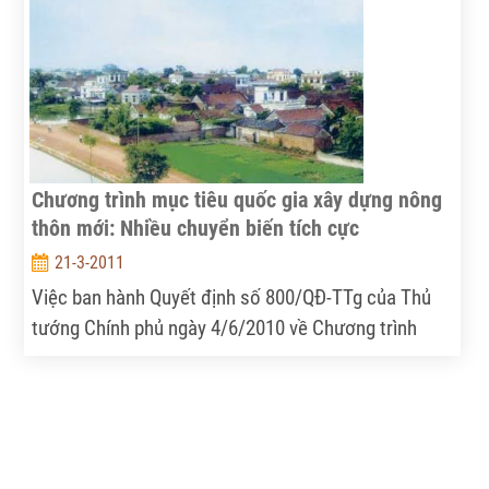
nhiều biện pháp để khống chế dịch bệnh, phát triển
chăn nuôi đang được triển khai mạnh mẽ.
Chương trình mục tiêu quốc gia xây dựng nông
thôn mới: Nhiều chuyển biến tích cực
21-3-2011
Việc ban hành Quyết định số 800/QĐ-TTg của Thủ
tướng Chính phủ ngày 4/6/2010 về Chương trình
mục tiêu quốc gia xây dựng nông thôn mới giai đoạn
2010 – 2020 đã tạo cho nhiều địa phương một động
lực mạnh mẽ để đẩy mạnh hơn nữa quá trình thực
hiện các mục tiêu kinh tế-xã hội. Sau một thời gian
triển khai, đến nay nhiều địa phương đã hình thành