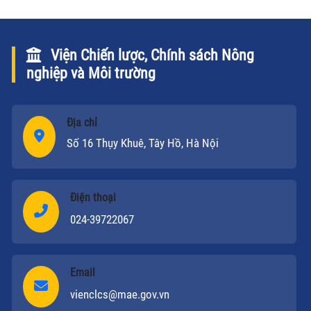
được một số cách làm hay, vận dụng cơ chế hợp lí
trong phát triển sản xuất.
Viện Chiến lược, Chính sách Nông
nghiệp và Môi trường
Địa chỉ
Số 16 Thụy Khuê, Tây Hồ, Hà Nội
Điện thoại
024-39722067
Email
vienclcs@mae.gov.vn