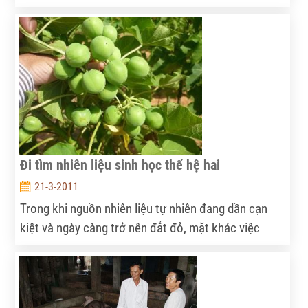
Thực hiện Nghị Quyết 11/NQ-CP, ngày 24/02/2011
của Chính Phủ về những giải pháp chủ yếu tập trung
kiềm chế lạm phát, ổn định kinh tế vĩ mô, bảo đảm
an sinh xã hội, UBND tỉnh Đồng Tháp đã tổ chức Hội
nghị triển khai thực hiện Nghị quyết trên.
Đi tìm nhiên liệu sinh học thế hệ hai
21-3-2011
Trong khi nguồn nhiên liệu tự nhiên đang dần cạn
kiệt và ngày càng trở nên đắt đỏ, mặt khác việc
dùng loại nhiên liệu này đang là đối tượng chính gây
ô nhiễm môi trường thì việc tìm các nguồn nguyên
liệu sinh học thân thiện với môi trường đang là vấn
đề bức thiết hiện nay.