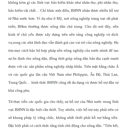
không kém gì các lĩnh vực bảo hiểm khác như nhân thọ, phi nhân thọ,
bảo hiểm vật chất… Chỉ khác một điều, BHNN nhận được nhiều hỗ trợ
từ Nhà nước hơn. Ví dụ như ở Mỹ, nơi nông nghiệp trang trại rất phát
triển, BHnn thường được nông dân chú trọng. Cho dù nơi đây, nền
kinh tế chủ yếu được xây dựng trên nền tảng công nghiệp và dịch
vụ,song các nhà lãnh đạo vẫn đánh giá cao vai trò của nông nghiệp. Họ
tìm mọi cách bảo hộ hợp pháp nền nông nghiệp của nước mình để tạo
sự ổn định cho nông dân, đồng thời giúp nông dân bản địa cạnh tranh
được với các sản phẩm nông nghiệp nhập khẩu. Trên mặt bằng châu Á
và các quốc gia lân cận Việt Nam như Philippin, Ấn Độ, Thái Lan,
Trung Quốc… hình thức BHNN cũng rất đa dạng và được hỗ trợ đầu tư
khá công phu.
Từ thực tiễn các quốc gia cho thấy, sự hỗ trợ của Nhà nước trong lĩnh
vực BHNN là đặc biệt cần thiết. Tuy nhiên, việc hỗ trợ này phải trên cơ
sở khung pháp lý vững chắc, không nhất thiết phải hỗ trợ bằng tiền.
Đặc biệt phải có cách thức tăng tính chủ động cho nông dân. “Trên hết,