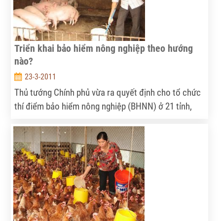
Triển khai bảo hiểm nông nghiệp theo hướng
nào?
23-3-2011
Thủ tướng Chính phủ vừa ra quyết định cho tổ chức
thí điểm bảo hiểm nông nghiệp (BHNN) ở 21 tỉnh,
TP. Thời gian thực hiện bắt đầu từ 1/7 tới. Tuy nhiên,
trước đây, nhiều DN bảo hiểm đã từng thất bại trong
lĩnh vực này. Triển khai thế nào để việc thí điểm
BHNN thành công là nhiệm vụ không dễ đối với các
cơ quan quản lý Nhà nước, các DN và kể cả đối
tượng được bảo hiểm.