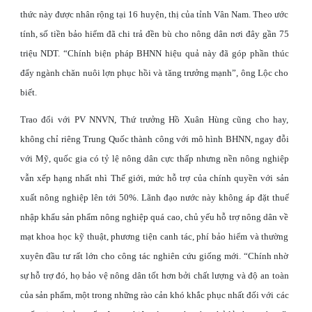
thức này được nhân rộng tại 16 huyện, thị của tỉnh Vân Nam. Theo ước
tính, số tiền bảo hiểm đã chi trả đền bù cho nông dân nơi đây gần 75
triệu NDT. “Chính biện pháp BHNN hiệu quả này đã góp phần thúc
đẩy ngành chăn nuôi lợn phục hồi và tăng trưởng mạnh”, ông Lộc cho
biết.
Trao đổi với PV NNVN, Thứ trưởng Hồ Xuân Hùng cũng cho hay,
không chỉ riêng Trung Quốc thành công với mô hình BHNN, ngay đỗi
với Mỹ, quốc gia có tỷ lệ nông dân cực thấp nhưng nền nông nghiệp
vẫn xếp hạng nhất nhì Thế giới, mức hỗ trợ của chính quyền với sản
xuất nông nghiệp lên tới 50%. Lãnh đạo nước này không áp đặt thuế
nhập khẩu sản phẩm nông nghiệp quá cao, chủ yếu hỗ trợ nông dân về
mạt khoa học kỹ thuật, phương tiện canh tác, phí bảo hiểm và thường
xuyên đầu tư rất lớn cho công tác nghiên cứu giống mới. “Chính nhờ
sự hỗ trợ đó, họ bảo vệ nông dân tốt hơn bởi chất lượng và độ an toàn
của sản phẩm, một trong những rào cản khó khắc phục nhất đối với các