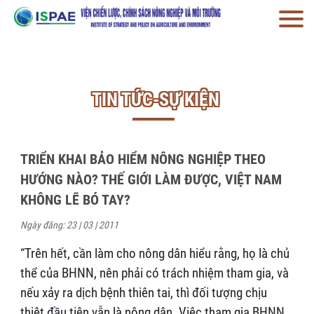
TIN TỨC-SỰ KIỆN
TRIỂN KHAI BẢO HIỂM NÔNG NGHIỆP THEO
HƯỚNG NÀO? THẾ GIỚI LÀM ĐƯỢC, VIỆT NAM
KHÔNG LẼ BÓ TAY?
Ngày đăng: 23 | 03 | 2011
“Trên hết, cần làm cho nông dân hiểu rằng, họ là chủ
thể của BHNN, nên phải có trách nhiệm tham gia, và
nếu xảy ra dịch bệnh thiên tai, thì đối tượng chịu
thiệt đầu tiên vẫn là nông dân. Việc tham gia BHNN