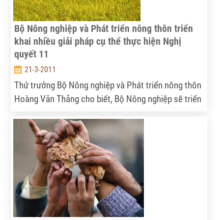
Bộ Nông nghiệp và Phát triển nông thôn triển
khai nhiều giải pháp cụ thể thực hiện Nghị
quyết 11
21-3-2011
Thứ trưởng Bộ Nông nghiệp và Phát triển nông thôn
Hoàng Văn Thắng cho biết, Bộ Nông nghiệp sẽ triển
khai nhiều giải pháp trong năm 2011 nhằm thực hiện
có hiệu quả Nghị quyết số 11/NQ-CP của Chính phủ
về kiềm chế lạm phát, ổn định kinh tế vĩ mô, bảo
đảm an sinh xã hội.