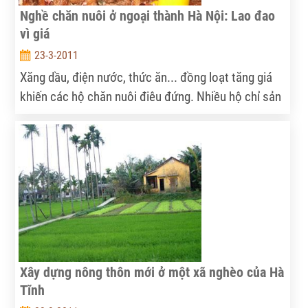
Nghề chăn nuôi ở ngoại thành Hà Nội: Lao đao
vì giá
23-3-2011
Xăng dầu, điện nước, thức ăn... đồng loạt tăng giá
khiến các hộ chăn nuôi điêu đứng. Nhiều hộ chỉ sản
xuất cầm chừng. Các trang trại (TT) chăn nuôi đang
rất cần sự hỗ trợ của Nhà nước để có thể tiếp tục
sản xuất kinh doanh.
Xây dựng nông thôn mới ở một xã nghèo của Hà
Tĩnh