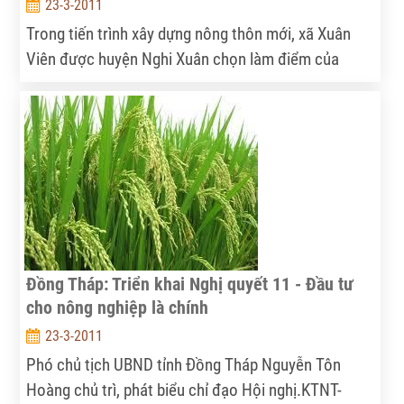
23-3-2011
Trong tiến trình xây dựng nông thôn mới, xã Xuân
Viên được huyện Nghi Xuân chọn làm điểm của
huyện với đề án “Phát triển sản xuất nâng cao thu
nhập cho người dân”. Những thuận lợi khó khăn
đang bộc lộ và đòi hỏi sự nỗ lực cao của toàn Đảng
bộ và các tầng lớp nhân dân trong xã để đề án xây
dựng nông thôn mới ở một xã vào loại nghèo của Hà
Tĩnh đạt được những mục tiêu đề ra.
Đồng Tháp: Triển khai Nghị quyết 11 - Đầu tư
cho nông nghiệp là chính
23-3-2011
Phó chủ tịch UBND tỉnh Đồng Tháp Nguyễn Tôn
Hoàng chủ trì, phát biểu chỉ đạo Hội nghị.KTNT-