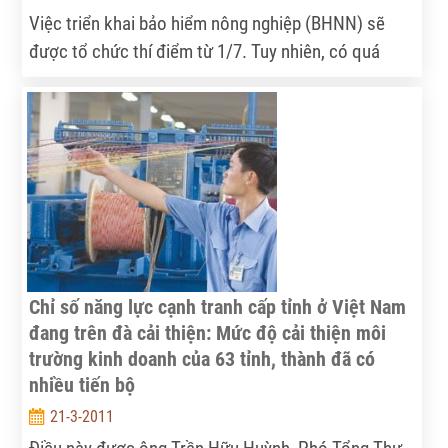
Việc triển khai bảo hiểm nông nghiệp (BHNN) sẽ
được tổ chức thí điểm từ 1/7. Tuy nhiên, có quá
nhiều việc cần làm từ nay đến thời điểm đó. Thứ
trưởng Bộ NN-PTNT Hồ Xuân Hùng chia sẻ với
NVNN xung quanh vấn đề này.
Chỉ số năng lực cạnh tranh cấp tỉnh ở Việt Nam
đang trên đà cải thiện: Mức độ cải thiện môi
trường kinh doanh của 63 tỉnh, thành đã có
nhiều tiến bộ
21-3-2011