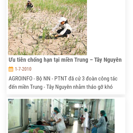
tỉnh: Sơn La, Lào Cai, Tuyên Quang, Yên Bái, Bắc
Kạn, Cao Bằng, Điện Biên để khôi phục sản xuất
vùng bị thiệt hại do thiên tai, dịch bệnh.
Ưu tiên chống hạn tại miền Trung – Tây Nguyên
1-7-2010
AGROINFO - Bộ NN - PTNT đã cử 3 đoàn công tác
đến miền Trung - Tây Nguyên nhằm tháo gỡ khó
khăn cho việc chống hạn, với ưu tiên trước mắt là
phải cứu 100.000 ha lúa đã cấy.