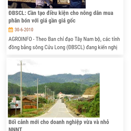
ĐBSCL: Cần tạo điều kiện cho nông dân mua
phân bón với giá gần giá gốc
30-6-2010
AGROINFO - Theo Ban chỉ đạo Tây Nam bộ, các tỉnh
đồng bằng sông Cửu Long (ĐBSCL) đang kiến nghị
Nhà nước ban hành Luật Phân bón nhằm chấm dứt
việc “làm giá phân bón” như hiện nay.
Bối cảnh mới cho doanh nghiệp vừa và nhỏ
NNNT