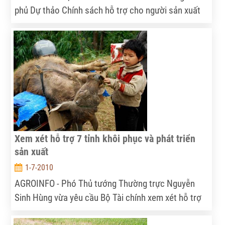
phủ Dự thảo Chính sách hỗ trợ cho người sản xuất
cà phê và doanh nghiệp xuất khẩu cà phê từ niên vụ
2010-2011 theo Nghị quyết 48/NQ-CP về giảm tổn
thất sau thu hoạch đối với nông sản, thủy sản.
Xem xét hỗ trợ 7 tỉnh khôi phục và phát triển
sản xuất
1-7-2010
AGROINFO - Phó Thủ tướng Thường trực Nguyễn
Sinh Hùng vừa yêu cầu Bộ Tài chính xem xét hỗ trợ
từ nguồn dự phòng ngân sách TW năm 2010 cho 7