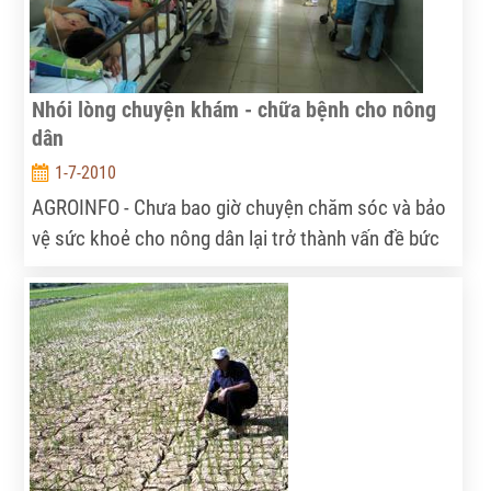
Nhói lòng chuyện khám - chữa bệnh cho nông
dân
1-7-2010
AGROINFO - Chưa bao giờ chuyện chăm sóc và bảo
vệ sức khoẻ cho nông dân lại trở thành vấn đề bức
xúc như hiện nay. Không ít người chỉ biết chờ chết vì
thiếu tiền chữa bệnh, số còn lại dù có thẻ bảo hiểm
y tế (BHYT) cũng chỉ kéo dài sự sống một thời gian.
Vậy đâu là nguyên nhân của thực trạng này?