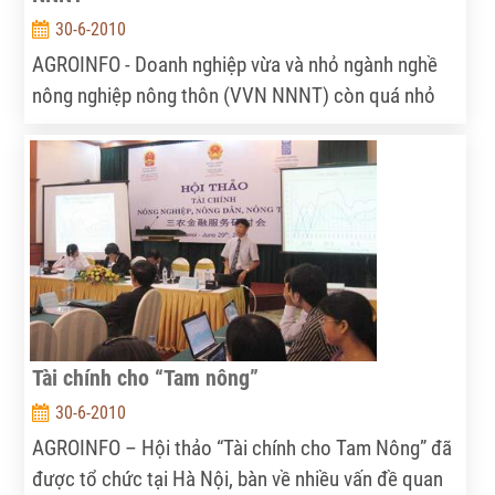
30-6-2010
AGROINFO - Doanh nghiệp vừa và nhỏ ngành nghề
nông nghiệp nông thôn (VVN NNNT) còn quá nhỏ
bé trong nền kinh tế Việt Nam hiện nay. Để thúc đẩy
sự phát triển của khối doanh nghiệp này cần sự hỗ
trợ tích cực từ phía Nhà nước.
Tài chính cho “Tam nông”
30-6-2010
AGROINFO – Hội thảo “Tài chính cho Tam Nông” đã
được tổ chức tại Hà Nội, bàn về nhiều vấn đề quan