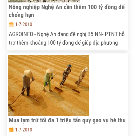
Nông nghiệp Nghệ An cần thêm 100 tỷ đồng để
chống hạn
1-7-2010
AGROINFO - Nghệ An đang đề nghị Bộ NN- PTNT hỗ
trợ thêm khoảng 100 tỷ đồng để giúp địa phương
này chống hạn. Trong đó có 45 tỷ đồng dùng để nạo
vét kênh mương, 3 tỷ đồng để mua thêm 100 máy
bơm dầu, 1,5 tỷ đồng mua dầu diezel, 2 tỷ đồng do
định mức điện vượt 15 triệu kw, mua giống lúa, ngô
cấp cho dân 24 tỷ đồng và 18 tỷ đồng hỗ trợ nước
sinh hoạt cho dân
Mua tạm trữ tối đa 1 triệu tấn quy gạo vụ hè thu
1-7-2010