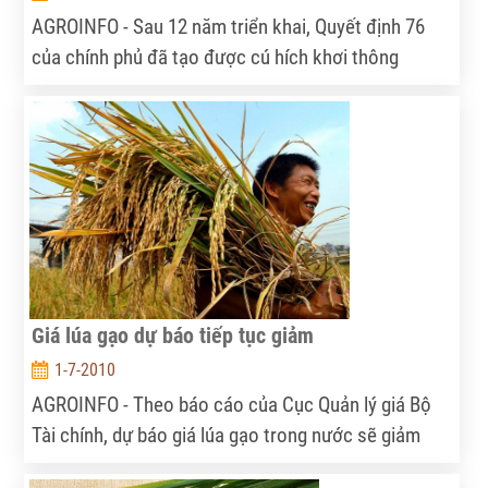
AGROINFO - Sau 12 năm triển khai, Quyết định 76
của chính phủ đã tạo được cú hích khơi thông
nguồn vốn tín dụng dành cho nông nghiệp nông thôn
với mức tăng trưởng bình quân gần 22%/năm.
Giá lúa gạo dự báo tiếp tục giảm
1-7-2010
AGROINFO - Theo báo cáo của Cục Quản lý giá Bộ
Tài chính, dự báo giá lúa gạo trong nước sẽ giảm
nhẹ trong thời gian tới.