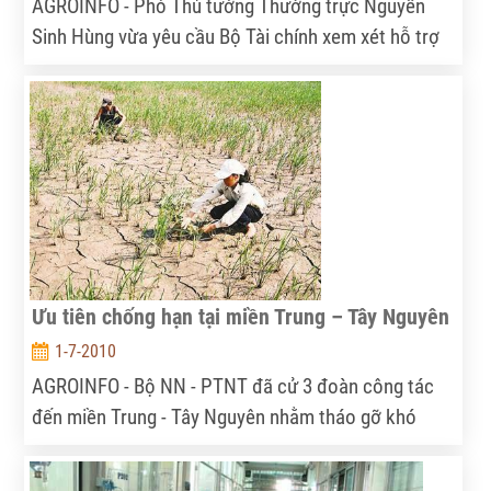
AGROINFO - Phó Thủ tướng Thường trực Nguyễn
Sinh Hùng vừa yêu cầu Bộ Tài chính xem xét hỗ trợ
từ nguồn dự phòng ngân sách TW năm 2010 cho 7
tỉnh: Sơn La, Lào Cai, Tuyên Quang, Yên Bái, Bắc
Kạn, Cao Bằng, Điện Biên để khôi phục sản xuất
vùng bị thiệt hại do thiên tai, dịch bệnh.
Ưu tiên chống hạn tại miền Trung – Tây Nguyên
1-7-2010
AGROINFO - Bộ NN - PTNT đã cử 3 đoàn công tác
đến miền Trung - Tây Nguyên nhằm tháo gỡ khó
khăn cho việc chống hạn, với ưu tiên trước mắt là
phải cứu 100.000 ha lúa đã cấy.