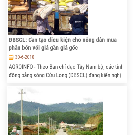
ĐBSCL: Cần tạo điều kiện cho nông dân mua
phân bón với giá gần giá gốc
30-6-2010
AGROINFO - Theo Ban chỉ đạo Tây Nam bộ, các tỉnh
đồng bằng sông Cửu Long (ĐBSCL) đang kiến nghị
Nhà nước ban hành Luật Phân bón nhằm chấm dứt
việc “làm giá phân bón” như hiện nay.