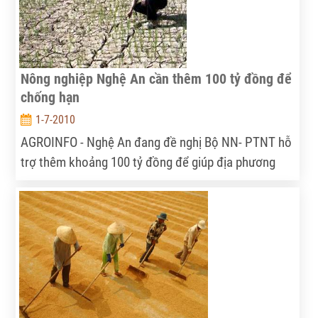
Nông nghiệp Nghệ An cần thêm 100 tỷ đồng để
chống hạn
1-7-2010
AGROINFO - Nghệ An đang đề nghị Bộ NN- PTNT hỗ
trợ thêm khoảng 100 tỷ đồng để giúp địa phương
này chống hạn. Trong đó có 45 tỷ đồng dùng để nạo
vét kênh mương, 3 tỷ đồng để mua thêm 100 máy
bơm dầu, 1,5 tỷ đồng mua dầu diezel, 2 tỷ đồng do
định mức điện vượt 15 triệu kw, mua giống lúa, ngô
cấp cho dân 24 tỷ đồng và 18 tỷ đồng hỗ trợ nước
sinh hoạt cho dân