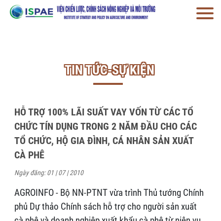
TIN TỨC-SỰ KIỆN
HỖ TRỢ 100% LÃI SUẤT VAY VỐN TỪ CÁC TỔ
CHỨC TÍN DỤNG TRONG 2 NĂM ĐẦU CHO CÁC
TỔ CHỨC, HỘ GIA ĐÌNH, CÁ NHÂN SẢN XUẤT
CÀ PHÊ
Ngày đăng: 01 | 07 | 2010
AGROINFO - Bộ NN-PTNT vừa trình Thủ tướng Chính
phủ Dự thảo Chính sách hỗ trợ cho người sản xuất
cà phê và doanh nghiệp xuất khẩu cà phê từ niên vụ