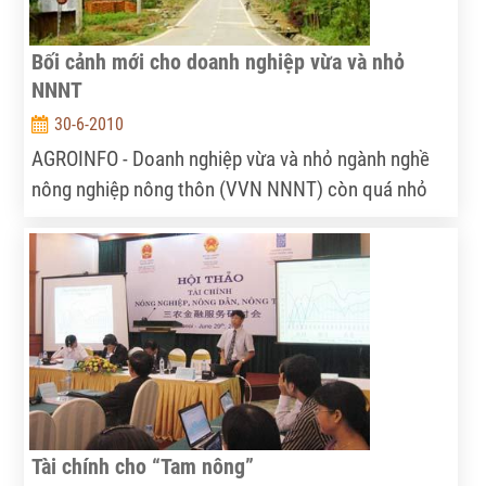
Bối cảnh mới cho doanh nghiệp vừa và nhỏ
NNNT
30-6-2010
AGROINFO - Doanh nghiệp vừa và nhỏ ngành nghề
nông nghiệp nông thôn (VVN NNNT) còn quá nhỏ
bé trong nền kinh tế Việt Nam hiện nay. Để thúc đẩy
sự phát triển của khối doanh nghiệp này cần sự hỗ
trợ tích cực từ phía Nhà nước.
Tài chính cho “Tam nông”