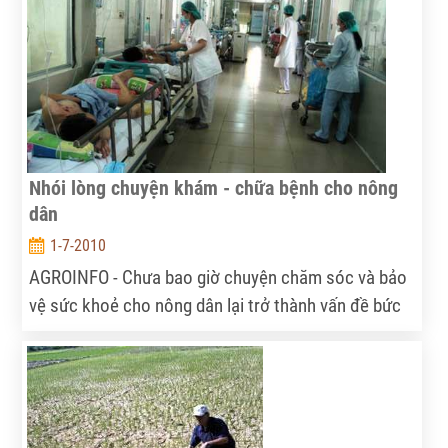
Nhói lòng chuyện khám - chữa bệnh cho nông
dân
1-7-2010
AGROINFO - Chưa bao giờ chuyện chăm sóc và bảo
vệ sức khoẻ cho nông dân lại trở thành vấn đề bức
xúc như hiện nay. Không ít người chỉ biết chờ chết vì
thiếu tiền chữa bệnh, số còn lại dù có thẻ bảo hiểm
y tế (BHYT) cũng chỉ kéo dài sự sống một thời gian.
Vậy đâu là nguyên nhân của thực trạng này?