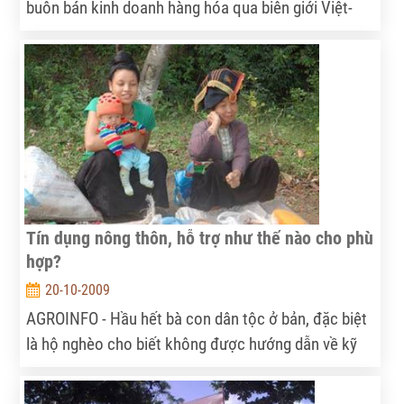
buôn bán kinh doanh hàng hóa qua biên giới Việt-
Lào. 70-80% hộ dân sang Lào mua bán trao đổi các
loại hàng hóa: chó, gà, vịt, măng khô…
Tín dụng nông thôn, hỗ trợ như thế nào cho phù
hợp?
20-10-2009
AGROINFO - Hầu hết bà con dân tộc ở bản, đặc biệt
là hộ nghèo cho biết không được hướng dẫn về kỹ
thuật sản xuất, hay hướng dẫn làm ăn kinh tế. Vì vậy
hộ nghèo không dám vay vốn, vì không biết vay để