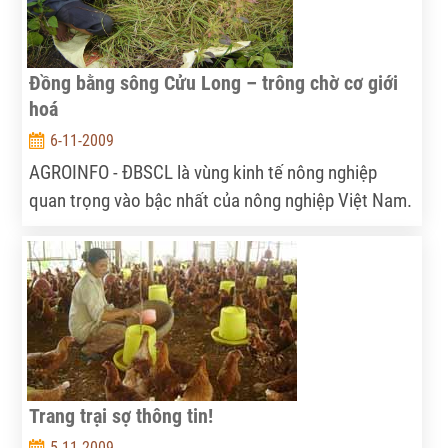
Đồng bằng sông Cửu Long – trông chờ cơ giới
hoá
6-11-2009
AGROINFO - ĐBSCL là vùng kinh tế nông nghiệp
quan trọng vào bậc nhất của nông nghiệp Việt Nam.
Để phục vụ cho nhu cầu phát triển sản xuất, nông
dân ĐBSCL đang trông chờ việc đầu tư thúc đẩy cơ
giới hoá.
Trang trại sợ thông tin!
5-11-2009