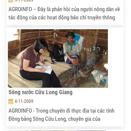
AGROINFO – Đây là phản hồi của người nông dân về
tác động của các hoạt động báo chí truyền thông
đối với đời sống của họ, được ghi nhận trong tác
phẩm “Truyền thông nông nghiệp – nông thôn –
nông dân”…
Sông nước Cửu Long Giang
4-11-2009
AGROINFO - Trong chuyến đi thực địa tại các tỉnh
Đồng bằng Sông Cửu Long, chuyên gia của
AGROINFO/ IPSARD đã ghi lại những hình ảnh về đời