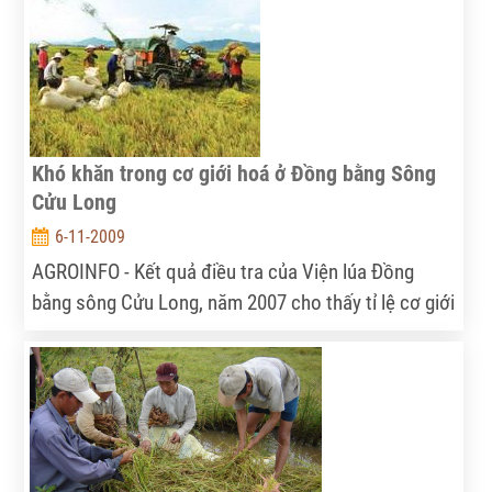
giúp đồng bào 4 xã vùng cao của huyện Bát Xát...
Khó khăn trong cơ giới hoá ở Đồng bằng Sông
Cửu Long
6-11-2009
AGROINFO - Kết quả điều tra của Viện lúa Đồng
bằng sông Cửu Long, năm 2007 cho thấy tỉ lệ cơ giới
hoá trong thu hoạch lúa ở khu vực này còn thấp:
khâu gặt mới cơ giới hoá máy gặt lúa đảm đương
được 1% diện tích ở ĐBSCL, máy sấy lúa hiện có
khoảng 6.600 máy, chỉ đáp ứng khoảng 33,5% sản
lượng lúa.