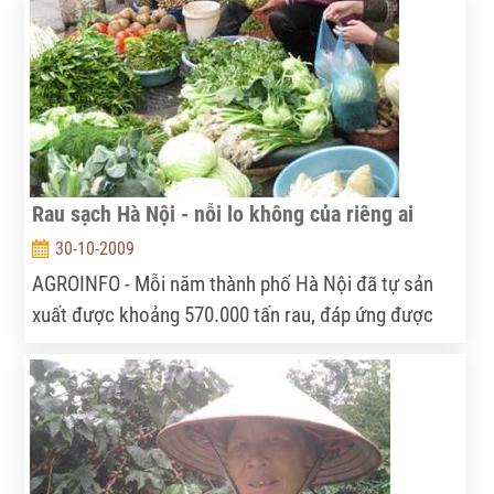
sống: sản xuất và sinh hoạt của cư dân nông nghiệp
đồng bằng châu thổ...
Rau sạch Hà Nội - nỗi lo không của riêng ai
30-10-2009
AGROINFO - Mỗi năm thành phố Hà Nội đã tự sản
xuất được khoảng 570.000 tấn rau, đáp ứng được
60% nhu cầu về rau xanh trên địa bàn, còn 40% vẫn
phải nhập từ các địa phương khác. Riêng về sản
xuất rau an toàn, Hà Nội mới chỉ đáp ứng được 14%
nhu cầu.