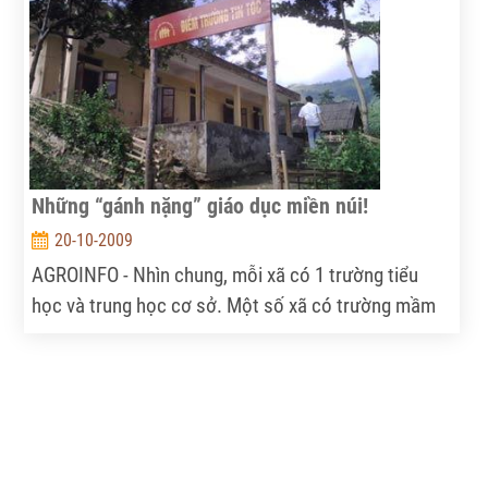
làm gì, và làm gì để trả vốn và lãi vay.
Những “gánh nặng” giáo dục miền núi!
20-10-2009
AGROINFO - Nhìn chung, mỗi xã có 1 trường tiểu
học và trung học cơ sở. Một số xã có trường mầm
non. Đa số trường tiểu học ở xã, bản miền núi còn
rất thô sơ và thiếu thốn về cơ sở vật chất, đồ dùng
giảng dạy và học tập, thiếu giáo viên.