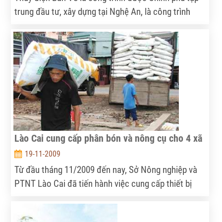
trung đầu tư, xây dựng tại Nghệ An, là công trình
thuỷ điện lớn, đa mục tiêu.Sau hơ 6 năm khởi công
xây dựng, ngày 17/11 công trình thủy điện này đã
bắt đầu chặn dòng sông Nậm Nơn để tích nước vào
hồ...
Lào Cai cung cấp phân bón và nông cụ cho 4 xã
19-11-2009
Từ đầu tháng 11/2009 đến nay, Sở Nông nghiệp và
PTNT Lào Cai đã tiến hành việc cung cấp thiết bị
máy nông cụ, vật tư phân bón và giống gia súc trị giá
140.000 EUR do Tổ chức AIDA (Tây Ban Nha) hỗ trợ