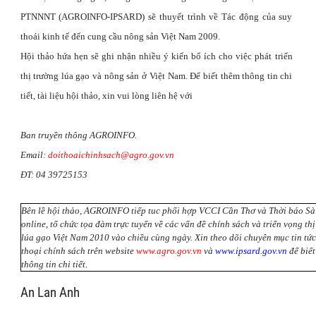
PTNNNT (AGROINFO-IPSARD) sẽ thuyết trình về Tác động của suy
thoái kinh tế đến cung cầu nông sản Việt Nam 2009.
Hội thảo hứa hẹn sẽ ghi nhận nhiều ý kiến bổ ích cho việc phát triển
thị trường lúa gạo và nông sản ở Việt Nam. Để biết thêm thông tin chi
tiết, tài liệu hội thảo, xin vui lòng liên hệ với
Ban truyền thông AGROINFO.
Email:
doithoaichinhsach@agro.gov.vn
ĐT: 04 39725153
Bên lề hội thảo, AGROINFO tiếp tuc phối hợp VCCI Cần Thơ và Thời báo Sà
online, tổ chức tọa đàm trực tuyến về các vấn đề chính sách và triển vọng th
lúa gạo Việt Nam 2010 vào chiều cùng ngày. Xin theo dõi chuyên mục tin tức
thoại chính sách trên website
www.agro.gov.vn
và
www.ipsard.gov.vn
để biết
thông tin chi tiết.
An Lan Anh