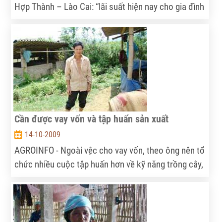
Hợp Thành – Lào Cai: “lãi suất hiện nay cho gia đình
anh vay cao quá, sợ lâu mới trả hết nợ, mà vật nuôi
trong hai ba năm tới chết do bệnh hay do gì thì mình
cũng phải chịu, nên nhiều rủi ro quá…”
Cần được vay vốn và tập huấn sản xuất
14-10-2009
AGROINFO - Ngoài vệc cho vay vốn, theo ông nên tổ
chức nhiều cuộc tập huấn hơn về kỹ năng trồng cây,
kỹ năng nuôi con, làm sao để tránh rét cho đàn vật
nuôi nhưng phải với chi phí rẻ thì dân mới làm được.