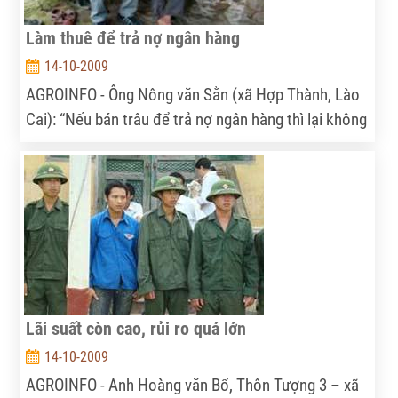
Làm thuê để trả nợ ngân hàng
14-10-2009
AGROINFO - Ông Nông văn Sằn (xã Hợp Thành, Lào
Cai): “Nếu bán trâu để trả nợ ngân hàng thì lại không
còn công cụ sản xuất nữa, cũng chưa có vốn để
nuôi gà, lợn nên cũng chưa biết làm thế nào...”
Lãi suất còn cao, rủi ro quá lớn
14-10-2009
AGROINFO - Anh Hoàng văn Bổ, Thôn Tượng 3 – xã