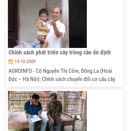
chính sách quản lý thu mua để nông sản của Đông
Lao có đầu ra thuận lợi.
Chính sách phát triển cây trồng cần ổn định
15-10-2009
AGROINFO - Cô Nguyễn Thị Cốm, Đông La (Hoài
Đức – Hà Nội): Chính sách chuyển đổi cơ cấu cây
trồng thì thực hiện không đồng đều, có hộ thì được,
hộ thì không. Người nông dân sản xuất manh mún,
tự phát, chạy theo thị trường: giá của nông sản nào
cao thì đua nhau trồng, đến khi nguồn cung thừa thì
mất giá, làm lỗ nặng…