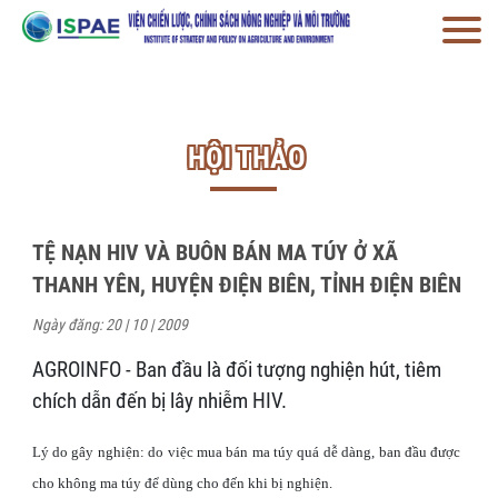
HỘI THẢO
TỆ NẠN HIV VÀ BUÔN BÁN MA TÚY Ở XÃ
THANH YÊN, HUYỆN ĐIỆN BIÊN, TỈNH ĐIỆN BIÊN
Ngày đăng: 20 | 10 | 2009
AGROINFO - Ban đầu là đối tượng nghiện hút, tiêm
chích dẫn đến bị lây nhiễm HIV.
Lý do gây nghiện: do việc mua bán ma túy quá dễ dàng, ban đầu được
cho không ma túy để d
ù
ng cho đến khi bị nghiện.