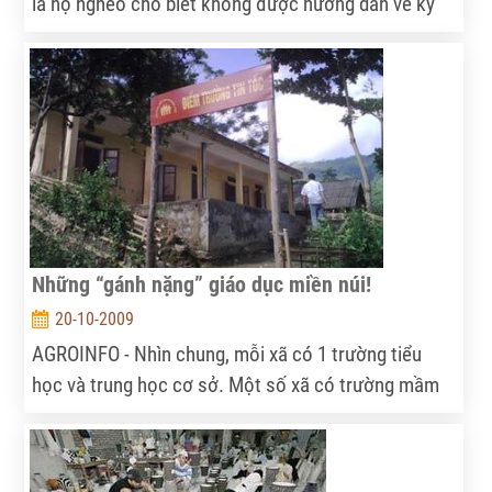
là hộ nghèo cho biết không được hướng dẫn về kỹ
thuật sản xuất, hay hướng dẫn làm ăn kinh tế. Vì vậy
hộ nghèo không dám vay vốn, vì không biết vay để
làm gì, và làm gì để trả vốn và lãi vay.
Những “gánh nặng” giáo dục miền núi!
20-10-2009
AGROINFO - Nhìn chung, mỗi xã có 1 trường tiểu
học và trung học cơ sở. Một số xã có trường mầm
non. Đa số trường tiểu học ở xã, bản miền núi còn
rất thô sơ và thiếu thốn về cơ sở vật chất, đồ dùng
giảng dạy và học tập, thiếu giáo viên.