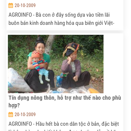
20-10-2009
AGROINFO - Bà con ở đây sống dựa vào tiền lãi
buôn bán kinh doanh hàng hóa qua biên giới Việt-
Lào. 70-80% hộ dân sang Lào mua bán trao đổi các
loại hàng hóa: chó, gà, vịt, măng khô…
Tín dụng nông thôn, hỗ trợ như thế nào cho phù
hợp?
20-10-2009
AGROINFO - Hầu hết bà con dân tộc ở bản, đặc biệt