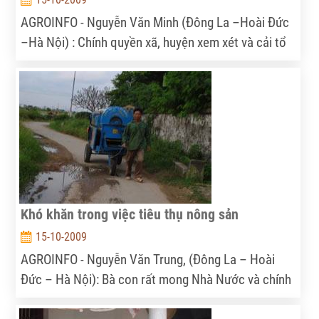
AGROINFO - Nguyễn Văn Minh (Đông La –Hoài Đức
–Hà Nội) : Chính quyền xã, huyện xem xét và cải tổ
hội nông dân, tăng hiệu quả hoạt động của hội để
cung cấp thông tin cho nông dân, hỗ trợ nông dân
trong chăn nuôi, trồng trọt…
Khó khăn trong việc tiêu thụ nông sản
15-10-2009
AGROINFO - Nguyễn Văn Trung, (Đông La – Hoài
Đức – Hà Nội): Bà con rất mong Nhà Nước và chính
quyền quan tâm và đầu tư hệ thống đường xá và có