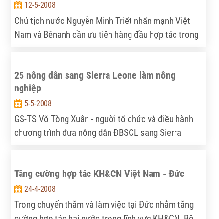
nghiệp”
12-5-2008
Chủ tịch nước Nguyễn Minh Triết nhấn mạnh Việt
Nam và Bênanh cần ưu tiên hàng đầu hợp tác trong
lĩnh vực nông nghiệp, đặc biệt trong bối cảnh thế
giới đang đứng trước những thách thức về an ninh
25 nông dân sang Sierra Leone làm nông
lương thực.
nghiệp
5-5-2008
GS-TS Võ Tòng Xuân - người tổ chức và điều hành
chương trình đưa nông dân ĐBSCL sang Sierra
Leone (Châu Phi) hướng dẫn nông dân bản địa sản
xuất lúa nước - cho biết: Trong tháng 5.2008, sẽ đưa
Tăng cường hợp tác KH&CN Việt Nam - Đức
đoàn nông dân đầu tiên sang Sierra Leone làm việc
trong thời gian 2 năm. Được biết, đoàn lần này có 25
24-4-2008
nông dân, trong đó có 5 người thuần về kỹ thuật
Trong chuyến thăm và làm việc tại Đức nhằm tăng
trồng lúa và 20 người vừa có kỹ thuật trồng lúa vừa
cường hợp tác hai nước trong lĩnh vực KH&CN, Bộ