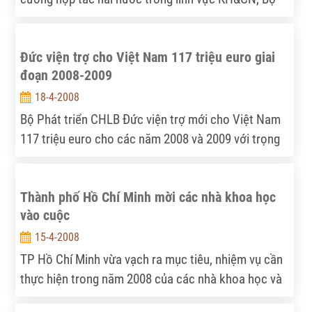
có kỹ năng lái, sửa chữa máy cày, làm xây dựng các
trưởng Hoàng Văn Phong đã có buổi tọa đàm với Bộ
công trình thủy lợi...
trưởng Bộ Giáo dục và Nghiên cứu Đức (BMBF)
Đức viện trợ cho Việt Nam 117 triệu euro giai
Annette Schavan và cuộc họp với Quốc vụ khanh Bộ
đoạn 2008-2009
BMBF, GS.Meyer Krahmer.
18-4-2008
Bộ Phát triển CHLB Đức viện trợ mới cho Việt Nam
117 triệu euro cho các năm 2008 và 2009 với trọng
tâm là các dự án bảo vệ môi trường, đào tạo nghề
và hỗ trợ y tế.
Thành phố Hồ Chí Minh mời các nhà khoa học
vào cuộc
15-4-2008
TP Hồ Chí Minh vừa vạch ra mục tiêu, nhiệm vụ cần
thực hiện trong năm 2008 của các nhà khoa học và
quản lý khoa học công nghệ (KHCN). Với mảng