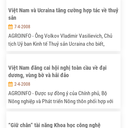
khoa học xã hội là nghiên cứu các vấn đề sát với
Việt Nam và Ucraina tăng cường hợp tác về thuỷ
cuộc sống, giải quyết bài toán quản lý xã hội. Còn
sản
lĩnh vực KHCN, vấn đề đổi mới công nghệ, nâng cao
sức cạnh tranh là "đơn đặt hàng" quan trọng hàng
7-4-2008
đầu của TP Hồ Chí Minh.
AGROINFO - Ông Volkov Vladimir Vasilievich, Chủ
tịch Uỷ ban Kinh tế Thuỷ sản Ucraina cho biết,
Ucraina chủ trương đẩy mạnh hợp tác phát triển
nuôi cá nước lạnh ở Việt Nam. Dẫn đầu đoàn đại
Việt Nam đăng cai hội nghị toàn cầu về đại
biểu Uỷ ban Kinh tế Thuỷ sản Ucraina hội đàm với
dương, vùng bờ và hải đảo
đoàn Bộ Nông nghiệp và Phát triển Nông thôn Việt
Nam ngày 4/3, ông Volkov Vladimir cho biết thời
2-4-2008
gian qua, ngành thuỷ sản Ucraina đã hợp tác với
AGROINFO - Đư­ợc sự đồng ý của Chính phủ, Bộ
Việt Nam trong nhiều lĩnh vực, đặc biệt trong việc
Nông nghiệp và Phát triển Nông thôn phối hợp với
phát triển nuôi cá tầm và đào tạo chuyên gia thuỷ
Diễn đàn toàn cầu về đại d­ơng sẽ tổ chức Hội nghị
sản.
toàn cầu lần thứ 4 về đại d­ơng, vùng bờ và hải đảo.
“Giữ chân” tài năng Khoa học công nghệ
Ngày 21.3.2008, Viện Kinh tế và Quy hoạch Thủy sản