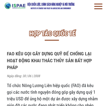
HỢP TÁC QUỐC TẾ
FAO KÊU GỌI GÂY DỰNG QUỸ ĐỂ CHỐNG LẠI
HOẠT ĐỘNG KHAI THÁC THỦY SẢN BẤT HỢP
PHÁP
Ngày đăng: 30 | 06 | 2008
Tổ chức Nông Lương Liên hiệp quốc (FAO) đã kêu
gọi các nước tình nguyện đóng góp gây dựng quỹ 1
triệu USD để ủng hộ một dự án được xây dựng nhằm
giúp đỡ các nước đang phát triển không cho phép