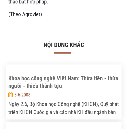
thác bất hợp pháp.
(Theo Agroviet)
NỘI DUNG KHÁC
Khoa học công nghệ Việt Nam: Thừa tiền - thừa
người - thiếu thành tựu
3-6-2008
Ngày 2.6, Bộ Khoa học Công nghệ (KHCN), Quỹ phát
triển KHCN Quốc gia và các nhà KH đầu ngành bàn
phương hướng đầu tư, tài trợ cho nghiên cứu khoa
học (NCKH). Trước đó, Quốc hội cũng đã thảo luận