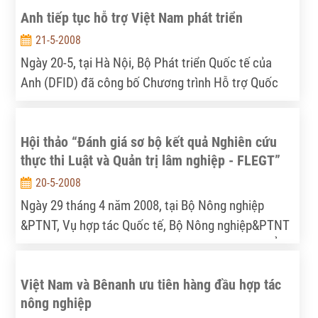
Anh tiếp tục hỗ trợ Việt Nam phát triển
dự án Luật CN cao.
21-5-2008
Ngày 20-5, tại Hà Nội, Bộ Phát triển Quốc tế của
Anh (DFID) đã công bố Chương trình Hỗ trợ Quốc
gia cho Việt Nam giai đoạn 2007-2011 nhằm giúp
Việt Nam đạt tăng trưởng cao và giải quyết những
Hội thảo “Đánh giá sơ bộ kết quả Nghiên cứu
thách thức kinh tế xã hội.
thực thi Luật và Quản trị lâm nghiệp - FLEGT”
20-5-2008
Ngày 29 tháng 4 năm 2008, tại Bộ Nông nghiệp
&PTNT, Vụ hợp tác Quốc tế, Bộ Nông nghiệp&PTNT
phối hợp với Dự án Hỗ trợ ngành Lâm nghiệp do Ủy
ban châu Âu tài trợ thông qua tổ chức thực hiện là
Việt Nam và Bênanh ưu tiên hàng đầu hợp tác
Ngân hang Thế giới tổ chức Hội thảo “Đánh giá sơ
nông nghiệp
bộ kết quả Nghiên cứu thực thi Luật và Quản trị lâm