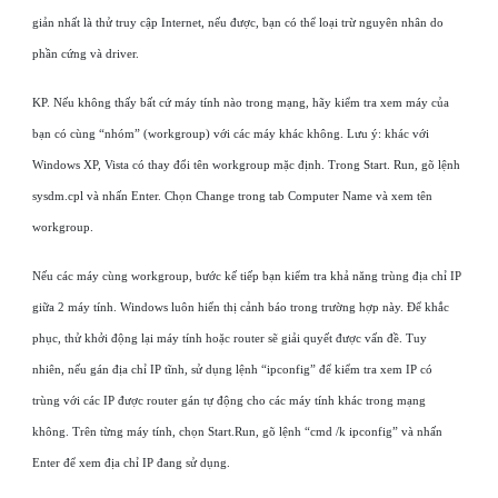
giản nhất là thử truy cập Internet, nếu được, bạn có thể loại trừ nguyên nhân do
phần cứng và driver.
KP. Nếu không thấy bất cứ máy tính nào trong mạng, hãy kiểm tra xem máy của
bạn có cùng “nhóm” (workgroup) với các máy khác không. Lưu ý: khác với
Windows XP, Vista có thay đổi tên workgroup mặc định. Trong Start. Run, gõ lệnh
sysdm.cpl và nhấn Enter. Chọn Change trong tab Computer Name và xem tên
workgroup.
Nếu các máy cùng workgroup, bước kế tiếp bạn kiểm tra khả năng trùng địa chỉ IP
giữa 2 máy tính. Windows luôn hiển thị cảnh báo trong trường hợp này. Để khắc
phục, thử khởi động lại máy tính hoặc router sẽ giải quyết được vấn đề. Tuy
nhiên, nếu gán địa chỉ IP tĩnh, sử dụng lệnh “ipconfig” để kiểm tra xem IP có
trùng với các IP được router gán tự động cho các máy tính khác trong mạng
không. Trên từng máy tính, chọn Start.Run, gõ lệnh “cmd /k ipconfig” và nhấn
Enter để xem địa chỉ IP đang sử dụng.