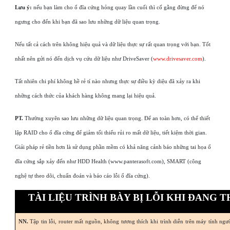
Lưu ý:
nếu bạn làm cho ổ đĩa cứng hỏng quay lần cuối thì cố gằng đừng để nó
ngưng cho đến khi bạn đã sao lưu những dữ liệu quan trọng.
Nếu tất cả cách trên không hiệu quả và dữ liệu thực sự rất quan trọng với bạn. Tốt
nhất nên gửi nó đến dịch vụ cứu dữ liệu như DriveSaver (
www.drivesaver.com
).
Tất nhiên chi phí không hề rẻ tí nào nhưng thực sự điều kỳ diệu đã xảy ra khi
những cách thức của khách hàng không mang lại hiệu quả.
PT.
Thường xuyên sao lưu những dữ liệu quan trọng. Để an toàn hơn, có thể thiết
lập RAID cho ổ đĩa cứng để giảm tối thiểu rủi ro mất dữ liệu, tiết kiệm thời gian.
Giải pháp rẻ tiền hơn là sử dụng phần mềm có khả năng cảnh báo những tai họa ổ
đĩa cứng sắp xảy đến như HDD Health (www.panterasoft.com), SMART (công
nghệ tự theo dõi, chuẩn đoán và báo cáo lỗi ổ đĩa cứng).
TÀI LIỆU TRÌNH BÀY BỊ LỖI KHI ĐANG 
NN.
Tập tin lỗi, router mất nguồn, không tương thích khi trình diễn trên máy tính ngư