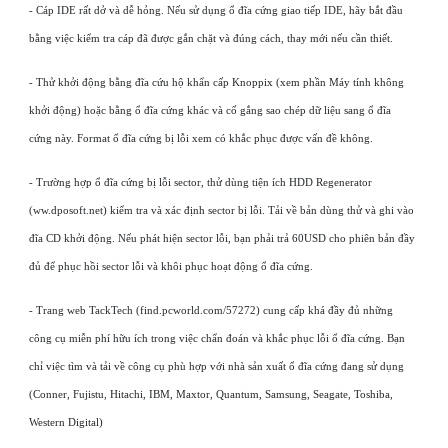
- Cáp IDE rất dở và dễ hỏng. Nếu sử dụng ổ đĩa cứng giao tiếp IDE, hãy bắt đầu
bằng việc kiểm tra cáp đã được gắn chặt và đúng cách, thay mới nếu cần thiết.
- Thử khởi động bằng đĩa cứu hộ khẩn cấp Knoppix (xem phần Máy tính không
khởi động) hoặc bằng ổ đĩa cứng khác và cố gắng sao chép dữ liệu sang ổ đĩa
cứng này. Format ổ đĩa cứng bị lỗi xem có khắc phục được vấn đề không.
- Trường hợp ổ đĩa cứng bị lỗi sector, thử dùng tiện ích HDD Regenerator
(ww.dposoft.net) kiểm tra và xác định sector bị lỗi. Tải về bản dùng thử và ghi vào
đĩa CD khởi động. Nếu phát hiện sector lỗi, bạn phải trả 60USD cho phiên bản đầy
đủ để phục hồi sector lỗi và khôi phục hoạt động ổ đĩa cứng.
- Trang web TackTech (find.pcworld.com/57272) cung cấp khá đầy đủ những
công cụ miễn phí hữu ích trong việc chẩn đoán và khắc phục lỗi ổ đĩa cứng. Bạn
chỉ việc tìm và tải về công cụ phù hợp với nhà sản xuất ổ đĩa cứng đang sử dụng
(Conner, Fujistu, Hitachi, IBM, Maxtor, Quantum, Samsung, Seagate, Toshiba,
Western Digital)