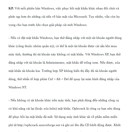
KP.
Với mỗi phiên bản Windows, việc phục hồi mật khẩu khác nhau đôi chút và
phức tạp hơn do những cải tiến về bảo mật của Microsoft. Tuy nhiên, vẫn còn hy
vọng cho bạn trước khi chọn giải pháp cài mới Windows.
- Nếu có đặt mật khẩu Windows, bạn thử đăng nhập với một tài khoản người dùng
khác (cũng thuộc nhóm quản trị); có thể là một tài khoản được cài sẵn khi mua
máy tính, thường thì tài khoản này không có mật khẩu. Với Windows XP, bạn thử
đăng nhập với tài khoản là Administrator, mật khẩu để trống xem. Nếu được, xóa
mật khẩu tài khoản kia. Trường hợp XP không hiển thị đầy đủ tài khoản người
dùng, thử nhấn tổ hợp phím Ctrl + Alt + Del để quay lại màn hình đăng nhập của
Windows NT.
- Nếu không có tài khoản khác trên máy tính, bạn phải dùng đến những công cụ
có khả năng cài lại (hoặc xóa luôn) mật khẩu. Ophcrack là công cụ bạn nên dùng
để phục hồi lại mật khẩu đã mất. Sử dụng máy tính khác tải về phần mềm miễn
phí từ http://ophcrack.sourceforge.net và ghi nó lên đĩa CD khởi động được. Khởi