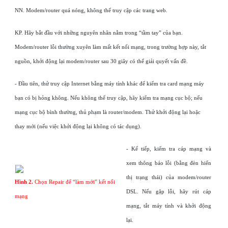
NN. Modem/router quá nóng, không thể truy cập các trang web.
KP. Hãy bắt đầu với những nguyên nhân nằm trong “tầm tay” của bạn.
Modem/router lỗi thường xuyên làm mất kết nối mạng, trong trường hợp này, tắt
nguồn, khởi động lại modem/router sau 30 giây có thể giải quyết vấn đề.
- Đầu tiên, thử truy cập Internet bằng máy tính khác để kiểm tra card mạng máy
bạn có bị hỏng không. Nếu không thể truy cập, hãy kiểm tra mạng cục bộ; nếu
mạng cục bộ bình thường, thủ phạm là router/modem. Thử khởi động lại hoặc
thay mới (nếu việc khởi động lại không có tác dụng).
- Kế tiếp, kiểm tra cáp mạng và
xem thông báo lỗi (bằng đèn hiển
thị trạng thái) của modem/router
Hình 2.
Chọn Repair để “làm mới” kết nối
DSL. Nếu gặp lỗi, hãy rút cáp
mạng
mạng, tắt máy tính và khởi động
lại.