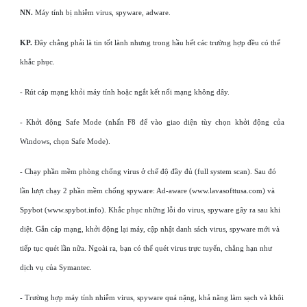
NN.
Máy tính bị nhiễm virus, spyware, adware.
KP.
Đây chẳng phải là tin tốt lành nhưng trong hầu hết các trường hợp đều có thể
khắc phục.
- Rút cáp mạng khỏi máy tính hoặc ngắt kết nối mạng không dây.
- Khởi động Safe Mode (nhấn F8 để vào giao diện tùy chọn khởi động của
Windows, chọn Safe Mode).
- Chạy phần mềm phòng chống virus ở chế độ đầy đủ (full system scan). Sau đó
lần lượt chạy 2 phần mềm chống spyware: Ad-aware (www.lavasofttusa.com) và
Spybot (www.spybot.info). Khắc phục những lỗi do virus, spyware gây ra sau khi
diệt. Gắn cáp mạng, khởi động lại máy, cập nhật danh sách virus, spyware mới và
tiếp tục quét lần nữa. Ngoài ra, bạn có thể quét virus trực tuyến, chẳng hạn như
dịch vụ của Symantec.
- Trường hợp máy tính nhiễm virus, spyware quá nặng, khả năng làm sạch và khôi