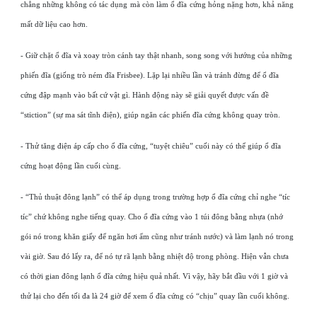
chẳng những không có tác dụng mà còn làm ổ đĩa cứng hỏng nặng hơn, khả năng
mất dữ liệu cao hơn.
- Giữ chặt ổ đĩa và xoay tròn cánh tay thật nhanh, song song với hướng của những
phiến đĩa (giống trò ném đĩa Frisbee). Lặp lại nhiều lần và tránh đừng để ổ đĩa
cứng đập mạnh vào bất cứ vật gì. Hành động này sẽ giải quyết được vấn đề
“stiction” (sự ma sát tĩnh điện), giúp ngăn các phiến đĩa cứng không quay tròn.
- Thử tăng điện áp cấp cho ổ đĩa cứng, “tuyệt chiêu” cuối này có thể giúp ổ đĩa
cứng hoạt động lần cuối cùng.
- “Thủ thuật đông lạnh” có thể áp dụng trong trường hợp ổ đĩa cứng chỉ nghe “tíc
tíc” chứ không nghe tiếng quay. Cho ổ đĩa cứng vào 1 túi đông bằng nhựa (nhớ
gói nó trong khăn giấy để ngăn hơi ẩm cũng như tránh nước) và làm lạnh nó trong
vài giờ. Sau đó lấy ra, để nó tự rã lạnh bằng nhiệt độ trong phòng. Hiện vẫn chưa
có thời gian đông lạnh ổ đĩa cứng hiệu quả nhất. Vì vậy, hãy bắt đầu với 1 giờ và
thử lại cho đến tối đa là 24 giờ để xem ổ đĩa cứng có “chịu” quay lần cuối không.