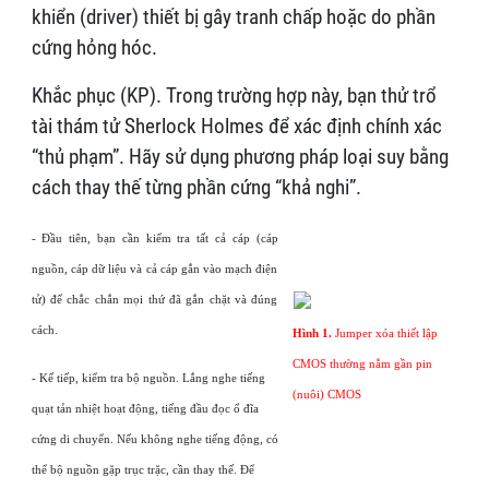
khiển (driver) thiết bị gây tranh chấp hoặc do phần
cứng hỏng hóc.
Khắc phục (KP). Trong trường hợp này, bạn thử trổ
tài thám tử Sherlock Holmes để xác định chính xác
“thủ phạm”. Hãy sử dụng phương pháp loại suy bằng
cách thay thế từng phần cứng “khả nghi”.
- Đầu tiên, bạn cần kiểm tra tất cả cáp (cáp
nguồn, cáp dữ liệu và cả cáp gắn vào mạch điện
tử) để chắc chắn mọi thứ đã gắn chặt và đúng
cách.
Hình 1.
Jumper xóa thiết lập
CMOS thường nằm gần pin
- Kế tiếp, kiểm tra bộ nguồn. Lắng nghe tiếng
(nuôi) CMOS
quạt tản nhiệt hoạt động, tiếng đầu đọc ổ đĩa
cứng di chuyển. Nếu không nghe tiếng động, có
thể bộ nguồn gặp trục trặc, cần thay thế. Để