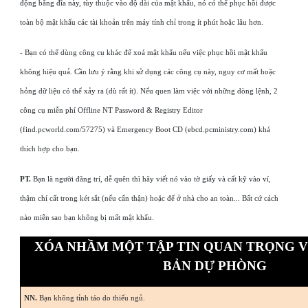
động bằng đĩa này, tùy thuộc vào độ dài của mật khẩu, nó có thể phục hồi được
toàn bộ mật khẩu các tài khoản trên máy tính chỉ trong ít phút hoặc lâu hơn.
- Bạn có thể dùng công cụ khác để xoá mật khẩu nếu việc phục hồi mật khẩu
không hiệu quả. Cần lưu ý rằng khi sử dụng các công cụ này, nguy cơ mất hoặc
hỏng dữ liệu có thể xảy ra (dù rất ít). Nếu quen làm việc với những dòng lệnh, 2
công cụ miễn phí Offline NT Password & Registry Editor
(find.pcworld.com/57275) và Emergency Boot CD (ebcd.pcministry.com) khá
thích hợp cho bạn.
PT.
Bạn là người đãng trí, dễ quên thì hãy viết nó vào tờ giấy và cất kỹ vào ví,
thậm chí cất trong két sắt (nếu cẩn thận) hoặc để ở nhà cho an toàn... Bất cứ cách
nào miễn sao bạn không bị mất mật khẩu.
XÓA NHẦM MỘT TẬP TIN QUAN TRỌNG 
BẢN DỰ PHÒNG
NN.
Bạn không tỉnh táo do thiếu ngủ.