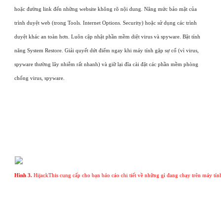
hoặc đường link đến những website không rõ nội dung. Nâng mức bảo mật của
trình duyệt web (trong Tools. Internet Options. Security) hoặc sử dụng các trình
duyệt khác an toàn hơn. Luôn cập nhật phần mềm diệt virus và spyware. Bật tính
năng System Restore. Giải quyết dứt điểm ngay khi máy tính gặp sự cố (vì virus,
spyware thường lây nhiễm rất nhanh) và giữ lại đĩa cài đặt các phần mềm phòng
chống virus, spyware.
Hình 3.
HijackThis cung cấp cho bạn báo cáo chi tiết về những gì đang chạy trên máy tín