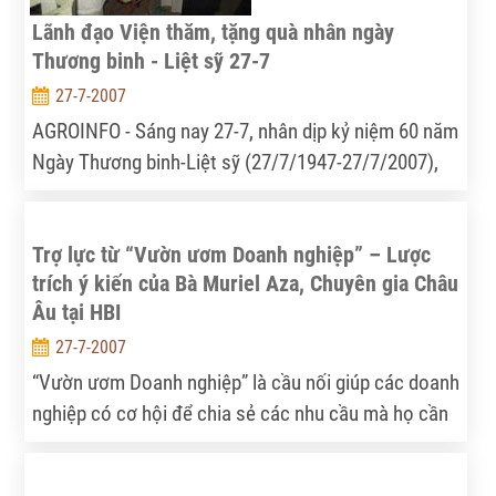
Lãnh đạo Viện thăm, tặng quà nhân ngày
Thương binh - Liệt sỹ 27-7
27-7-2007
AGROINFO - Sáng nay 27-7, nhân dịp kỷ niệm 60 năm
Ngày Thương binh-Liệt sỹ (27/7/1947-27/7/2007),
Lãnh đạo Viện, Công đoàn và Đoàn thanh niên đã
tới thăm, tặng quà thương binh, bệnh binh và các gia
Trợ lực từ “Vườn ươm Doanh nghiệp” – Lược
đình có công với Cách mạng là cán bộ đã và đang
trích ý kiến của Bà Muriel Aza, Chuyên gia Châu
công tác ở Viện tại Cẩm Giàng, Hải Dương và Gia
Âu tại HBI
Lâm, Hà Nội.
27-7-2007
“Vườn ươm Doanh nghiệp” là cầu nối giúp các doanh
nghiệp có cơ hội để chia sẻ các nhu cầu mà họ cần
được hỗ trợ, hiểu rõ khả năng của các nhà cung cấp
dịch vụ, tạo tiền đề cho các cơ hội hợp tác và hỗ trợ