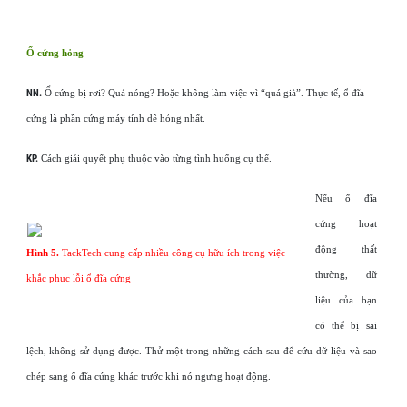
Ổ cứng hỏng
NN.
Ổ cứng bị rơi? Quá nóng? Hoặc không làm việc vì “quá già”. Thực tế, ổ đĩa
cứng là phần cứng máy tính dễ hỏng nhất.
KP.
Cách giải quyết phụ thuộc vào từng tình huống cụ thể.
Nếu ổ đĩa
cứng hoạt
động thất
Hình 5.
TackTech cung cấp nhiều công cụ hữu ích trong việc
thường, dữ
khắc phục lỗi ổ đĩa cứng
liệu của bạn
có thể bị sai
lệch, không sử dụng được. Thử một trong những cách sau để cứu dữ liệu và sao
chép sang ổ đĩa cứng khác trước khi nó ngưng hoạt động.