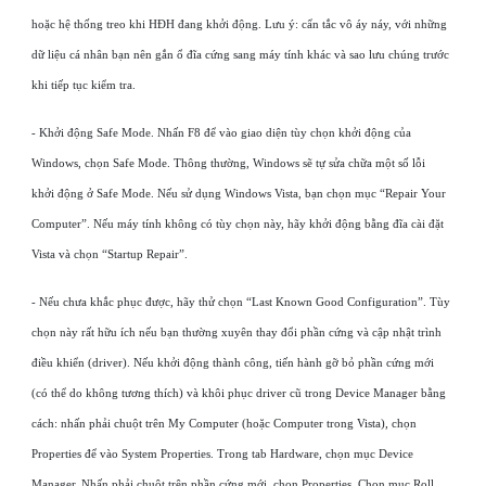
hoặc hệ thống treo khi HĐH đang khởi động. Lưu ý: cẩn tắc vô áy náy, với những
dữ liệu cá nhân bạn nên gắn ổ đĩa cứng sang máy tính khác và sao lưu chúng trước
khi tiếp tục kiểm tra.
- Khởi động Safe Mode. Nhấn F8 để vào giao diện tùy chọn khởi động của
Windows, chọn Safe Mode. Thông thường, Windows sẽ tự sửa chữa một số lỗi
khởi động ở Safe Mode. Nếu sử dụng Windows Vista, bạn chọn mục “Repair Your
Computer”. Nếu máy tính không có tùy chọn này, hãy khởi động bằng đĩa cài đặt
Vista và chọn “Startup Repair”.
- Nếu chưa khắc phục được, hãy thử chọn “Last Known Good Configuration”. Tùy
chọn này rất hữu ích nếu bạn thường xuyên thay đổi phần cứng và cập nhật trình
điều khiển (driver). Nếu khởi động thành công, tiến hành gỡ bỏ phần cứng mới
(có thể do không tương thích) và khôi phục driver cũ trong Device Manager bằng
cách: nhấn phải chuột trên My Computer (hoặc Computer trong Vista), chọn
Properties để vào System Properties. Trong tab Hardware, chọn mục Device
Manager. Nhấn phải chuột trên phần cứng mới, chọn Properties. Chọn mục Roll