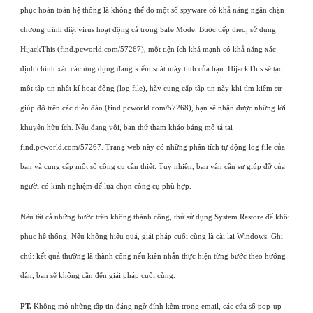
phục hoàn toàn hệ thống là không thể do một số spyware có khả năng ngăn chặn
chương trình diệt virus hoạt động cả trong Safe Mode. Bước tiếp theo, sử dụng
HijackThis (find.pcworld.com/57267), một tiện ích khá mạnh có khả năng xác
định chính xác các ứng dụng đang kiểm soát máy tính của bạn. HijackThis sẽ tạo
một tập tin nhật kí hoạt động (log file), hãy cung cấp tập tin này khi tìm kiếm sự
giúp đỡ trên các diễn đàn (find.pcworld.com/57268), bạn sẽ nhận được những lời
khuyên hữu ích. Nếu đang vội, bạn thử tham khảo bảng mô tả tại
find.pcworld.com/57267. Trang web này có những phân tích tự động log file của
bạn và cung cấp một số công cụ cần thiết. Tuy nhiên, bạn vẫn cần sự giúp đỡ của
người có kinh nghiệm để lựa chọn công cụ phù hợp.
Nếu tất cả những bước trên không thành công, thử sử dụng System Restore để khôi
phục hệ thống. Nếu không hiệu quả, giải pháp cuối cùng là cài lại Windows. Ghi
chú: kết quả thường là thành công nếu kiên nhẫn thực hiện từng bước theo hướng
dẫn, bạn sẽ không cần đến giải pháp cuối cùng.
PT.
Không mở những tập tin đáng ngờ đính kèm trong email, các cửa sổ pop-up