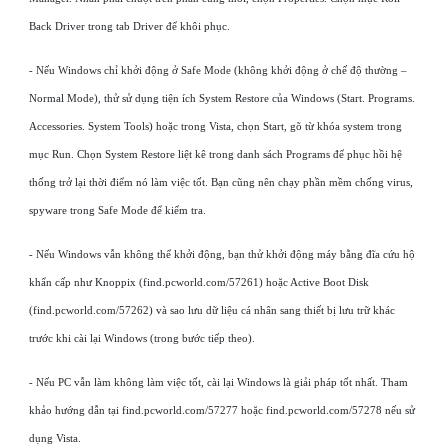
Back Driver trong tab Driver để khôi phục.
- Nếu Windows chỉ khởi động ở Safe Mode (không khởi động ở chế độ thường –
Normal Mode), thử sử dụng tiện ích System Restore của Windows (Start. Programs.
Accessories. System Tools) hoặc trong Vista, chọn Start, gõ từ khóa system trong
mục Run. Chọn System Restore liệt kê trong danh sách Programs để phục hồi hệ
thống trở lại thời điểm nó làm việc tốt. Bạn cũng nên chạy phần mềm chống virus,
spyware trong Safe Mode để kiểm tra.
- Nếu Windows vẫn không thể khởi động, bạn thử khởi động máy bằng đĩa cứu hộ
khẩn cấp như Knoppix (find.pcworld.com/57261) hoặc Active Boot Disk
(find.pcworld.com/57262) và sao lưu dữ liệu cá nhân sang thiết bị lưu trữ khác
trước khi cài lại Windows (trong bước tiếp theo).
- Nếu PC vẫn làm không làm việc tốt, cài lại Windows là giải pháp tốt nhất. Tham
khảo hướng dẫn tại find.pcworld.com/57277 hoặc find.pcworld.com/57278 nếu sử
dụng Vista.