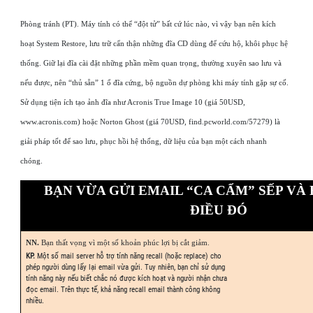
Phòng tránh (PT). Máy tính có thể “đột tử” bất cứ lúc nào, vì vậy bạn nên kích
hoạt System Restore, lưu trữ cẩn thận những đĩa CD dùng để cứu hộ, khôi phục hệ
thống. Giữ lại đĩa cài đặt những phần mềm quan trọng, thường xuyên sao lưu và
nếu được, nên “thủ sẵn” 1 ổ đĩa cứng, bộ nguồn dự phòng khi máy tính gặp sự cố.
Sử dụng tiện ích tạo ảnh đĩa như Acronis True Image 10 (giá 50USD,
www.acronis.com) hoặc Norton Ghost (giá 70USD, find.pcworld.com/57279) là
giải pháp tốt để sao lưu, phục hồi hệ thống, dữ liệu của bạn một cách nhanh
chóng.
BẠN VỪA GỬI EMAIL “CA CẨM” SẾP VÀ 
ĐIỀU ĐÓ
NN.
Bạn thất vọng vì một số khoản phúc lợi bị cắt giảm.
KP.
Một số mail server hỗ trợ tính năng recall (hoặc replace) cho
phép người dùng lấy lại email vừa gửi. Tuy nhiên, bạn chỉ sử dụng
tính năng này nếu biết chắc nó được kích hoạt và người nhận chưa
đọc email. Trên thực tế, khả năng recall email thành công không
nhiều.