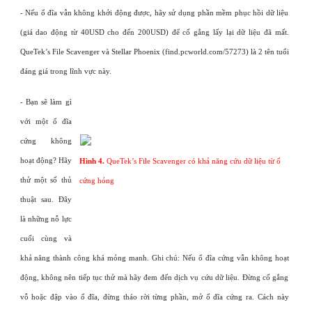
- Nếu ổ đĩa vẫn không khởi động được, hãy sử dụng phần mềm phục hồi dữ liệu
(giá dao động từ 40USD cho đến 200USD) để cố gắng lấy lại dữ liệu đã mất.
QueTek’s File Scavenger và Stellar Phoenix (find.pcworld.com/57273) là 2 tên tuổi
đáng giá trong lĩnh vực này.
- Bạn sẽ làm gì
với một ổ đĩa
cứng không
hoạt động? Hãy
Hình 4.
QueTek’s File Scavenger có khả năng cứu dữ liệu từ ổ
thử một số thủ
cứng hỏng
thuật sau. Đây
là những nỗ lực
cuối cùng và
khả năng thành công khá mỏng manh. Ghi chú: Nếu ổ đĩa cứng vẫn không hoạt
động, không nên tiếp tục thử mà hãy đem đến dịch vụ cứu dữ liệu. Đừng cố gắng
vỗ hoặc đập vào ổ đĩa, đừng tháo rời từng phần, mở ổ đĩa cứng ra. Cách này