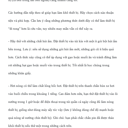
bị (cả bên trong lẫn bên ngoài) càng nhanh càng tốt.
Các hướng dẫn tiếp theo sẽ giúp bạn làm khô thiết bị. Hãy chọn cách nào thuận
tiện và phù hợp. Cần lưu ý rằng những phương thức dưới đây có thể làm thiết bị
“đi tong” hơn là cứu vãn; tuy nhiên may mắn vẫn có thể xảy ra.
- Hãy thử với những chất hút ẩm. Đặt thiết bị vào túi kín với một ít gói bột hút ẩm
bên trong. Lưu ý: nên sử dụng những gói hút ẩm mới; những gói cũ ít hiệu quả
hơn. Cách thức này cũng có thể áp dụng với gạo hoặc muối ăn và tránh đừng làm
rơi những hạt gạo hoặc muối vào trong thiết bị. Tốt nhất là bọc chúng trong
những khăn giấy.
- Hơi nóng có thể làm chất lỏng bốc hơi. Đặt thiết bị trên thanh chắn bùn xe hơi
vào buổi chiều trong khoảng 1 tiếng. Can đảm hơn nữa, bạn thử đặt thiết bị vào lò
nướng trong 1 giờ hoặc để điện thoại trong túi quần cả ngày cũng đủ làm nóng
thiết bị; giống như dùng máy sấy tóc vậy (lưu ý không dùng chế độ mạnh hoặc
quá nóng sẽ nướng chín thiết bị). Ghi chú: bạn phải chắc chắn pin đã được tháo
khỏi thiết bị nếu thử một trong những cách trên.