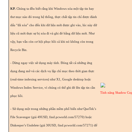
KP.
Chúng ta đều biết rằng khi Windows xóa một tập tin hay
thư mục nào đó trong hệ thống, thực chất tập tin chỉ được đánh
dấu “đã xóa” cho đến khi dữ liệu mới được ghi vào, lúc này dữ
liệu cũ mới thực sự bị xóa đi và ghi đè bằng dữ liệu mới. Như
vậy, bạn vẫn còn cơ hội phục hồi cả khi nó không còn trong
Recycle Bin.
- Dừng ngay việc sử dụng máy tính. Đóng tất cả những ứng
dụng đang mở và các dịch vụ lập chỉ mục theo thời gian thực
(real-time indexing services) như X1, Google desktop hoặc
Windows Index Service, vì chúng có thể ghi đè lên tập tin cần
Tính năng Shadow Cop
phục hồi.
- Sử dụng một trong những phần mềm phổ biến như QueTek’s
File Scavenger (giá 49USD, find.pcworld.com/57270) hoặc
Diskeeper’s Undelete (giá 30USD, find.pcworld.com/57271) để