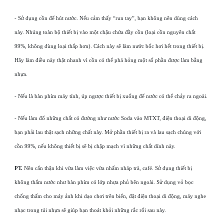
- Sử dụng cồn để hút nước. Nếu cảm thấy “run tay”, bạn không nên dùng cách
này. Nhúng toàn bộ thiết bị vào một chậu chứa đầy cồn (loại cồn nguyên chất
99%, không dùng loại thấp hơn). Cách này sẽ làm nước bốc hơi hết trong thiết bị.
Hãy làm điều này thật nhanh vì cồn có thể phá hỏng một số phần được làm bằng
nhựa.
- Nếu là bàn phím máy tính, úp ngược thiết bị xuống để nước có thể chảy ra ngoài.
- Nếu làm đổ những chất có đường như nước Soda vào MTXT, điện thoại di động,
bạn phải lau thật sạch những chất này. Mở phần thiết bị ra và lau sạch chúng với
cồn 99%, nếu không thiết bị sẽ bị chập mạch vì những chất dính này.
PT.
Nên cẩn thận khi vừa làm việc vừa nhấm nháp trà, café. Sử dụng thiết bị
không thấm nước như bàn phím có lớp nhựa phủ bên ngoài. Sử dụng vỏ bọc
chống thấm cho máy ảnh khi dạo chơi trên biển, đặt điện thoại di động, máy nghe
nhạc trong túi nhựa sẽ giúp bạn thoát khỏi những rắc rối sau này.