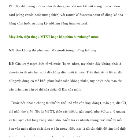
PT. Hãy dự phòng một vài thứ để dùng tạm khi mất kết nối mạng như wireless
card (cùng chuẩn hoặc tương thích) với router WiFi/access point để dùng ké nhà
hàng xóm hoặc sử dụng kết nối tạm bằng Internet card.
Máy ảnh, điện thoại, MTXT hoặc bàn phím bị “nhúng” nước.
NN.
Bạn không thể phàn nàn Microsoft trong trường hợp này.
KP.
Cần lưu ý mạch điện tử và nước “kị rơ” nhau, tuy nhiên đây không phải là
chuyện to tát nếu bạn sơ ý để chúng dính một ít nước. Trên thực tế, tỷ lệ các đồ
dùng/vật dụng có thể khôi phục hoàn toàn không nhiều, tuy nhiên nếu thao tác
cẩn thận, bạn vẫn có thể sửa chữa lỗi lầm của mình.
- Trước hết, nhanh chóng tắt thiết bị (nếu nó vẫn còn hoạt động), tháo pin, đĩa CD,
thẻ nhớ, thẻ SIM. Nếu là MTXT, tháo các thiết bị gắn ngoài như PC card, ổ quang
và lau sạch chất lỏng bằng khăn khô. Kiểm tra và nhanh chóng “rã” thiết bị nếu
bạn vẫn nghe tiếng chất lỏng ở bên trong; điều này là rất cần thiết để làm khô thiết