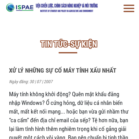
TIN TỨC-SỰ KIỆN
XỬ LÝ NHỮNG SỰ CỐ MÁY TÍNH XẤU NHẤT
Ngày đăng: 30 | 07 | 2007
Máy tính không khởi động? Quên mật khẩu đăng
nhập Windows? Ổ cứng hỏng, dữ liệu cá nhân biến
mất, mất kết nối mạng... hoặc bạn vừa gửi nhầm thư
“ca cẩm” đến địa chỉ email của sếp? Tệ hơn nữa, bạn
lại làm tình hình thêm nghiêm trọng khi cố gắng giải
quyết một cách vội vàng. Bạn nên chuẩn bị tinh thần