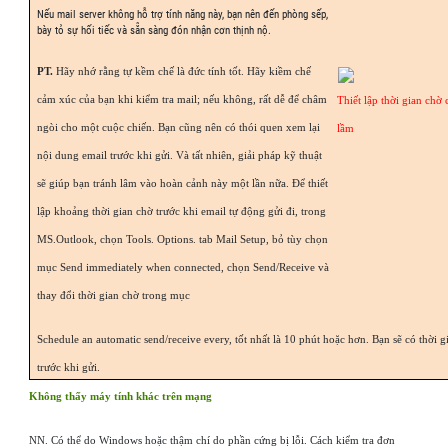
Nếu mail server không hỗ trợ tính năng này, bạn nên đến phòng sếp,
bày tỏ sự hối tiếc và sẵn sàng đón nhận cơn thịnh nộ.
PT.
Hãy nhớ rằng tự kềm chế là đức tính tốt. Hãy kiềm chế
cảm xúc của bạn khi kiểm tra mail; nếu không, rất dễ để châm
Thiết lập thời gian chờ 
ngòi cho một cuộc chiến. Bạn cũng nên có thói quen xem lại
lầm
nội dung email trước khi gửi. Và tất nhiên, giải pháp kỹ thuật
sẽ giúp bạn tránh lâm vào hoàn cảnh này một lần nữa. Để thiết
lập khoảng thời gian chờ trước khi email tự động gửi đi, trong
MS.Outlook, chọn Tools. Options. tab Mail Setup, bỏ tùy chọn
mục Send immediately when connected, chọn Send/Receive và
thay đổi thời gian chờ trong mục
Schedule an automatic send/receive every, tốt nhất là 10 phút hoặc hơn. Bạn sẽ có thời g
trước khi gửi.
Không thấy máy tính khác trên mạng
NN. Có thể do Windows hoặc thậm chí do phần cứng bị lỗi. Cách kiểm tra đơn