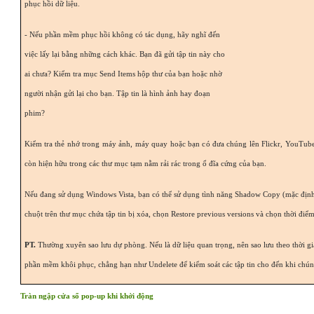
phục hồi dữ liệu.
- Nếu phần mềm phục hồi không có tác dụng, hãy nghĩ đến
việc lấy lại bằng những cách khác. Bạn đã gửi tập tin này cho
ai chưa? Kiểm tra mục Send Items hộp thư của bạn hoặc nhờ
người nhận gửi lại cho bạn. Tập tin là hình ảnh hay đoạn
phim?
Kiểm tra thẻ nhớ trong máy ảnh, máy quay hoặc bạn có đưa chúng lên Flickr, YouTube
còn hiện hữu trong các thư mục tạm nằm rải rác trong ổ đĩa cứng của bạn.
Nếu đang sử dụng Windows Vista, bạn có thể sử dụng tình năng Shadow Copy (mặc định
chuột trên thư mục chứa tập tin bị xóa, chọn Restore previous versions và chọn thời điể
PT.
Thường xuyên sao lưu dự phòng. Nếu là dữ liệu quan trọng, nên sao lưu theo thời gia
phần mềm khôi phục, chẳng hạn như Undelete để kiểm soát các tập tin cho đến khi chúng
Tràn ngập cửa sổ pop-up khi khởi động