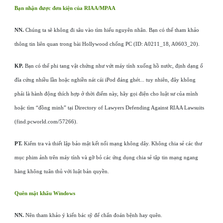
Bạn nhận được đơn kiện của RIAA/MPAA
NN.
Chúng ta sẽ không đi sâu vào tìm hiểu nguyên nhân. Bạn có thể tham khảo
thông tin liên quan trong bài Hollywood chống PC (ID: A0211_18, A0603_20).
KP.
Bạn có thể phi tang vật chứng như vứt máy tính xuống hồ nước, định dạng ổ
đĩa cứng nhiều lần hoặc nghiền nát cái iPod đáng ghét... tuy nhiên, đây không
phải là hành động thích hợp ở thời điểm này, hãy gọi điện cho luật sư của mình
hoặc tìm “đồng minh” tại Directory of Lawyers Defending Against RIAA Lawsuits
(find.pcworld.com/57266).
PT.
Kiểm tra và thiết lập bảo mật kết nối mạng không dây. Không chia sẻ các thư
mục phim ảnh trên máy tính và gỡ bỏ các ứng dụng chia sẻ tập tin mạng ngang
hàng không tuân thủ với luật bản quyền.
Quên mật khẩu Windows
NN.
Nên tham khảo ý kiến bác sỹ để chẩn đoán bệnh hay quên.