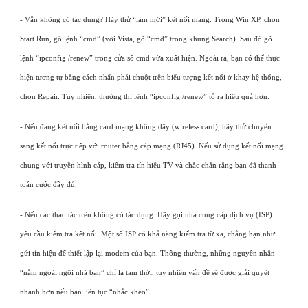
- Vẫn không có tác dụng? Hãy thử “làm mới” kết nối mạng. Trong Win XP, chọn
Start.Run, gõ lệnh “cmd” (với Vista, gõ “cmd” trong khung Search). Sau đó gõ
lệnh “ipconfig /renew” trong cửa sổ cmd vừa xuất hiện. Ngoài ra, bạn có thể thực
hiện tương tự bằng cách nhấn phải chuột trên biểu tượng kết nối ở khay hệ thống,
chọn Repair. Tuy nhiên, thường thì lệnh “ipconfig /renew” tỏ ra hiệu quả hơn.
- Nếu đang kết nối bằng card mạng không dây (wireless card), hãy thử chuyển
sang kết nối trực tiếp với router bằng cáp mạng (RJ45). Nếu sử dụng kết nối mạng
chung với truyền hình cáp, kiểm tra tín hiệu TV và chắc chắn rằng bạn đã thanh
toán cước đầy đủ.
- Nếu các thao tác trên không có tác dụng. Hãy gọi nhà cung cấp dịch vụ (ISP)
yêu cầu kiểm tra kết nối. Một số ISP có khả năng kiểm tra từ xa, chẳng hạn như
gửi tín hiệu để thiết lập lại modem của bạn. Thông thường, những nguyên nhân
“nằm ngoài ngôi nhà bạn” chỉ là tạm thời, tuy nhiên vấn đề sẽ được giải quyết
nhanh hơn nếu bạn liên tục “nhắc khéo”.