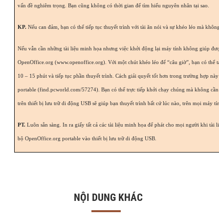
vấn đề nghiêm trọng. Bạn cũng không có thời gian để tìm hiểu nguyên nhân tại sao.
KP.
Nếu can đảm, bạn có thể tiếp tục thuyết trình với tài ăn nói và sự khéo léo mà không
Nếu vẫn cần những tài liệu minh họa nhưng việc khởi động lại máy tính không giúp đượ
OpenOffice.org (www.openoffice.org). Với một chút khéo léo để “câu giờ”, bạn có thể tả
10 – 15 phút và tiếp tục phần thuyết trình. Cách giải quyết tốt hơn trong trường hợp nà
portable (find.pcworld.com/57274). Bạn có thể trực tiếp khởi chạy chúng mà không cần 
trên thiết bị lưu trữ di động USB sẽ giúp bạn thuyết trình bất cứ lúc nào, trên mọi máy tí
PT.
Luôn sẵn sàng. In ra giấy tất cả các tài liệu minh họa để phát cho mọi người khi tài li
bộ OpenOffice.org portable vào thiết bị lưu trữ di động USB.
NỘI DUNG KHÁC