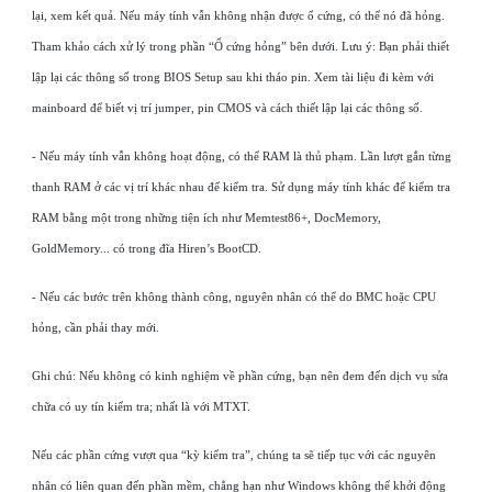
lại, xem kết quả. Nếu máy tính vẫn không nhận được ổ cứng, có thể nó đã hỏng.
Tham khảo cách xử lý trong phần “Ổ cứng hỏng” bên dưới. Lưu ý: Bạn phải thiết
lập lại các thông số trong BIOS Setup sau khi tháo pin. Xem tài liệu đi kèm với
mainboard để biết vị trí jumper, pin CMOS và cách thiết lập lại các thông số.
- Nếu máy tính vẫn không hoạt động, có thể RAM là thủ phạm. Lần lượt gắn từng
thanh RAM ở các vị trí khác nhau để kiểm tra. Sử dụng máy tính khác để kiểm tra
RAM bằng một trong những tiện ích như Memtest86+, DocMemory,
GoldMemory... có trong đĩa Hiren’s BootCD.
- Nếu các bước trên không thành công, nguyên nhân có thể do BMC hoặc CPU
hỏng, cần phải thay mới.
Ghi chú: Nếu không có kinh nghiệm về phần cứng, bạn nên đem đến dịch vụ sửa
chữa có uy tín kiểm tra; nhất là với MTXT.
Nếu các phần cứng vượt qua “kỳ kiểm tra”, chúng ta sẽ tiếp tục với các nguyên
nhân có liên quan đến phần mềm, chẳng hạn như Windows không thể khởi động