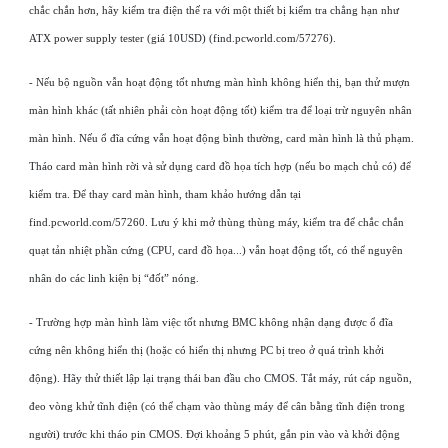
chắc chắn hơn, hãy kiểm tra điện thế ra với một thiết bị kiểm tra chẳng hạn như
ATX power supply tester (giá 10USD) (find.pcworld.com/57276).
- Nếu bộ nguồn vẫn hoạt động tốt nhưng màn hình không hiển thị, bạn thử mượn
màn hình khác (tất nhiên phải còn hoạt động tốt) kiểm tra để loại trừ nguyên nhân
màn hình. Nếu ổ đĩa cứng vẫn hoạt động bình thường, card màn hình là thủ phạm.
Tháo card màn hình rời và sử dụng card đồ họa tích hợp (nếu bo mạch chủ có) để
kiểm tra. Để thay card màn hình, tham khảo hướng dẫn tại
find.pcworld.com/57260. Lưu ý khi mở thùng thùng máy, kiểm tra để chắc chắn
quạt tản nhiệt phần cứng (CPU, card đồ họa...) vẫn hoạt động tốt, có thể nguyên
nhân do các linh kiện bị “đốt” nóng.
- Trường hợp màn hình làm việc tốt nhưng BMC không nhận dạng được ổ đĩa
cứng nên không hiển thị (hoặc có hiển thị nhưng PC bị treo ở quá trình khởi
động). Hãy thử thiết lập lại trạng thái ban đầu cho CMOS. Tắt máy, rút cáp nguồn,
đeo vòng khử tĩnh điện (có thể chạm vào thùng máy để cân bằng tĩnh điện trong
người) trước khi tháo pin CMOS. Đợi khoảng 5 phút, gắn pin vào và khởi động