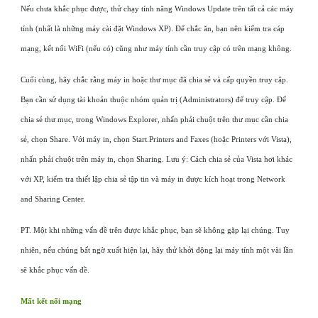
Nếu chưa khắc phục được, thử chạy tính năng Windows Update trên tất cả các máy
tính (nhất là những máy cài đặt Windows XP). Để chắc ăn, bạn nên kiểm tra cáp
mạng, kết nối WiFi (nếu có) cũng như máy tính cần truy cập có trên mạng không.
Cuối cùng, hãy chắc rằng máy in hoặc thư mục đã chia sẻ và cấp quyền truy cập.
Bạn cần sử dụng tài khoản thuộc nhóm quản trị (Administrators) để truy cập. Để
chia sẻ thư mục, trong Windows Explorer, nhấn phải chuột trên thư mục cần chia
sẻ, chọn Share. Với máy in, chọn Start.Printers and Faxes (hoặc Printers với Vista),
nhấn phải chuột trên máy in, chọn Sharing. Lưu ý: Cách chia sẻ của Vista hơi khác
với XP, kiểm tra thiết lập chia sẻ tập tin và máy in được kích hoạt trong Network
and Sharing Center.
PT. Một khi những vấn đề trên được khắc phục, bạn sẽ không gặp lại chúng. Tuy
nhiên, nếu chúng bất ngờ xuất hiện lại, hãy thử khởi động lại máy tính một vài lần
sẽ khắc phục vấn đề.
Mất kết nối mạng