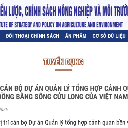
U
ĐỐI THOẠI CHÍNH SÁCH
ẤN PHẨM
CƠ SỞ DỮ LIỆU
TUYỂN DỤNG
CÁN BỘ DỰ ÁN QUẢN LÝ TỔNG HỢP CẢNH 
ỒNG BẰNG SÔNG CỬU LONG CỦA VIỆT NAM 
2026
ị trí cán bộ Dự án Quản lý tổng hợp cảnh quan bền