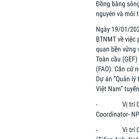
Đồng bằng sông 
nguyên và môi t
Ngày 19/01/202
BTNMT về việc p
quan bền vững 
Toàn cầu (GEF) 
(FAO). Căn cứ n
Dự án “Quản lý
Việt Nam” tuyển 
- Vị trí 01: Đ
Coordinator- N
- Vị trí 02: C