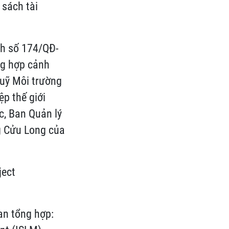
 sách tài
nh số 174/QĐ-
ng hợp cảnh
uỹ Môi trường
p thế giới
c, Ban Quản lý
g Cửu Long của
ject
n tổng hợp: