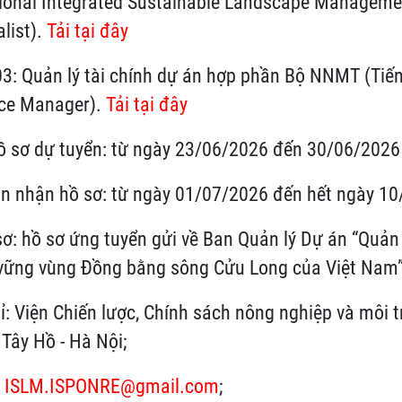
tional Integrated Sustainable Landscape Manageme
alist).
Tải tại đây
uản lý tài chính dự án hợp phần Bộ NNMT (Tiến
ce Manager).
Tải tại đây
hồ sơ dự tuyển: từ ngày 23/06/2026 đến 30/06/2026
ạn nhận hồ sơ: từ ngày 01/07/2026 đến hết ngày 1
sơ: hồ sơ ứng tuyển gửi về Ban Quản lý Dự án “Quản
vững vùng Đồng bằng sông Cửu Long của Việt Nam”
n Chiến lược, Chính sách nông nghiệp và môi tr
Tây Hồ - Hà Nội;
:
ISLM.ISPONRE@gmail.com
;