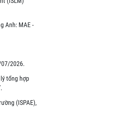
nt (ISLM)
g Anh: MAE -
0/07/2026.
 lý tổng hợp
.
ường (ISPAE),