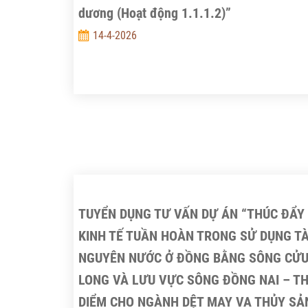
dương (Hoạt động 1.1.1.2)”
14-4-2026
TUYỂN DỤNG TƯ VẤN DỰ ÁN “THÚC ĐẨY
KINH TẾ TUẦN HOÀN TRONG SỬ DỤNG TÀ
NGUYÊN NƯỚC Ở ĐỒNG BẰNG SÔNG CỬ
LONG VÀ LƯU VỰC SÔNG ĐỒNG NAI – TH
DIỂM CHO NGÀNH DỆT MAY VA THỦY SẢ