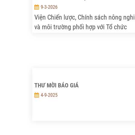
9-3-2026
Viện Chiến lược, Chính sách nông ngh
và môi trường phối hợp với Tổ chức
Quốc tế về Bảo tồn Thiên nhiên tại Việ
Nam (WWF-Việt Nam) thực hiện dự án
“Thúc đẩy Kinh tế tuần hoàn trong sử
dụng tài nguyên nước ở Đồng bằng sô
Cửu Long và Lưu vực sông Đồng Nai –
Thí điểm cho ngành Dệt may và Thủy
THƯ MỜI BÁO GIÁ
sản”.
4-9-2025