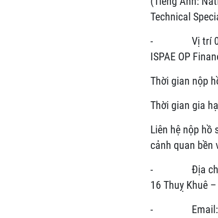
(Tiếng Anh: Na
Technical Speci
- Vị trí 03: Q
ISPAE OP Finan
Thời gian nộp 
Thời gian gia h
Liên hệ nộp hồ 
cảnh quan bền 
- Địa chỉ: Việ
16 Thuỵ Khuê – 
- Email