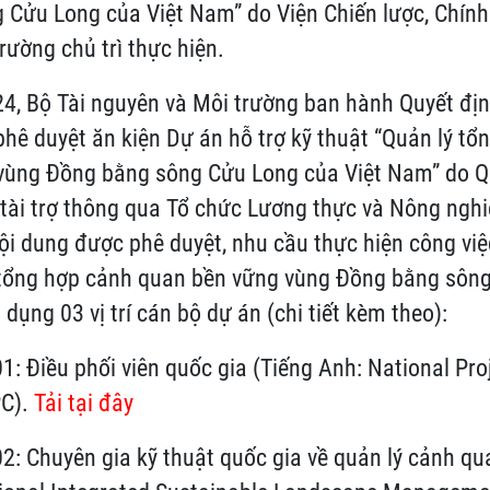
Cửu Long của Việt Nam” do Viện Chiến lược, Chính
rường chủ trì thực hiện.
4, Bộ Tài nguyên và Môi trường ban hành Quyết đị
hê duyệt ăn kiện Dự án hỗ trợ kỹ thuật “Quản lý tổ
vùng Đồng bằng sông Cửu Long của Việt Nam” do Q
tài trợ thông qua Tổ chức Lương thực và Nông nghiệ
ội dung được phê duyệt, nhu cầu thực hiện công việ
 tổng hợp cảnh quan bền vững vùng Đồng bằng sôn
dụng 03 vị trí cán bộ dự án (chi tiết kèm theo):
iều phối viên quốc gia (Tiếng Anh: National Pro
PC).
Tải tại đây
huyên gia kỹ thuật quốc gia về quản lý cảnh qua