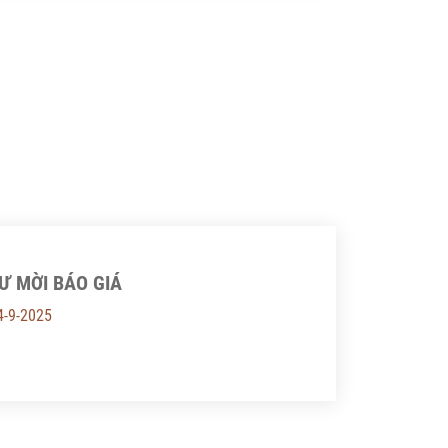
ện Chiến lược, Chính sách nông nghiệp
 môi trường được giao là đơn vị chủ
 thực hiện dự án trên.
Ư MỜI BÁO GIÁ
4-9-2025