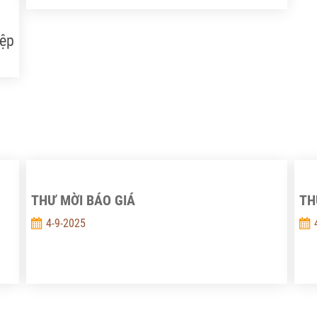
sách Tài nguyên và Môi trường nay là
Vi
Viện Chiến lược, Chính sách Nông
và
iệp
nghiệp và Môi trường được giao là đơn
trì
vị chủ trì thực hiện dự án trên.
t
ng
THƯ MỜI BÁO GIÁ
TH
4-9-2025