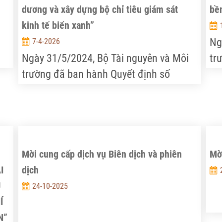
dương và xây dựng bộ chỉ tiêu giám sát
bền
kinh tế biển xanh”
Ng
7-4-2026
Ngày 31/5/2024, Bộ Tài nguyên và Môi
tr
trường đã ban hành Quyết định số
14
1487/QĐ-BTNMT về việc phê duyệt Văn
ki
kiện Dự án “Lồng ghép đánh giá và hạch
to
toán vốn tự nhiên biển và ven biển vào
kế
kế hoạch phát triển của Việt Nam nhằm
hư
hướng tới nền kinh tế biển xanh bền
vữ
Mời cung cấp dịch vụ Biên dịch và phiên
Mờ
vững trong một số lĩnh vực” do Quỹ Môi
tr
I
dịch
trường toàn cầu (GEF) tài trợ thông qua
Ch
U
24-10-2025
Chương trình Môi trường Liên Hợp Quốc
(U
Í
(UNEP). Theo đó, Viện Chiến lược, Chính
sá
N”