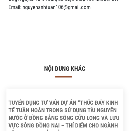
Email: nguyenanhtuan106@gmail.com
NỘI DUNG KHÁC
TUYỂN DỤNG TƯ VẤN DỰ ÁN “THÚC ĐẨY KINH
TẾ TUẦN HOÀN TRONG SỬ DỤNG TÀI NGUYÊN
NƯỚC Ở ĐỒNG BẰNG SÔNG CỬU LONG VÀ LƯU
VỰC SÔNG ĐỒNG NAI – THÍ DIỂM CHO NGÀNH