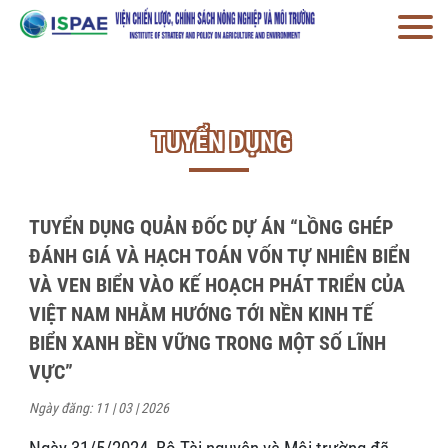
TUYỂN DỤNG
TUYỂN DỤNG QUẢN ĐỐC DỰ ÁN “LỒNG GHÉP
ĐÁNH GIÁ VÀ HẠCH TOÁN VỐN TỰ NHIÊN BIỂN
VÀ VEN BIỂN VÀO KẾ HOẠCH PHÁT TRIỂN CỦA
VIỆT NAM NHẰM HƯỚNG TỚI NỀN KINH TẾ
BIỂN XANH BỀN VỮNG TRONG MỘT SỐ LĨNH
VỰC”
Ngày đăng: 11 | 03 | 2026