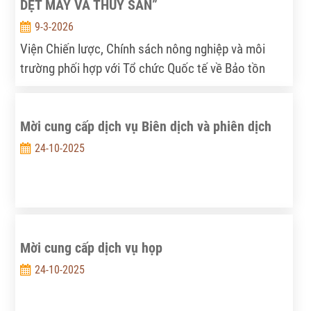
DỆT MAY VA THỦY SẢN”
9-3-2026
Viện Chiến lược, Chính sách nông nghiệp và môi
trường phối hợp với Tổ chức Quốc tế về Bảo tồn
Thiên nhiên tại Việt Nam (WWF-Việt Nam) thực hiện
dự án “Thúc đẩy Kinh tế tuần hoàn trong sử dụng tài
Mời cung cấp dịch vụ Biên dịch và phiên dịch
nguyên nước ở Đồng bằng sông Cửu Long và Lưu
vực sông Đồng Nai – Thí điểm cho ngành Dệt may
24-10-2025
và Thủy sản”.
Mời cung cấp dịch vụ họp
24-10-2025