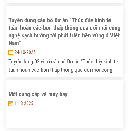
Tuyển dụng cán bộ Dự án “Thúc đẩy kinh tế
tuần hoàn các-bon thấp thông qua đổi mới công
nghệ sạch hướng tới phát triển bền vững ở Việt
Nam”
24-10-2025
Tuyển dụng 02 vị trí cán bộ Dự án “Thúc đẩy kinh tế
tuần hoàn các-bon thấp thông qua đổi mới công
nghệ sạch hướng tới phát triển bền vững ở Việt
Nam” do Viện Chiến lược, Chính sách nông nghiệp
Mời cung cấp vé máy bay
và môi trường (ISPAE) chủ trì thực hiện.
11-8-2025