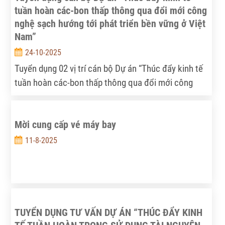
tuần hoàn các-bon thấp thông qua đổi mới công
nghệ sạch hướng tới phát triển bền vững ở Việt
Nam”
24-10-2025
Tuyển dụng 02 vị trí cán bộ Dự án “Thúc đẩy kinh tế
tuần hoàn các-bon thấp thông qua đổi mới công
nghệ sạch hướng tới phát triển bền vững ở Việt
Nam” do Viện Chiến lược, Chính sách nông nghiệp
Mời cung cấp vé máy bay
và môi trường (ISPAE) chủ trì thực hiện.
11-8-2025
TUYỂN DỤNG TƯ VẤN DỰ ÁN “THÚC ĐẨY KINH