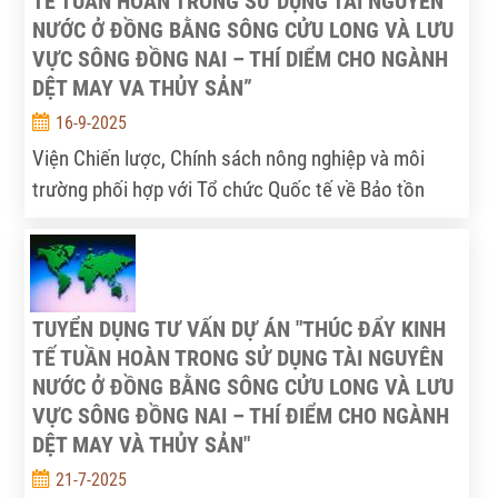
TẾ TUẦN HOÀN TRONG SỬ DỤNG TÀI NGUYÊN
NƯỚC Ở ĐỒNG BẰNG SÔNG CỬU LONG VÀ LƯU
VỰC SÔNG ĐỒNG NAI – THÍ DIỂM CHO NGÀNH
DỆT MAY VA THỦY SẢN”
16-9-2025
Viện Chiến lược, Chính sách nông nghiệp và môi
trường phối hợp với Tổ chức Quốc tế về Bảo tồn
Thiên nhiên tại Việt Nam (WWF-Việt Nam) thực hiện
dự án “Thúc đẩy Kinh tế tuần hoàn trong sử dụng tài
nguyên nước ở Đồng bằng sông Cửu Long và Lưu
vực sông Đồng Nai – Thí điểm cho ngành Dệt may
TUYỂN DỤNG TƯ VẤN DỰ ÁN "THÚC ĐẨY KINH
và Thủy sản”.
TẾ TUẦN HOÀN TRONG SỬ DỤNG TÀI NGUYÊN
NƯỚC Ở ĐỒNG BẰNG SÔNG CỬU LONG VÀ LƯU
VỰC SÔNG ĐỒNG NAI – THÍ ĐIỂM CHO NGÀNH
DỆT MAY VÀ THỦY SẢN"
21-7-2025