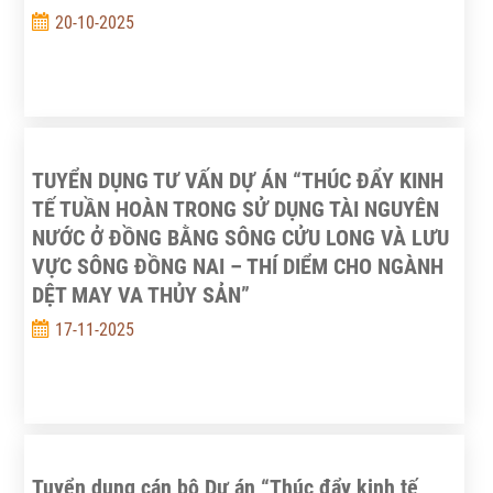
20-10-2025
TUYỂN DỤNG TƯ VẤN DỰ ÁN “THÚC ĐẨY KINH
TẾ TUẦN HOÀN TRONG SỬ DỤNG TÀI NGUYÊN
NƯỚC Ở ĐỒNG BẰNG SÔNG CỬU LONG VÀ LƯU
VỰC SÔNG ĐỒNG NAI – THÍ DIỂM CHO NGÀNH
DỆT MAY VA THỦY SẢN”
17-11-2025
Tuyển dụng cán bộ Dự án “Thúc đẩy kinh tế