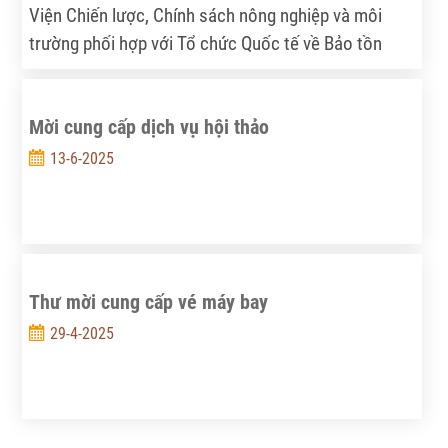
Viện Chiến lược, Chính sách nông nghiệp và môi
trường phối hợp với Tổ chức Quốc tế về Bảo tồn
Thiên nhiên tại Việt Nam (WWF-Việt Nam) thực hiện
dự án “Thúc đẩy Kinh tế tuần hoàn trong sử dụng tài
Mời cung cấp dịch vụ hội thảo
nguyên nước ở Đồng bằng sông Cửu Long và Lưu
vực sông Đồng Nai – Thí điểm cho ngành Dệt may
13-6-2025
và Thủy sản”.
Thư mời cung cấp vé máy bay
29-4-2025