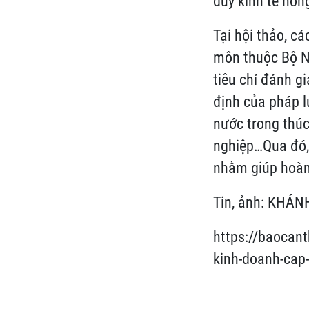
duy kinh tế nôn
Tại hội thảo, c
môn thuộc Bộ N
tiêu chí đánh g
định của pháp l
nước trong thúc
nghiệp…Qua đó, 
nhằm giúp hoàn 
Tin, ảnh: KHÁ
https://baocant
kinh-doanh-cap-