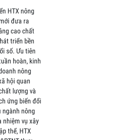
iển HTX nông
 mới đưa ra
âng cao chất
hát triển bền
i số. Ưu tiên
 tuần hoàn, kinh
h doanh nông
xã hội quan
chất lượng và
ích ứng biến đổi
ấu ngành nông
a nhiệm vụ xây
tập thể, HTX