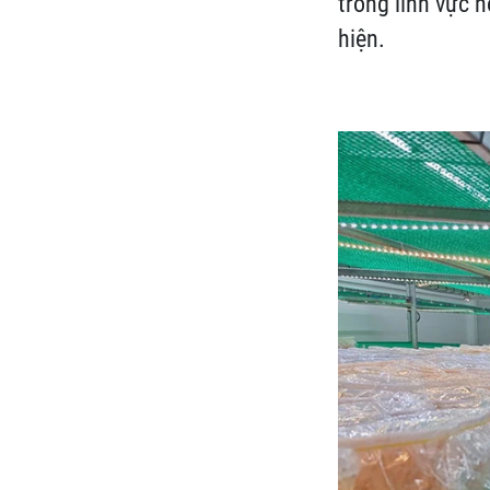
trong lĩnh vực 
hiện.