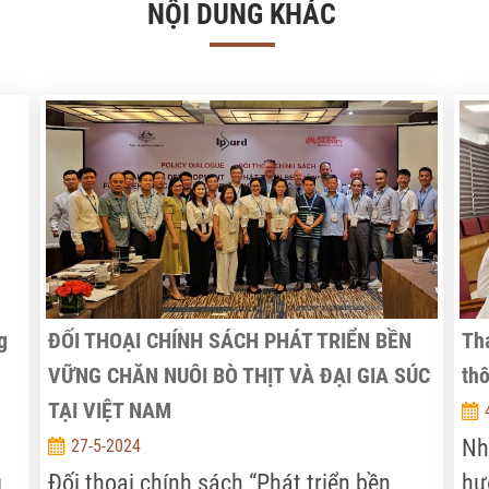
NỘI DUNG KHÁC
g
ĐỐI THOẠI CHÍNH SÁCH PHÁT TRIỂN BỀN
Th
VỮNG CHĂN NUÔI BÒ THỊT VÀ ĐẠI GIA SÚC
th
TẠI VIỆT NAM
Nh
27-5-2024
g
Đối thoại chính sách “Phát triển bền
hư