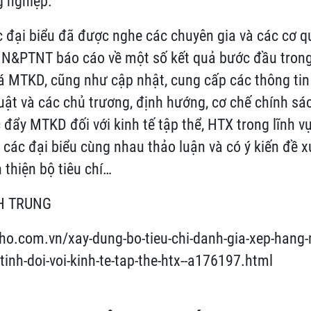
g nghiệp.
ác đại biểu đã được nghe các chuyên gia và các cơ 
N&PTNT báo cáo về một số kết quả bước đầu trong
iá MTKD, cũng như cập nhật, cung cấp các thông tin
uật và các chủ trương, định hướng, cơ chế chính s
 đẩy MTKD đối với kinh tế tập thể, HTX trong lĩnh v
các đại biểu cùng nhau thảo luận và có ý kiến đề x
thiện bộ tiêu chí…
NH TRUNG
ho.com.vn/xay-dung-bo-tieu-chi-danh-gia-xep-hang-
tinh-doi-voi-kinh-te-tap-the-htx--a176197.html