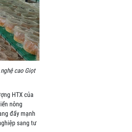
 nghệ cao Giọt
lượng HTX của
riển nông
 đang đẩy mạnh
nghiệp sang tư