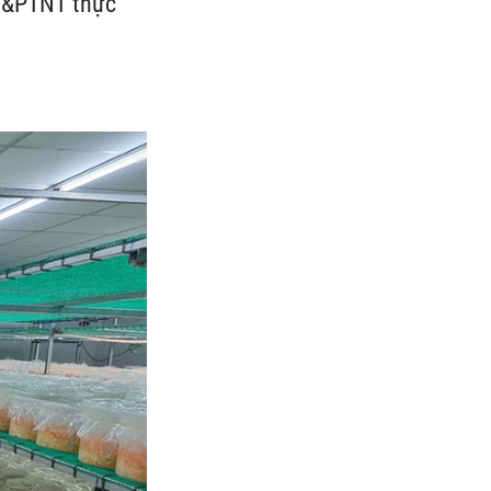
NN&PTNT thực