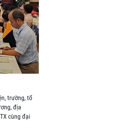
n, trường, tổ
ương, địa
HTX cùng đại