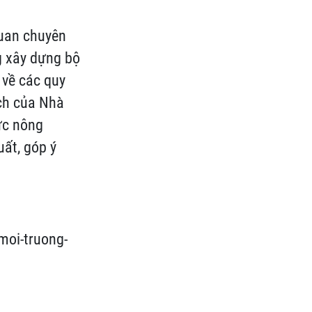
quan chuyên
 xây dựng bộ
 về các quy
ách của Nhà
ực nông
uất, góp ý
moi-truong-