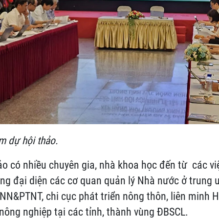
m dự hội thảo.
o có nhiều chuyên gia, nhà khoa học đến từ các việ
ng đại diện các cơ quan quản lý Nhà nước ở trung 
NN&PTNT, chi cục phát triển nông thôn, liên minh 
nông nghiệp tại các tỉnh, thành vùng ĐBSCL.