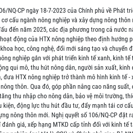
106/NQ-CP ngày 18-7-2023 của Chính phủ về Phát tr
i cơ cấu ngành nông nghiệp và xây dựng nông thôn
đấu đến năm 2025, các địa phương trong cả nước n
 hoạt động của HTX nông nghiệp theo định hướng p
khoa học, công nghệ, đổi mới sáng tạo và chuyển đổ
ông nghiệp gắn với phát triển kinh tế xanh, kinh tế
 rộng qui mô, thu hút nông dân, người sản xuất, kin
, đưa HTX nông nghiệp trở thành mô hình kinh tế - 
 nông thôn. Qua đó, góp phần nâng cao năng suất, 
, tăng thu nhập cho nông dân, bảo vệ môi trường, th
ều kiện, động lực thu hút đầu tư, đẩy mạnh tái cơ c
ựng nông thôn mới. Nghị quyết số 106/NQ-CP đặt r
í đánh giá, xếp hạng MTKD cấp tỉnh đối với kinh tế 