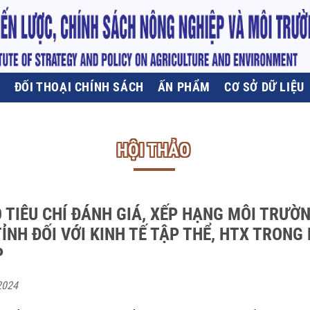
U
ĐỐI THOẠI CHÍNH SÁCH
ẤN PHẨM
CƠ SỞ DỮ LIỆU
HỘI THẢO
 TIÊU CHÍ ĐÁNH GIÁ, XẾP HẠNG MÔI TRƯỜ
ỈNH ĐỐI VỚI KINH TẾ TẬP THỂ, HTX TRONG
P
2024