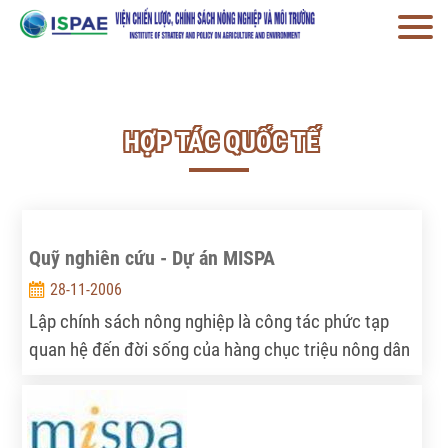
HỢP TÁC QUỐC TẾ
Quỹ nghiên cứu - Dự án MISPA
28-11-2006
Lập chính sách nông nghiệp là công tác phức tạp
quan hệ đến đời sống của hàng chục triệu nông dân
nên cần có đủ thông tin đáng tin cậy, đủ luận chứng
khoa học, đủ kinh nghiệm thực tiễn. Trong dự án
MISPA, Viện Chính sách và Chiến lược phát triển