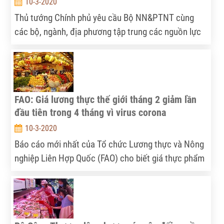
10-3-2020
Thủ tướng Chính phủ yêu cầu Bộ NN&PTNT cùng
các bộ, ngành, địa phương tập trung các nguồn lực
để tổ chức hướng dẫn, kiểm tra các địa phương
trong việc triển khai các giải pháp phòng, chống
dịch bệnh động vật, nhất là bệnh cúm gia cầm, lỡ
mồm long móng, dịch tả heo châu Phi.
FAO: Giá lương thực thế giới tháng 2 giảm lần
đầu tiên trong 4 tháng vì virus corona
10-3-2020
Báo cáo mới nhất của Tổ chức Lương thực và Nông
nghiệp Liên Hợp Quốc (FAO) cho biết giá thực phẩm
trên thế giới giảm trong tháng 2 sau 4 tháng tháng
liên tiếp vì giá dầu thực vật xuất khẩu giảm mạnh khi
virus corona bùng phát dấy lên lo ngại nhu cầu sẽ
chậm lại.