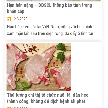
Hạn hán nặng – ĐBSCL thông báo tình trạng
khẩn cấp
12-3-2020
Hạn hán kéo dài tại Việt Nam, cộng với tình hình
xâm mặn lấn sâu trên diện rộng, đã đẩy 5 tỉnh tại
vựa gạo của Việt Nam phải tuyên bố tình trạng khẩn
cấp. “Hạn hán và xâm mặn năm 2020 có tính chất
nghiêm trọng vượt xa những gì chúng tôi chứng kiến
4 năm trước”, theo ông Nguyễn Thiện Pháp, lãnh
đạo Chi cục nước tỉnh Tiền Giang, một trong những
tỉnh tuyên bố tình trạng khẩn cấp tại ĐBSCL.
Thủ tướng chỉ thị tổ chức nuôi tái đàn heo
thành công, không để dịch bệnh tái phát