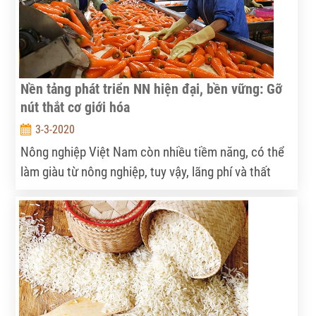
Nền tảng phát triển NN hiện đại, bền vững: Gỡ
nút thắt cơ giới hóa
3-3-2020
Nông nghiệp Việt Nam còn nhiều tiềm năng, có thể
làm giàu từ nông nghiệp, tuy vậy, lãng phí và thất
thoát trong các khâu chế biến, thu hoạch, bảo quản
còn khá cao. Nguyên nhân có nhiều nhưng do cơ
giới hóa còn thấp là chủ yếu.