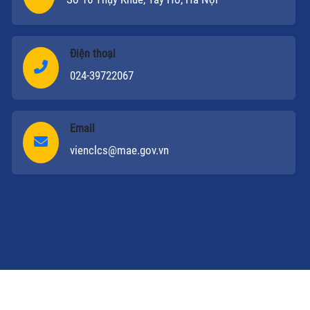
Điện thoại
024-39722067
Email
vienclcs@mae.gov.vn