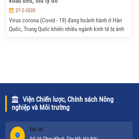
khẩu đều, thu tỷ đô
27-2-2020
Virus corona (Covid - 19) đang hoành hành ở Hàn
Quốc, Trung Quốc khiến nhiều ngành kinh tế bị ảnh
hưởng, xuất khẩu nông sản của Việt Nam cũng
không ngoại lệ khi việc thông quan qua các cửa
khẩu bị kiểm soát chặt hơn. Tuy vậy, vẫn có những
mặt hàng nông sản gia tăng kim ngạch xuất khẩu,
không bị tác động nhiều bởi Covid - 19.
Viện Chiến lược, Chính sách Nông
nghiệp và Môi trường
Địa chỉ
Số 16 Thụy Khuê, Tây Hồ, Hà Nội