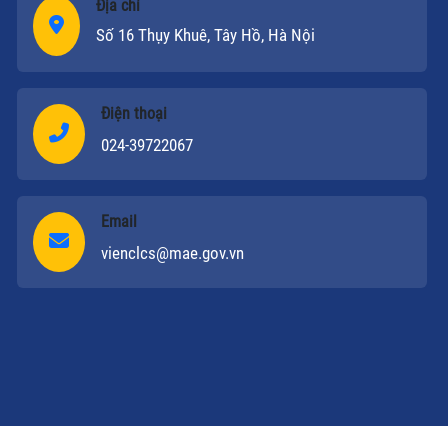
Địa chỉ
Số 16 Thụy Khuê, Tây Hồ, Hà Nội
Điện thoại
024-39722067
Email
vienclcs@mae.gov.vn