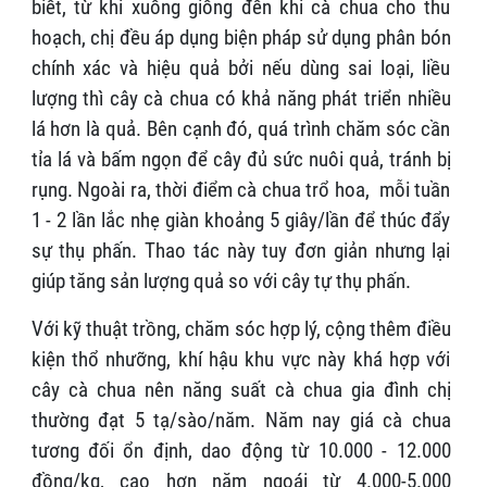
biết, từ khi xuống giống đến khi cà chua cho thu
hoạch, chị đều áp dụng biện pháp sử dụng phân bón
chính xác và hiệu quả bởi nếu dùng sai loại, liều
lượng thì cây cà chua có khả năng phát triển nhiều
lá hơn là quả. Bên cạnh đó, quá trình chăm sóc cần
tỉa lá và bấm ngọn để cây đủ sức nuôi quả, tránh bị
rụng. Ngoài ra, thời điểm cà chua trổ hoa, mỗi tuần
1 - 2 lần lắc nhẹ giàn khoảng 5 giây/lần để thúc đẩy
sự thụ phấn. Thao tác này tuy đơn giản nhưng lại
giúp tăng sản lượng quả so với cây tự thụ phấn.
Với kỹ thuật trồng, chăm sóc hợp lý, cộng thêm điều
kiện thổ nhưỡng, khí hậu khu vực này khá hợp với
cây cà chua nên năng suất cà chua gia đình chị
thường đạt 5 tạ/sào/năm. Năm nay giá cà chua
tương đối ổn định, dao động từ 10.000 - 12.000
đồng/kg, cao hơn năm ngoái từ 4.000-5.000