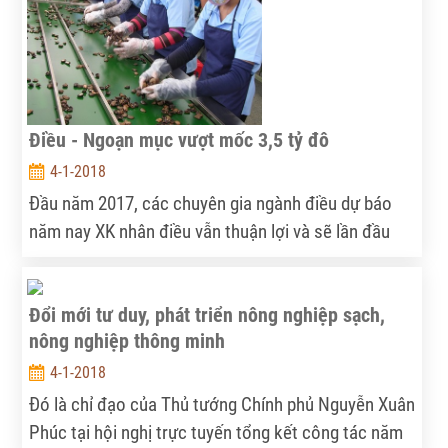
của đất nước. Bên cạnh đó, thông tin về xuất khẩu
tôm, về thị trường nông sản phục vụ Tết cũng khiến
nông dân thêm phấn khởi.
Điều - Ngoạn mục vượt mốc 3,5 tỷ đô
4-1-2018
Đầu năm 2017, các chuyên gia ngành điều dự báo
năm nay XK nhân điều vẫn thuận lợi và sẽ lần đầu
tiên vượt mốc 3 tỷ USD và ước đạt khoảng 3,3 tỷ
USD (tính cả các sản phẩm phụ từ điều).
Đổi mới tư duy, phát triển nông nghiệp sạch,
nông nghiệp thông minh
4-1-2018
Đó là chỉ đạo của Thủ tướng Chính phủ Nguyễn Xuân
Phúc tại hội nghị trực tuyến tổng kết công tác năm