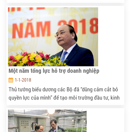
2017, triển khai nhiệm vụ 2018 ngành NN&PTNT vào
sáng 4/1. Đầu cầu Hà Tĩnh, Phó Chủ tịch UBND tỉnh
Đặng Ngọc Sơn chủ trì hội nghị.
Một năm tổng lực hỗ trợ doanh nghiệp
1-1-2018
Thủ tướng biểu dương các Bộ đã “dũng cảm cắt bỏ
quyền lực của mình” để tạo môi trường đầu tư, kinh
doanh tốt hơn, đồng thời cảnh báo nếu “cắt thủ tục
này mà lại mọc ra thủ tục khác vì quyền lợi của vụ
mình, sở mình... là vấn đề nguy nan”.