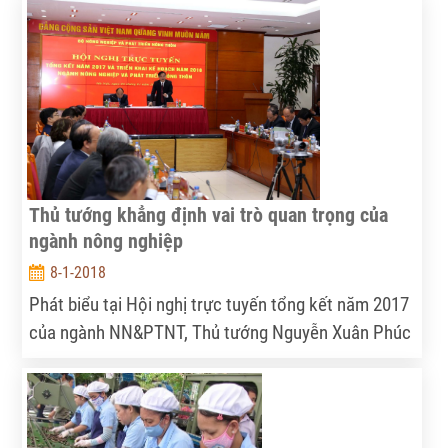
nghiệp (DN) là vốn và thể chế. Nếu như vốn là điều
kiện cần thì thể chế không chỉ là điều kiện đủ mà
còn tiên quyết. Việc dỡ bỏ rào cản, gỡ nút thắt thể
chế đòi hỏi hành động cụ thể và nỗ lực rất lớn từ
phía các cơ quan thực thi, mà trước hết là từ Chính
phủ và các bộ ngành.
Thủ tướng khẳng định vai trò quan trọng của
ngành nông nghiệp
8-1-2018
Phát biểu tại Hội nghị trực tuyến tổng kết năm 2017
của ngành NN&PTNT, Thủ tướng Nguyễn Xuân Phúc
cho hay năm 2017, ngành nông nghiệp đã hoàn
thành và vượt những mục tiêu quan trọng. Đặc biệt
so với năm 2016 là vượt cao. Ngành nông nghiệp đã
đóng góp rất quan trọng vào tăng trưởng kinh tế