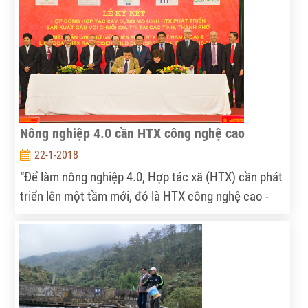
ông Đặng Vũ Trân, Phó vụ trưởng Vụ Quản lý doanh
nghiệp nông nghiệp (Bộ NN&PTNT) cho biết: Trong
giai đoạn 2018-2020, Bộ NN&PTNT sẽ đẩy mạnh cải
thiện môi trường đầu tư kinh doanh, thu hút doanh
nghiệp đầu tư vào nông nghiệp.
Nông nghiệp 4.0 cần HTX công nghệ cao
22-1-2018
“Để làm nông nghiệp 4.0, Hợp tác xã (HTX) cần phát
triển lên một tầm mới, đó là HTX công nghệ cao -
tập trung sản xuất hàng hóa nông nghiệp có giá trị -
với sự dẫn lối của doanh nghiệp”, bà Thái Hương,
Tổng giám đốc Ngân hàng Bắc Á, nhà sáng lập và tư
vấn đầu tư của Tập đoàn TH, đã chia sẻ trong Hội
nghị Tổng kết công tác năm 2017 và Triển khai