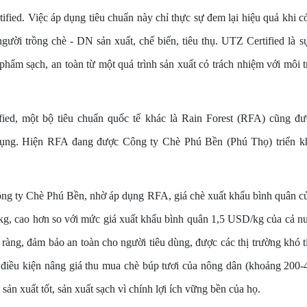
ied. Việc áp dụng tiêu chuẩn này chỉ thực sự đem lại hiệu quả khi có 
gười trồng chè - DN sản xuất, chế biến, tiêu thụ. UTZ Certified là 
phẩm sạch, an toàn từ một quá trình sản xuất có trách nhiệm với môi
ied, một bộ tiêu chuẩn quốc tế khác là Rain Forest (RFA) cũng đư
dụng. Hiện RFA đang được Công ty Chè Phú Bền (Phú Thọ) triển kha
ng ty Chè Phú Bền, nhờ áp dụng RFA, giá chè xuất khẩu bình quân c
g, cao hơn so với mức giá xuất khẩu bình quân 1,5 USD/kg của cả n
ràng, đảm bảo an toàn cho người tiêu dùng, được các thị trường khó 
điều kiện nâng giá thu mua chè búp tươi của nông dân (khoảng 200-
sản xuất tốt, sản xuất sạch vì chính lợi ích vững bền của họ.