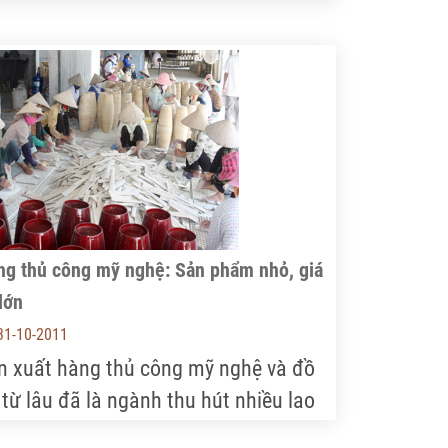
 131.487 ha chè, sản lượng gần 824
hìn tấn búp tươi. Trà Việt Nam được
ất khẩu sang 110 quốc gia và vùng
nh thổ, giá trị xuất khẩu đạt gần 200
iệu USD/năm.
ng thủ công mỹ nghệ: Sản phẩm nhỏ, giá
 lớn
31-10-2011
n xuất hàng thủ công mỹ nghệ và đồ
 từ lâu đã là ngành thu hút nhiều lao
ng, đóng góp nguồn ngoại tệ không