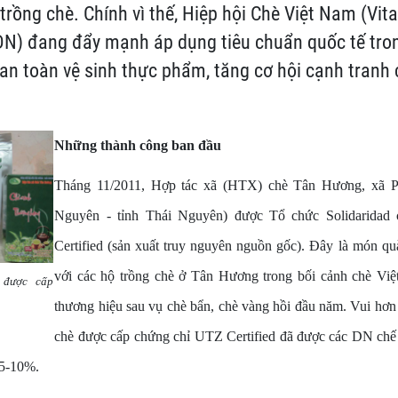
trồng chè. Chính vì thế, Hiệp hội Chè Việt Nam (Vita
DN) đang đẩy mạnh áp dụng tiêu chuẩn quốc tế tro
n toàn vệ sinh thực phẩm, tăng cơ hội cạnh tranh
Những thành công ban đầu
Tháng 11/2011, Hợp tác xã (HTX) chè Tân Hương, xã P
Nguyên - tỉnh Thái Nguyên) được Tổ chức Solidaridad
Certified (sản xuất truy nguyên nguồn gốc). Đây là món qu
với các hộ trồng chè ở Tân Hương trong bối cảnh chè Vi
 được cấp
thương hiệu sau vụ chè bẩn, chè vàng hồi đầu năm. Vui hơn
chè được cấp chứng chỉ UTZ Certified đã được các DN chế 
 5-10%.