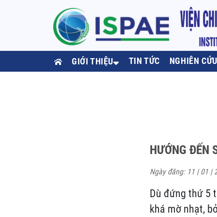
TIN TỨC
NGHIÊN CỨ
GIỚI THIỆU
HƯỚNG ĐẾN 
Ngày đăng: 11 | 01 | 
Dù đứng thứ 5 t
khá mờ nhạt, bở