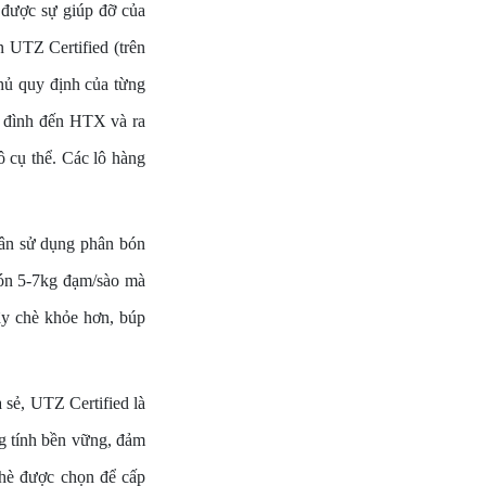
 được sự giúp đỡ của
n UTZ Certified (trên
thủ quy định của từng
ia đình đến HTX và ra
ô cụ thể. Các lô hàng
 dân sử dụng phân bón
 bón 5-7kg đạm/sào mà
cây chè khỏe hơn, búp
sẻ, UTZ Certified là
ng tính bền vững, đảm
chè được chọn để cấp