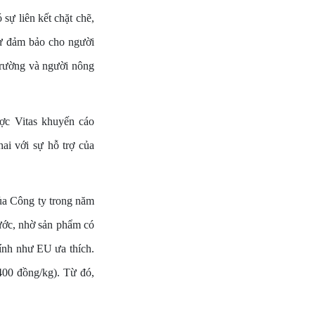
sự liên kết chặt chẽ,
sự đảm bảo cho người
 trường và người nông
ợc Vitas khuyến cáo
i với sự hỗ trợ của
ủa Công ty trong năm
ước, nhờ sản phẩm có
tính như EU ưa thích.
400 đồng/kg). Từ đó,