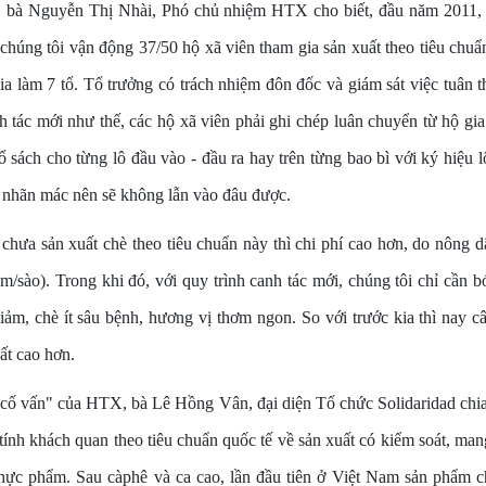
y, bà Nguyễn Thị Nhài, Phó chủ nhiệm HTX cho biết, đầu năm 2011,
chúng tôi vận động 37/50 hộ xã viên tham gia sản xuất theo tiêu chuẩ
hia làm 7 tổ. Tổ trưởng có trách nhiệm đôn đốc và giám sát việc tuân 
h tác mới như thế, các hộ xã viên phải ghi chép luân chuyển từ hộ g
sổ sách cho từng lô đầu vào - đầu ra hay trên từng bao bì với ký hiệu l
ó nhãn mác nên sẽ không lẫn vào đâu được.
 chưa sản xuất chè theo tiêu chuẩn này thì chi phí cao hơn, do nông
m/sào). Trong khi đó, với quy trình canh tác mới, chúng tôi chỉ cần
iảm, chè ít sâu bệnh, hương vị thơm ngon. So với trước kia thì nay 
ất cao hơn.
cố vấn" của HTX, bà Lê Hồng Vân, đại diện Tổ chức Solidaridad chia 
ính khách quan theo tiêu chuẩn quốc tế về sản xuất có kiểm soát, ma
thực phẩm. Sau càphê và ca cao, lần đầu tiên ở Việt Nam sản phẩm 