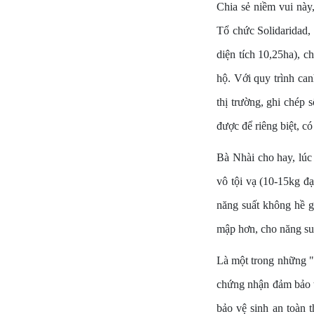
Chia sẻ niềm vui nà
Tổ chức Solidaridad, 
diện tích 10,25ha), c
hộ. Với quy trình can
thị trường, ghi chép 
được để riêng biệt, c
Bà Nhài cho hay, lúc
vô tội vạ (10-15kg đạ
năng suất không hề g
mập hơn, cho năng su
Là một trong những "
chứng nhận đảm bảo t
bảo vệ sinh an toàn 