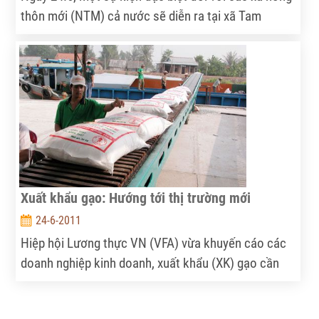
thôn mới (NTM) cả nước sẽ diễn ra tại xã Tam
Phước (Phú Ninh, Quảng Nam).
Xuất khẩu gạo: Hướng tới thị trường mới
24-6-2011
Hiệp hội Lương thực VN (VFA) vừa khuyến cáo các
doanh nghiệp kinh doanh, xuất khẩu (XK) gạo cần
chủ động phương án mua tạm trữ, đề phòng giá gạo
có thể giảm ngoài dự kiến; đồng thời hướng đến các