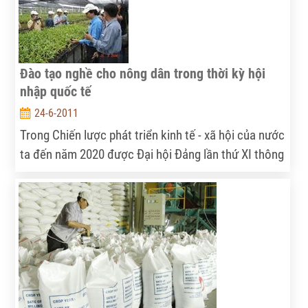
chặt chẽ quy hoạch và có sự hỗ trợ hợp lý từ Nhà
nước.
Đào tạo nghề cho nông dân trong thời kỳ hội
nhập quốc tế
24-6-2011
Trong Chiến lược phát triển kinh tế - xã hội của nước
ta đến năm 2020 được Đại hội Đảng lần thứ XI thông
qua, một trong những giải pháp có tính đột phá thực
hiện được mục tiêu đưa nước ta trở thành một nước
công nghiệp theo hướng hiện đại vào năm 2020 là
phát triển, nâng cao chất lượng nguồn nhân lực,
trong đó có nhân lực qua đào tạo nghề và chính
sách bảo đảm việc làm cho nông dân.