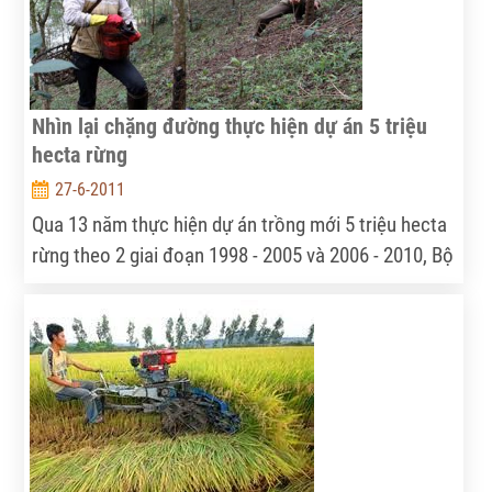
Nhìn lại chặng đường thực hiện dự án 5 triệu
hecta rừng
27-6-2011
Qua 13 năm thực hiện dự án trồng mới 5 triệu hecta
rừng theo 2 giai đoạn 1998 - 2005 và 2006 - 2010, Bộ
Nông nghiệp và PTNT đã trồng mới được 4,6 triệu
hecta rừng. Tuy chỉ đạt 93,5% kế hoạch, nhưng dưới
cái nhìn toàn diện, dự án đã giúp nhiều cánh rừng hồi
sinh, hàng triệu hộ gia đình có việc làm, thu nhập ổn
định.