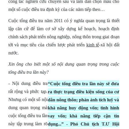
công tác nghiên cứu chuyên sâu và làm dàn chọn mẫu cho
một số cuộc điều tra định kỳ của các năm tiếp theo…
Cuộc tổng điều tra năm 2011 có ý nghĩa quan trọng là thiết
lập căn cứ để làm cơ sở xây dựng kế hoạch, hoạch định
chính sách phát triển nông nghiệp, nông thôn trong giai đoạn
tới và mục tiêu của chiến lược phát triển
kinh tế
-xã hội đất
nước.
Xin ông cho biết một số nội dung quan trọng trong cuộc
tổng điều tra lần này?
- Nội dung điều tra
“Cuộc tổng điều tra lần này sẽ đưa
rất rộng và phức tạp.
ra thực trạng điều kiện sống của cư
Nhưng có một số nội
dân nông thôn; phản ánh tích luỹ và
dung quan trọng mà
khả năng huy động vốn; tình hình
cuộc tổng điều tra lần
vay vốn; khả năng tiếp cận tín
này tập trung làm rõ
dụng...” - Phó Chủ tịch T.Ư Hội