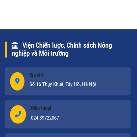
thị trường mới để đạt mục tiêu XK gạo trong tháng
tới.
Viện Chiến lược, Chính sách Nông
nghiệp và Môi trường
Địa chỉ
Số 16 Thụy Khuê, Tây Hồ, Hà Nội
Điện thoại
024-39722067