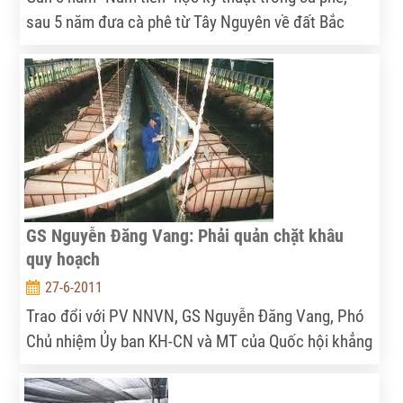
sau 5 năm đưa cà phê từ Tây Nguyên về đất Bắc
trồng, anh Nguyễn Xuân Bình, thôn Đồng Thanh, xã
Thiệu Tâm, Thiệu Hoá, Thanh Hóa đã thành công.
GS Nguyễn Đăng Vang: Phải quản chặt khâu
quy hoạch
27-6-2011
Trao đổi với PV NNVN, GS Nguyễn Đăng Vang, Phó
Chủ nhiệm Ủy ban KH-CN và MT của Quốc hội khẳng
định, ngành chăn nuôi của chúng ta có rất nhiều
tiềm năng, cơ hội phát triển nếu chúng ta quản lý