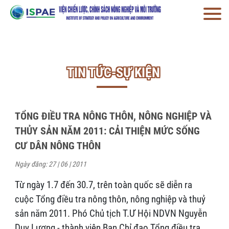
TIN TỨC-SỰ KIỆN
TỔNG ĐIỀU TRA NÔNG THÔN, NÔNG NGHIỆP VÀ
THỦY SẢN NĂM 2011: CẢI THIỆN MỨC SỐNG
CƯ DÂN NÔNG THÔN
Ngày đăng: 27 | 06 | 2011
Từ ngày 1.7 đến 30.7, trên toàn quốc sẽ diễn ra
cuộc Tổng điều tra nông thôn, nông nghiệp và thuỷ
sản năm 2011. Phó Chủ tịch T.Ư Hội NDVN Nguyễn
Duy Lượng - thành viên Ban Chỉ đạo Tổng điều tra