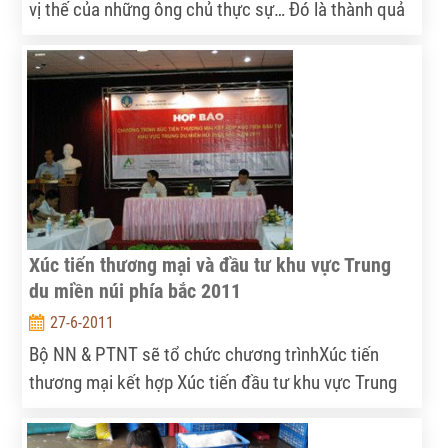
vị thế của những ông chủ thực sự… Đó là thành quả
sau khi triển khai mô hình “Cơ giới hóa đồng bộ và
liên kết dịch vụ trong sản xuất lúa” tại TP. Hà Nội.
Xúc tiến thương mại và đầu tư khu vực Trung
du miền núi phía bắc 2011
27-6-2011
Bộ NN & PTNT sẽ tổ chức chương trìnhXúc tiến
thương mại kết hợp Xúc tiến đầu tư khu vực Trung
du miền núi phía bắc từ 28 đến 31-7-2011 nhằm hỗ
trợ các địa phương, doanh nghiệp trong khu vực