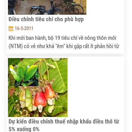
Điều chỉnh tiêu chí cho phù hợp
16-5-2011
Khi mới ban hành, bộ 19 tiêu chí về nông thôn mới
(NTM) có vẻ như khá "êm" khi gặp rất ít phản hồi từ
cơ sở. Song chỉ đến khi các địa phương đồng loạt
bắt tay vào xây dựng NTM, hàng loạt tiêu chí cả
"tĩnh" cả "động" mới được hồi âm bằng tiếng nói từ
cơ sở.
Dự kiến điều chỉnh thuế nhập khẩu điều thô từ
5% xuống 0%