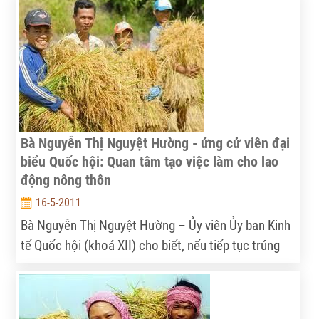
Bà Nguyễn Thị Nguyệt Hường - ứng cử viên đại
biểu Quốc hội: Quan tâm tạo việc làm cho lao
động nông thôn
16-5-2011
Bà Nguyễn Thị Nguyệt Hường – Ủy viên Ủy ban Kinh
tế Quốc hội (khoá XII) cho biết, nếu tiếp tục trúng
cử Quốc hội khoá tới thì vấn đề bà đặc biệt quan
tâm là đào tạo nghề và giải quyết việc làm cho lao
động nông thôn gắn liền với chuyển dịch cơ cấu kinh