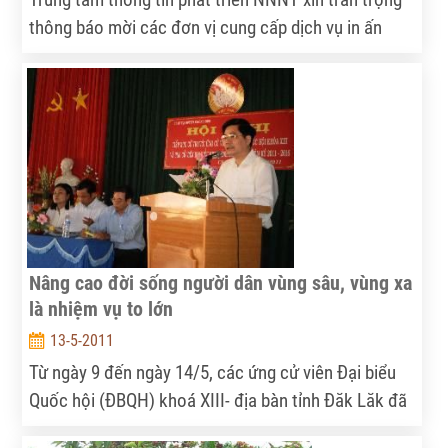
thông báo mời các đơn vị cung cấp dịch vụ in ấn
tham gia đấu thầu với nội dung cụ thể như sau
Nâng cao đời sống người dân vùng sâu, vùng xa
là nhiệm vụ to lớn
13-5-2011
Từ ngày 9 đến ngày 14/5, các ứng cử viên Đại biểu
Quốc hội (ĐBQH) khoá XIII- địa bàn tỉnh Đăk Lăk đã
có cuộc tiếp xúc cử tri tỉnh này.