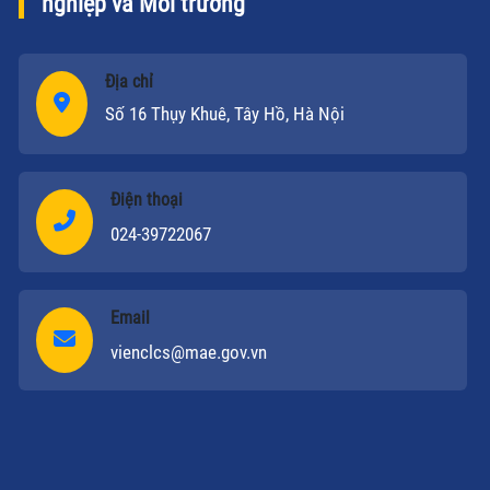
nghiệp và Môi trường
Địa chỉ
Số 16 Thụy Khuê, Tây Hồ, Hà Nội
Điện thoại
024-39722067
Email
vienclcs@mae.gov.vn