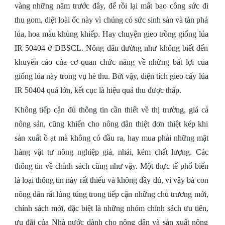
vàng những năm trước đây, để rồi lại mất bao công sức đi
thu gom, diệt loài ốc này vì chúng có sức sinh sản và tàn phá
lúa, hoa màu khủng khiếp. Hay chuyện gieo trồng giống lúa
IR 50404 ở ĐBSCL. Nông dân dường như không biết đến
khuyến cáo của cơ quan chức năng về những bất lợi của
giống lúa này trong vụ hè thu. Bởi vậy, diện tích gieo cấy lúa
IR 50404 quá lớn, kết cục là hiệu quả thu được thấp.
Không tiếp cận đủ thông tin cần thiết về thị trường, giá cả
nông sản, cũng khiến cho nông dân thiệt đơn thiệt kép khi
sản xuất ồ ạt mà không có đầu ra, hay mua phải những mặt
hàng vật tư nông nghiệp giả, nhái, kém chất lượng. Các
thông tin về chính sách cũng như vậy. Một thực tế phổ biến
là loại thông tin này rất thiếu và không đầy đủ, vì vậy bà con
nông dân rất lúng túng trong tiếp cận những chủ trương mới,
chính sách mới, đặc biệt là những nhóm chính sách ưu tiên,
ưu đãi của Nhà nước dành cho nông dân và sản xuất nông