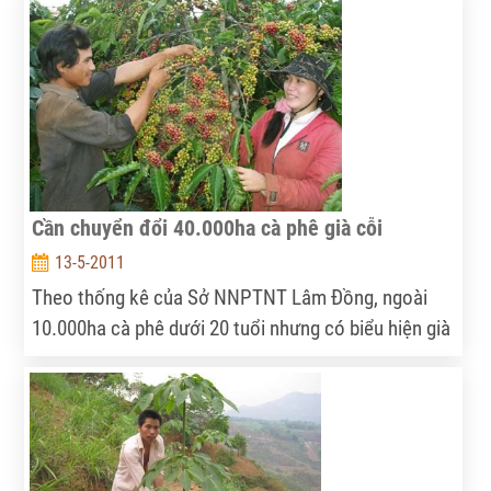
Cần chuyển đổi 40.000ha cà phê già cỗi
13-5-2011
Theo thống kê của Sở NNPTNT Lâm Đồng, ngoài
10.000ha cà phê dưới 20 tuổi nhưng có biểu hiện già
cỗi, trên địa bàn toàn tỉnh còn có đến 40.000ha cà
phê trên 20 năm đã hoàn toàn già cỗi, năng suất và
hiệu quả kinh tế thấp.