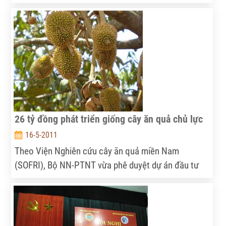
thuhoạch đạt khá hơn so với vụ trước… Có được
thành công bước đầu đó là nhờ sự nỗ lực không
ngừng của ngành nông nghiệp, đặc biệt là trong
công tác chỉ đạo,điều hành. Thành công này chính
là đòn bẩy để ngành nông nghiệp tạo được bứt phá
trong năm 2011.
26 tỷ đồng phát triển giống cây ăn quả chủ lực
16-5-2011
Theo Viện Nghiên cứu cây ăn quả miền Nam
(SOFRI), Bộ NN-PTNT vừa phê duyệt dự án đầu tư
sản xuất giống một số cây ăn quả chủ lực các tỉnh
phía Nam giai đoạn 2011 – 2015. Tổng vốn đầu tư
dự án gần 26 tỷ đồng do SOFRI làm chủ đầu tư, thực
hiện tại SOFRI (Tiền Giang) và Trung tâm Nghiên cứu