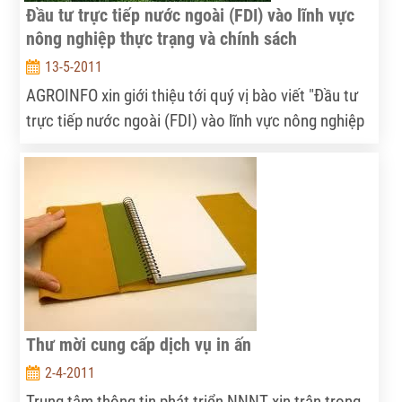
Đầu tư trực tiếp nước ngoài (FDI) vào lĩnh vực
nông nghiệp thực trạng và chính sách
13-5-2011
AGROINFO xin giới thiệu tới quý vị bào viết "Đầu tư
trực tiếp nước ngoài (FDI) vào lĩnh vực nông nghiệp
thực trạng và chính sách" của Tiến sĩ Chu Tiến
Quang - Viện Nghiên cứu Quản lý Kinh tế Trung ương
và Thạc sĩ Hà Huy Ngọc - Viện Nghiên cứu Môi
trường và Phát triển bền vững được đăng trên trang
http://www.tapchicongsan.org.vn/ ngày
11/05/2011.
Thư mời cung cấp dịch vụ in ấn
2-4-2011
Trung tâm thông tin phát triển NNNT xin trân trọng