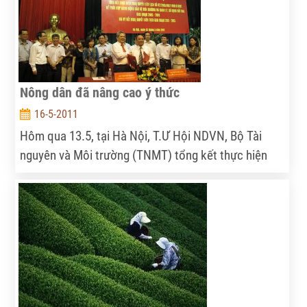
cây ăn quả miền Đông Nam bộ (Bà Rịa- Vũng Tàu).
Nông dân đã nâng cao ý thức
16-5-2011
Hôm qua 13.5, tại Hà Nội, T.Ư Hội NDVN, Bộ Tài
nguyên và Môi trường (TNMT) tổng kết thực hiện
Nghị quyết liên tịch số 02 về phối hợp hành động
bảo vệ môi trường và quản lý đất đai giai đoạn 2005-
2010; ký kết Nghị quyết liên tịch giai đoạn 2011-
2015.