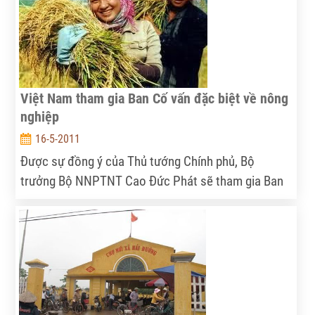
tế.
Việt Nam tham gia Ban Cố vấn đặc biệt về nông
nghiệp
16-5-2011
Được sự đồng ý của Thủ tướng Chính phủ, Bộ
trưởng Bộ NNPTNT Cao Đức Phát sẽ tham gia Ban
Cố vấn đặc biệt về nông nghiệp - an ninh lương thực
- biến đổi khí hậu do Ngân hàng Thế giới (WB) và Hà
Lan khởi xướng.