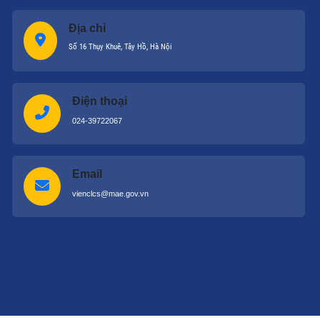
Địa chỉ
Số 16 Thụy Khuê, Tây Hồ, Hà Nội
Điện thoại
024-39722067
Email
vienclcs@mae.gov.vn