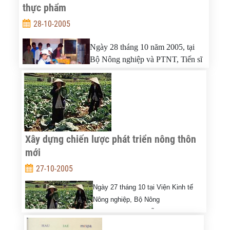
thực phẩm
28-10-2005
Ngày 28 tháng 10 năm 2005, tại
Bộ Nông nghiệp và PTNT, Tiến sĩ
Bộ trưởng
Cao Đức Phát và Giám
đốc Ngân hàng Thế giới Klaus
Rohland đã chủ trì Hội nghị tư vấn cấp cao
Kế hoạch
Hành động Quốc gia về An toàn thực phẩm, thú y và
bảo vệ thực vật.
Xây dựng chiến lược phát triển nông thôn
mới
27-10-2005
Ngày 27 tháng 10 tại Viện Kinh tế
Nông nghiệp, Bộ Nông
nghiệp&PTNT đã diễn ra hội thảo
"
Đóng góp cơ sở khoa học cho phát