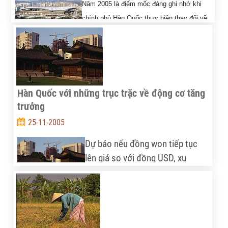
Năm 2005 là điểm mốc đáng ghi nhớ khi
chính phủ Hàn Quốc thực hiện thay đổi về
cơ bản chính sách đầu tư, chuyển từ chính
sách tập trung thu hút FDI vào trong nước
và hạn chế đầu tư ra nước ngoài, sang thúc đẩy các công ty và
cá nhân đầu tư mạnh mẽ ra nước ngoài.
Hàn Quốc với những trục trặc về động cơ tăng
trưởng
25-11-2005
Dự báo nếu đồng won tiếp tục
lên giá so với đồng USD, xu
hướng tiêu dung yếu của thị
trường xuất khẩu và trong nước
sẽ ảnh hưởng không tốt tới tăng trưởng kinh tế và
xuất khẩu của Hàn Quốc, nền kinh tế lớn thứ 10 thế