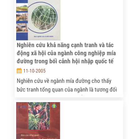
ruộng to thành các mảnh ruộng nhỏ. Có 2 cơ
chế chủ yếu để thực hiên DĐĐT, Một là để
cho thị trường ruộng đất, và các nhân tố phi
tập trung tham gia vào, Nhà nước chỉ hỗ trợ
sao cho cơ chế nay vận hành tốt hơn.
Nghiên cứu khả năng cạnh tranh và tác
động xã hội của ngành công nghiệp mía
đường trong bối cảnh hội nhập quốc tế
11-10-2005
Nghiên cứu về ngành mía đường cho thấy
bức tranh tổng quan của ngành là tương đối
ảm đảm. Các số liệu đều khẳng định ngành
mía đường Việt Nam có khả năng cạnh tranh
kém về mọi mặt từ chất lượng và năng suất
mía đến hiệu quả hoạt động và giá thành sản
xuất của các nhà máy chế biến. Tuy nhiên,