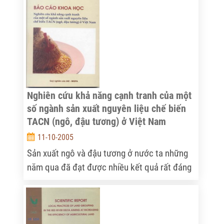
triển nông nghiệp nông thôn 2005-1010
". Đến dự hội thảo
có đông đảo các đại diện các Vụ thuộc Bộ Nông nghiệp và
các Bộ ngành liên quan, các chuyên gia trong nước và các
tổ chức Quốc tế như WB, ADB, UNDP…
Nghiên cứu khả năng cạnh tranh của một
số ngành sản xuất nguyên liệu chế biến
TACN (ngô, đậu tương) ở Việt Nam
11-10-2005
Sản xuất ngô và đậu tương ở nước ta những
năm qua đã đạt được nhiều kết quả rất đáng
khích lệ. Diện tích năng suất và sản lượng
tăng nhanh, tỷ lệ diện tích sử dụng các giống
mới có năng suất cao và chất lượng tốt ngày
càng tăng lên. Hiện nay, ở nhiều nơi, ngô và