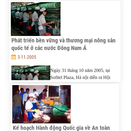
diễn ra cuộc hội thảo về kinh nghiệm
phát triển của Thuỵ Điển.
Phát triển bền vững và thương mại nông sản
quốc tế ở các nước Đông Nam Á
3-11-2005
Ngày 31 tháng 10 năm 2005, tại
Sofitel Plaza, Hà nội diễn ra Hội
nghị cấp cao lần thứ 36 của Uỷ ban
Chính sách Thương mại nông sản và
Lương thực Quốc tế (IPC) về “Phát triển bền vững và
thương mại nông sản quốc tế ở các nước Đông Nam Á”.
Kế hoạch Hành động Quốc gia về An toàn