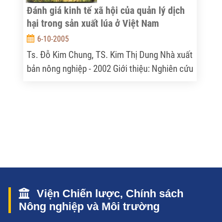
chăn nuôi, rau quả, cà phê cao Su, Chè, hồ
Đánh giá kinh tế xã hội của quản lý dịch
tiêu, điều, mía đường.
hại trong sản xuất lúa ở Việt Nam
6-10-2005
Ts. Đỗ Kim Chung, TS. Kim Thị Dung Nhà xuất
bản nông nghiệp - 2002 Giới thiệu: Nghiên cứu
này nhằm tìm hiểu các ứng xử ra quyết định
của người nông dân và các kiến thức bản địa
của họ về quản lý dịch hại trong sản xuất lúa,
đồng thời đánh giá những lợi ích kinh tế xã
hội mà chương trình quản lý dịch hại tổng hợp
(IPM) đã mang lại đối với ngành sản xuất lúa
ở Việt Nam.
Viện Chiến lược, Chính sách
Nông nghiệp và Môi trường