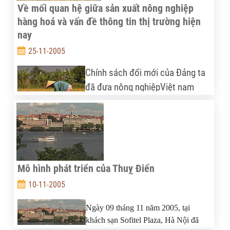
giới. Dự báo cả năm 2005 tốc độ tăng trưởng GDP
Về mối quan hệ giữa sản xuất nông nghiệp
tiếp tục giảm còn 3% và thậm chí xuống thấp tới
hàng hoá và vấn đề thông tin thị trường hiện
2% trong năm tới.
nay
25-11-2005
Chính sách đổi mới của Đảng ta
đã đưa nông nghiệpViệt nam
thoát khỏi con đường sản xuất
tự cấp, tự túc để bước vào con đường sản xuất
nông nghiệp hàng hoá với những thành công đáng
kể trong thập kỷ 90. Sản lượng xuất khẩu nhiều
mặt hàng nông sản đứng hạng nhất nhì thế giới
Mô hình phát triển của Thuỵ Điển
như gạo, cà phê, hồ tiêu… đã đóng góp phần đáng
10-11-2005
kể vào tăng trưởng kinh tế của đất nước.
Ngày 09 tháng 11 năm 2005, tại
khách sạn Sofitel Plaza, Hà Nội đã