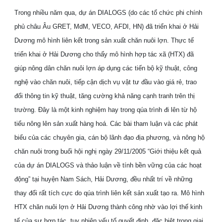
Trong nhiều năm qua, dự án DIALOGS (do các tổ chức phi chính
phủ châu Âu GRET, MdM, VECO, AFDI, HN) đã triển khai ở Hải
Dương mô hình liên kết trong sản xuất chăn nuôi lợn. Thực tế
triển khai ở Hải Dương cho thấy mô hình hợp tác xã (HTX) đã
giúp nông dân chăn nuôi lợn áp dụng các tiến bộ kỹ thuật, công
nghệ vào chăn nuôi, tiếp cận dịch vụ vật tư đầu vào giá rẻ, trao
đổi thông tin kỹ thuật, tăng cường khả năng cạnh tranh trên thị
trường. Đây là một kinh nghiệm hay trong qúa trình đi lên từ hộ
tiểu nông lên sản xuất hàng hoá. Các bài tham luận và các phát
biểu của các chuyên gia, cán bộ lãnh đạo địa phương, và nông hộ
chăn nuôi trong buổi hội nghị ngày 29/11/2005 “Giới thiệu kết quả
của dự án DIALOGS và thảo luận về tính bền vững của các hoạt
động” tại huyện Nam Sách, Hải Dương, đều nhất trí về những
thay đổi rất tích cực do qúa trình liên kết sản xuất tạo ra. Mô hình
HTX chăn nuôi lợn ở Hải Dương thành công nhờ vào lợi thế kinh
tế của sự hợp tác, tuy nhiên yếu tố quyết định, đặc biệt trong giai