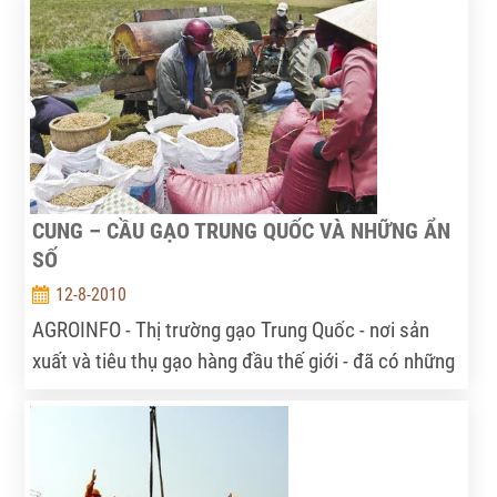
Nhiều doanh nghiệp phải nhập tôm từ nước ngoài để
phục vụ chế biến. Vậy đâu là nguyên nhân và giải
pháp xử lý bài toán “khát” tôm trên vùng nguyên
liệu?
CUNG – CẦU GẠO TRUNG QUỐC VÀ NHỮNG ẨN
SỐ
12-8-2010
AGROINFO - Thị trường gạo Trung Quốc - nơi sản
xuất và tiêu thụ gạo hàng đầu thế giới - đã có những
thay đổi sau khi thiên tai hoành hành trong thời gian
qua, giá gạo tăng cao và sản lượng vụ hè thu sụt
giảm, nhưng cân đối cung - cầu gạo của Trung Quốc
vẫn rất khả quan.