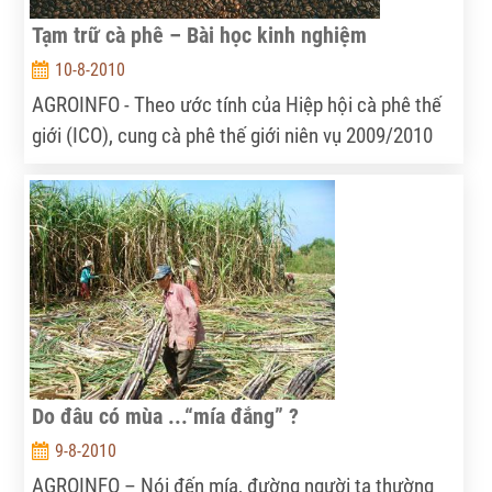
Tạm trữ cà phê – Bài học kinh nghiệm
10-8-2010
AGROINFO - Theo ước tính của Hiệp hội cà phê thế
giới (ICO), cung cà phê thế giới niên vụ 2009/2010
vào khoảng trên dưới 7,3 triệu tấn, và tổng cầu đạt
khoảng 7 triệu tấn. Như vậy, thị trường cà phê thế
giới đang ở trạng thái dư cung nhẹ, các động thái
xuất khẩu từ các quốc gia sản xuất lớn như Việt
Nam có thể khiến giá cà phê thế giới nhanh chóng
giảm xuống. Điều này thể hiện rõ ràng trong niên vụ
09/10 vừa qua.
Do đâu có mùa ...“mía đắng” ?
9-8-2010
AGROINFO – Nói đến mía, đường người ta thường