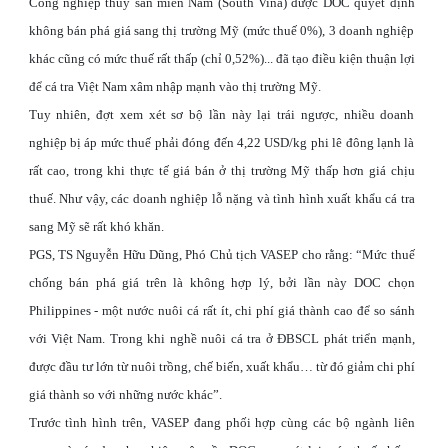
Công nghiệp thủy sản miền Nam (South Vina) được DOC quyết định
không bán phá giá sang thị trường Mỹ (mức thuế 0%), 3 doanh nghiệp
khác cũng có mức thuế rất thấp (chỉ 0,52%)... đã tạo điều kiện thuận lợi
để cá tra Việt Nam xâm nhập mạnh vào thị trường Mỹ.
Tuy nhiên, đợt xem xét sơ bộ lần này lại trái ngược, nhiều doanh
nghiệp bị áp mức thuế phải đóng đến 4,22 USD/kg phi lê đông lạnh là
rất cao, trong khi thực tế giá bán ở thị trường Mỹ thấp hơn giá chịu
thuế. Như vậy, các doanh nghiệp lỗ nặng và tình hình xuất khẩu cá tra
sang Mỹ sẽ rất khó khăn.
PGS, TS Nguyễn Hữu Dũng, Phó Chủ tịch VASEP cho rằng: “Mức thuế
chống bán phá giá trên là không hợp lý, bởi lần này DOC chọn
Philippines - một nước nuôi cá rất ít, chi phí giá thành cao để so sánh
với Việt Nam. Trong khi nghề nuôi cá tra ở ĐBSCL phát triển mạnh,
được đầu tư lớn từ nuôi trồng, chế biến, xuất khẩu… từ đó giảm chi phí
giá thành so với những nước khác”.
Trước tình hình trên, VASEP đang phối hợp cùng các bộ ngành liên