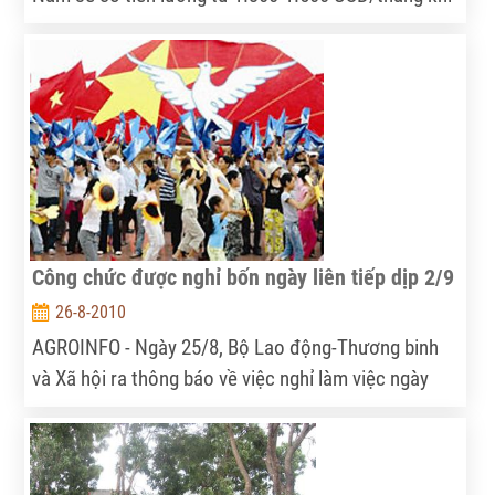
làm việc tại Israel. Cục Quản lý lao động ngoài nước
(Bộ LĐ-TB&XH) vừa cho phép thực hiện thí điểm,
đưa lao động nông nghiệp sang làm việc tại Israel
mở ra một cơ hội việc làm mới.
Công chức được nghỉ bốn ngày liên tiếp dịp 2/9
26-8-2010
AGROINFO - Ngày 25/8, Bộ Lao động-Thương binh
và Xã hội ra thông báo về việc nghỉ làm việc ngày
thứ Sáu 3/9/2010 và làm việc bù vào thứ Bảy
11/9/2010.