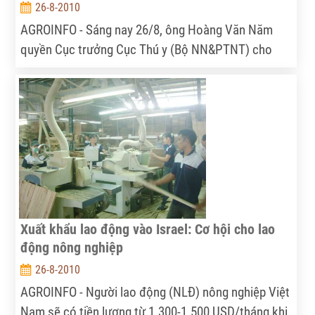
26-8-2010
AGROINFO - Sáng nay 26/8, ông Hoàng Văn Năm
quyền Cục trưởng Cục Thú y (Bộ NN&PTNT) cho
biết, dịch lợn tai xanh chưa có dấu hiệu chững lại và
đang có nguy cơ lan rộng ra nhiều tỉnh thành. Cục
Thú y chuẩn bị đưa 200.000 liều vắc-xin vào thử
nghiệm chống dịch.
Xuất khẩu lao động vào Israel: Cơ hội cho lao
động nông nghiệp
26-8-2010
AGROINFO - Người lao động (NLĐ) nông nghiệp Việt
Nam sẽ có tiền lương từ 1.300-1.500 USD/tháng khi