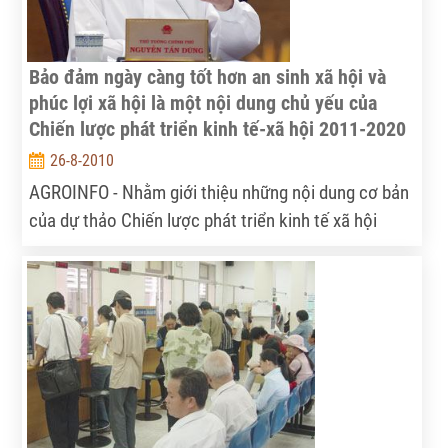
chính trong sản xuất, phân phối, kinh doanh nhiên
liệu sinh học (NLSH) cũng như phát triển vùng
nguyên liệu chuẩn bị cung cấp cho ba nhà máy sản
Bảo đảm ngày càng tốt hơn an sinh xã hội và
xuất ethanol ở Phú Thọ, Quảng Ngãi và Bình Phước.
phúc lợi xã hội là một nội dung chủ yếu của
Chiến lược phát triển kinh tế-xã hội 2011-2020
26-8-2010
AGROINFO - Nhằm giới thiệu những nội dung cơ bản
của dự thảo Chiến lược phát triển kinh tế xã hội
2011 - 2020, tiếp theo bài viết "Phát triển nhanh và
bền vững là quan điểm xuyên suốt trong Chiến lược
phát triển kinh tế - xã hội của đất nước ta", Chúng
tôi xin giới thiệu bài viết mới của Ủy viên Bộ Chính
trị, Thủ tướng Chính phủ Nguyễn Tấn Dũng.