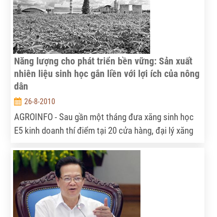
Năng lượng cho phát triển bền vững: Sản xuất
nhiên liệu sinh học gắn liền với lợi ích của nông
dân
26-8-2010
AGROINFO - Sau gần một tháng đưa xăng sinh học
E5 kinh doanh thí điểm tại 20 cửa hàng, đại lý xăng
dầu của Tổng công ty Dầu Việt Nam (PV OIL) và
Công ty Thương mại kỹ thuật và Ðầu tư (PETEC)
thuộc Tập đoàn Dầu khí Việt Nam (PVN), ngày 24-8,
phóng viên báo chí đã có cuộc trao đổi ý kiến với
đồng chí Lý Hồng Đức, Phó Tổng Giám đốc Tổng
công ty Dầu Việt Nam, một trong những nhà đầu tư