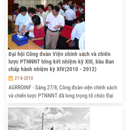
với nông nghiệp.
Đại hội Công đoàn Viện chính sách và chiến
lược PTNNNT tổng kết nhiệm kỳ XIII, bầu Ban
chấp hành nhiệm kỳ XIV(2010 - 2012)
27-8-2010
AGRROINF - Sáng 27/8, Công đoàn viện chính sách
và chiến lược PTNNNT đã long trọng tổ chức Đại
hội tổng kết hoạt động của ban chấp hành (BCH)
công đoàn Viện nhiệm kỳ XIII, tiến hành bầu cử và
triển khai hoạt động cho BCH công đoàn Viện
nhiệm kỳ XIV.