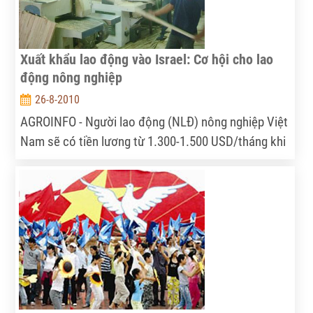
Xuất khẩu lao động vào Israel: Cơ hội cho lao
động nông nghiệp
26-8-2010
AGROINFO - Người lao động (NLĐ) nông nghiệp Việt
Nam sẽ có tiền lương từ 1.300-1.500 USD/tháng khi
làm việc tại Israel. Cục Quản lý lao động ngoài nước
(Bộ LĐ-TB&XH) vừa cho phép thực hiện thí điểm,
đưa lao động nông nghiệp sang làm việc tại Israel
mở ra một cơ hội việc làm mới.