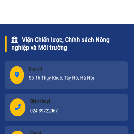
sách hợp lòng xã viên; từ chiến lược táo bạo đào
tạo nguồn nhân lực, mà người khởi xướng là Anh
hùng Lao động, người chủ nhiệm HTX đầu tiên - Lưu
Ban.
Viện Chiến lược, Chính sách Nông
nghiệp và Môi trường
Địa chỉ
Số 16 Thụy Khuê, Tây Hồ, Hà Nội
Điện thoại
024-39722067
Email