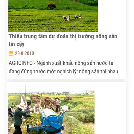
Thiếu trung tâm dự đoán thị trường nông sản
tin cậy
28-8-2010
AGROINFO - Ngành xuất khẩu nông sản nước ta
đang đứng trước một nghịch lý: nông sản thi nhau
bán ào ạt vào đầu mỗi vụ thu hoạch với giá thấp,
nhưng khi giá trên thị trường thế giới tăng cao,
doanh nghiệp và nông dân lại không còn hàng để
bán