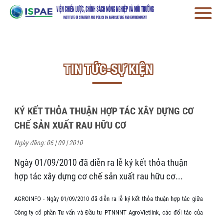
TIN TỨC-SỰ KIỆN
KÝ KẾT THỎA THUẬN HỢP TÁC XÂY DỰNG CƠ
CHẾ SẢN XUẤT RAU HỮU CƠ
Ngày đăng: 06 | 09 | 2010
Ngày 01/09/2010 đã diễn ra lễ ký kết thỏa thuận
hợp tác xây dựng cơ chế sản xuất rau hữu cơ...
AGROINFO - Ngày 01/09/2010 đã diễn ra lễ ký kết thỏa thuận hợp tác giữa
Công ty cổ phần Tư vấn và Đầu tư PTNNNT AgroVietlink, các đối tác của