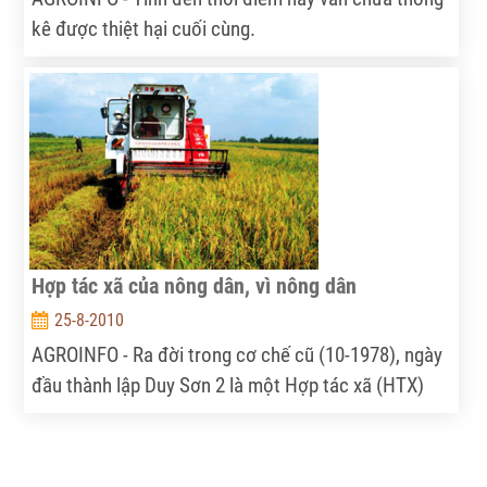
kê được thiệt hại cuối cùng.
Hợp tác xã của nông dân, vì nông dân
25-8-2010
AGROINFO - Ra đời trong cơ chế cũ (10-1978), ngày
đầu thành lập Duy Sơn 2 là một Hợp tác xã (HTX)
thuần nông. Phấn đấu và vươn lên như ngày hôm
nay, không phải Duy Sơn 2 có chiếc “gậy thần” chỉ
lối; mà chính là từ lòng quyết tâm, từ những chính