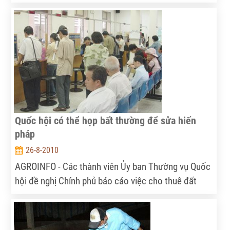
2011 - 2020, tiếp theo bài viết "Phát triển nhanh và
bền vững là quan điểm xuyên suốt trong Chiến lược
phát triển kinh tế - xã hội của đất nước ta", Chúng
tôi xin giới thiệu bài viết mới của Ủy viên Bộ Chính
trị, Thủ tướng Chính phủ Nguyễn Tấn Dũng.
Quốc hội có thể họp bất thường để sửa hiến
pháp
26-8-2010
AGROINFO - Các thành viên Ủy ban Thường vụ Quốc
hội đề nghị Chính phủ báo cáo việc cho thuê đất
rừng, Vinashin, tình hình phòng chống tham nhũng…