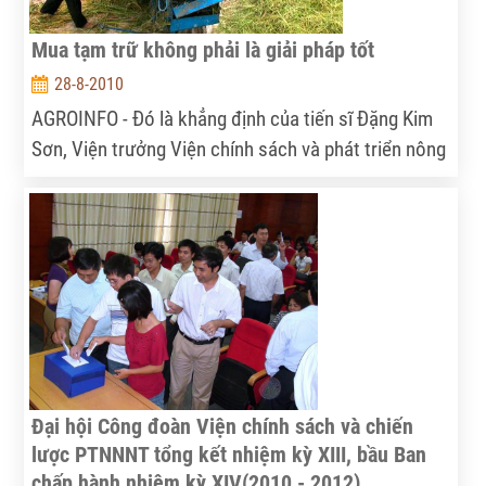
Mua tạm trữ không phải là giải pháp tốt
28-8-2010
AGROINFO - Đó là khẳng định của tiến sĩ Đặng Kim
Sơn, Viện trưởng Viện chính sách và phát triển nông
thôn (IPSARD) khi trao đổi với Đất Việt về vấn đề
cần có một chính sách hỗ trợ, giúp nông dân gắn bó
với nông nghiệp.
Đại hội Công đoàn Viện chính sách và chiến
lược PTNNNT tổng kết nhiệm kỳ XIII, bầu Ban
chấp hành nhiệm kỳ XIV(2010 - 2012)