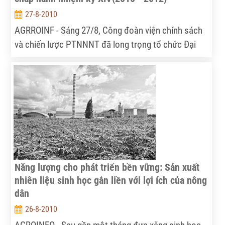
27-8-2010
AGRROINF - Sáng 27/8, Công đoàn viện chính sách
và chiến lược PTNNNT đã long trọng tổ chức Đại
hội tổng kết hoạt động của ban chấp hành (BCH)
công đoàn Viện nhiệm kỳ XIII, tiến hành bầu cử và
triển khai hoạt động cho BCH công đoàn Viện
nhiệm kỳ XIV.
Năng lượng cho phát triển bền vững: Sản xuất
nhiên liệu sinh học gắn liền với lợi ích của nông
dân
26-8-2010