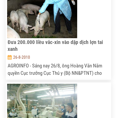
Đưa 200.000 liều vắc-xin vào dập dịch lợn tai
xanh
26-8-2010
AGROINFO - Sáng nay 26/8, ông Hoàng Văn Năm
quyền Cục trưởng Cục Thú y (Bộ NN&PTNT) cho
biết, dịch lợn tai xanh chưa có dấu hiệu chững lại và
đang có nguy cơ lan rộng ra nhiều tỉnh thành. Cục
Thú y chuẩn bị đưa 200.000 liều vắc-xin vào thử
nghiệm chống dịch.