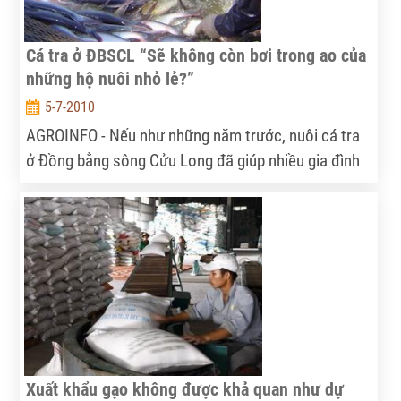
Cá tra ở ĐBSCL “Sẽ không còn bơi trong ao của
những hộ nuôi nhỏ lẻ?”
5-7-2010
AGROINFO - Nếu như những năm trước, nuôi cá tra
ở Đồng bằng sông Cửu Long đã giúp nhiều gia đình
trở nên giàu có thì thời gian gần đây, nhiều hộ nuôi
loại cá này lại đang trong tình cảnh điêu đứng vì giá
cá rớt liên tục và ngân hàng không rót vốn…
Xuất khẩu gạo không được khả quan như dự