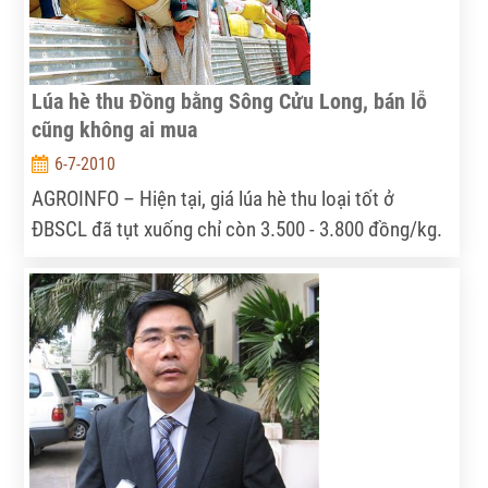
Lúa hè thu Đồng bằng Sông Cửu Long, bán lỗ
cũng không ai mua
6-7-2010
AGROINFO – Hiện tại, giá lúa hè thu loại tốt ở
ĐBSCL đã tụt xuống chỉ còn 3.500 - 3.800 đồng/kg.
Nhiều nông dân cho biết, mức giá này tương đương
với giá thành sản xuất, coi như lỗ vốn nhưng muốn
bán cũng chẳng ai mua