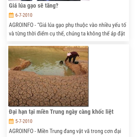
Giá lúa gạo sẽ tăng?
6-7-2010
AGROINFO - “Giá lúa gạo phụ thuộc vào nhiều yếu tố
và từng thời điểm cụ thể, chúng ta không thể áp đặt
chủ quan. Tuy nhiên, sẽ cố gắng cao nhất thực hiện
chủ trương của Chính phủ, đảm bảo cho nông dân
lãi 30%” - Bộ trưởng Bộ Nông nghiệp và PTNT cho
biết.
Đại hạn tại miền Trung ngày càng khốc liệt
5-7-2010
AGROINFO - Miền Trung đang vật vã trong cơn đại