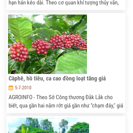
hạn hán kéo dài. Theo cơ quan khí tượng thủy văn,
dự báo trong tháng 7 này tình trạng khô hạn còn
khốc liệt hơn nữa.
Càphê, hồ tiêu, ca cao đồng loạt tăng giá
5-7-2010
AGROINFO - Theo Sở Công thương Đắk Lắk cho
biết, qua gần hai năm rớt giá gần như “chạm đáy," giá
các mặt hàng cà phê, hồ tiêu, ca cao xuất khẩu đã
tăng trở lại với mức từ 20-60%.