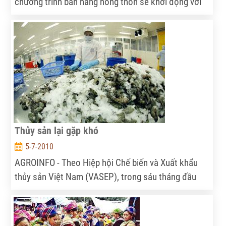
chương trình bán hàng nông thôn sẽ khởi động với
sự cam kết tham gia của 60 doanh nghiệp trong
nước.
Thủy sản lại gặp khó
5-7-2010
AGROINFO - Theo Hiệp hội Chế biến và Xuất khẩu
thủy sản Việt Nam (VASEP), trong sáu tháng đầu
năm, toàn ngành xuất khẩu được hơn 1,6 tỉ đô la Mỹ,
tăng 17,3% so với cùng kỳ năm trước. Tuy nhiên,
ngành thủy sản cũng đang đối mặt với nhiều khó