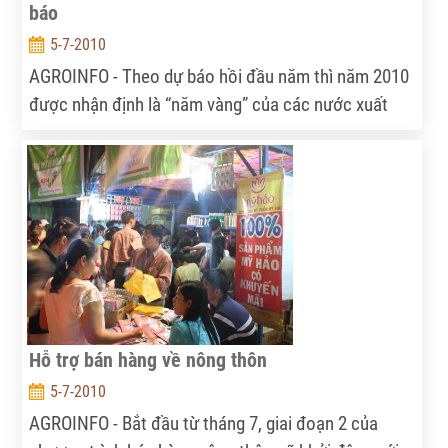
báo
5-7-2010
AGROINFO - Theo dự báo hồi đầu năm thì năm 2010
được nhận định là “năm vàng” của các nước xuất
khẩu gạo, trong đó có Việt Nam. Tuy nhiên, kết quả
sáu tháng đầu năm cho thấy, xuất khẩu gạo đã giảm
cả về số lượng lẫn giá cả.
Hỗ trợ bán hàng về nông thôn
5-7-2010
AGROINFO - Bắt đầu từ tháng 7, giai đoạn 2 của