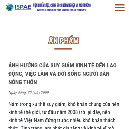
ẤN PHẨM
ẢNH HƯỞNG CỦA SUY GIẢM KINH TẾ ĐẾN LAO
ĐỘNG, VIỆC LÀM VÀ ĐỜI SỐNG NGƯỜI DÂN
NÔNG THÔN
Ngày đăng: 30 | 06 | 2009
Nằm trong xu thế suy giảm, khó khăn chung của nền
kinh tế thế giới, từ đầu năm 2008 trở lại đây, nền
kinh tế Việt Nam đứng trước nhiều khó khăn thách
thức. Tình trạng lạm phát gia tăng và kinh tế vĩ mô