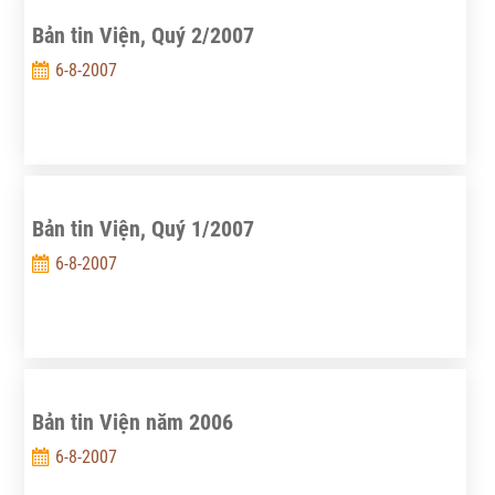
Tái cơ cấu nền kinh tế, vượt qua suy giảm kinh tế
Bản tin Viện, Quý 2/2007
toàn cầu, đẩy mạnh phát triển”.
6-8-2007
Bản tin Viện, Quý 1/2007
6-8-2007
Bản tin Viện năm 2006
6-8-2007