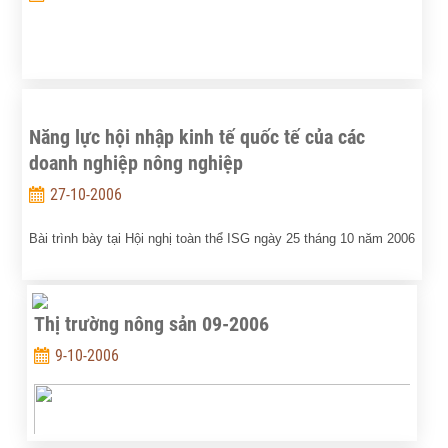
Năng lực hội nhập kinh tế quốc tế của các
doanh nghiệp nông nghiệp
27-10-2006
Bài trình bày tại Hội nghị toàn thể ISG ngày 25 tháng 10 năm 2006
Đặng Kim Sơn. Phạm Minh Trí
Viện Chính sách và Chiến lược phát triển nông nghiệp nông thôn
Thị trường nông sản 09-2006
Bộ Nông nghiệp và Phát triển nông thôn
9-10-2006