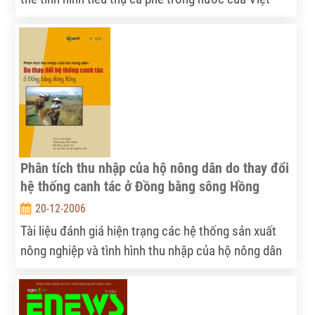
Nam như bình quân tiêu thụ cà phê đầu người của
Việt Nam, xu thế tiêu thụ, khó khăn trong quá trình
khuyến khích tiêu thụ cà phê ...
Phân tích thu nhập của hộ nông dân do thay đổi
hệ thống canh tác ở Đồng bằng sông Hồng
20-12-2006
Tài liệu đánh giá hiện trạng các hệ thống sản xuất
nông nghiệp và tình hình thu nhập của hộ nông dân
trong các vùng khác nhau ở đồng bằng sông Hồng,
đồng thời cũng chỉ ra được những yếu tố ảnh hưởng
đến thu nhập của họ