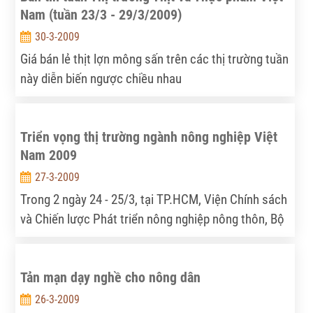
Nam (tuần 23/3 - 29/3/2009)
30-3-2009
Giá bán lẻ thịt lợn mông sấn trên các thị trường tuần
này diễn biến ngược chiều nhau
Triển vọng thị trường ngành nông nghiệp Việt
Nam 2009
27-3-2009
Trong 2 ngày 24 - 25/3, tại TP.HCM, Viện Chính sách
và Chiến lược Phát triển nông nghiệp nông thôn, Bộ
Nông nghiệp và Phát triển nông thôn (IPSARD) phối
hợp với Tổ chức Lương nông Thế giới (FAO) tổ chức
Tản mạn dạy nghề cho nông dân
hội thảo Triển vọng thị trường ngành nông nghiệp
Việt Nam.
26-3-2009