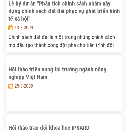
Lễ ký dự án "Phân tích chính sách nhằm xây
dựng chính sách đất đai phục vụ phát triển kinh
tế xã hội"
13-3-2009
Chính sách đất đai là một trong những chính sách
mở đầu tạo thành công đột phá cho tiến trình đổi
mới kinh tế ở Việt Nam. Nghị quyết Trung ương 10
và Luật đất đai 1993 đã tạo ra những động lực to
Hội thảo triển vọng thị trường ngành nông
lớn cho sự phát triển nông nghiệp nông thôn Việt
nghiệp Việt Nam
Nam. Từ một nước phải nhập khẩu lương thực, Việt
Nam đã vươn lên trở thành cường quốc đứng thứ
25-3-2009
hai về xuất khẩu gạo. Đổi mới chính sách đất đai
bước đầu đã tạo điều kiện thuận lợi cho cơ chế thị
trường vận hành, huy động nội lực và tinh thần làm
chủ của toàn dân trong quá trình phát triển kinh tế,
thu hút tốt đầu tư nước ngoài, tạo điều kiện thúc
Hội thảo trao đổi khoa học IPSARD