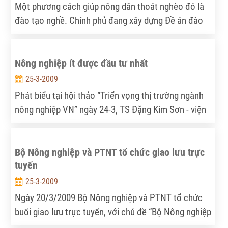
Một phương cách giúp nông dân thoát nghèo đó là
đào tạo nghề. Chính phủ đang xây dựng Đề án đào
tạo nghề cho 1 triệu nông dân, tuy nhiên, để đạt
được đích này việc dạy và học nghề vẫn còn quá
Nông nghiệp ít được đầu tư nhất
nhiều điều đáng bàn.
25-3-2009
Phát biểu tại hội thảo “Triển vọng thị trường ngành
nông nghiệp VN” ngày 24-3, TS Đặng Kim Sơn - viện
trưởng Viện Chính sách và chiến lược phát triển
nông nghiệp nông thôn - cho biết năm 2008 chứng
Bộ Nông nghiệp và PTNT tổ chức giao lưu trực
kiến sự phát triển đột phá của ngành nông nghiệp
tuyến
với mức tăng trưởng toàn ngành đạt 3,79%.
25-3-2009
Ngày 20/3/2009 Bộ Nông nghiệp và PTNT tổ chức
buổi giao lưu trực tuyến, với chủ đề “Bộ Nông nghiệp
và PTNT sát cánh cùng Doanh nghiệp”. Mục tiêu