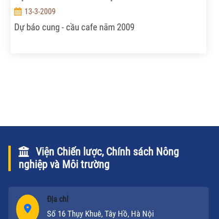
đẩy nhanh quá trình công nghiệp hóa, đô thị hóa đất
13-3-2009
nước.
Dự báo cung - cầu cafe năm 2009
Viện Chiến lược, Chính sách Nông
nghiệp và Môi trường
Địa chỉ
Số 16 Thụy Khuê, Tây Hồ, Hà Nội