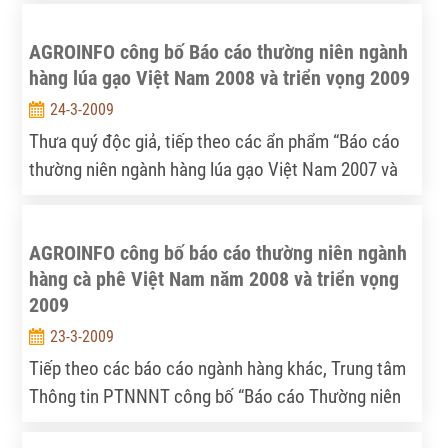
của cuộc giao lưu là lắng nghe ý kiến của các Doanh
AGROINFO công bố Báo cáo thường niên ngành
nghiệp, những khó khăn và vướng mắc liên quan đến
hàng lúa gạo Việt Nam 2008 và triển vọng 2009
sản xuất và kinh doanh, đặc biệt là các vấn đề về
thể chế, chính sách. Cùng giao lưu có các Thứ
24-3-2009
trưởng, Lãnh đạo các Cục, Vụ và Lãnh đạo các Sở
Thưa quý độc giả, tiếp theo các ẩn phẩm “Báo cáo
Nông nghiệp và PTNT của 63 tỉnh, thành phố.
thường niên ngành hàng lúa gạo Việt Nam 2007 và
triển vọng 2008”, báo cáo đặc biệt “Thị trường lúa
gạo nửa đầu 2008 và triển vọng 2009” và báo cáo
AGROINFO công bố báo cáo thường niên ngành
“Thị trường gạo thế giới 2009 sau các cuộc đua tăng
hàng cà phê Việt Nam năm 2008 và triển vọng
vụ”, Trung tâm Thông tin PTNNNT (AGROINFO) tiếp
2009
tục giới thiệu “Báo cáo thường niên ngành hàng lúa
gạo Việt Nam 2008 và triển vọng 2009”.
23-3-2009
Tiếp theo các báo cáo ngành hàng khác, Trung tâm
Thông tin PTNNNT công bố “Báo cáo Thường niên
ngành hàng cà phê Việt Nam năm 2008 và Triển