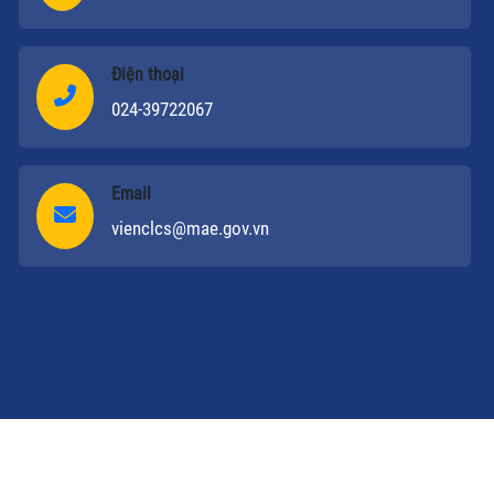
Điện thoại
024-39722067
Email
vienclcs@mae.gov.vn