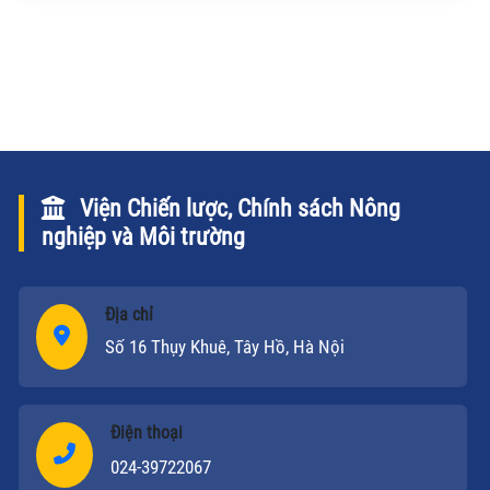
vậy có phải là dấu hiệu của một nền kinh tế "có vấn
đề"?
Viện Chiến lược, Chính sách Nông
nghiệp và Môi trường
Địa chỉ
Số 16 Thụy Khuê, Tây Hồ, Hà Nội
Điện thoại
024-39722067