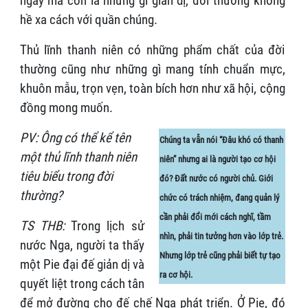
ngày mà còn là những gì giản dị, đời thường không
hề xa cách với quần chúng.
Thủ lĩnh thanh niên có những phẩm chất của đời
thường cũng như những gì mang tính chuẩn mực,
khuôn mẫu, trọn vẹn, toàn bích hơn như xã hội, cộng
đồng mong muốn.
PV: Ông có thể kể tên
Chúng ta vẫn nói “Đâu khó có thanh
một thủ lĩnh thanh niên
niên” nhưng ai là người tạo cơ hội
tiêu biểu trong đời
đó? Đất nước có người chủ. Giới
thường?
chức có trách nhiệm, đang quản lý
cần phải đổi mới cách nghĩ, tầm
TS THB:
Trong lịch sử
nhìn, phải tin tưởng hơn vào lớp trẻ.
nước Nga, người ta thấy
Nhưng lớp trẻ cũng phải biết tự tạo
một Pie đại đế giản dị và
ra cơ hội.
quyết liệt trong cách tân
để mở đường cho đế chế Nga phát triển. Ở Pie, đó