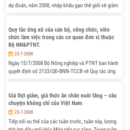
dự đoán, năm 2008, nhập khẩu gạo thế giới sẽ giảm
10% so với năm 2007. Cụ thể, Indonesia giảm 45%,
Bangladesh giảm 39,5% và EU giảm 1,5%. Riêng
Quy tắc ứng xử của cán bộ, công chức, viên
Phillipines, lượng gạo nhập khẩu năm 2008 sẽ tăng
chức làm việc trong các cơ quan đơn vị thuộc
10% so với năm 2007.
Bộ NN&PTNT.
23-7-2008
Ngày 15/7/2008 Bộ Nông nghiệp và PTNT ban hành
quyết định số 2133/QĐ-BNN-TCCB về Quy tác ứng
xử của cán bộ, công chức, viên chức làm việc trong
các cơ quan đơn vị thuộc Bộ NN&PTNT khi thi hành
Giá thịt giảm, giá thức ăn chăn nuôi tăng – câu
nhiệm vụ, công vụ và trong quan hệ xã hội, quan hệ
chuyện không chỉ của Việt Nam
giữa công chức với doanh nghiệp và công dân.
23-7-2008
Tiếp nối xu thế của các tuần trước, tuần này, lượng
thịt lợn đầu mối Hóc Môn tiếp tục tăng. Trong tuần