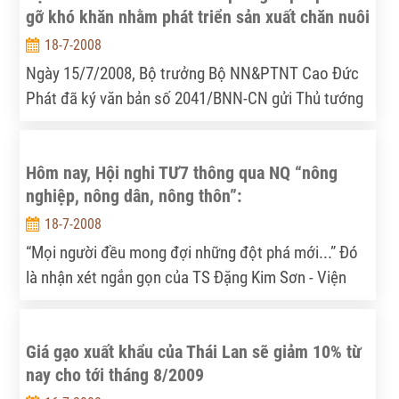
gỡ khó khăn nhằm phát triển sản xuất chăn nuôi
động của doanh nghiệp.
18-7-2008
Ngày 15/7/2008, Bộ trưởng Bộ NN&PTNT Cao Đức
Phát đã ký văn bản số 2041/BNN-CN gửi Thủ tướng
Chính phủ kiến nghị các giải pháp tháo gỡ khó khăn
nhằm phát triển sản xuất chăn nuôi.
Hôm nay, Hội nghi TƯ7 thông qua NQ “nông
nghiệp, nông dân, nông thôn”:
18-7-2008
“Mọi người đều mong đợi những đột phá mới...” Đó
là nhận xét ngắn gọn của TS Đặng Kim Sơn - Viện
trưởng Viện Chính sách và Chiến lược phát triển
nông nghiệp nông thôn vào chiều hôm, 16-7-2008.
Giá gạo xuất khẩu của Thái Lan sẽ giảm 10% từ
nay cho tới tháng 8/2009