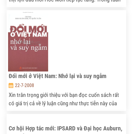
ngày 12/7, lượng thịt lợn về chợ này đạt 201 tấn,
tăng 4 tấn so với tuần ngày 5/7. Cá biệt trong ngày
14/7, lượng thịt lợn về chợ Hóc Môn đạt kỷ lục, 233
tấn, tăng 32 tấn so với ngày 12/7. Lượng cung thịt
tăng làm giá các loại thịt bán buôn tiếp tục giảm.
Đổi mới ở Việt Nam: Nhớ lại và suy ngẫm
22-7-2008
Xin trân trọng giới thiệu với bạn đọc cuốn sách rất
có giá trị cả về lý luận cũng như thực tiễn này của
các tác giả là những người làm công tác nghiên cứu
tư vấn, đã từng trực tiếp tham gia chuẩn bị và tiến
Cơ hội Hợp tác mới: IPSARD và Đại học Auburn,
hành công cuộc đổi mới trên những cương vị và