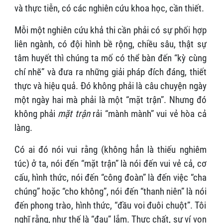
và thực tiễn, có các nghiên cứu khoa học, cần thiết.
Mỗi một nghiên cứu khả thi cần phải có sự phối hợp
liên ngành, có đội hình bề rộng, chiều sâu, thật sự
tâm huyết thì chúng ta mố có thể bàn đến “kỳ cùng
chí nhẽ” và đưa ra những giải pháp đích đáng, thiết
thực và hiệu quả. Đó không phải là câu chuyện ngày
một ngày hai mà phải là một “mặt trận”. Nhưng đó
không phải
mặt trận
rải “mành mành” vui vẻ hòa cả
làng.
Có ai đó nói vui rằng (không hẳn là thiếu nghiêm
túc) ở ta, nói đến “mặt trận” là nói đến vui vẻ cả, cơ
cấu, hình thức, nói đến “công đoàn” là đến việc “cha
chúng” hoặc “cho không”, nói đến “thanh niên” là nói
đến phong trào, hình thức, “đầu voi đuôi chuột”. Tôi
nghĩ rằng, như thế là “đau” lắm. Thực chất, sự ví von