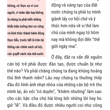
động và sáng tạo của đất
không, có thực sự vì con
nước chúng ta phải tự mình
người, vì nhân dân hay không
giành lấy cơ hội chứ và ý
là chúng ta phải biến những
thức hơn nữa về vị thế làm
khẩu hiệu tưởng như sơ cứng
chủ của mình ngay từ hôm
và hình thức thành hành động
nay mà không đợi đến “thế
thực tiễn, trước hết là trên hệ
giới ngày mai”.
thống các chính sách xã hội,
các quyết sách của nhà nước
Ở đây, đặt ra vấn đề nguồn
cán bộ trẻ phải được đào tạo, được chuẩn bị như
thế nào? Và phải chăng chúng ta đang khủng hoảng
thủ lĩnh thanh niên? Lâu nay chúng ta thường thấy
đâu đó hình ảnh nhạt nhòa của những cán bộ trẻ thu
mình lại, ăn nói “có duyên”, “khiêm nhường” làm sao
cho các bậc cha chú hài lòng bởi những lời hay ho
giữ “lễ”. Và điều đó được nhiều người coi như công