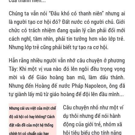
của thanh niên...
Chúng ta vẫn nói “Đâu khó có thanh niên” nhưng ai
là người tạo cơ hội đó? Đất nước có người chủ. Giới
chức có trách nhiệm đang quản lý cần phải đổi mới
cách nghĩ, tầm nhìn, phải tin tưởng hơn vào lớp trẻ.
Nhưng lớp trẻ cũng phải biết tự tạo ra cơ hội.
Hẳn rằng nhiều người vẫn nhớ câu chuyện ở phương
Tây: Khi một vị vua nào đó lên ngôi đều trọng vọng
mời và để Giáo hoàng ban mũ, làm dấu thánh.
Nhưng đến Hoàng đế nước Pháp Napoleon, ông đã
tự giành lấy mũ từ giáo hoàng để đội lên đầu mình...
Câu chuyện nhỏ như một ví
Nhưng cái ưu việt của một chế
dụ thôi nhưng để nói hành
độ xã hội có hay không? Cách
động của giới trẻ, nhóm xã
đặt vấn đề của một hệ thống
hội tiêu biểu cho tính năng
chính trị có chuẩn xác hay