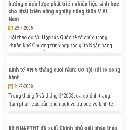
hướng chiến lược phát triển nhiên liệu sinh học
lượng cho Hà Nội và Vientiane.
cho phát triển nông nghiệp nông thôn Việt
Nam"
25-7-2008
Hội thảo do Vụ Hợp tác Quốc tế tổ chức trong
khuôn khổ Chương trình hợp tác giữa Ngân hàng
Phát triển Châu Á (ADB) và Bộ NNPTNT.
Kinh tế VN 6 tháng cuối năm: Cơ hội-rủi ro song
hành
21-7-2008
Trong tháng 5 và tháng 6/2008, đã có tình trạng
“lạm phát” các bản phân tích và dự báo về kinh tế
Việt Nam. Phân tích ngắn gọn dưới đây đưa ra một
nhận định độc lập về các xu hướng kinh tế vĩ mô
Bộ NN&PTNT đề xuất Chính phủ giải pháp tháo
chính trong nửa cuối năm 2008 tác động tới hoạt