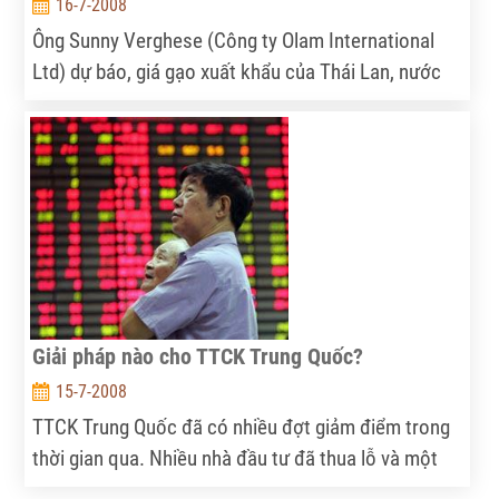
16-7-2008
Ông Sunny Verghese (Công ty Olam International
Ltd) dự báo, giá gạo xuất khẩu của Thái Lan, nước
xuất khẩu gạo lớn nhất thế giới, có thể giảm 10% từ
nay tới tháng 8/2009 do sản lượng gạo thế giới tăng
lên. Thái Lan có sản lượng gạo vụ tháng 5-tháng 6
tăng 29% so với cùng vụ 2007, do giá tăng khuyến
khích nông dân tăng cường trồng lúa.
Giải pháp nào cho TTCK Trung Quốc?
15-7-2008
TTCK Trung Quốc đã có nhiều đợt giảm điểm trong
thời gian qua. Nhiều nhà đầu tư đã thua lỗ và một
câu hỏi được đặt ra là: những đợt giảm điểm như