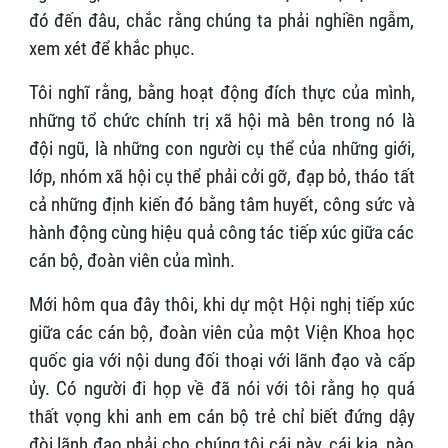
đó đến đâu, chắc rằng chúng ta phải nghiền ngẫm,
xem xét để khắc phục.
Tôi nghĩ rằng, bằng hoạt động đích thực của mình,
những tổ chức chính trị xã hội mà bên trong nó là
đội ngũ, là những con người cụ thể của những giới,
lớp, nhóm xã hội cụ thể phải cởi gỡ, đạp bỏ, tháo tất
cả những định kiến đó bằng tâm huyết, công sức và
hành động cùng hiệu quả công tác tiếp xúc giữa các
cán bộ, đoàn viên của mình.
Mới hôm qua đây thôi, khi dự một Hội nghị tiếp xúc
giữa các cán bộ, đoàn viên của một Viện Khoa học
quốc gia với nội dung đối thoại với lãnh đạo và cấp
ủy. Có người đi họp về đã nói với tôi rằng họ quá
thất vọng khi anh em cán bộ trẻ chỉ biết đứng dậy
đòi lãnh đạo phải cho chúng tôi cái này, cái kia, nào