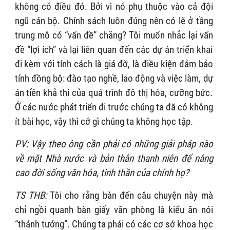
không có điều đó. Bởi vì nó phụ thuộc vào cả đội
ngũ cán bộ. Chính sách luôn đúng nên có lẽ ở tầng
trung mô có “vấn đề” chăng? Tôi muốn nhắc lại vấn
đề “lợi ích” và lại liên quan đến các dự án triển khai
đi kèm với tính cách là giá đỡ, là điều kiện đảm bảo
tính đồng bộ: đào tạo nghề, lao động và việc làm, dự
án tiền khả thi của quá trình đô thị hóa, cưỡng bức.
Ở các nước phát triển đi trước chúng ta đã có không
ít bài học, vậy thì cớ gì chúng ta không học tập.
PV: Vậy theo ông cần phải có những giải pháp nào
về mặt Nhà nước và bản thân thanh niên để nâng
cao đời sống văn hóa, tinh thần của chính họ?
TS THB:
Tôi cho rằng bàn đến câu chuyện này mà
chỉ ngồi quanh bàn giấy văn phòng là kiểu ăn nói
“thánh tướng”. Chúng ta phải có các cơ sở khoa học