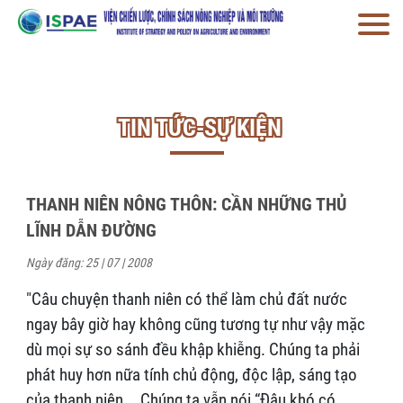
TIN TỨC-SỰ KIỆN
THANH NIÊN NÔNG THÔN: CẦN NHỮNG THỦ
LĨNH DẪN ĐƯỜNG
Ngày đăng: 25 | 07 | 2008
"Câu chuyện thanh niên có thể làm chủ đất nước
ngay bây giờ hay không cũng tương tự như vậy mặc
dù mọi sự so sánh đều khập khiễng. Chúng ta phải
phát huy hơn nữa tính chủ động, độc lập, sáng tạo
của thanh niên... Chúng ta vẫn nói “Đâu khó có