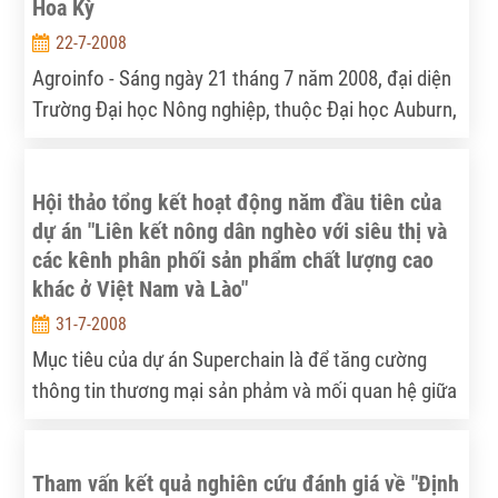
Hoa Kỳ
trong những lĩnh vực khác nhau.
22-7-2008
Agroinfo - Sáng ngày 21 tháng 7 năm 2008, đại diện
Trường Đại học Nông nghiệp, thuộc Đại học Auburn,
Hoa Kỳ đã tới làm việc với Viện Chính sách và Chiến
lược Phát triển NNNT (IPSARD). Buổi làm việc kết
Hội thảo tổng kết hoạt động năm đầu tiên của
thúc tốt đẹp, mở ra một số triển vọng hợp tác giữa
dự án "Liên kết nông dân nghèo với siêu thị và
hai bên.
các kênh phân phối sản phẩm chất lượng cao
khác ở Việt Nam và Lào"
31-7-2008
Mục tiêu của dự án Superchain là để tăng cường
thông tin thương mại sản phảm và mối quan hệ giữa
nông dân với các tác nhân thương mại, người tiêu
dùng, cán bôn khuyến nông và cán bộ hành chính
Tham vấn kết quả nghiên cứu đánh giá về "Định
địa phương nhằm cung cấp các sản phẩm có chất