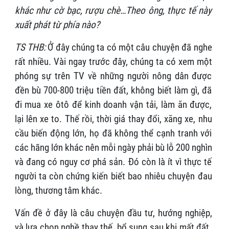
khác như cờ bạc, rượu chè…Theo ông, thực tế này
xuất phát từ phía nào?
TS THB:
Ở đây chúng ta có một câu chuyện đã nghe
rất nhiều. Vài ngay trước đây, chúng ta có xem một
phóng sự trên TV về những người nông dân được
đền bù 700-800 triệu tiền đất, không biết làm gì, đã
đi mua xe ôtô để kinh doanh vận tải, làm ăn được,
lại lên xe to. Thế rồi, thời giá thay đổi, xăng xe, nhu
cầu biến động lớn, họ đã không thể cạnh tranh với
các hãng lớn khác nên mỗi ngày phải bù lỗ 200 nghìn
và đang có nguy cơ phá sản. Đó còn là ít vì thực tế
người ta còn chứng kiến biết bao nhiêu chuyện đau
lòng, thương tâm khác.
Vấn đề ở đây là câu chuyện đầu tư, hướng nghiệp,
và lựa chọn nghề thay thế, bổ sung sau khi mất đất.