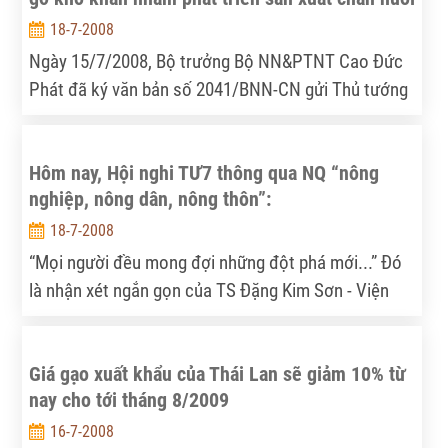
động của doanh nghiệp.
18-7-2008
Ngày 15/7/2008, Bộ trưởng Bộ NN&PTNT Cao Đức
Phát đã ký văn bản số 2041/BNN-CN gửi Thủ tướng
Chính phủ kiến nghị các giải pháp tháo gỡ khó khăn
nhằm phát triển sản xuất chăn nuôi.
Hôm nay, Hội nghi TƯ7 thông qua NQ “nông
nghiệp, nông dân, nông thôn”:
18-7-2008
“Mọi người đều mong đợi những đột phá mới...” Đó
là nhận xét ngắn gọn của TS Đặng Kim Sơn - Viện
trưởng Viện Chính sách và Chiến lược phát triển
nông nghiệp nông thôn vào chiều hôm, 16-7-2008.
Giá gạo xuất khẩu của Thái Lan sẽ giảm 10% từ
nay cho tới tháng 8/2009
16-7-2008