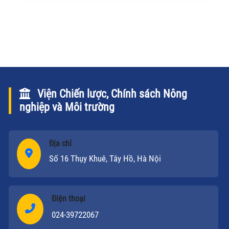
thôn”, “Công nghiệp hoá, hiện đại hoá”, “Kinh nghiệm
hội nhập kinh tế quốc tế” và nội dung Đề án Tam
Nông đang được quan tâm hơn bao giờ hết.
Viện Chiến lược, Chính sách Nông
nghiệp và Môi trường
Địa chỉ
Số 16 Thụy Khuê, Tây Hồ, Hà Nội
Điện thoại
024-39722067