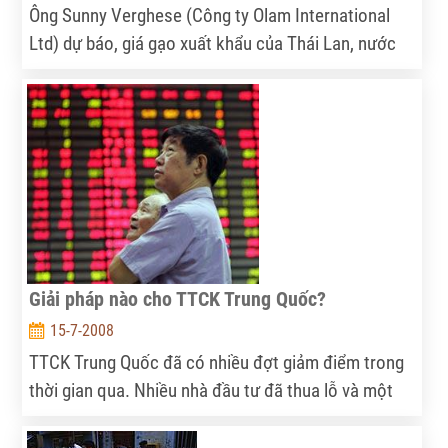
Ông Sunny Verghese (Công ty Olam International
Ltd) dự báo, giá gạo xuất khẩu của Thái Lan, nước
xuất khẩu gạo lớn nhất thế giới, có thể giảm 10% từ
nay tới tháng 8/2009 do sản lượng gạo thế giới tăng
lên. Thái Lan có sản lượng gạo vụ tháng 5-tháng 6
tăng 29% so với cùng vụ 2007, do giá tăng khuyến
khích nông dân tăng cường trồng lúa.
Giải pháp nào cho TTCK Trung Quốc?
15-7-2008
TTCK Trung Quốc đã có nhiều đợt giảm điểm trong
thời gian qua. Nhiều nhà đầu tư đã thua lỗ và một
câu hỏi được đặt ra là: những đợt giảm điểm như
vậy có phải là dấu hiệu của một nền kinh tế "có vấn