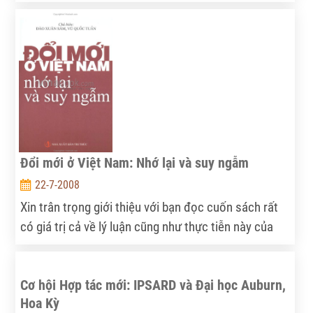
ngày 12/7, lượng thịt lợn về chợ này đạt 201 tấn,
tăng 4 tấn so với tuần ngày 5/7. Cá biệt trong ngày
14/7, lượng thịt lợn về chợ Hóc Môn đạt kỷ lục, 233
tấn, tăng 32 tấn so với ngày 12/7. Lượng cung thịt
tăng làm giá các loại thịt bán buôn tiếp tục giảm.
Đổi mới ở Việt Nam: Nhớ lại và suy ngẫm
22-7-2008
Xin trân trọng giới thiệu với bạn đọc cuốn sách rất
có giá trị cả về lý luận cũng như thực tiễn này của
các tác giả là những người làm công tác nghiên cứu
tư vấn, đã từng trực tiếp tham gia chuẩn bị và tiến
Cơ hội Hợp tác mới: IPSARD và Đại học Auburn,
hành công cuộc đổi mới trên những cương vị và
Hoa Kỳ
trong những lĩnh vực khác nhau.