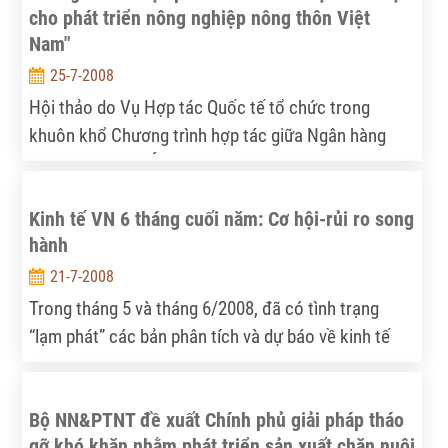
cho phát triển nông nghiệp nông thôn Việt
Nam"
25-7-2008
Hội thảo do Vụ Hợp tác Quốc tế tổ chức trong
khuôn khổ Chương trình hợp tác giữa Ngân hàng
Phát triển Châu Á (ADB) và Bộ NNPTNT.
Kinh tế VN 6 tháng cuối năm: Cơ hội-rủi ro song
hành
21-7-2008
Trong tháng 5 và tháng 6/2008, đã có tình trạng
“lạm phát” các bản phân tích và dự báo về kinh tế
Việt Nam. Phân tích ngắn gọn dưới đây đưa ra một
nhận định độc lập về các xu hướng kinh tế vĩ mô
Bộ NN&PTNT đề xuất Chính phủ giải pháp tháo
chính trong nửa cuối năm 2008 tác động tới hoạt
gỡ khó khăn nhằm phát triển sản xuất chăn nuôi