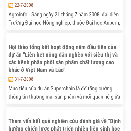
22-7-2008
Agroinfo - Sáng ngày 21 tháng 7 năm 2008, đại diện
Trường Đại học Nông nghiệp, thuộc Đại học Auburn,
Hoa Kỳ đã tới làm việc với Viện Chính sách và Chiến
lược Phát triển NNNT (IPSARD). Buổi làm việc kết
Hội thảo tổng kết hoạt động năm đầu tiên của
thúc tốt đẹp, mở ra một số triển vọng hợp tác giữa
dự án "Liên kết nông dân nghèo với siêu thị và
hai bên.
các kênh phân phối sản phẩm chất lượng cao
khác ở Việt Nam và Lào"
31-7-2008
Mục tiêu của dự án Superchain là để tăng cường
thông tin thương mại sản phảm và mối quan hệ giữa
nông dân với các tác nhân thương mại, người tiêu
dùng, cán bôn khuyến nông và cán bộ hành chính
Tham vấn kết quả nghiên cứu đánh giá về "Định
địa phương nhằm cung cấp các sản phẩm có chất
hướng chiến lược phát triển nhiên liệu sinh học
lượng cho Hà Nội và Vientiane.