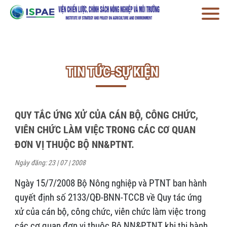
TIN TỨC-SỰ KIỆN
QUY TẮC ỨNG XỬ CỦA CÁN BỘ, CÔNG CHỨC,
VIÊN CHỨC LÀM VIỆC TRONG CÁC CƠ QUAN
ĐƠN VỊ THUỘC BỘ NN&PTNT.
Ngày đăng: 23 | 07 | 2008
Ngày 15/7/2008 Bộ Nông nghiệp và PTNT ban hành
quyết định số 2133/QĐ-BNN-TCCB về Quy tác ứng
xử của cán bộ, công chức, viên chức làm việc trong
các cơ quan đơn vị thuộc Bộ NN&PTNT khi thi hành