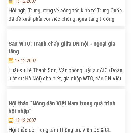
18-12-2007
Hội nghị Trung ương về công tác kinh tế Trung Quốc
đã đề xuất phải coi việc phòng ngừa tăng trường
kinh tế từ hơi nhanh chuyển sang quá nóng, phòng
ngừa sự tăng giá mang tính kết cấu chuyển thành
Sau WTO: Tranh chấp giữa DN nội - ngoại gia
lạm phát rõ rệt làm nhiệm vụ quan trọng hàng đầu
tăng
trong điều tiết vĩ mô hiện nay
18-12-2007
Luật sư Lê Thanh Sơn, Văn phòng luật sư AIC (Đoàn
luật sư Hà Nội) cho biết, gia nhập WTO, các DN Việt
Nam được hưởng lợi nhiều song tranh chấp thương
mại giữa DN trong và ngoài nước đã tăng đáng kể.
Hội thảo “Nông dân Việt Nam trong quá trình
Các DN "nội" qua đó cũng tích cực hơn trong việc
hội nhập”
tham vấn luật sư.
18-12-2007
Hội thảo do Trung tâm Thông tin, Viện CS & CL