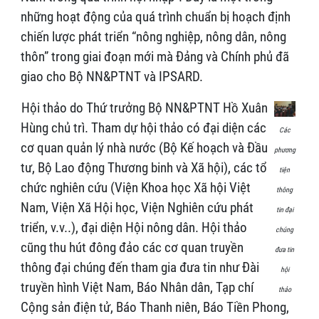
những hoạt động của quá trình chuẩn bị hoạch định
chiến lược phát triển “nông nghiệp, nông dân, nông
thôn” trong giai đoạn mới mà Đảng và Chính phủ đã
giao cho Bộ NN&PTNT và IPSARD.
Hội thảo do Thứ trưởng Bộ NN&PTNT Hồ Xuân
Hùng chủ trì. Tham dự hội thảo có đại diện các
Các
cơ quan quản lý nhà nước (Bộ Kế hoạch và Đầu
phương
tư, Bộ Lao động Thương binh và Xã hội), các tổ
tiện
chức nghiên cứu (Viện Khoa học Xã hội Việt
thông
Nam, Viện Xã Hội học, Viện Nghiên cứu phát
tin đại
triển, v.v..), đại diện Hội nông dân. Hội thảo
chúng
cũng thu hút đông đảo các cơ quan truyền
đưa tin
thông đại chúng đến tham gia đưa tin như Đài
hội
truyền hình Việt Nam, Báo Nhân dân, Tạp chí
thảo
Cộng sản điện tử, Báo Thanh niên, Báo Tiền Phong,