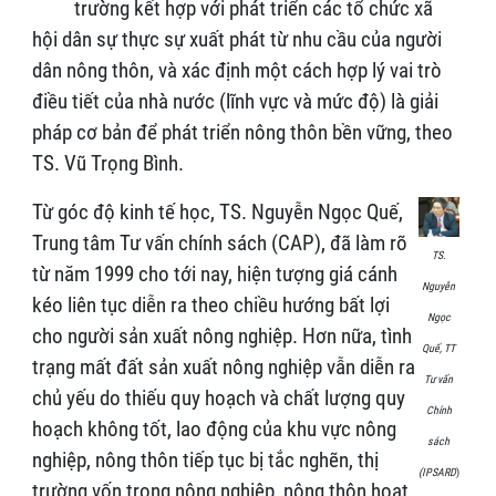
trường kết hợp với phát triển các tổ chức xã
hội dân sự thực sự xuất phát từ nhu cầu của người
dân nông thôn, và xác định một cách hợp lý vai trò
điều tiết của nhà nước (lĩnh vực và mức độ) là giải
pháp cơ bản để phát triển nông thôn bền vững, theo
TS. Vũ Trọng Bình.
Từ góc độ kinh tế học, TS. Nguyễn Ngọc Quế,
Trung tâm Tư vấn chính sách (CAP), đã làm rõ
TS.
từ năm 1999 cho tới nay, hiện tượng giá cánh
Nguyễn
kéo liên tục diễn ra theo chiều hướng bất lợi
Ngọc
cho người sản xuất nông nghiệp. Hơn nữa, tình
Quế, TT
trạng mất đất sản xuất nông nghiệp vẫn diễn ra
Tư vấn
chủ yếu do thiếu quy hoạch và chất lượng quy
Chính
hoạch không tốt, lao động của khu vực nông
sách
nghiệp, nông thôn tiếp tục bị tắc nghẽn, thị
(IPSARD
)
trường vốn trong nông nghiệp, nông thôn hoạt