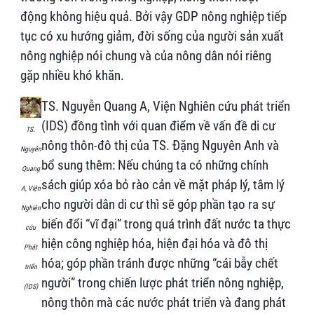
động không hiệu quả. Bởi vậy GDP nông nghiệp tiếp
tục có xu hướng giảm, đời sống của người sản xuất
nông nghiệp nói chung và của nông dân nói riêng
gặp nhiều khó khăn.
TS. Nguyễn Quang A, Viện Nghiên cứu phát triển
(IDS) đồng tình với quan điểm về vấn đề di cư
TS.
nông thôn-đô thị của TS. Đặng Nguyên Anh và
Nguyễn
bổ sung thêm: Nếu chúng ta có những chính
Quang
sách giúp xóa bỏ rào cản về mặt pháp lý, tâm lý
A, Viện
cho người dân di cư thì sẽ góp phần tạo ra sự
Nghiên
biến đổi “vĩ đại” trong quá trình đất nước ta thực
cứu
hiện công nghiệp hóa, hiện đại hóa và đô thị
Phát
hóa; góp phần tránh được những “cái bẫy chết
triển
người” trong chiến lược phát triển nông nghiệp,
(IDS)
nông thôn mà các nước phát triển và đang phát