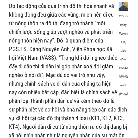
Do tác động của quá trình đô thị hóa nhanh và
không đồng đều giữa các vùng, miền nên di cư
PGS.TS
từ nông thôn ra đô thị đang trở thành “một
Đặng
chiến lược sống giúp vượt nghèo và phát triển
Nguyên
nông thôn hiện nay”. Đó là quan điểm của
Anh,
PGS.TS. Đặng Nguyên Anh, Viện Khoa học Xã
Viện
hội Việt Nam (VASS). “Trong khi đói nghèo thúc
Khoa
đẩy di dân thì di dân lại góp phần xoá đói giảm
học Xã
nghèo ở nơi đi”. Mặc dù có vai trò như vậy,
hội Việt
nhưng chính sách về di dân của chúng ta hiện
Nam
nay còn nhiều bất cập, đặc biệt là chính sách về
(VASS)
phân loại thành phần dân cư và kèm theo đó là
sự phân biệt về cơ hội và khả năng tiếp cận các dịch
vụ xã hội tại các đô thị thành 4 loại (KT1, KT2, KT3,
KT4). Người dân di cư từ nông thôn ra đô thị đang bị
xã hội nhìn nhận như là nguyên nhân của sự mất ổn