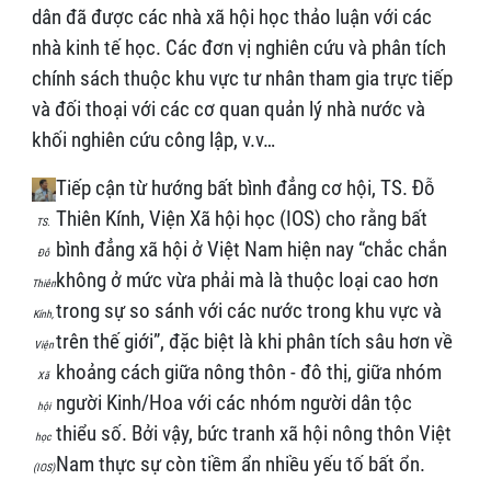
dân đã được các nhà xã hội học thảo luận với các
nhà kinh tế học. Các đơn vị nghiên cứu và phân tích
chính sách thuộc khu vực tư nhân tham gia trực tiếp
và đối thoại với các cơ quan quản lý nhà nước và
khối nghiên cứu công lập, v.v…
Tiếp cận từ hướng bất bình đẳng cơ hội, TS. Đỗ
Thiên Kính, Viện Xã hội học (IOS) cho rằng bất
TS.
bình đẳng xã hội ở Việt Nam hiện nay “chắc chắn
Đỗ
không ở mức vừa phải mà là thuộc loại cao hơn
Thiên
trong sự so sánh với các nước trong khu vực và
Kính,
trên thế giới”, đặc biệt là khi phân tích sâu hơn về
Viện
khoảng cách giữa nông thôn - đô thị, giữa nhóm
Xã
người Kinh/Hoa với các nhóm người dân tộc
hội
thiểu số. Bởi vậy, bức tranh xã hội nông thôn Việt
học
Nam thực sự còn tiềm ẩn nhiều yếu tố bất ổn.
(IOS)