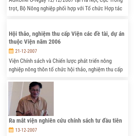
trọt, Bộ Nông nghiệp phối hợp với Tổ chức Hợp tác
Kĩ thuật Đức (GTZ), tổ chức hội thảo lập kế hoạch
hoạt động năm 2008 cho dự án “Thúc đẩy sản xuất
Hội thảo, nghiệm thu cấp Viện các đề tài, dự án
khoai tây tại Việt Nam ”. Hội thảo nhằm tổng kết lại
thuộc Viện năm 2006
các hoạt động thúc đẩy sản xuất khoai tây tại Việt
Nam trong năm 2007 và thảo luận, xây dựng những
21-12-2007
kế hoạch hoạt động trong năm 2008.
Viện Chính sách và Chiến lược phát triển nông
nghiệp nông thôn tổ chức hội thảo, nghiệm thu cấp
Viện các đề tài dự án thuộc Viện năm 2006, từ ngày
21 tháng 12 năm 2006 đến 10 tháng 1 năm 2007.
Ra mắt viện nghiên cứu chính sách tư đầu tiên
13-12-2007