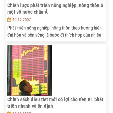
Chiến lược phát triển nông nghiệp, nông thôn ở
một số nước châu Á
19-12-2007
Phát triển nông nghiệp, nông thôn theo hướng hiện
đại hóa và bền vững là bước đi thích hợp của nhiều
nước trên thế giới trong chiến lược phát triển kinh
tế. Trên cả phương diện lý luận và thực tiễn đều cho
thấy, không có một công thức phát triển chung cho
quá trình hiện đại hóa nông nghiệp, nông thôn đối
với tất cả các nước. Mỗi nước có cách đi riêng, tùy
theo những đặc điểm, điều kiện cụ thể của mình.
Chính sách điều tiết mới có lợi cho nền KT phát
triển nhanh và ổn định