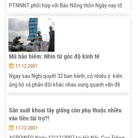
PTNNNT phối hợp với Báo Nông thôn Ngày nay tổ
chức
Mũ bảo hiểm: Nhìn từ góc độ kinh tế
17-12-2007
Ngay sau Nghị quyết 32 ban hành, có nhiều ý ‎ kiến
ủng hộ và phản đối khác nhau xung quanh vấn đề
này. Trên góc độ kinh tế, chúng ta thử phân tích lợi
ích và chi phí của quy định mới này.
Sản xuất khoai tây giống còn phụ thuộc nhiều
vào tiền tài trợ?!
17-12-2007
AGROINFO-Ngày 12/12/2007 tại Hà Nội, Cục Trồng