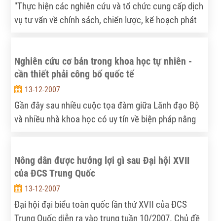
"Thực hiện các nghiên cứu và tổ chức cung cấp dịch
vụ tư vấn về chính sách, chiến lược, kế hoạch phát
triển cho các cơ quan nhà nước và tổ chức kinh tế -
xã hội, cá nhân... là một trong những mục tiêu của
Nghiên cứu cơ bản trong khoa học tự nhiên -
Viện Nghiên cứu Phát triển IDS", TS Nguyễn Quang
cần thiết phải công bố quốc tế
A, Viện trưởng cho biết.
13-12-2007
Gần đây sau nhiều cuộc tọa đàm giữa Lãnh đạo Bộ
và nhiều nhà khoa học có uy tín về biện pháp nâng
cao chất lượng nghiên cứu cơ bản, đã đi đến một ý
kiến chung là: nghiên cứu cơ bản mà không đạt đến
Nông dân được hưởng lợi gì sau Đại hội XVII
công bố quốc tế là lãng phí, không nên làm. Nhưng
của ĐCS Trung Quốc
theo Điều 5 của Qui định đánh giá nghiệm thu đề tài
nghiên cứu cơ bản của Bộ KH&CN vừa ban hành, kết
13-12-2007
quả nghiên cứu của đề tài được thể hiện bằng các
Đại hội đại biểu toàn quốc lần thứ XVII của ĐCS
công trình (bài báo, báo cáo khoa học...) đã công
Trung Quốc diễn ra vào trung tuần 10/2007. Chủ đề